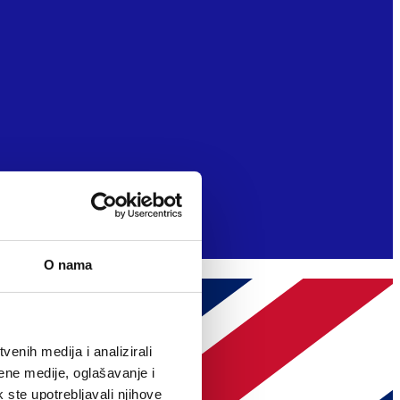
O nama
enih medija i analizirali
ene medije, oglašavanje i
k ste upotrebljavali njihove