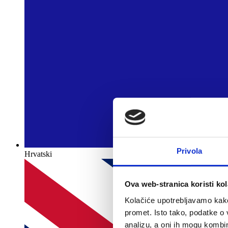
Privola
Hrvatski
Ova web-stranica koristi kol
Kolačiće upotrebljavamo kako 
promet. Isto tako, podatke o 
analizu, a oni ih mogu kombini