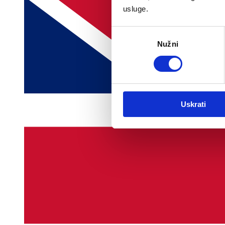
usluge.
Odabir
Nužni
pristanka
Uskrati