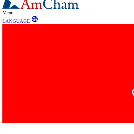
Menu
language
LANGUAGE