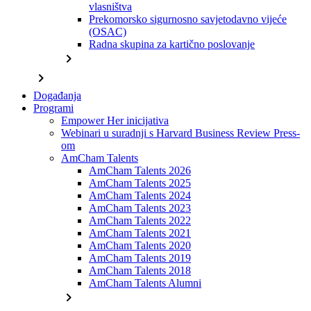
vlasništva
Prekomorsko sigurnosno savjetodavno vijeće
(OSAC)
Radna skupina za kartično poslovanje
chevron_right
chevron_right
Događanja
Programi
Empower Her inicijativa
Webinari u suradnji s Harvard Business Review Press-
om
AmCham Talents
AmCham Talents 2026
AmCham Talents 2025
AmCham Talents 2024
AmCham Talents 2023
AmCham Talents 2022
AmCham Talents 2021
AmCham Talents 2020
AmCham Talents 2019
AmCham Talents 2018
AmCham Talents Alumni
chevron_right