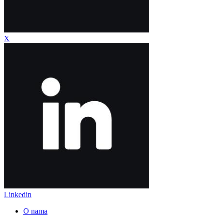
X
Linkedin
O nama