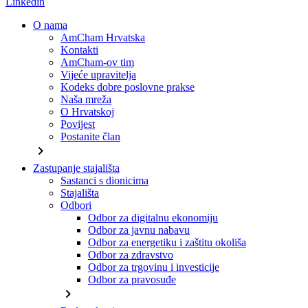
Linkedin
O nama
AmCham Hrvatska
Kontakti
AmCham-ov tim
Vijeće upravitelja
Kodeks dobre poslovne prakse
Naša mreža
O Hrvatskoj
Povijest
Postanite član
chevron_right
Zastupanje stajališta
Sastanci s dionicima
Stajališta
Odbori
Odbor za digitalnu ekonomiju
Odbor za javnu nabavu
Odbor za energetiku i zaštitu okoliša
Odbor za zdravstvo
Odbor za trgovinu i investicije
Odbor za pravosuđe
chevron_right