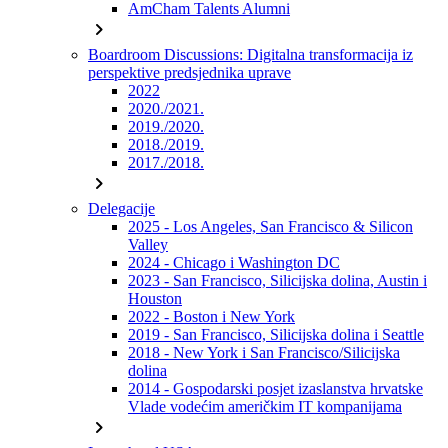
AmCham Talents Alumni
chevron_right
Boardroom Discussions: Digitalna transformacija iz
perspektive predsjednika uprave
2022
2020./2021.
2019./2020.
2018./2019.
2017./2018.
chevron_right
Delegacije
2025 - Los Angeles, San Francisco & Silicon
Valley
2024 - Chicago i Washington DC
2023 - San Francisco, Silicijska dolina, Austin i
Houston
2022 - Boston i New York
2019 - San Francisco, Silicijska dolina i Seattle
2018 - New York i San Francisco/Silicijska
dolina
2014 - Gospodarski posjet izaslanstva hrvatske
Vlade vodećim američkim IT kompanijama
chevron_right