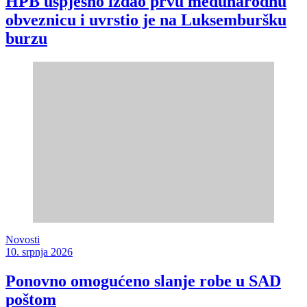
HPB uspješno izdao prvu međunarodnu
obveznicu i uvrstio je na Luksemburšku
burzu
Novosti
10. srpnja 2026
Ponovno omogućeno slanje robe u SAD
poštom