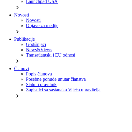
Launchpad USA
chevron_right
Novosti
Novosti
Objave za medije
chevron_right
Publikacije
Godišnjaci
News&Views
Transatlantski i EU odnosi
chevron_right
Članovi
Popis članova
Posebne ponude unutar članstva
Statut i pravilnik
Zapisnici sa sastanaka Vijeća upravitelja
chevron_right