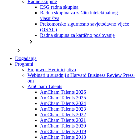
Radne skupine
ESG radna skupina
Radna skupina za zaštitu intelektualnog
vlasništva
Prekomorsko sigurnosno savjetodavno vijeće
(OSAC)
Radna skupina za kartično poslovanje
chevron_right
chevron_right
Događanja
Programi
Empower Her inicijativa
Webinari u suradnji s Harvard Business Review Press-
om
AmCham Talents
AmCham Talents 2026
AmCham Talents 2025
AmCham Talents 2024
AmCham Talents 2023
AmCham Talents 2022
AmCham Talents 2021
AmCham Talents 2020
AmCham Talents 2019
AmCham Talents 2018