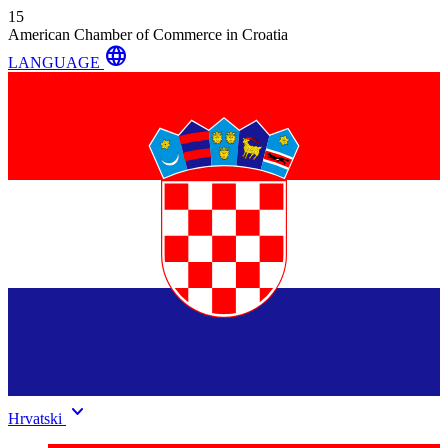
15
American Chamber of Commerce in Croatia
language
LANGUAGE
keyboard_arrow_down
Hrvatski