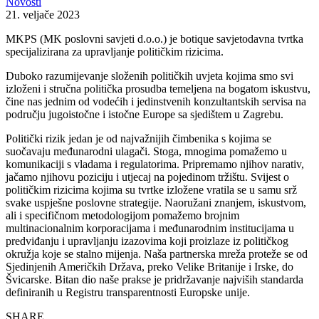
Novosti
21. veljače 2023
MKPS (MK poslovni savjeti d.o.o.) je botique savjetodavna tvrtka
specijalizirana za upravljanje političkim rizicima.
Duboko razumijevanje složenih političkih uvjeta kojima smo svi
izloženi i stručna politička prosudba temeljena na bogatom iskustvu,
čine nas jednim od vodećih i jedinstvenih konzultantskih servisa na
području jugoistočne i istočne Europe sa sjedištem u Zagrebu.
Politički rizik jedan je od najvažnijih čimbenika s kojima se
suočavaju međunarodni ulagači. Stoga, mnogima pomažemo u
komunikaciji s vladama i regulatorima. Pripremamo njihov narativ,
jačamo njihovu poziciju i utjecaj na pojedinom tržištu. Svijest o
političkim rizicima kojima su tvrtke izložene vratila se u samu srž
svake uspješne poslovne strategije. Naoružani znanjem, iskustvom,
ali i specifičnom metodologijom pomažemo brojnim
multinacionalnim korporacijama i međunarodnim institucijama u
predviđanju i upravljanju izazovima koji proizlaze iz političkog
okružja koje se stalno mijenja. Naša partnerska mreža proteže se od
Sjedinjenih Američkih Država, preko Velike Britanije i Irske, do
Švicarske. Bitan dio naše prakse je pridržavanje najviših standarda
definiranih u Registru transparentnosti Europske unije.
SHARE