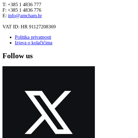
T: +385 1 4836 777
F: +385 1 4836 776
E:
info@amcham.hr
VAT ID: HR 91127208369
Politika privatnosti
Izjava o kolačićima
Follow us