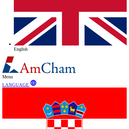
English
Menu
language
LANGUAGE