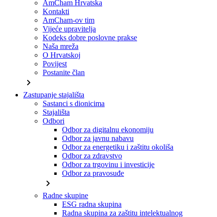
AmCham Hrvatska
Kontakti
AmCham-ov tim
Vijeće upravitelja
Kodeks dobre poslovne prakse
Naša mreža
O Hrvatskoj
Povijest
Postanite član
chevron_right
Zastupanje stajališta
Sastanci s dionicima
Stajališta
Odbori
Odbor za digitalnu ekonomiju
Odbor za javnu nabavu
Odbor za energetiku i zaštitu okoliša
Odbor za zdravstvo
Odbor za trgovinu i investicije
Odbor za pravosuđe
chevron_right
Radne skupine
ESG radna skupina
Radna skupina za zaštitu intelektualnog