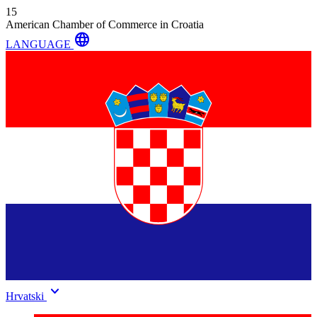
15
American Chamber of Commerce in Croatia
language
LANGUAGE
keyboard_arrow_down
Hrvatski