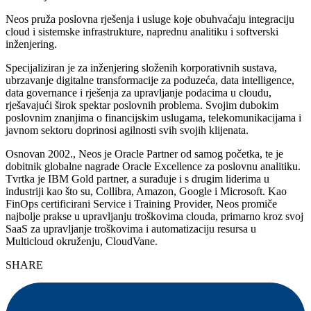
Neos pruža poslovna rješenja i usluge koje obuhvaćaju integraciju
cloud i sistemske infrastrukture, naprednu analitiku i softverski
inženjering.
Specijaliziran je za inženjering složenih korporativnih sustava,
ubrzavanje digitalne transformacije za poduzeća, data intelligence,
data governance i rješenja za upravljanje podacima u cloudu,
rješavajući širok spektar poslovnih problema. Svojim dubokim
poslovnim znanjima o financijskim uslugama, telekomunikacijama i
javnom sektoru doprinosi agilnosti svih svojih klijenata.
Osnovan 2002., Neos je Oracle Partner od samog početka, te je
dobitnik globalne nagrade Oracle Excellence za poslovnu analitiku.
Tvrtka je IBM Gold partner, a surađuje i s drugim liderima u
industriji kao što su, Collibra, Amazon, Google i Microsoft. Kao
FinOps certificirani Service i Training Provider, Neos promiče
najbolje prakse u upravljanju troškovima clouda, primarno kroz svoj
SaaS za upravljanje troškovima i automatizaciju resursa u
Multicloud okruženju, CloudVane.
SHARE