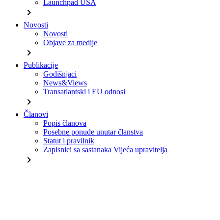
Launchpad USA
chevron_right
Novosti
Novosti
Objave za medije
chevron_right
Publikacije
Godišnjaci
News&Views
Transatlantski i EU odnosi
chevron_right
Članovi
Popis članova
Posebne ponude unutar članstva
Statut i pravilnik
Zapisnici sa sastanaka Vijeća upravitelja
chevron_right