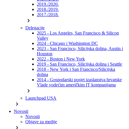
2019./2020.
2018./2019.
2017./2018.
chevron_right
Delegacije
2025 - Los Angeles, San Francisco & Silicon
Valley
2024 - Chicago i Washington DC
2023 - San Francisco, Silicijska dolina, Austin i
Houston
2022 - Boston i New York
2019 - San Francisco, Silicijska dolina i Seattle
2018 - New York i San Francisco/Silicijska
dolina
2014 - Gospodarski posjet izaslanstva hrvatske
Vlade vodećim američkim IT kompanijama
chevron_right
Launchpad USA
chevron_right
Novosti
Novosti
Objave za medije
chevron_right