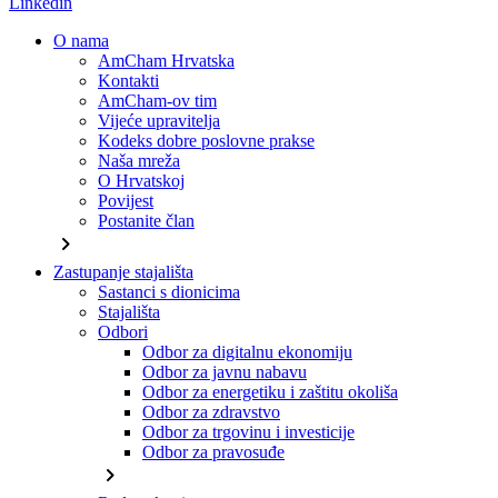
Linkedin
O nama
AmCham Hrvatska
Kontakti
AmCham-ov tim
Vijeće upravitelja
Kodeks dobre poslovne prakse
Naša mreža
O Hrvatskoj
Povijest
Postanite član
chevron_right
Zastupanje stajališta
Sastanci s dionicima
Stajališta
Odbori
Odbor za digitalnu ekonomiju
Odbor za javnu nabavu
Odbor za energetiku i zaštitu okoliša
Odbor za zdravstvo
Odbor za trgovinu i investicije
Odbor za pravosuđe
chevron_right