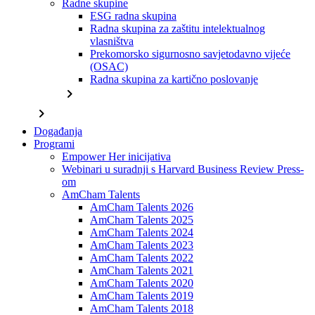
Radne skupine
ESG radna skupina
Radna skupina za zaštitu intelektualnog
vlasništva
Prekomorsko sigurnosno savjetodavno vijeće
(OSAC)
Radna skupina za kartično poslovanje
chevron_right
chevron_right
Događanja
Programi
Empower Her inicijativa
Webinari u suradnji s Harvard Business Review Press-
om
AmCham Talents
AmCham Talents 2026
AmCham Talents 2025
AmCham Talents 2024
AmCham Talents 2023
AmCham Talents 2022
AmCham Talents 2021
AmCham Talents 2020
AmCham Talents 2019
AmCham Talents 2018