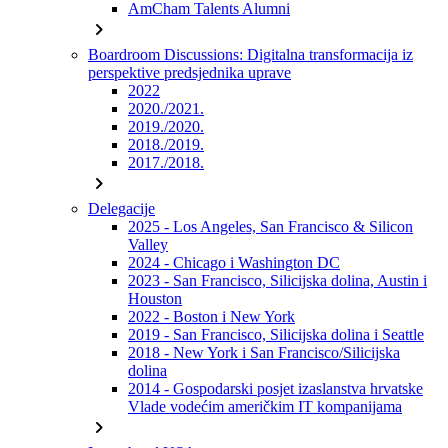
AmCham Talents Alumni
chevron_right
Boardroom Discussions: Digitalna transformacija iz
perspektive predsjednika uprave
2022
2020./2021.
2019./2020.
2018./2019.
2017./2018.
chevron_right
Delegacije
2025 - Los Angeles, San Francisco & Silicon
Valley
2024 - Chicago i Washington DC
2023 - San Francisco, Silicijska dolina, Austin i
Houston
2022 - Boston i New York
2019 - San Francisco, Silicijska dolina i Seattle
2018 - New York i San Francisco/Silicijska
dolina
2014 - Gospodarski posjet izaslanstva hrvatske
Vlade vodećim američkim IT kompanijama
chevron_right