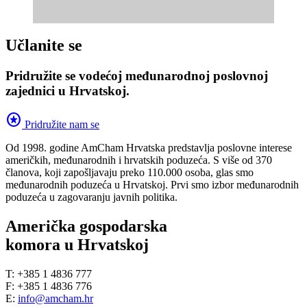
Učlanite se
Pridružite se vodećoj međunarodnoj poslovnoj
zajednici u Hrvatskoj.
stars
Pridružite nam se
Od 1998. godine AmCham Hrvatska predstavlja poslovne interese
američkih, međunarodnih i hrvatskih poduzeća. S više od 370
članova, koji zapošljavaju preko 110.000 osoba, glas smo
međunarodnih poduzeća u Hrvatskoj. Prvi smo izbor međunarodnih
poduzeća u zagovaranju javnih politika.
Američka gospodarska
komora u Hrvatskoj
T: +385 1 4836 777
F: +385 1 4836 776
E:
info@amcham.hr