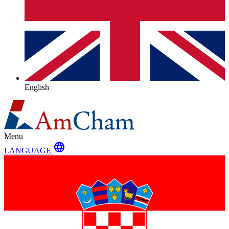
English
Menu
language
LANGUAGE