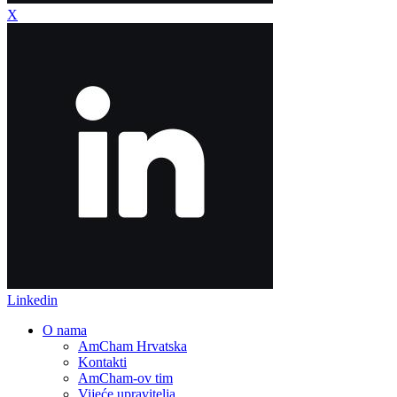
X
Linkedin
O nama
AmCham Hrvatska
Kontakti
AmCham-ov tim
Vijeće upravitelja