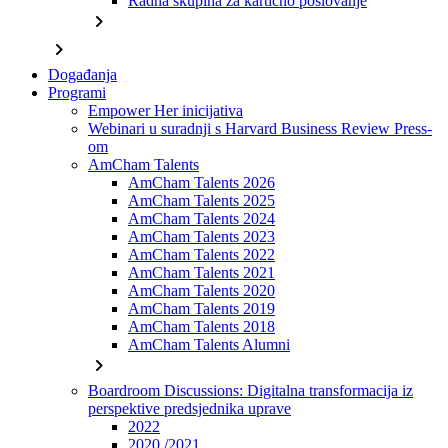
Radna skupina za kartično poslovanje
chevron_right
chevron_right
Događanja
Programi
Empower Her inicijativa
Webinari u suradnji s Harvard Business Review Press-
om
AmCham Talents
AmCham Talents 2026
AmCham Talents 2025
AmCham Talents 2024
AmCham Talents 2023
AmCham Talents 2022
AmCham Talents 2021
AmCham Talents 2020
AmCham Talents 2019
AmCham Talents 2018
AmCham Talents Alumni
chevron_right
Boardroom Discussions: Digitalna transformacija iz
perspektive predsjednika uprave
2022
2020./2021.