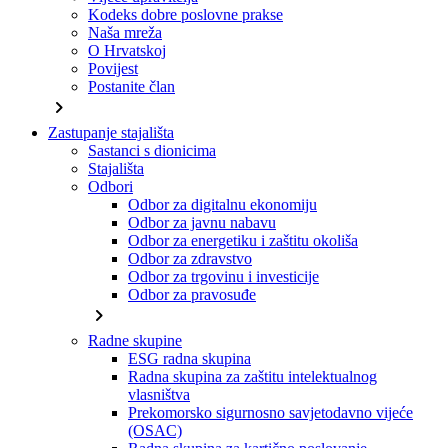
Kodeks dobre poslovne prakse
Naša mreža
O Hrvatskoj
Povijest
Postanite član
chevron_right
Zastupanje stajališta
Sastanci s dionicima
Stajališta
Odbori
Odbor za digitalnu ekonomiju
Odbor za javnu nabavu
Odbor za energetiku i zaštitu okoliša
Odbor za zdravstvo
Odbor za trgovinu i investicije
Odbor za pravosuđe
chevron_right
Radne skupine
ESG radna skupina
Radna skupina za zaštitu intelektualnog
vlasništva
Prekomorsko sigurnosno savjetodavno vijeće
(OSAC)