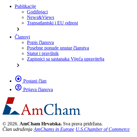
Publikacije
Godišnjaci
News&Views
Transatlantski i EU odnosi
chevron_right
Članovi
Popis članova
Posebne ponude unutar članstva
Statut i pravilnik
Zapisnici sa sastanaka Vijeća upravitelja
chevron_right
stars
Postani član
account_circle
Prijava članova
© 2026.
AmCham Hrvatska.
Sva prava pridržana.
Član udruženja
AmChams in Europe
U.S.Chamber of Commerce