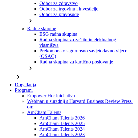
Odbor za zdravstvo
Odbor za trgovinu i investicije
Odbor za pravosuđe
chevron_right
Radne skupine
ESG radna skupina
Radna skupina za zaštitu intelektualnog
vlasništva
Prekomorsko sigurnosno savjetodavno vijeće
(OSAC)
Radna skupina za kartično poslovanje
chevron_right
chevron_right
Događanja
Programi
Empower Her inicijativa
Webinari u suradnji s Harvard Business Review Press-
om
AmCham Talents
AmCham Talents 2026
AmCham Talents 2025
AmCham Talents 2024
AmCham Talents 2023