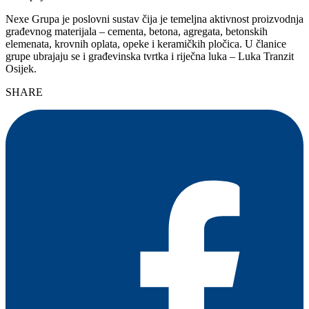
Nexe Grupa je poslovni sustav čija je temeljna aktivnost proizvodnja
građevnog materijala – cementa, betona, agregata, betonskih
elemenata, krovnih oplata, opeke i keramičkih pločica. U članice
grupe ubrajaju se i građevinska tvrtka i riječna luka – Luka Tranzit
Osijek.
SHARE