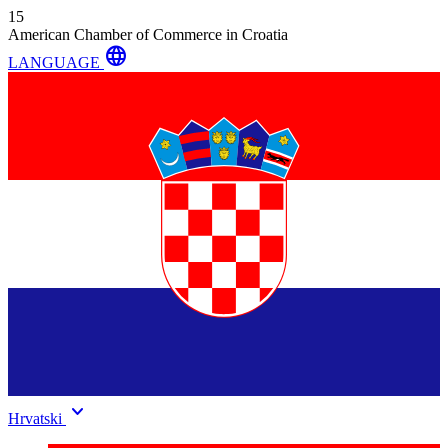
15
American Chamber of Commerce in Croatia
language
LANGUAGE
keyboard_arrow_down
Hrvatski