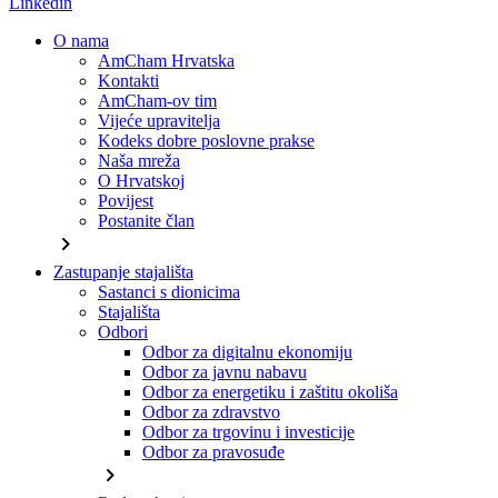
Linkedin
O nama
AmCham Hrvatska
Kontakti
AmCham-ov tim
Vijeće upravitelja
Kodeks dobre poslovne prakse
Naša mreža
O Hrvatskoj
Povijest
Postanite član
chevron_right
Zastupanje stajališta
Sastanci s dionicima
Stajališta
Odbori
Odbor za digitalnu ekonomiju
Odbor za javnu nabavu
Odbor za energetiku i zaštitu okoliša
Odbor za zdravstvo
Odbor za trgovinu i investicije
Odbor za pravosuđe
chevron_right