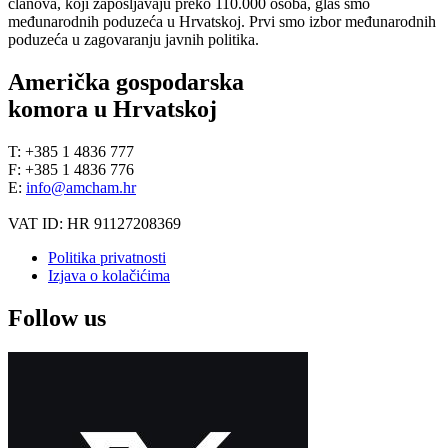
članova, koji zapošljavaju preko 110.000 osoba, glas smo
međunarodnih poduzeća u Hrvatskoj. Prvi smo izbor međunarodnih
poduzeća u zagovaranju javnih politika.
Američka gospodarska
komora u Hrvatskoj
T: +385 1 4836 777
F: +385 1 4836 776
E:
info@amcham.hr
VAT ID: HR 91127208369
Politika privatnosti
Izjava o kolačićima
Follow us