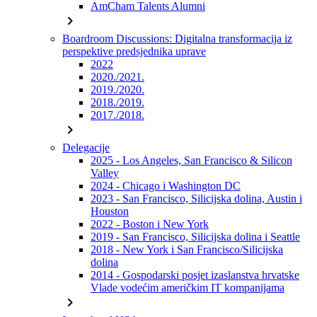
AmCham Talents Alumni
chevron_right
Boardroom Discussions: Digitalna transformacija iz
perspektive predsjednika uprave
2022
2020./2021.
2019./2020.
2018./2019.
2017./2018.
chevron_right
Delegacije
2025 - Los Angeles, San Francisco & Silicon
Valley
2024 - Chicago i Washington DC
2023 - San Francisco, Silicijska dolina, Austin i
Houston
2022 - Boston i New York
2019 - San Francisco, Silicijska dolina i Seattle
2018 - New York i San Francisco/Silicijska
dolina
2014 - Gospodarski posjet izaslanstva hrvatske
Vlade vodećim američkim IT kompanijama
chevron_right