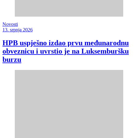
Novosti
13. srpnja 2026
HPB uspješno izdao prvu međunarodnu
obveznicu i uvrstio je na Luksemburšku
burzu