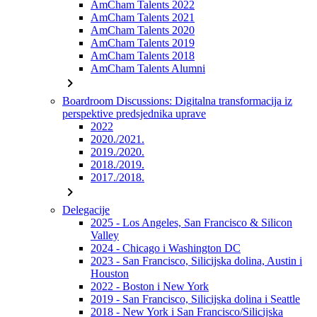
AmCham Talents 2022
AmCham Talents 2021
AmCham Talents 2020
AmCham Talents 2019
AmCham Talents 2018
AmCham Talents Alumni
chevron_right
Boardroom Discussions: Digitalna transformacija iz
perspektive predsjednika uprave
2022
2020./2021.
2019./2020.
2018./2019.
2017./2018.
chevron_right
Delegacije
2025 - Los Angeles, San Francisco & Silicon
Valley
2024 - Chicago i Washington DC
2023 - San Francisco, Silicijska dolina, Austin i
Houston
2022 - Boston i New York
2019 - San Francisco, Silicijska dolina i Seattle
2018 - New York i San Francisco/Silicijska