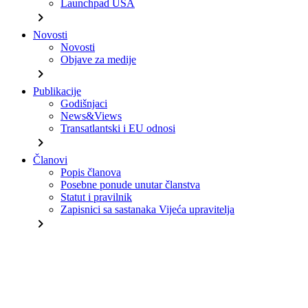
Launchpad USA
chevron_right
Novosti
Novosti
Objave za medije
chevron_right
Publikacije
Godišnjaci
News&Views
Transatlantski i EU odnosi
chevron_right
Članovi
Popis članova
Posebne ponude unutar članstva
Statut i pravilnik
Zapisnici sa sastanaka Vijeća upravitelja
chevron_right