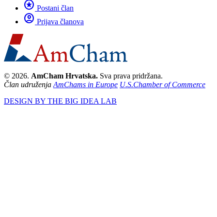
stars
Postani član
account_circle
Prijava članova
© 2026.
AmCham Hrvatska.
Sva prava pridržana.
Član udruženja
AmChams in Europe
U.S.Chamber of Commerce
DESIGN BY THE BIG IDEA LAB