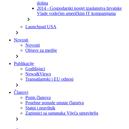
dolina
2014 - Gospodarski posjet izaslanstva hrvatske
Vlade vodećim američkim IT kompanijama
chevron_right
Launchpad USA
chevron_right
Novosti
Novosti
Objave za medije
chevron_right
Publikacije
Godišnjaci
News&Views
Transatlantski i EU odnosi
chevron_right
Članovi
Popis članova
Posebne ponude unutar članstva
Statut i pravilnik
Zapisnici sa sastanaka Vijeća upravitelja
chevron_right