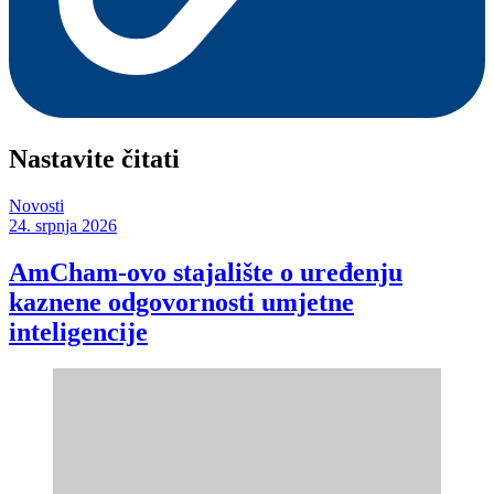
Nastavite čitati
Novosti
24. srpnja 2026
AmCham-ovo stajalište o uređenju
kaznene odgovornosti umjetne
inteligencije