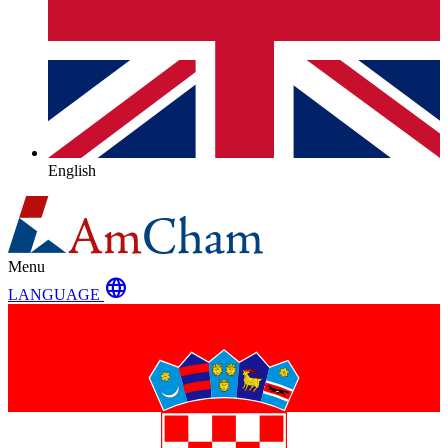
English
Menu
language
LANGUAGE