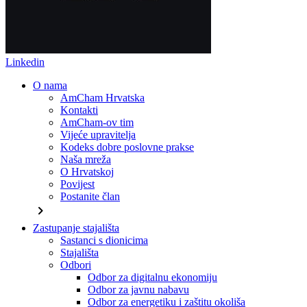
Linkedin
O nama
AmCham Hrvatska
Kontakti
AmCham-ov tim
Vijeće upravitelja
Kodeks dobre poslovne prakse
Naša mreža
O Hrvatskoj
Povijest
Postanite član
chevron_right
Zastupanje stajališta
Sastanci s dionicima
Stajališta
Odbori
Odbor za digitalnu ekonomiju
Odbor za javnu nabavu
Odbor za energetiku i zaštitu okoliša