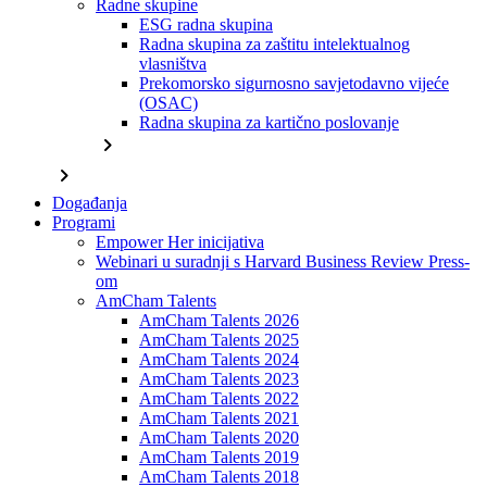
Radne skupine
ESG radna skupina
Radna skupina za zaštitu intelektualnog
vlasništva
Prekomorsko sigurnosno savjetodavno vijeće
(OSAC)
Radna skupina za kartično poslovanje
chevron_right
chevron_right
Događanja
Programi
Empower Her inicijativa
Webinari u suradnji s Harvard Business Review Press-
om
AmCham Talents
AmCham Talents 2026
AmCham Talents 2025
AmCham Talents 2024
AmCham Talents 2023
AmCham Talents 2022
AmCham Talents 2021
AmCham Talents 2020
AmCham Talents 2019
AmCham Talents 2018