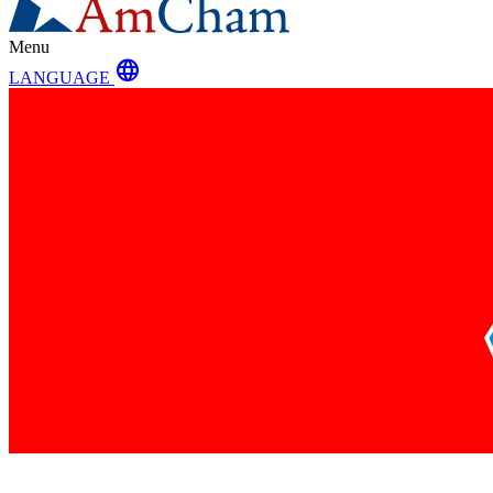
Menu
language
LANGUAGE