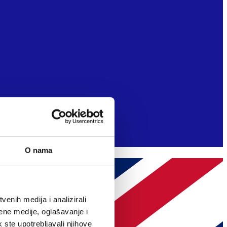
O nama
enih medija i analizirali
ene medije, oglašavanje i
k ste upotrebljavali njihove