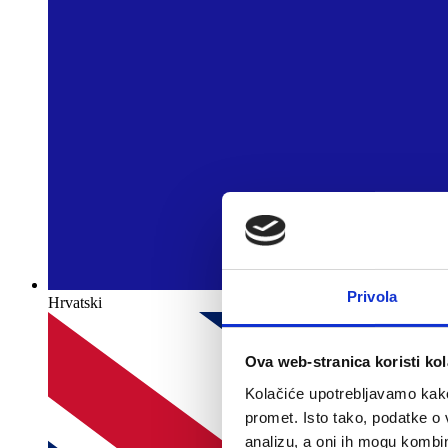
Privola
Hrvatski
Ova web-stranica koristi kol
Kolačiće upotrebljavamo kako 
promet. Isto tako, podatke o 
analizu, a oni ih mogu kombini