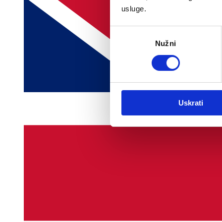
usluge.
Odabir
Nužni
pristanka
Uskrati