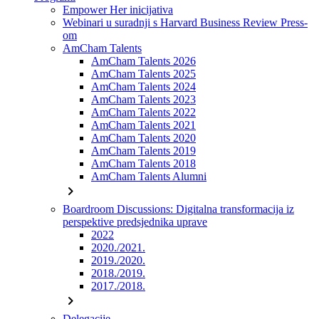
Empower Her inicijativa
Webinari u suradnji s Harvard Business Review Press-
om
AmCham Talents
AmCham Talents 2026
AmCham Talents 2025
AmCham Talents 2024
AmCham Talents 2023
AmCham Talents 2022
AmCham Talents 2021
AmCham Talents 2020
AmCham Talents 2019
AmCham Talents 2018
AmCham Talents Alumni
chevron_right
Boardroom Discussions: Digitalna transformacija iz
perspektive predsjednika uprave
2022
2020./2021.
2019./2020.
2018./2019.
2017./2018.
chevron_right
Delegacije