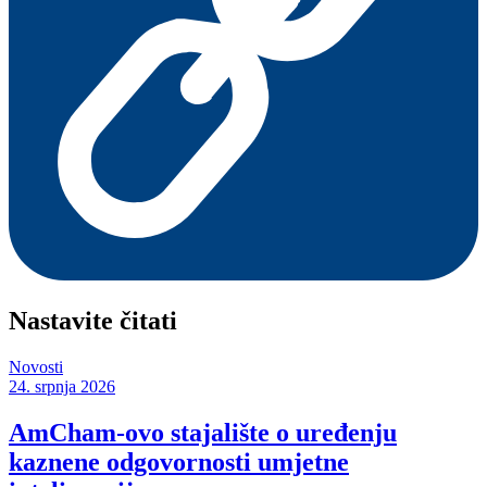
Nastavite čitati
Novosti
24. srpnja 2026
AmCham-ovo stajalište o uređenju
kaznene odgovornosti umjetne