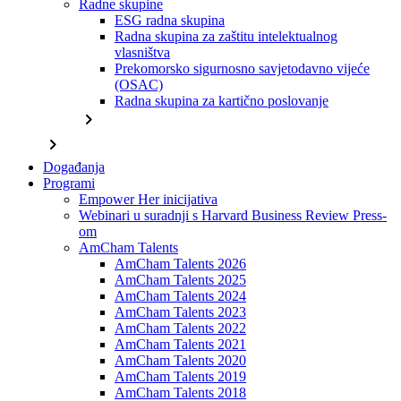
Radne skupine
ESG radna skupina
Radna skupina za zaštitu intelektualnog
vlasništva
Prekomorsko sigurnosno savjetodavno vijeće
(OSAC)
Radna skupina za kartično poslovanje
chevron_right
chevron_right
Događanja
Programi
Empower Her inicijativa
Webinari u suradnji s Harvard Business Review Press-
om
AmCham Talents
AmCham Talents 2026
AmCham Talents 2025
AmCham Talents 2024
AmCham Talents 2023
AmCham Talents 2022
AmCham Talents 2021
AmCham Talents 2020
AmCham Talents 2019
AmCham Talents 2018