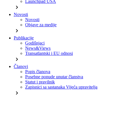
Launchpad USA
chevron_right
Novosti
Novosti
Objave za medije
chevron_right
Publikacije
Godišnjaci
News&Views
Transatlantski i EU odnosi
chevron_right
Članovi
Popis članova
Posebne ponude unutar članstva
Statut i pravilnik
Zapisnici sa sastanaka Vijeća upravitelja
chevron_right