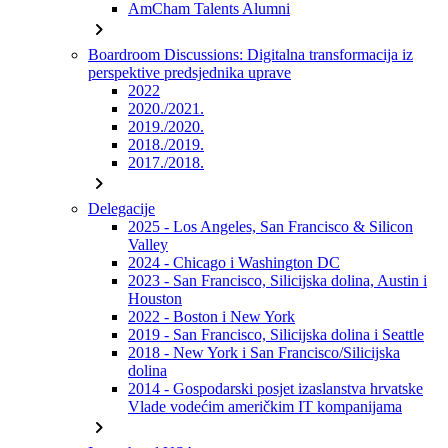
AmCham Talents Alumni
chevron_right
Boardroom Discussions: Digitalna transformacija iz
perspektive predsjednika uprave
2022
2020./2021.
2019./2020.
2018./2019.
2017./2018.
chevron_right
Delegacije
2025 - Los Angeles, San Francisco & Silicon
Valley
2024 - Chicago i Washington DC
2023 - San Francisco, Silicijska dolina, Austin i
Houston
2022 - Boston i New York
2019 - San Francisco, Silicijska dolina i Seattle
2018 - New York i San Francisco/Silicijska
dolina
2014 - Gospodarski posjet izaslanstva hrvatske
Vlade vodećim američkim IT kompanijama
chevron_right