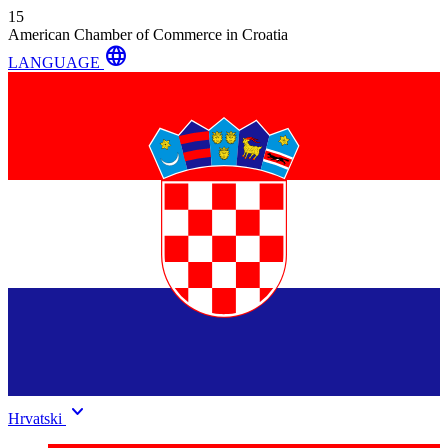
15
American Chamber of Commerce in Croatia
language
LANGUAGE
keyboard_arrow_down
Hrvatski