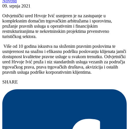
Novosti
09. srpnja 2021
Odvjetnički ured Hrvoje Ivić usmjeren je na zastupanje u
kompleksnim domaćim trgovačkim arbitražama i sporovima,
pružanje pravnih usluga u operativnim i financijskim
restrukturiranjima te nekretninskim projektima prvenstveno
turističkog sektora.
Više od 10 godina iskustva na složenim pravnim poslovima te
usmjerenost na snažnu i efikasnu podršku poslovanju klijenata jamči
dostupnost kvalitetne pravne usluge u svakom trenutku. Odvjetnički
ured Hrvoje Ivić pruža i niz standardnih usluga vezanih za područja
trgovačkog prava, prava trgovačkih društava, akvizicija i ostalih
pravnih usluga podrške korporativnim klijentima.
SHARE