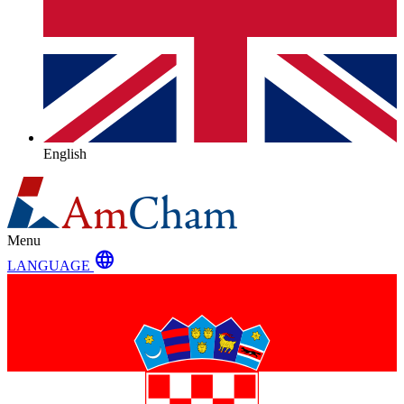
English
Menu
language
LANGUAGE