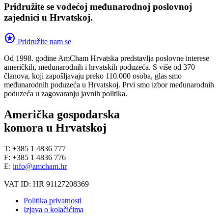
Pridružite se vodećoj međunarodnoj poslovnoj
zajednici u Hrvatskoj.
stars
Pridružite nam se
Od 1998. godine AmCham Hrvatska predstavlja poslovne interese
američkih, međunarodnih i hrvatskih poduzeća. S više od 370
članova, koji zapošljavaju preko 110.000 osoba, glas smo
međunarodnih poduzeća u Hrvatskoj. Prvi smo izbor međunarodnih
poduzeća u zagovaranju javnih politika.
Američka gospodarska
komora u Hrvatskoj
T: +385 1 4836 777
F: +385 1 4836 776
E:
info@amcham.hr
VAT ID: HR 91127208369
Politika privatnosti
Izjava o kolačićima