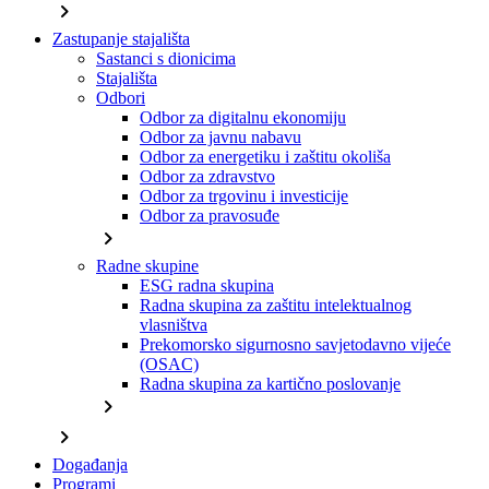
chevron_right
Zastupanje stajališta
Sastanci s dionicima
Stajališta
Odbori
Odbor za digitalnu ekonomiju
Odbor za javnu nabavu
Odbor za energetiku i zaštitu okoliša
Odbor za zdravstvo
Odbor za trgovinu i investicije
Odbor za pravosuđe
chevron_right
Radne skupine
ESG radna skupina
Radna skupina za zaštitu intelektualnog
vlasništva
Prekomorsko sigurnosno savjetodavno vijeće
(OSAC)
Radna skupina za kartično poslovanje
chevron_right
chevron_right
Događanja
Programi