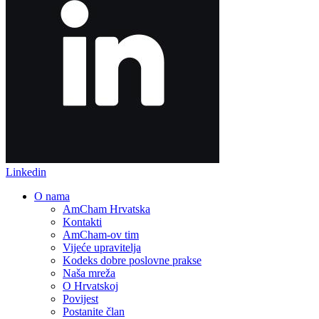
Linkedin
O nama
AmCham Hrvatska
Kontakti
AmCham-ov tim
Vijeće upravitelja
Kodeks dobre poslovne prakse
Naša mreža
O Hrvatskoj
Povijest
Postanite član