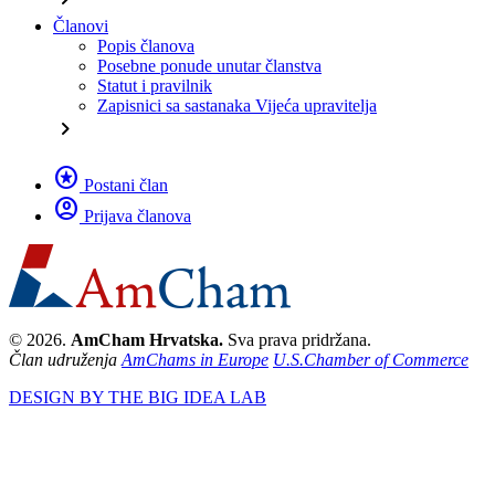
Članovi
Popis članova
Posebne ponude unutar članstva
Statut i pravilnik
Zapisnici sa sastanaka Vijeća upravitelja
chevron_right
stars
Postani član
account_circle
Prijava članova
© 2026.
AmCham Hrvatska.
Sva prava pridržana.
Član udruženja
AmChams in Europe
U.S.Chamber of Commerce
DESIGN BY THE BIG IDEA LAB