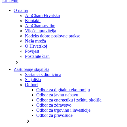
Linkedin
O nama
AmCham Hrvatska
Kontakti
AmCham-ov tim
Vijeće upravitelja
Kodeks dobre poslovne prakse
Naša mreža
O Hrvatskoj
Povijest
Postanite član
chevron_right
Zastupanje stajališta
Sastanci s dionicima
Stajališta
Odbori
Odbor za digitalnu ekonomiju
Odbor za javnu nabavu
Odbor za energetiku i zaštitu okoliša
Odbor za zdravstvo
Odbor za trgovinu i investicije
Odbor za pravosuđe
chevron_right