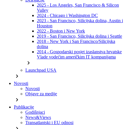
2025 - Los Angeles, San Francisco & Silicon
Valley
2024 - Chicago i Washington DC
2023 - San Francisco, Silicijska dolina, Austin i
Houston
2022 - Boston i New York
2019 - San Francisco, Silicijska dolina i Seattle
2018 - New York i San Francisco/Silicijska
dolina
2014 - Gospodarski posjet izaslanstva hrvatske
Vlade vodećim američkim IT kompanijama
chevron_right
Launchpad USA
chevron_right
Novosti
Novosti
Objave za medije
chevron_right
Publikacije
Godišnjaci
News&Views
Transatlantski i EU odnosi
chevron_right