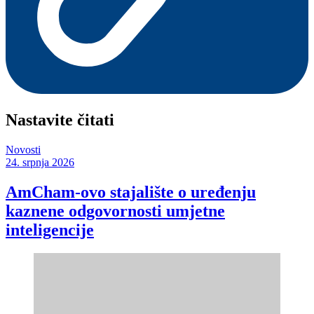
Nastavite čitati
Novosti
24. srpnja 2026
AmCham-ovo stajalište o uređenju
kaznene odgovornosti umjetne
inteligencije