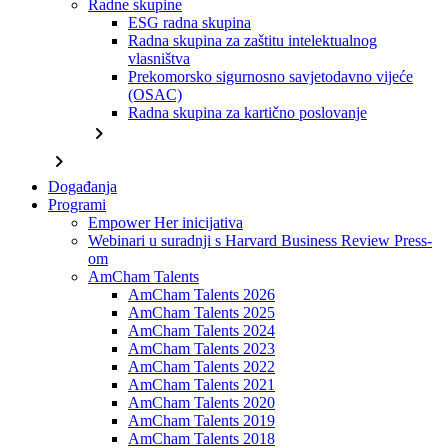
Radne skupine
ESG radna skupina
Radna skupina za zaštitu intelektualnog
vlasništva
Prekomorsko sigurnosno savjetodavno vijeće
(OSAC)
Radna skupina za kartično poslovanje
chevron_right
chevron_right
Događanja
Programi
Empower Her inicijativa
Webinari u suradnji s Harvard Business Review Press-
om
AmCham Talents
AmCham Talents 2026
AmCham Talents 2025
AmCham Talents 2024
AmCham Talents 2023
AmCham Talents 2022
AmCham Talents 2021
AmCham Talents 2020
AmCham Talents 2019
AmCham Talents 2018