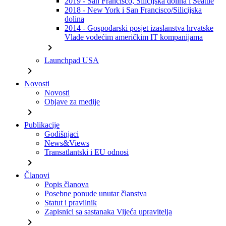
2019 - San Francisco, Silicijska dolina i Seattle
2018 - New York i San Francisco/Silicijska
dolina
2014 - Gospodarski posjet izaslanstva hrvatske
Vlade vodećim američkim IT kompanijama
chevron_right
Launchpad USA
chevron_right
Novosti
Novosti
Objave za medije
chevron_right
Publikacije
Godišnjaci
News&Views
Transatlantski i EU odnosi
chevron_right
Članovi
Popis članova
Posebne ponude unutar članstva
Statut i pravilnik
Zapisnici sa sastanaka Vijeća upravitelja
chevron_right