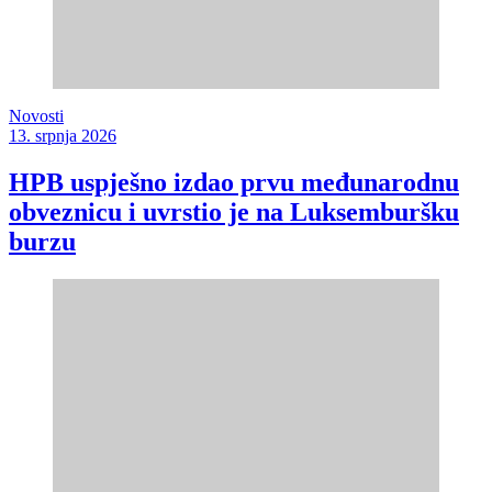
Novosti
13. srpnja 2026
HPB uspješno izdao prvu međunarodnu
obveznicu i uvrstio je na Luksemburšku
burzu