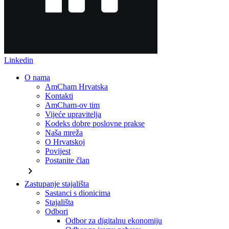
Linkedin
O nama
AmCham Hrvatska
Kontakti
AmCham-ov tim
Vijeće upravitelja
Kodeks dobre poslovne prakse
Naša mreža
O Hrvatskoj
Povijest
Postanite član
chevron_right
Zastupanje stajališta
Sastanci s dionicima
Stajališta
Odbori
Odbor za digitalnu ekonomiju