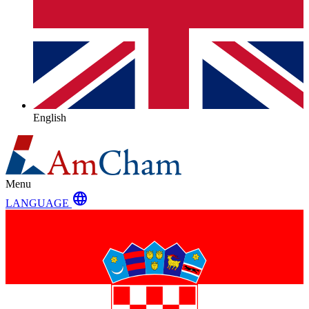
English
Menu
language
LANGUAGE