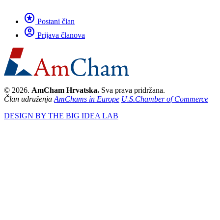
stars
Postani član
account_circle
Prijava članova
© 2026.
AmCham Hrvatska.
Sva prava pridržana.
Član udruženja
AmChams in Europe
U.S.Chamber of Commerce
DESIGN BY THE BIG IDEA LAB