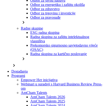
Odbor za javnu nabavu
Odbor za energetiku i zaštitu okoliša
Odbor za zdravstvo
Odbor za trgovinu i investicije
Odbor za pravosuđe
chevron_right
Radne skupine
ESG radna skupina
Radna skupina za zaštitu intelektualnog
vlasništva
Prekomorsko sigurnosno savjetodavno vijeće
(OSAC)
Radna skupina za kartično poslovanje
chevron_right
chevron_right
Događanja
Programi
Empower Her inicijativa
Webinari u suradnji s Harvard Business Review Press-
om
AmCham Talents
AmCham Talents 2026
AmCham Talents 2025
AmCham Talents 2024