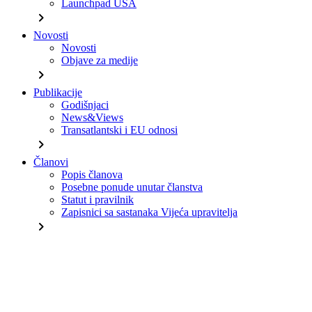
Launchpad USA
chevron_right
Novosti
Novosti
Objave za medije
chevron_right
Publikacije
Godišnjaci
News&Views
Transatlantski i EU odnosi
chevron_right
Članovi
Popis članova
Posebne ponude unutar članstva
Statut i pravilnik
Zapisnici sa sastanaka Vijeća upravitelja
chevron_right