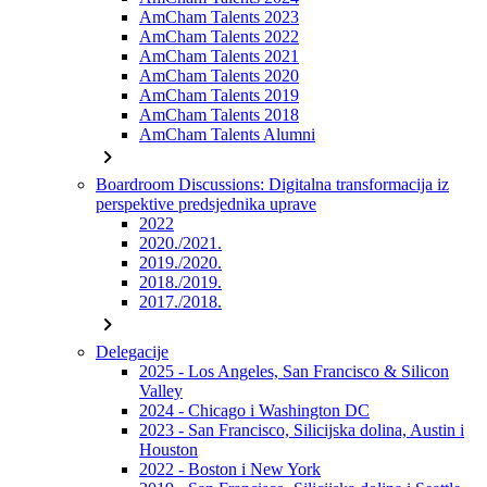
AmCham Talents 2023
AmCham Talents 2022
AmCham Talents 2021
AmCham Talents 2020
AmCham Talents 2019
AmCham Talents 2018
AmCham Talents Alumni
chevron_right
Boardroom Discussions: Digitalna transformacija iz
perspektive predsjednika uprave
2022
2020./2021.
2019./2020.
2018./2019.
2017./2018.
chevron_right
Delegacije
2025 - Los Angeles, San Francisco & Silicon
Valley
2024 - Chicago i Washington DC
2023 - San Francisco, Silicijska dolina, Austin i
Houston
2022 - Boston i New York