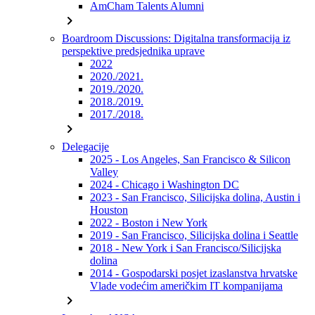
AmCham Talents Alumni
chevron_right
Boardroom Discussions: Digitalna transformacija iz
perspektive predsjednika uprave
2022
2020./2021.
2019./2020.
2018./2019.
2017./2018.
chevron_right
Delegacije
2025 - Los Angeles, San Francisco & Silicon
Valley
2024 - Chicago i Washington DC
2023 - San Francisco, Silicijska dolina, Austin i
Houston
2022 - Boston i New York
2019 - San Francisco, Silicijska dolina i Seattle
2018 - New York i San Francisco/Silicijska
dolina
2014 - Gospodarski posjet izaslanstva hrvatske
Vlade vodećim američkim IT kompanijama
chevron_right