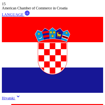
15
American Chamber of Commerce in Croatia
language
LANGUAGE
keyboard_arrow_down
Hrvatski