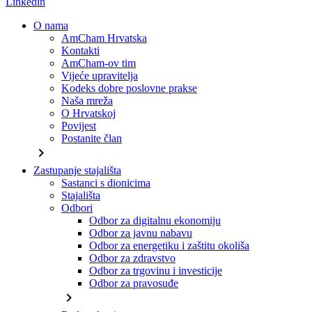
Linkedin
O nama
AmCham Hrvatska
Kontakti
AmCham-ov tim
Vijeće upravitelja
Kodeks dobre poslovne prakse
Naša mreža
O Hrvatskoj
Povijest
Postanite član
chevron_right
Zastupanje stajališta
Sastanci s dionicima
Stajališta
Odbori
Odbor za digitalnu ekonomiju
Odbor za javnu nabavu
Odbor za energetiku i zaštitu okoliša
Odbor za zdravstvo
Odbor za trgovinu i investicije
Odbor za pravosuđe
chevron_right