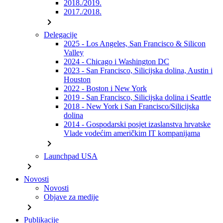
2018./2019.
2017./2018.
chevron_right
Delegacije
2025 - Los Angeles, San Francisco & Silicon
Valley
2024 - Chicago i Washington DC
2023 - San Francisco, Silicijska dolina, Austin i
Houston
2022 - Boston i New York
2019 - San Francisco, Silicijska dolina i Seattle
2018 - New York i San Francisco/Silicijska
dolina
2014 - Gospodarski posjet izaslanstva hrvatske
Vlade vodećim američkim IT kompanijama
chevron_right
Launchpad USA
chevron_right
Novosti
Novosti
Objave za medije
chevron_right
Publikacije