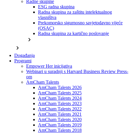
Radne skupine
ESG radna skupina
Radna skupina za zaštitu intelektualnog
vlasništva
Prekomorsko sigurnosno savjetodavno vijeće
(OSAC)
Radna skupina za kartično poslovanje
chevron_right
chevron_right
Događanja
Programi
Empower Her inicijativa
Webinari u suradnji s Harvard Business Review Press-
om
AmCham Talents
AmCham Talents 2026
AmCham Talents 2025
AmCham Talents 2024
AmCham Talents 2023
AmCham Talents 2022
AmCham Talents 2021
AmCham Talents 2020
AmCham Talents 2019
AmCham Talents 2018