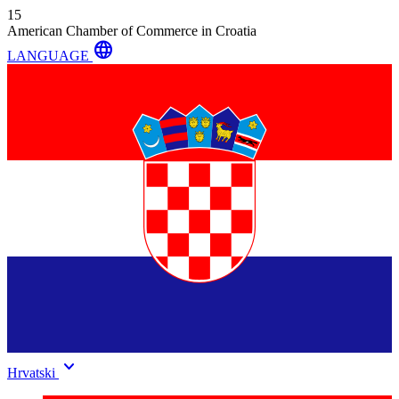
15
American Chamber of Commerce in Croatia
language
LANGUAGE
keyboard_arrow_down
Hrvatski