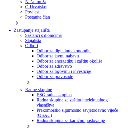
Naša mreža
O Hrvatskoj
Povijest
Postanite član
chevron_right
Zastupanje stajališta
Sastanci s dionicima
Stajališta
Odbori
Odbor za digitalnu ekonomiju
Odbor za javnu nabavu
Odbor za energetiku i zaštitu okoliša
Odbor za zdravstvo
Odbor za trgovinu i investicije
Odbor za pravosuđe
chevron_right
Radne skupine
ESG radna skupina
Radna skupina za zaštitu intelektualnog
vlasništva
Prekomorsko sigurnosno savjetodavno vijeće
(OSAC)
Radna skupina za kartično poslovanje
chevron_right