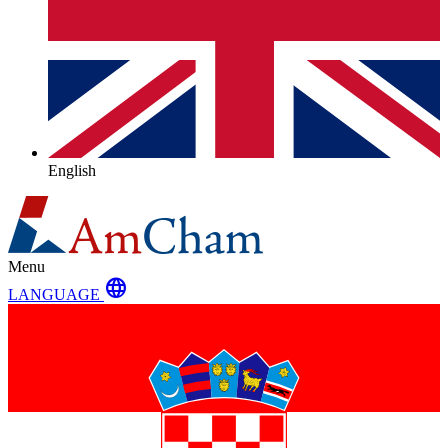
English
Menu
language
LANGUAGE