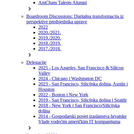
AmCham Talents Alumni
chevron_right
Boardroom Discussions: Digitalna transformacija iz
perspektive predsjednika uprave
2022
2020./2021.
2019./2020.
2018./2019.
2017./2018.
chevron_right
Delegacije
2025 - Los Angeles, San Francisco & Silicon
Valley
2024 - Chicago i Washington DC
2023 - San Francisco, Silicijska dolina, Austin i
Houston
2022 - Boston i New York
2019 - San Francisco, Silicijska dolina i Seattle
2018 - New York i San Francisco/Silicijska
dolina
2014 - Gospodarski posjet izaslanstva hrvatske
Vlade vodećim američkim IT kompanijama
chevron_right