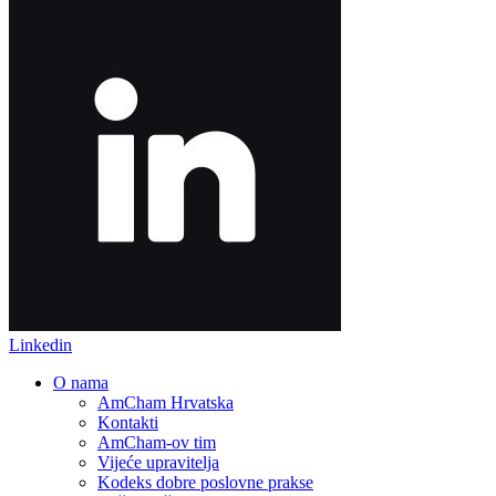
Linkedin
O nama
AmCham Hrvatska
Kontakti
AmCham-ov tim
Vijeće upravitelja
Kodeks dobre poslovne prakse