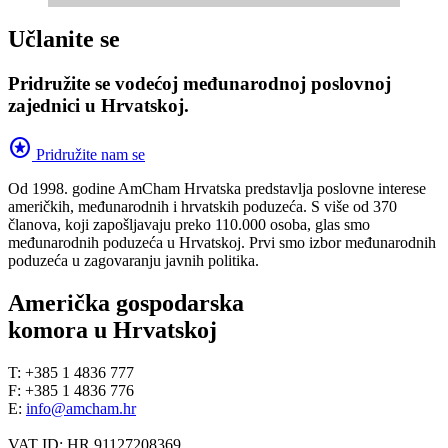
Učlanite se
Pridružite se vodećoj međunarodnoj poslovnoj
zajednici u Hrvatskoj.
stars
Pridružite nam se
Od 1998. godine AmCham Hrvatska predstavlja poslovne interese
američkih, međunarodnih i hrvatskih poduzeća. S više od 370
članova, koji zapošljavaju preko 110.000 osoba, glas smo
međunarodnih poduzeća u Hrvatskoj. Prvi smo izbor međunarodnih
poduzeća u zagovaranju javnih politika.
Američka gospodarska
komora u Hrvatskoj
T: +385 1 4836 777
F: +385 1 4836 776
E:
info@amcham.hr
VAT ID: HR 91127208369