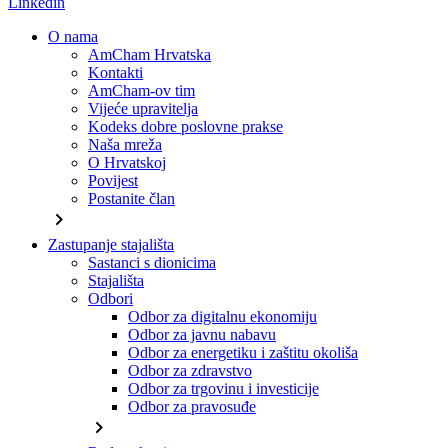
Linkedin
O nama
AmCham Hrvatska
Kontakti
AmCham-ov tim
Vijeće upravitelja
Kodeks dobre poslovne prakse
Naša mreža
O Hrvatskoj
Povijest
Postanite član
chevron_right
Zastupanje stajališta
Sastanci s dionicima
Stajališta
Odbori
Odbor za digitalnu ekonomiju
Odbor za javnu nabavu
Odbor za energetiku i zaštitu okoliša
Odbor za zdravstvo
Odbor za trgovinu i investicije
Odbor za pravosuđe
chevron_right