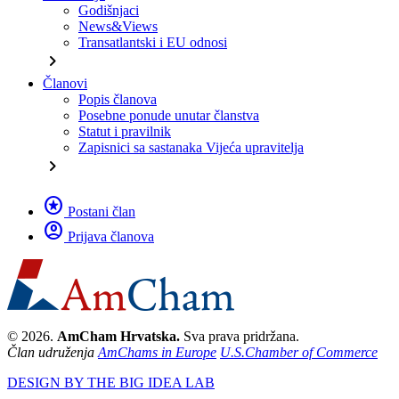
Godišnjaci
News&Views
Transatlantski i EU odnosi
chevron_right
Članovi
Popis članova
Posebne ponude unutar članstva
Statut i pravilnik
Zapisnici sa sastanaka Vijeća upravitelja
chevron_right
stars
Postani član
account_circle
Prijava članova
© 2026.
AmCham Hrvatska.
Sva prava pridržana.
Član udruženja
AmChams in Europe
U.S.Chamber of Commerce
DESIGN BY THE BIG IDEA LAB