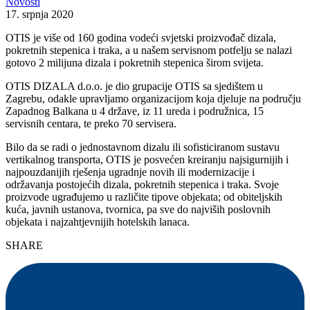
Novosti
17. srpnja 2020
OTIS je više od 160 godina vodeći svjetski proizvođač dizala,
pokretnih stepenica i traka, a u našem servisnom potfelju se nalazi
gotovo 2 milijuna dizala i pokretnih stepenica širom svijeta.
OTIS DIZALA d.o.o. je dio grupacije OTIS sa sjedištem u
Zagrebu, odakle upravljamo organizacijom koja djeluje na području
Zapadnog Balkana u 4 države, iz 11 ureda i podružnica, 15
servisnih centara, te preko 70 servisera.
Bilo da se radi o jednostavnom dizalu ili sofisticiranom sustavu
vertikalnog transporta, OTIS je posvećen kreiranju najsigurnijih i
najpouzdanijih rješenja ugradnje novih ili modernizacije i
održavanja postojećih dizala, pokretnih stepenica i traka. Svoje
proizvode ugrađujemo u različite tipove objekata; od obiteljskih
kuća, javnih ustanova, tvornica, pa sve do najviših poslovnih
objekata i najzahtjevnijih hotelskih lanaca.
SHARE