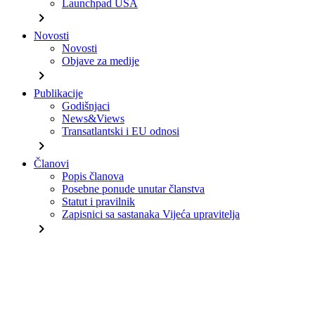
Launchpad USA
chevron_right
Novosti
Novosti
Objave za medije
chevron_right
Publikacije
Godišnjaci
News&Views
Transatlantski i EU odnosi
chevron_right
Članovi
Popis članova
Posebne ponude unutar članstva
Statut i pravilnik
Zapisnici sa sastanaka Vijeća upravitelja
chevron_right