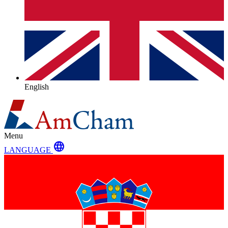
English
Menu
language
LANGUAGE