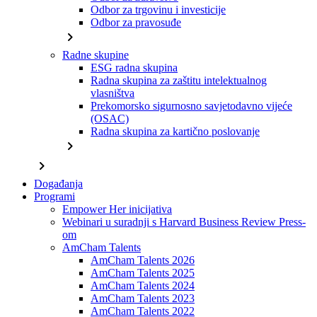
Odbor za trgovinu i investicije
Odbor za pravosuđe
chevron_right
Radne skupine
ESG radna skupina
Radna skupina za zaštitu intelektualnog
vlasništva
Prekomorsko sigurnosno savjetodavno vijeće
(OSAC)
Radna skupina za kartično poslovanje
chevron_right
chevron_right
Događanja
Programi
Empower Her inicijativa
Webinari u suradnji s Harvard Business Review Press-
om
AmCham Talents
AmCham Talents 2026
AmCham Talents 2025
AmCham Talents 2024
AmCham Talents 2023
AmCham Talents 2022