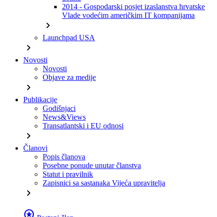
2014 - Gospodarski posjet izaslanstva hrvatske
Vlade vodećim američkim IT kompanijama
chevron_right
Launchpad USA
chevron_right
Novosti
Novosti
Objave za medije
chevron_right
Publikacije
Godišnjaci
News&Views
Transatlantski i EU odnosi
chevron_right
Članovi
Popis članova
Posebne ponude unutar članstva
Statut i pravilnik
Zapisnici sa sastanaka Vijeća upravitelja
chevron_right
stars