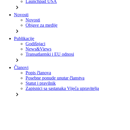
Launchpad USA
chevron_right
Novosti
Novosti
Objave za medije
chevron_right
Publikacije
Godišnjaci
News&Views
Transatlantski i EU odnosi
chevron_right
Članovi
Popis članova
Posebne ponude unutar članstva
Statut i pravilnik
Zapisnici sa sastanaka Vijeća upravitelja
chevron_right