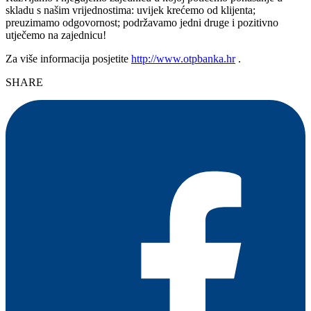
skladu s našim vrijednostima: uvijek krećemo od klijenta;
preuzimamo odgovornost; podržavamo jedni druge i pozitivno
utječemo na zajednicu!
Za više informacija posjetite
http://www.otpbanka.hr
.
SHARE