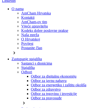
Linkedin
O nama
AmCham Hrvatska
Kontakti
AmCham-ov tim
Vijeće upravitelja
Kodeks dobre poslovne prakse
Naša mreža
O Hrvatskoj
Povijest
Postanite član
chevron_right
Zastupanje stajališta
Sastanci s dionicima
Stajališta
Odbori
Odbor za digitalnu ekonomiju
Odbor za javnu nabavu
Odbor za energetiku i zaštitu okoliša
Odbor za zdravstvo
Odbor za trgovinu i investicije
Odbor za pravosuđe
chevron_right