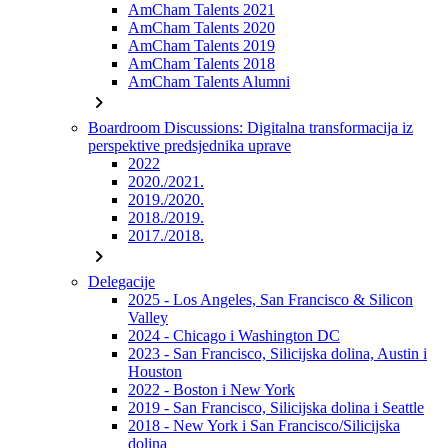
AmCham Talents 2021
AmCham Talents 2020
AmCham Talents 2019
AmCham Talents 2018
AmCham Talents Alumni
chevron_right
Boardroom Discussions: Digitalna transformacija iz
perspektive predsjednika uprave
2022
2020./2021.
2019./2020.
2018./2019.
2017./2018.
chevron_right
Delegacije
2025 - Los Angeles, San Francisco & Silicon
Valley
2024 - Chicago i Washington DC
2023 - San Francisco, Silicijska dolina, Austin i
Houston
2022 - Boston i New York
2019 - San Francisco, Silicijska dolina i Seattle
2018 - New York i San Francisco/Silicijska
dolina