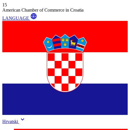
15
American Chamber of Commerce in Croatia
language
LANGUAGE
keyboard_arrow_down
Hrvatski