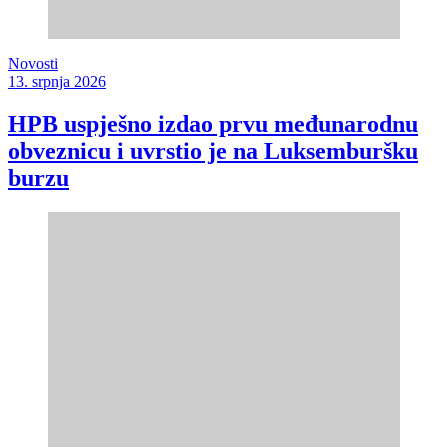
Novosti
13. srpnja 2026
HPB uspješno izdao prvu međunarodnu
obveznicu i uvrstio je na Luksemburšku
burzu