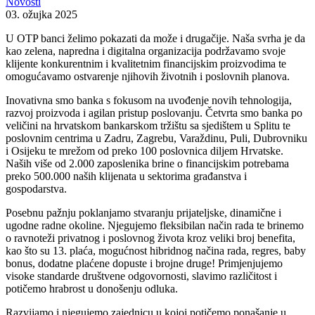
Novosti
03. ožujka 2025
U OTP banci želimo pokazati da može i drugačije. Naša svrha je da
kao zelena, napredna i digitalna organizacija podržavamo svoje
klijente konkurentnim i kvalitetnim financijskim proizvodima te
omogućavamo ostvarenje njihovih životnih i poslovnih planova.
Inovativna smo banka s fokusom na uvođenje novih tehnologija,
razvoj proizvoda i agilan pristup poslovanju. Četvrta smo banka po
veličini na hrvatskom bankarskom tržištu sa sjedištem u Splitu te
poslovnim centrima u Zadru, Zagrebu, Varaždinu, Puli, Dubrovniku
i Osijeku te mrežom od preko 100 poslovnica diljem Hrvatske.
Naših više od 2.000 zaposlenika brine o financijskim potrebama
preko 500.000 naših klijenata u sektorima građanstva i
gospodarstva.
Posebnu pažnju poklanjamo stvaranju prijateljske, dinamične i
ugodne radne okoline. Njegujemo fleksibilan način rada te brinemo
o ravnoteži privatnog i poslovnog života kroz veliki broj benefita,
kao što su 13. plaća, mogućnost hibridnog načina rada, regres, baby
bonus, dodatne plaćene dopuste i brojne druge! Primjenjujemo
visoke standarde društvene odgovornosti, slavimo različitost i
potičemo hrabrost u donošenju odluka.
Razvijamo i njegujemo zajednicu u kojoj potičemo ponašanje u