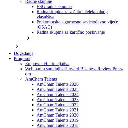
Radne skupine
ESG radna skupina
Radna skupina za zaštitu intelektualnog
vlasništva
Prekomorsko sigurnosno savjetodavno vijeće
(OSAC)
Radna skupina za kartično poslovanje
chevron_right
chevron_right
Događanja
Programi
Empower Her inicijativa
Webinari u suradnji s Harvard Business Review Press-
om
AmCham Talents
AmCham Talents 2026
AmCham Talents 2025
AmCham Talents 2024
AmCham Talents 2023
AmCham Talents 2022
AmCham Talents 2021
AmCham Talents 2020
AmCham Talents 2019
AmCham Talents 2018