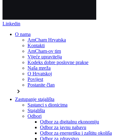
Linkedin
O nama
AmCham Hrvatska
Kontakti
AmCham-ov tim
Vijeće upravitelja
Kodeks dobre poslovne prakse
Naša mreža
O Hrvatskoj
Povijest
Postanite član
chevron_right
Zastupanje stajališta
Sastanci s dionicima
Stajališta
Odbori
Odbor za digitalnu ekonomiju
Odbor za javnu nabavu
Odbor za energetiku i zaštitu okoliša
Odbor za zdravstvo