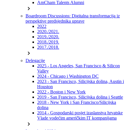
AmCham Talents Alumni
chevron_right
Boardroom Discussions: Digitalna transformacija iz
perspektive predsjednika uprave
2022
2020./2021.
2019./2020.
2018./2019.
2017./2018.
chevron_right
Delegacije
2025 - Los Angeles, San Francisco & Silicon
Valley
2024 - Chicago i Washington DC
2023 - San Francisco, Silicijska dolina, Austin i
Houston
2022 - Boston i New York
2019 - San Francisco, Silicijska dolina i Seattle
2018 - New York i San Francisco/Silicijska
dolina
2014 - Gospodarski posjet izaslanstva hrvatske
Vlade vodećim američkim IT kompanijama
chevron_right