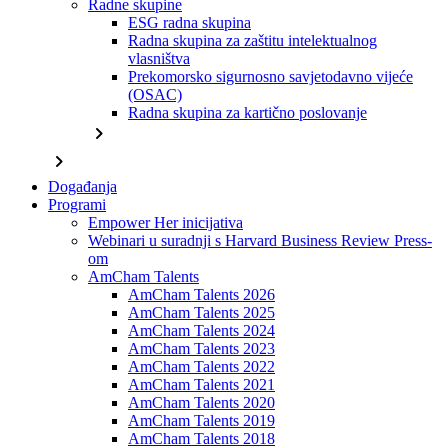
Radne skupine
ESG radna skupina
Radna skupina za zaštitu intelektualnog
vlasništva
Prekomorsko sigurnosno savjetodavno vijeće
(OSAC)
Radna skupina za kartično poslovanje
chevron_right
chevron_right
Događanja
Programi
Empower Her inicijativa
Webinari u suradnji s Harvard Business Review Press-
om
AmCham Talents
AmCham Talents 2026
AmCham Talents 2025
AmCham Talents 2024
AmCham Talents 2023
AmCham Talents 2022
AmCham Talents 2021
AmCham Talents 2020
AmCham Talents 2019
AmCham Talents 2018