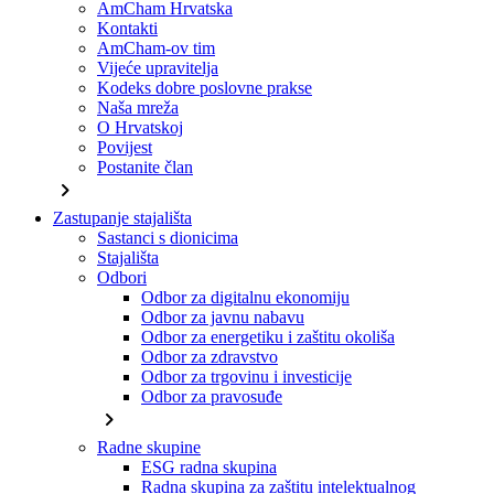
AmCham Hrvatska
Kontakti
AmCham-ov tim
Vijeće upravitelja
Kodeks dobre poslovne prakse
Naša mreža
O Hrvatskoj
Povijest
Postanite član
chevron_right
Zastupanje stajališta
Sastanci s dionicima
Stajališta
Odbori
Odbor za digitalnu ekonomiju
Odbor za javnu nabavu
Odbor za energetiku i zaštitu okoliša
Odbor za zdravstvo
Odbor za trgovinu i investicije
Odbor za pravosuđe
chevron_right
Radne skupine
ESG radna skupina
Radna skupina za zaštitu intelektualnog