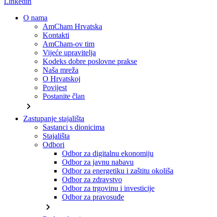
Linkedin
O nama
AmCham Hrvatska
Kontakti
AmCham-ov tim
Vijeće upravitelja
Kodeks dobre poslovne prakse
Naša mreža
O Hrvatskoj
Povijest
Postanite član
chevron_right
Zastupanje stajališta
Sastanci s dionicima
Stajališta
Odbori
Odbor za digitalnu ekonomiju
Odbor za javnu nabavu
Odbor za energetiku i zaštitu okoliša
Odbor za zdravstvo
Odbor za trgovinu i investicije
Odbor za pravosuđe
chevron_right