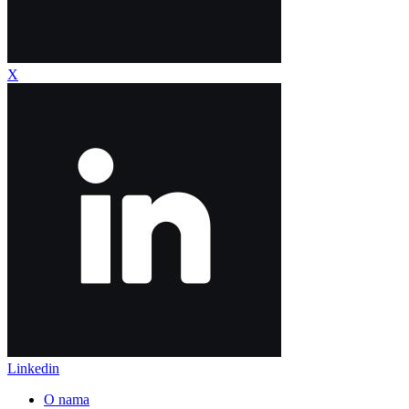
X
Linkedin
O nama