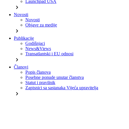
Launchpad USA
chevron_right
Novosti
Novosti
Objave za medije
chevron_right
Publikacije
Godišnjaci
News&Views
Transatlantski i EU odnosi
chevron_right
Članovi
Popis članova
Posebne ponude unutar članstva
Statut i pravilnik
Zapisnici sa sastanaka Vijeća upravitelja
chevron_right