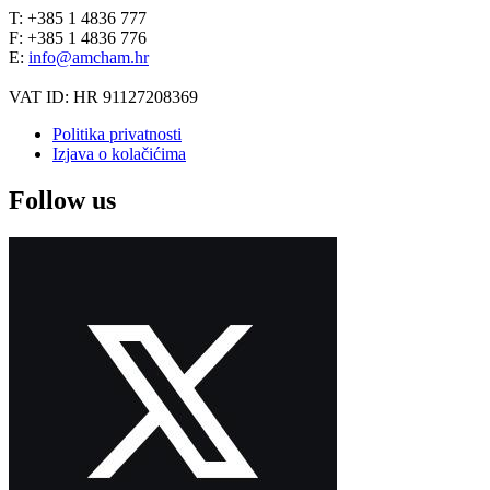
T: +385 1 4836 777
F: +385 1 4836 776
E:
info@amcham.hr
VAT ID: HR 91127208369
Politika privatnosti
Izjava o kolačićima
Follow us