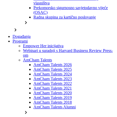
vlasništva
Prekomorsko sigurnosno savjetodavno vijeće
(OSAC)
Radna skupina za kartično poslovanje
chevron_right
chevron_right
Događanja
Programi
Empower Her inicijativa
Webinari u suradnji s Harvard Business Review Press-
om
AmCham Talents
AmCham Talents 2026
AmCham Talents 2025
AmCham Talents 2024
AmCham Talents 2023
AmCham Talents 2022
AmCham Talents 2021
AmCham Talents 2020
AmCham Talents 2019
AmCham Talents 2018
AmCham Talents Alumni
chevron_right