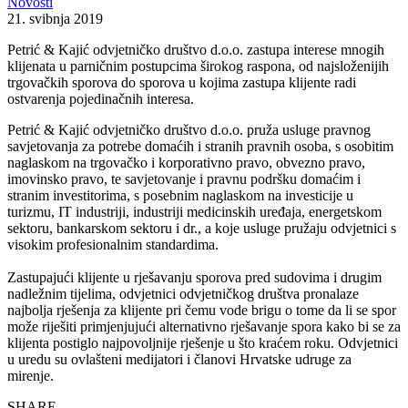
Novosti
21. svibnja 2019
Petrić & Kajić odvjetničko društvo d.o.o. zastupa interese mnogih
klijenata u parničnim postupcima širokog raspona, od najsloženijih
trgovačkih sporova do sporova u kojima zastupa klijente radi
ostvarenja pojedinačnih interesa.
Petrić & Kajić odvjetničko društvo d.o.o. pruža usluge pravnog
savjetovanja za potrebe domaćih i stranih pravnih osoba, s osobitim
naglaskom na trgovačko i korporativno pravo, obvezno pravo,
imovinsko pravo, te savjetovanje i pravnu podršku domaćim i
stranim investitorima, s posebnim naglaskom na investicije u
turizmu, IT industriji, industriji medicinskih uređaja, energetskom
sektoru, bankarskom sektoru i dr., a koje usluge pružaju odvjetnici s
visokim profesionalnim standardima.
Zastupajući klijente u rješavanju sporova pred sudovima i drugim
nadležnim tijelima, odvjetnici odvjetničkog društva pronalaze
najbolja rješenja za klijente pri čemu vode brigu o tome da li se spor
može riješiti primjenjujući alternativno rješavanje spora kako bi se za
klijenta postiglo najpovoljnije rješenje u što kraćem roku. Odvjetnici
u uredu su ovlašteni medijatori i članovi Hrvatske udruge za
mirenje.
SHARE