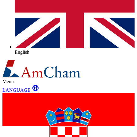
English
Menu
language
LANGUAGE