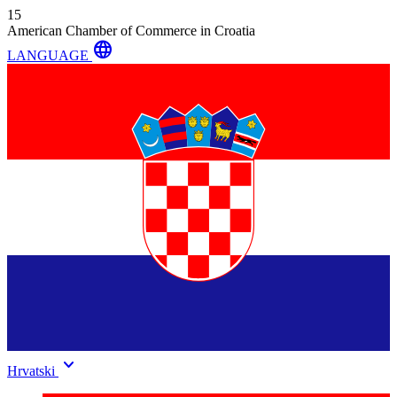
15
American Chamber of Commerce in Croatia
language
LANGUAGE
keyboard_arrow_down
Hrvatski