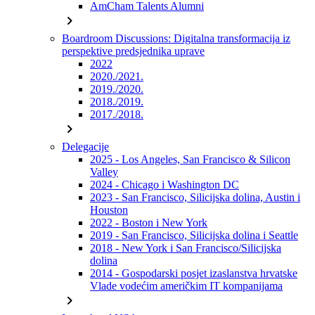
AmCham Talents Alumni
chevron_right
Boardroom Discussions: Digitalna transformacija iz
perspektive predsjednika uprave
2022
2020./2021.
2019./2020.
2018./2019.
2017./2018.
chevron_right
Delegacije
2025 - Los Angeles, San Francisco & Silicon
Valley
2024 - Chicago i Washington DC
2023 - San Francisco, Silicijska dolina, Austin i
Houston
2022 - Boston i New York
2019 - San Francisco, Silicijska dolina i Seattle
2018 - New York i San Francisco/Silicijska
dolina
2014 - Gospodarski posjet izaslanstva hrvatske
Vlade vodećim američkim IT kompanijama
chevron_right