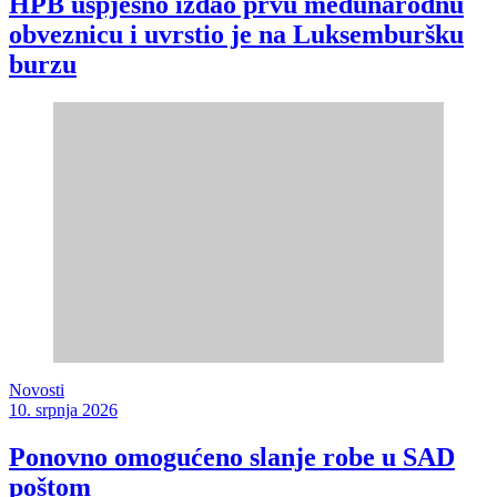
HPB uspješno izdao prvu međunarodnu
obveznicu i uvrstio je na Luksemburšku
burzu
Novosti
10. srpnja 2026
Ponovno omogućeno slanje robe u SAD
poštom