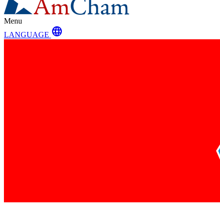
Menu
language
LANGUAGE