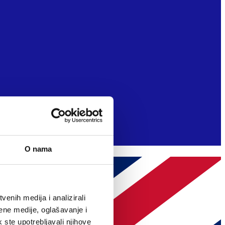
O nama
enih medija i analizirali
ene medije, oglašavanje i
k ste upotrebljavali njihove