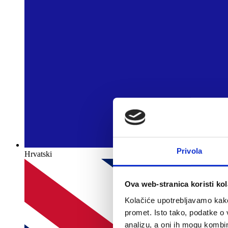
Privola
Hrvatski
Ova web-stranica koristi kol
Kolačiće upotrebljavamo kako 
promet. Isto tako, podatke o 
analizu, a oni ih mogu kombini