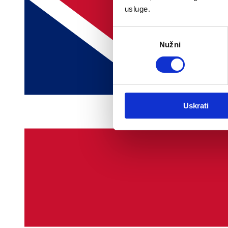
usluge.
Odabir
Nužni
pristanka
Uskrati