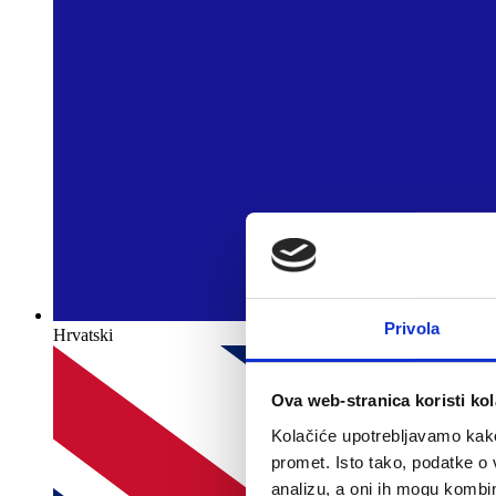
Privola
Hrvatski
Ova web-stranica koristi kol
Kolačiće upotrebljavamo kako 
promet. Isto tako, podatke o 
analizu, a oni ih mogu kombini