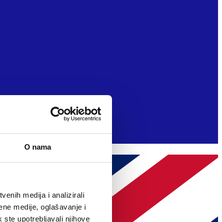
O nama
enih medija i analizirali
ene medije, oglašavanje i
k ste upotrebljavali njihove