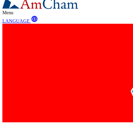
Menu
language
LANGUAGE