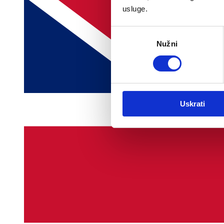
usluge.
Odabir
Nužni
pristanka
Uskrati