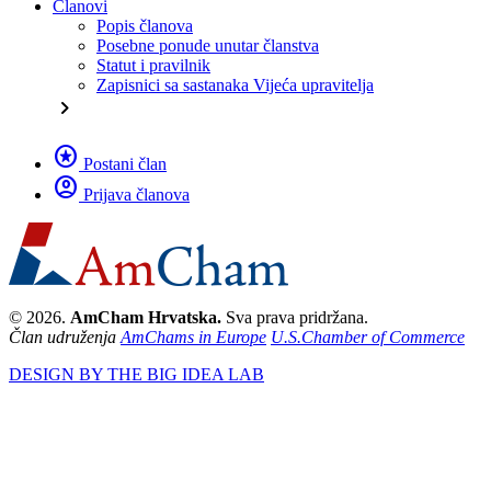
Članovi
Popis članova
Posebne ponude unutar članstva
Statut i pravilnik
Zapisnici sa sastanaka Vijeća upravitelja
chevron_right
stars
Postani član
account_circle
Prijava članova
© 2026.
AmCham Hrvatska.
Sva prava pridržana.
Član udruženja
AmChams in Europe
U.S.Chamber of Commerce
DESIGN BY THE BIG IDEA LAB