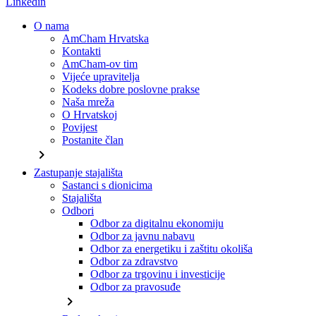
Linkedin
O nama
AmCham Hrvatska
Kontakti
AmCham-ov tim
Vijeće upravitelja
Kodeks dobre poslovne prakse
Naša mreža
O Hrvatskoj
Povijest
Postanite član
chevron_right
Zastupanje stajališta
Sastanci s dionicima
Stajališta
Odbori
Odbor za digitalnu ekonomiju
Odbor za javnu nabavu
Odbor za energetiku i zaštitu okoliša
Odbor za zdravstvo
Odbor za trgovinu i investicije
Odbor za pravosuđe
chevron_right