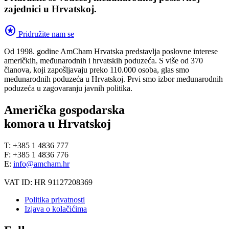
zajednici u Hrvatskoj.
stars
Pridružite nam se
Od 1998. godine AmCham Hrvatska predstavlja poslovne interese
američkih, međunarodnih i hrvatskih poduzeća. S više od 370
članova, koji zapošljavaju preko 110.000 osoba, glas smo
međunarodnih poduzeća u Hrvatskoj. Prvi smo izbor međunarodnih
poduzeća u zagovaranju javnih politika.
Američka gospodarska
komora u Hrvatskoj
T: +385 1 4836 777
F: +385 1 4836 776
E:
info@amcham.hr
VAT ID: HR 91127208369
Politika privatnosti
Izjava o kolačićima