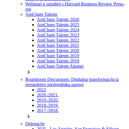
Webinari u suradnji s Harvard Business Review Press-
om
AmCham Talents
AmCham Talents 2026
AmCham Talents 2025
AmCham Talents 2024
AmCham Talents 2023
AmCham Talents 2022
AmCham Talents 2021
AmCham Talents 2020
AmCham Talents 2019
AmCham Talents 2018
AmCham Talents Alumni
chevron_right
Boardroom Discussions: Digitalna transformacija iz
perspektive predsjednika uprave
2022
2020./2021.
2019./2020.
2018./2019.
2017./2018.
chevron_right
Delegacije
2025 - Los Angeles, San Francisco & Silicon