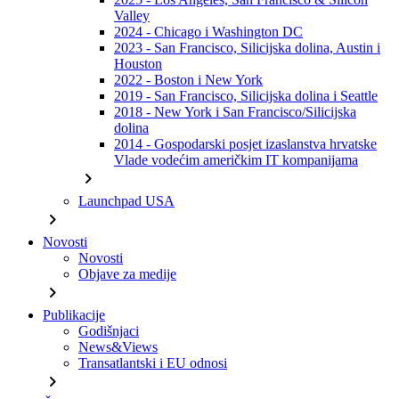
Valley
2024 - Chicago i Washington DC
2023 - San Francisco, Silicijska dolina, Austin i
Houston
2022 - Boston i New York
2019 - San Francisco, Silicijska dolina i Seattle
2018 - New York i San Francisco/Silicijska
dolina
2014 - Gospodarski posjet izaslanstva hrvatske
Vlade vodećim američkim IT kompanijama
chevron_right
Launchpad USA
chevron_right
Novosti
Novosti
Objave za medije
chevron_right
Publikacije
Godišnjaci
News&Views
Transatlantski i EU odnosi
chevron_right