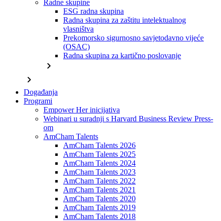
Radne skupine
ESG radna skupina
Radna skupina za zaštitu intelektualnog
vlasništva
Prekomorsko sigurnosno savjetodavno vijeće
(OSAC)
Radna skupina za kartično poslovanje
chevron_right
chevron_right
Događanja
Programi
Empower Her inicijativa
Webinari u suradnji s Harvard Business Review Press-
om
AmCham Talents
AmCham Talents 2026
AmCham Talents 2025
AmCham Talents 2024
AmCham Talents 2023
AmCham Talents 2022
AmCham Talents 2021
AmCham Talents 2020
AmCham Talents 2019
AmCham Talents 2018