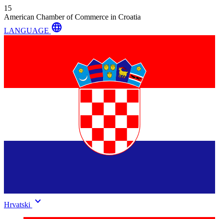
15
American Chamber of Commerce in Croatia
language
LANGUAGE
keyboard_arrow_down
Hrvatski