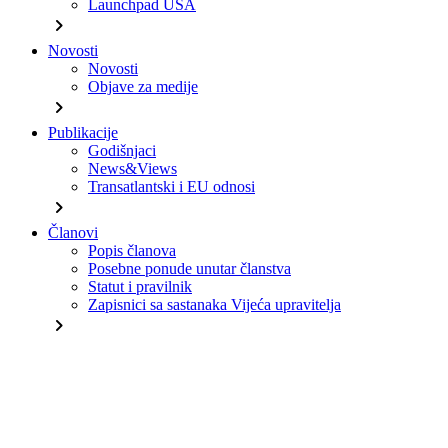
Launchpad USA
chevron_right
Novosti
Novosti
Objave za medije
chevron_right
Publikacije
Godišnjaci
News&Views
Transatlantski i EU odnosi
chevron_right
Članovi
Popis članova
Posebne ponude unutar članstva
Statut i pravilnik
Zapisnici sa sastanaka Vijeća upravitelja
chevron_right