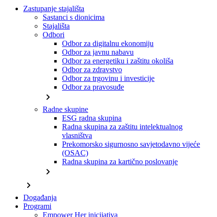
Zastupanje stajališta
Sastanci s dionicima
Stajališta
Odbori
Odbor za digitalnu ekonomiju
Odbor za javnu nabavu
Odbor za energetiku i zaštitu okoliša
Odbor za zdravstvo
Odbor za trgovinu i investicije
Odbor za pravosuđe
chevron_right
Radne skupine
ESG radna skupina
Radna skupina za zaštitu intelektualnog
vlasništva
Prekomorsko sigurnosno savjetodavno vijeće
(OSAC)
Radna skupina za kartično poslovanje
chevron_right
chevron_right
Događanja
Programi
Empower Her inicijativa