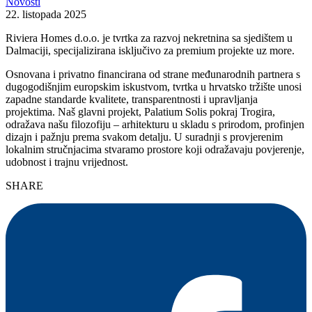
Novosti
22. listopada 2025
Riviera Homes d.o.o. je tvrtka za razvoj nekretnina sa sjedištem u
Dalmaciji, specijalizirana isključivo za premium projekte uz more.
Osnovana i privatno financirana od strane međunarodnih partnera s
dugogodišnjim europskim iskustvom, tvrtka u hrvatsko tržište unosi
zapadne standarde kvalitete, transparentnosti i upravljanja
projektima. Naš glavni projekt, Palatium Solis pokraj Trogira,
odražava našu filozofiju – arhitekturu u skladu s prirodom, profinjen
dizajn i pažnju prema svakom detalju. U suradnji s provjerenim
lokalnim stručnjacima stvaramo prostore koji odražavaju povjerenje,
udobnost i trajnu vrijednost.
SHARE