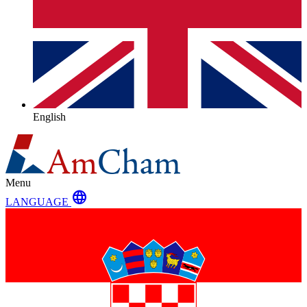
English
Menu
language
LANGUAGE