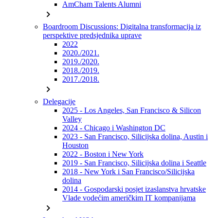
AmCham Talents Alumni
chevron_right
Boardroom Discussions: Digitalna transformacija iz
perspektive predsjednika uprave
2022
2020./2021.
2019./2020.
2018./2019.
2017./2018.
chevron_right
Delegacije
2025 - Los Angeles, San Francisco & Silicon
Valley
2024 - Chicago i Washington DC
2023 - San Francisco, Silicijska dolina, Austin i
Houston
2022 - Boston i New York
2019 - San Francisco, Silicijska dolina i Seattle
2018 - New York i San Francisco/Silicijska
dolina
2014 - Gospodarski posjet izaslanstva hrvatske
Vlade vodećim američkim IT kompanijama
chevron_right