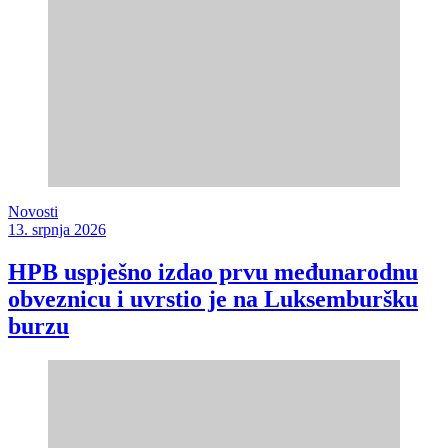
Novosti
13. srpnja 2026
HPB uspješno izdao prvu međunarodnu
obveznicu i uvrstio je na Luksemburšku
burzu