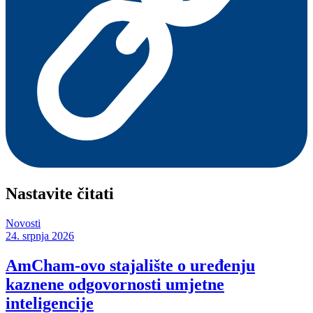
Nastavite čitati
Novosti
24. srpnja 2026
AmCham-ovo stajalište o uređenju
kaznene odgovornosti umjetne
inteligencije