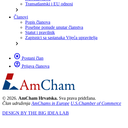
Transatlantski i EU odnosi
chevron_right
Članovi
Popis članova
Posebne ponude unutar članstva
Statut i pravilnik
Zapisnici sa sastanaka Vijeća upravitelja
chevron_right
stars
Postani član
account_circle
Prijava članova
© 2026.
AmCham Hrvatska.
Sva prava pridržana.
Član udruženja
AmChams in Europe
U.S.Chamber of Commerce
DESIGN BY THE BIG IDEA LAB