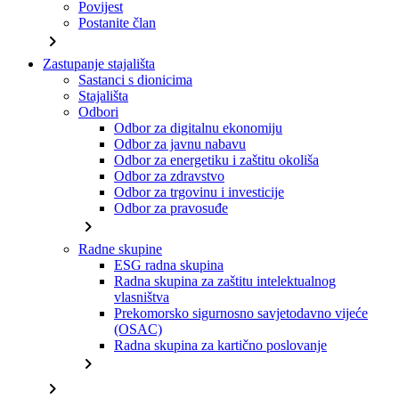
Povijest
Postanite član
chevron_right
Zastupanje stajališta
Sastanci s dionicima
Stajališta
Odbori
Odbor za digitalnu ekonomiju
Odbor za javnu nabavu
Odbor za energetiku i zaštitu okoliša
Odbor za zdravstvo
Odbor za trgovinu i investicije
Odbor za pravosuđe
chevron_right
Radne skupine
ESG radna skupina
Radna skupina za zaštitu intelektualnog
vlasništva
Prekomorsko sigurnosno savjetodavno vijeće
(OSAC)
Radna skupina za kartično poslovanje
chevron_right
chevron_right