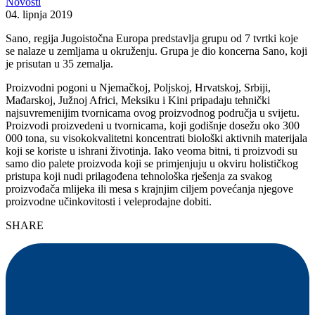
Novosti
04. lipnja 2019
Sano, regija Jugoistočna Europa predstavlja grupu od 7 tvrtki koje
se nalaze u zemljama u okruženju. Grupa je dio koncerna Sano, koji
je prisutan u 35 zemalja.
Proizvodni pogoni u Njemačkoj, Poljskoj, Hrvatskoj, Srbiji,
Mađarskoj, Južnoj Africi, Meksiku i Kini pripadaju tehnički
najsuvremenijim tvornicama ovog proizvodnog područja u svijetu.
Proizvodi proizvedeni u tvornicama, koji godišnje dosežu oko 300
000 tona, su visokokvalitetni koncentrati biološki aktivnih materijala
koji se koriste u ishrani životinja. Iako veoma bitni, ti proizvodi su
samo dio palete proizvoda koji se primjenjuju u okviru holističkog
pristupa koji nudi prilagođena tehnološka rješenja za svakog
proizvođača mlijeka ili mesa s krajnjim ciljem povećanja njegove
proizvodne učinkovitosti i veleprodajne dobiti.
SHARE