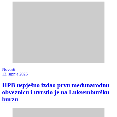
Novosti
13. srpnja 2026
HPB uspješno izdao prvu međunarodnu
obveznicu i uvrstio je na Luksemburšku
burzu