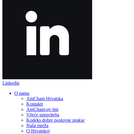
Linkedin
O nama
AmCham Hrvatska
Kontakti
AmCham-ov tim
Vijeće upravitelja
Kodeks dobre poslovne prakse
Naša mreža
O Hrvatskoj