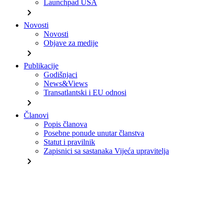
Launchpad USA
chevron_right
Novosti
Novosti
Objave za medije
chevron_right
Publikacije
Godišnjaci
News&Views
Transatlantski i EU odnosi
chevron_right
Članovi
Popis članova
Posebne ponude unutar članstva
Statut i pravilnik
Zapisnici sa sastanaka Vijeća upravitelja
chevron_right