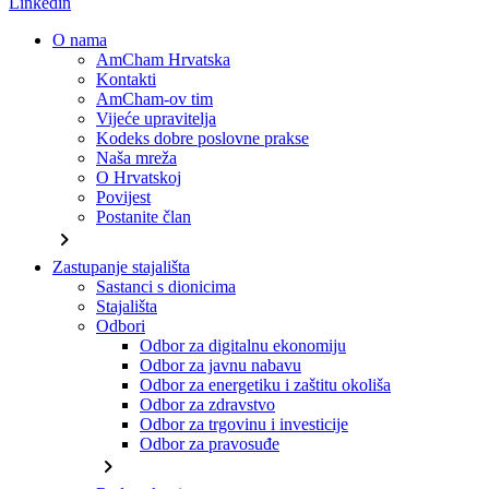
Linkedin
O nama
AmCham Hrvatska
Kontakti
AmCham-ov tim
Vijeće upravitelja
Kodeks dobre poslovne prakse
Naša mreža
O Hrvatskoj
Povijest
Postanite član
chevron_right
Zastupanje stajališta
Sastanci s dionicima
Stajališta
Odbori
Odbor za digitalnu ekonomiju
Odbor za javnu nabavu
Odbor za energetiku i zaštitu okoliša
Odbor za zdravstvo
Odbor za trgovinu i investicije
Odbor za pravosuđe
chevron_right