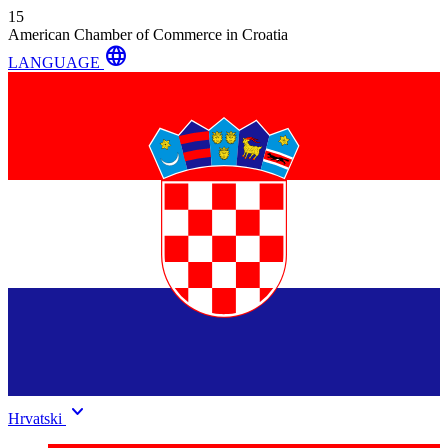
15
American Chamber of Commerce in Croatia
language
LANGUAGE
keyboard_arrow_down
Hrvatski