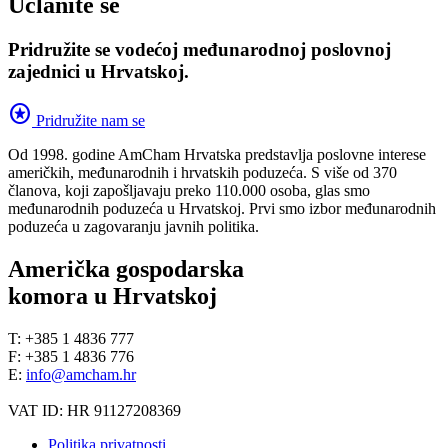
Učlanite se
Pridružite se vodećoj međunarodnoj poslovnoj
zajednici u Hrvatskoj.
stars
Pridružite nam se
Od 1998. godine AmCham Hrvatska predstavlja poslovne interese
američkih, međunarodnih i hrvatskih poduzeća. S više od 370
članova, koji zapošljavaju preko 110.000 osoba, glas smo
međunarodnih poduzeća u Hrvatskoj. Prvi smo izbor međunarodnih
poduzeća u zagovaranju javnih politika.
Američka gospodarska
komora u Hrvatskoj
T: +385 1 4836 777
F: +385 1 4836 776
E:
info@amcham.hr
VAT ID: HR 91127208369
Politika privatnosti