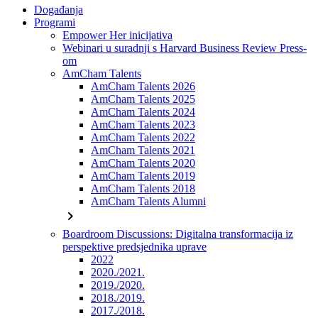
Događanja
Programi
Empower Her inicijativa
Webinari u suradnji s Harvard Business Review Press-
om
AmCham Talents
AmCham Talents 2026
AmCham Talents 2025
AmCham Talents 2024
AmCham Talents 2023
AmCham Talents 2022
AmCham Talents 2021
AmCham Talents 2020
AmCham Talents 2019
AmCham Talents 2018
AmCham Talents Alumni
chevron_right
Boardroom Discussions: Digitalna transformacija iz
perspektive predsjednika uprave
2022
2020./2021.
2019./2020.
2018./2019.
2017./2018.