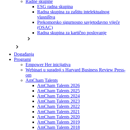
Radne skupine
ESG radna skupina
Radna skupina za zaštitu intelektualnog
vlasništva
Prekomorsko sigurnosno savjetodavno vijeće
(OSAC)
Radna skupina za kartično poslovanje
chevron_right
chevron_right
Događanja
Programi
Empower Her inicijativa
Webinari u suradnji s Harvard Business Review Press-
om
AmCham Talents
AmCham Talents 2026
AmCham Talents 2025
AmCham Talents 2024
AmCham Talents 2023
AmCham Talents 2022
AmCham Talents 2021
AmCham Talents 2020
AmCham Talents 2019
AmCham Talents 2018