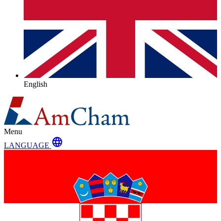
English
Menu
language
LANGUAGE