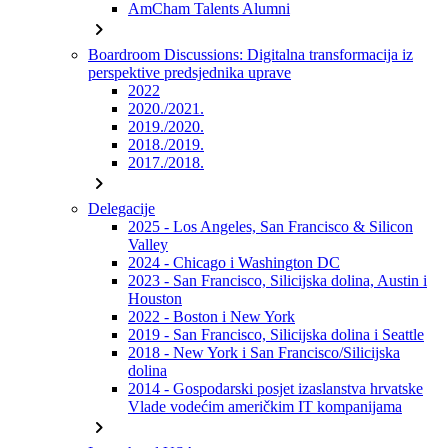
AmCham Talents Alumni
chevron_right
Boardroom Discussions: Digitalna transformacija iz
perspektive predsjednika uprave
2022
2020./2021.
2019./2020.
2018./2019.
2017./2018.
chevron_right
Delegacije
2025 - Los Angeles, San Francisco & Silicon
Valley
2024 - Chicago i Washington DC
2023 - San Francisco, Silicijska dolina, Austin i
Houston
2022 - Boston i New York
2019 - San Francisco, Silicijska dolina i Seattle
2018 - New York i San Francisco/Silicijska
dolina
2014 - Gospodarski posjet izaslanstva hrvatske
Vlade vodećim američkim IT kompanijama
chevron_right