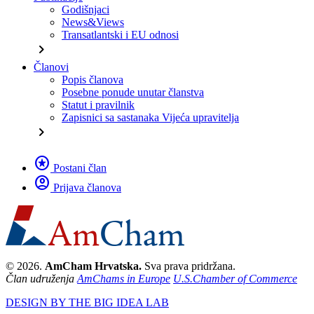
Godišnjaci
News&Views
Transatlantski i EU odnosi
chevron_right
Članovi
Popis članova
Posebne ponude unutar članstva
Statut i pravilnik
Zapisnici sa sastanaka Vijeća upravitelja
chevron_right
stars
Postani član
account_circle
Prijava članova
© 2026.
AmCham Hrvatska.
Sva prava pridržana.
Član udruženja
AmChams in Europe
U.S.Chamber of Commerce
DESIGN BY THE BIG IDEA LAB