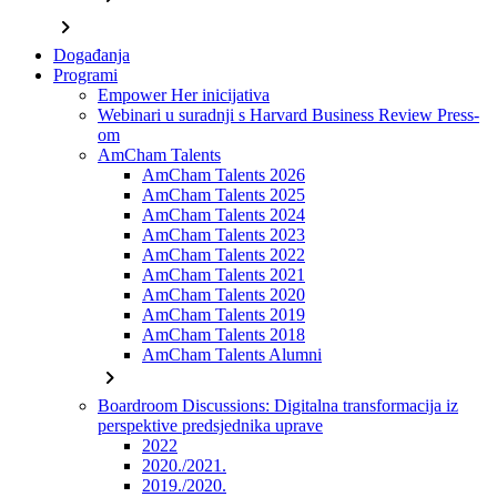
chevron_right
Događanja
Programi
Empower Her inicijativa
Webinari u suradnji s Harvard Business Review Press-
om
AmCham Talents
AmCham Talents 2026
AmCham Talents 2025
AmCham Talents 2024
AmCham Talents 2023
AmCham Talents 2022
AmCham Talents 2021
AmCham Talents 2020
AmCham Talents 2019
AmCham Talents 2018
AmCham Talents Alumni
chevron_right
Boardroom Discussions: Digitalna transformacija iz
perspektive predsjednika uprave
2022
2020./2021.
2019./2020.