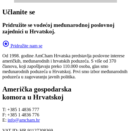
Učlanite se
Pridružite se vodećoj međunarodnoj poslovnoj
zajednici u Hrvatskoj.
stars
Pridružite nam se
Od 1998. godine AmCham Hrvatska predstavlja poslovne interese
američkih, međunarodnih i hrvatskih poduzeća. S više od 370
članova, koji zapošljavaju preko 110.000 osoba, glas smo
međunarodnih poduzeća u Hrvatskoj. Prvi smo izbor međunarodnih
poduzeća u zagovaranju javnih politika.
Američka gospodarska
komora u Hrvatskoj
T: +385 1 4836 777
F: +385 1 4836 776
E:
info@amcham.hr
VAT ID: HR 91127208369