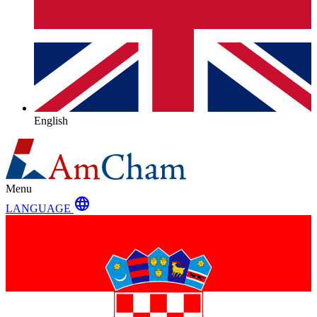
English
Menu
language
LANGUAGE