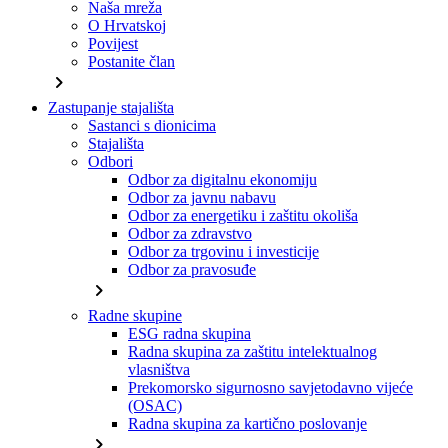
Naša mreža
O Hrvatskoj
Povijest
Postanite član
chevron_right
Zastupanje stajališta
Sastanci s dionicima
Stajališta
Odbori
Odbor za digitalnu ekonomiju
Odbor za javnu nabavu
Odbor za energetiku i zaštitu okoliša
Odbor za zdravstvo
Odbor za trgovinu i investicije
Odbor za pravosuđe
chevron_right
Radne skupine
ESG radna skupina
Radna skupina za zaštitu intelektualnog
vlasništva
Prekomorsko sigurnosno savjetodavno vijeće
(OSAC)
Radna skupina za kartično poslovanje
chevron_right