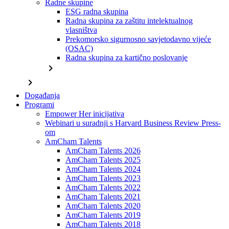
Radne skupine
ESG radna skupina
Radna skupina za zaštitu intelektualnog
vlasništva
Prekomorsko sigurnosno savjetodavno vijeće
(OSAC)
Radna skupina za kartično poslovanje
chevron_right
chevron_right
Događanja
Programi
Empower Her inicijativa
Webinari u suradnji s Harvard Business Review Press-
om
AmCham Talents
AmCham Talents 2026
AmCham Talents 2025
AmCham Talents 2024
AmCham Talents 2023
AmCham Talents 2022
AmCham Talents 2021
AmCham Talents 2020
AmCham Talents 2019
AmCham Talents 2018