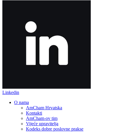
Linkedin
O nama
AmCham Hrvatska
Kontakti
AmCham-ov tim
Vijeće upravitelja
Kodeks dobre poslovne prakse