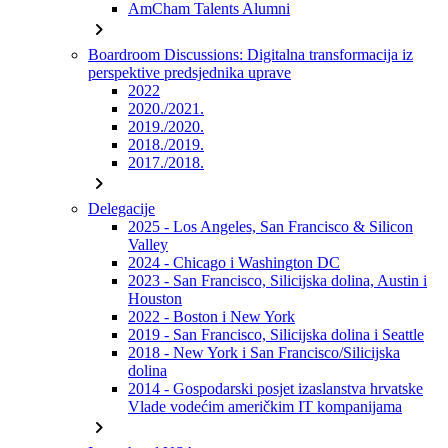
AmCham Talents Alumni
chevron_right
Boardroom Discussions: Digitalna transformacija iz
perspektive predsjednika uprave
2022
2020./2021.
2019./2020.
2018./2019.
2017./2018.
chevron_right
Delegacije
2025 - Los Angeles, San Francisco & Silicon
Valley
2024 - Chicago i Washington DC
2023 - San Francisco, Silicijska dolina, Austin i
Houston
2022 - Boston i New York
2019 - San Francisco, Silicijska dolina i Seattle
2018 - New York i San Francisco/Silicijska
dolina
2014 - Gospodarski posjet izaslanstva hrvatske
Vlade vodećim američkim IT kompanijama
chevron_right