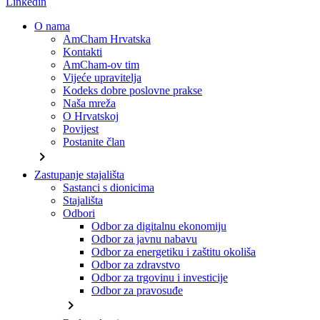
Linkedin
O nama
AmCham Hrvatska
Kontakti
AmCham-ov tim
Vijeće upravitelja
Kodeks dobre poslovne prakse
Naša mreža
O Hrvatskoj
Povijest
Postanite član
chevron_right
Zastupanje stajališta
Sastanci s dionicima
Stajališta
Odbori
Odbor za digitalnu ekonomiju
Odbor za javnu nabavu
Odbor za energetiku i zaštitu okoliša
Odbor za zdravstvo
Odbor za trgovinu i investicije
Odbor za pravosuđe
chevron_right