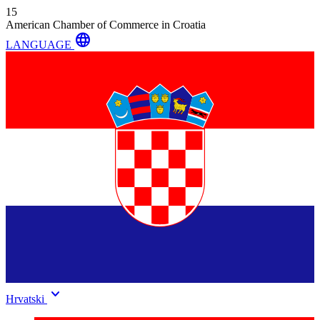
15
American Chamber of Commerce in Croatia
language
LANGUAGE
keyboard_arrow_down
Hrvatski