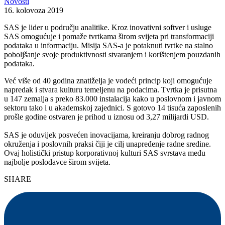
Novosti
16. kolovoza 2019
SAS je lider u području analitike. Kroz inovativni softver i usluge
SAS omogućuje i pomaže tvrtkama širom svijeta pri transformaciji
podataka u informaciju. Misija SAS-a je potaknuti tvrtke na stalno
poboljšanje svoje produktivnosti stvaranjem i korištenjem pouzdanih
podataka.
Već više od 40 godina znatiželja je vodeći princip koji omogućuje
napredak i stvara kulturu temeljenu na podacima. Tvrtka je prisutna
u 147 zemalja s preko 83.000 instalacija kako u poslovnom i javnom
sektoru tako i u akademskoj zajednici. S gotovo 14 tisuća zaposlenih
prošle godine ostvaren je prihod u iznosu od 3,27 milijardi USD.
SAS je oduvijek posvećen inovacijama, kreiranju dobrog radnog
okruženja i poslovnih praksi čiji je cilj unapređenje radne sredine.
Ovaj holistički pristup korporativnoj kulturi SAS svrstava među
najbolje poslodavce širom svijeta.
SHARE