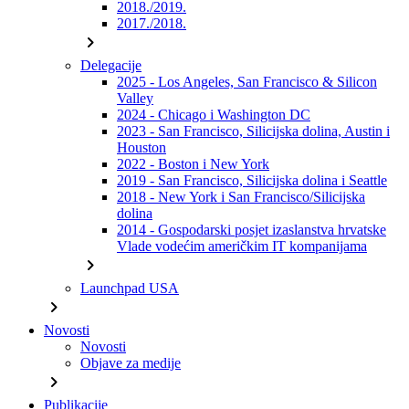
2018./2019.
2017./2018.
chevron_right
Delegacije
2025 - Los Angeles, San Francisco & Silicon
Valley
2024 - Chicago i Washington DC
2023 - San Francisco, Silicijska dolina, Austin i
Houston
2022 - Boston i New York
2019 - San Francisco, Silicijska dolina i Seattle
2018 - New York i San Francisco/Silicijska
dolina
2014 - Gospodarski posjet izaslanstva hrvatske
Vlade vodećim američkim IT kompanijama
chevron_right
Launchpad USA
chevron_right
Novosti
Novosti
Objave za medije
chevron_right
Publikacije