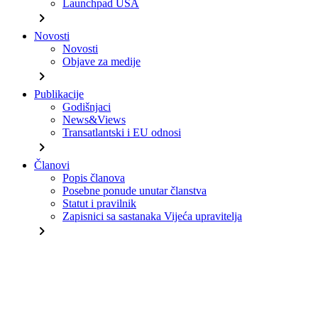
Launchpad USA
chevron_right
Novosti
Novosti
Objave za medije
chevron_right
Publikacije
Godišnjaci
News&Views
Transatlantski i EU odnosi
chevron_right
Članovi
Popis članova
Posebne ponude unutar članstva
Statut i pravilnik
Zapisnici sa sastanaka Vijeća upravitelja
chevron_right