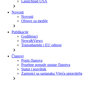
Launchpad USA
chevron_right
Novosti
Novosti
Objave za medije
chevron_right
Publikacije
Godišnjaci
News&Views
Transatlantski i EU odnosi
chevron_right
Članovi
Popis članova
Posebne ponude unutar članstva
Statut i pravilnik
Zapisnici sa sastanaka Vijeća upravitelja
chevron_right