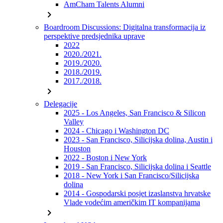
AmCham Talents Alumni
chevron_right
Boardroom Discussions: Digitalna transformacija iz
perspektive predsjednika uprave
2022
2020./2021.
2019./2020.
2018./2019.
2017./2018.
chevron_right
Delegacije
2025 - Los Angeles, San Francisco & Silicon
Valley
2024 - Chicago i Washington DC
2023 - San Francisco, Silicijska dolina, Austin i
Houston
2022 - Boston i New York
2019 - San Francisco, Silicijska dolina i Seattle
2018 - New York i San Francisco/Silicijska
dolina
2014 - Gospodarski posjet izaslanstva hrvatske
Vlade vodećim američkim IT kompanijama
chevron_right