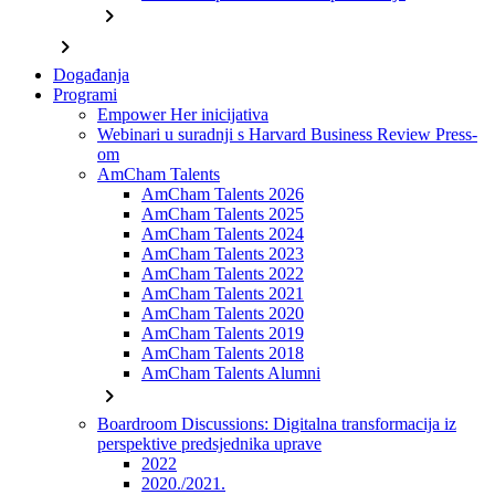
chevron_right
chevron_right
Događanja
Programi
Empower Her inicijativa
Webinari u suradnji s Harvard Business Review Press-
om
AmCham Talents
AmCham Talents 2026
AmCham Talents 2025
AmCham Talents 2024
AmCham Talents 2023
AmCham Talents 2022
AmCham Talents 2021
AmCham Talents 2020
AmCham Talents 2019
AmCham Talents 2018
AmCham Talents Alumni
chevron_right
Boardroom Discussions: Digitalna transformacija iz
perspektive predsjednika uprave
2022
2020./2021.