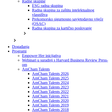
Radne skupine
ESG radna skupina
Radna skupina za zaštitu intelektualnog
vlasništva
Prekomorsko sigurnosno savjetodavno vijeće
(OSAC)
Radna skupina za kartično poslovanje
chevron_right
chevron_right
Događanja
Programi
Empower Her inicijativa
Webinari u suradnji s Harvard Business Review Press-
om
AmCham Talents
AmCham Talents 2026
AmCham Talents 2025
AmCham Talents 2024
AmCham Talents 2023
AmCham Talents 2022
AmCham Talents 2021
AmCham Talents 2020
AmCham Talents 2019
AmCham Talents 2018