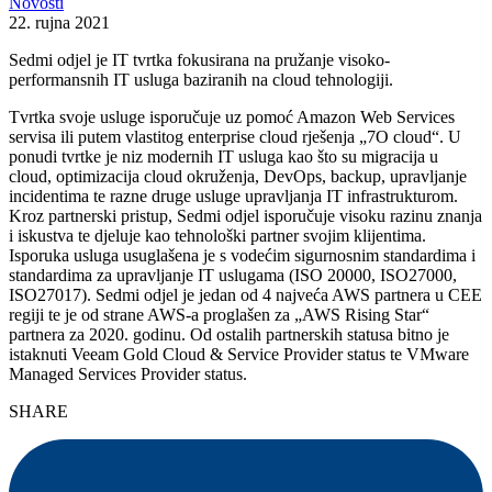
Novosti
22. rujna 2021
Sedmi odjel je IT tvrtka fokusirana na pružanje visoko-
performansnih IT usluga baziranih na cloud tehnologiji.
Tvrtka svoje usluge isporučuje uz pomoć Amazon Web Services
servisa ili putem vlastitog enterprise cloud rješenja „7O cloud“. U
ponudi tvrtke je niz modernih IT usluga kao što su migracija u
cloud, optimizacija cloud okruženja, DevOps, backup, upravljanje
incidentima te razne druge usluge upravljanja IT infrastrukturom.
Kroz partnerski pristup, Sedmi odjel isporučuje visoku razinu znanja
i iskustva te djeluje kao tehnološki partner svojim klijentima.
Isporuka usluga usuglašena je s vodećim sigurnosnim standardima i
standardima za upravljanje IT uslugama (ISO 20000, ISO27000,
ISO27017). Sedmi odjel je jedan od 4 najveća AWS partnera u CEE
regiji te je od strane AWS-a proglašen za „AWS Rising Star“
partnera za 2020. godinu. Od ostalih partnerskih statusa bitno je
istaknuti Veeam Gold Cloud & Service Provider status te VMware
Managed Services Provider status.
SHARE