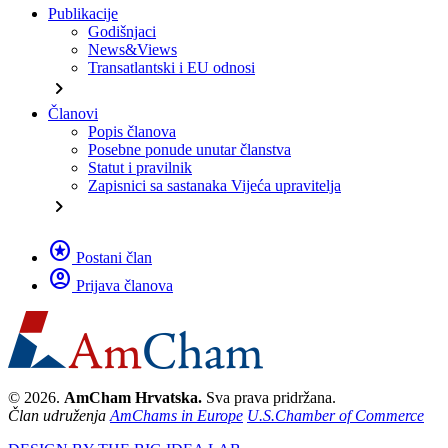
Publikacije
Godišnjaci
News&Views
Transatlantski i EU odnosi
chevron_right
Članovi
Popis članova
Posebne ponude unutar članstva
Statut i pravilnik
Zapisnici sa sastanaka Vijeća upravitelja
chevron_right
stars
Postani član
account_circle
Prijava članova
© 2026.
AmCham Hrvatska.
Sva prava pridržana.
Član udruženja
AmChams in Europe
U.S.Chamber of Commerce