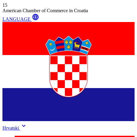
15
American Chamber of Commerce in Croatia
language
LANGUAGE
keyboard_arrow_down
Hrvatski