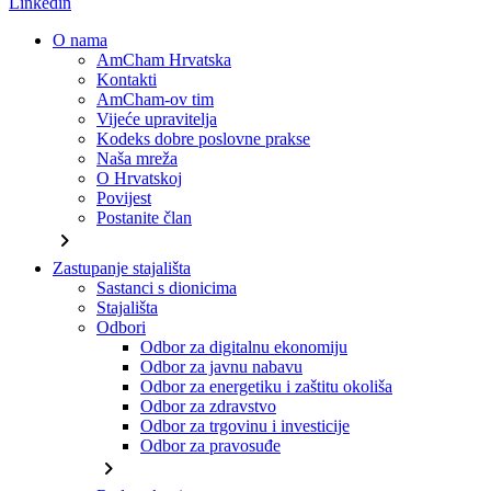
Linkedin
O nama
AmCham Hrvatska
Kontakti
AmCham-ov tim
Vijeće upravitelja
Kodeks dobre poslovne prakse
Naša mreža
O Hrvatskoj
Povijest
Postanite član
chevron_right
Zastupanje stajališta
Sastanci s dionicima
Stajališta
Odbori
Odbor za digitalnu ekonomiju
Odbor za javnu nabavu
Odbor za energetiku i zaštitu okoliša
Odbor za zdravstvo
Odbor za trgovinu i investicije
Odbor za pravosuđe
chevron_right