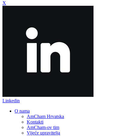
X
Linkedin
O nama
AmCham Hrvatska
Kontakti
AmCham-ov tim
Vijeće upravitelja