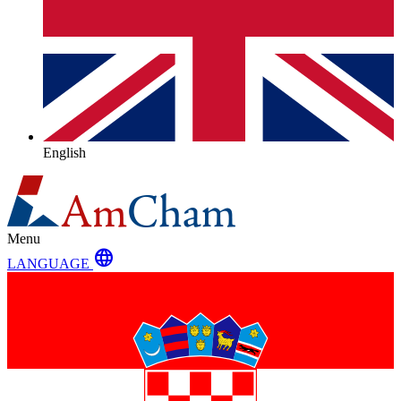
English
Menu
language
LANGUAGE