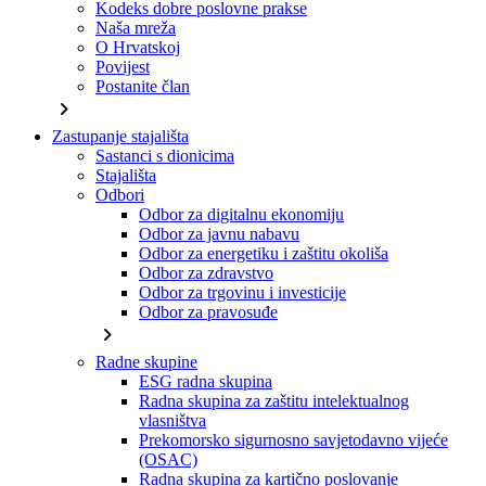
Kodeks dobre poslovne prakse
Naša mreža
O Hrvatskoj
Povijest
Postanite član
chevron_right
Zastupanje stajališta
Sastanci s dionicima
Stajališta
Odbori
Odbor za digitalnu ekonomiju
Odbor za javnu nabavu
Odbor za energetiku i zaštitu okoliša
Odbor za zdravstvo
Odbor za trgovinu i investicije
Odbor za pravosuđe
chevron_right
Radne skupine
ESG radna skupina
Radna skupina za zaštitu intelektualnog
vlasništva
Prekomorsko sigurnosno savjetodavno vijeće
(OSAC)
Radna skupina za kartično poslovanje