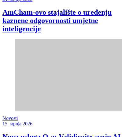
AmCham-ovo stajalište o uređenju
kaznene odgovornosti umjetne
inteligencije
Novosti
15. srpnja 2026
Nova usluga Q-a: Validirajte svoju AI