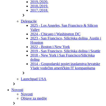
2019./2020.
2018./2019.
2017./2018.
chevron_right
Delegacije
2025 - Los Angeles, San Francisco & Silicon
Valley
2024 - Chicago i Washington DC
2023 - San Francisco, Silicijska dolina, Austin i
Houston
2022 - Boston i New York
2019 - San Francisco, Silicijska dolina i Seattle
2018 - New York i San Francisco/Silicijska
dolina
2014 - Gospodarski posjet izaslanstva hrvatske
Vlade vodećim američkim IT kompanijama
chevron_right
Launchpad USA
chevron_right
Novosti
Novosti
Objave za medije
chevron_right