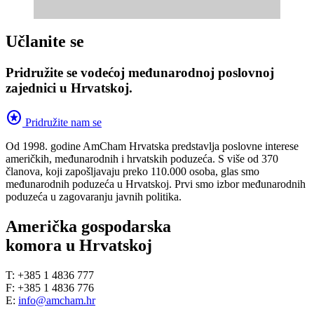
Učlanite se
Pridružite se vodećoj međunarodnoj poslovnoj
zajednici u Hrvatskoj.
stars
Pridružite nam se
Od 1998. godine AmCham Hrvatska predstavlja poslovne interese
američkih, međunarodnih i hrvatskih poduzeća. S više od 370
članova, koji zapošljavaju preko 110.000 osoba, glas smo
međunarodnih poduzeća u Hrvatskoj. Prvi smo izbor međunarodnih
poduzeća u zagovaranju javnih politika.
Američka gospodarska
komora u Hrvatskoj
T: +385 1 4836 777
F: +385 1 4836 776
E:
info@amcham.hr