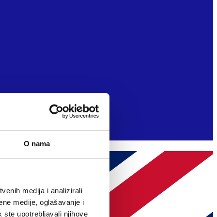
O nama
enih medija i analizirali
ene medije, oglašavanje i
k ste upotrebljavali njihove