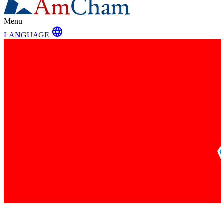
Menu
language
LANGUAGE