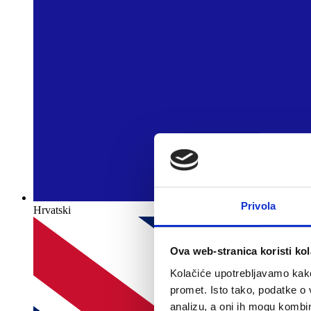
Privola
Hrvatski
Ova web-stranica koristi kol
Kolačiće upotrebljavamo kako 
promet. Isto tako, podatke o 
analizu, a oni ih mogu kombini