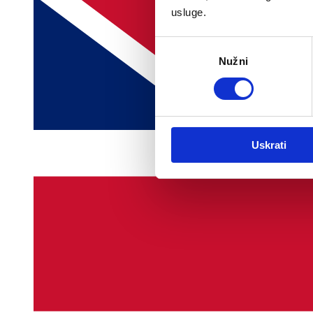
usluge.
Odabir
Nužni
pristanka
Uskrati