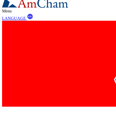
Menu
language
LANGUAGE