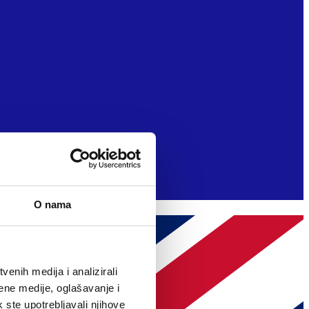
O nama
enih medija i analizirali
ene medije, oglašavanje i
k ste upotrebljavali njihove