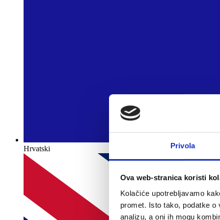
Privola
Hrvatski
Ova web-stranica koristi kol
Kolačiće upotrebljavamo kako 
promet. Isto tako, podatke o 
analizu, a oni ih mogu kombini