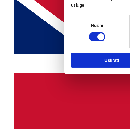
usluge.
Odabir
Nužni
pristanka
Uskrati