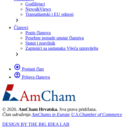
Godišnjaci
News&Views
Transatlantski i EU odnosi
chevron_right
Članovi
Popis članova
Posebne ponude unutar članstva
Statut i pravilnik
Zapisnici sa sastanaka Vijeća upravitelja
chevron_right
stars
Postani član
account_circle
Prijava članova
© 2026.
AmCham Hrvatska.
Sva prava pridržana.
Član udruženja
AmChams in Europe
U.S.Chamber of Commerce
DESIGN BY THE BIG IDEA LAB