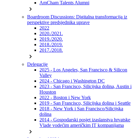
AmCham Talents Alumni
chevron_right
Boardroom Discussions: Digitalna transformacija iz
perspektive predsjednika uprave
2022
2020./2021.
2019./2020.
2018./2019.
2017./2018.
chevron_right
Delegacije
2025 - Los Angeles, San Francisco & Silicon
Valley
2024 - Chicago i Washington DC
2023 - San Francisco, Silicijska dolina, Austin i
Houston
2022 - Boston i New York
2019 - San Francisco, Silicijska dolina i Seattle
2018 - New York i San Francisco/Silicijska
dolina
2014 - Gospodarski posjet izaslanstva hrvatske
Vlade vodećim američkim IT kompanijama
chevron_right