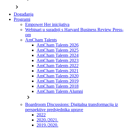
chevron_right
Događanja
Programi
Empower Her inicijativa
Webinari u suradnji s Harvard Business Review Press-
om
AmCham Talents
AmCham Talents 2026
AmCham Talents 2025
AmCham Talents 2024
AmCham Talents 2023
AmCham Talents 2022
AmCham Talents 2021
AmCham Talents 2020
AmCham Talents 2019
AmCham Talents 2018
AmCham Talents Alumni
chevron_right
Boardroom Discussions: Digitalna transformacija iz
perspektive predsjednika uprave
2022
2020./2021.
2019./2020.