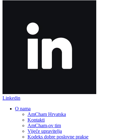
Linkedin
O nama
AmCham Hrvatska
Kontakti
AmCham-ov tim
Vijeće upravitelja
Kodeks dobre poslovne prakse