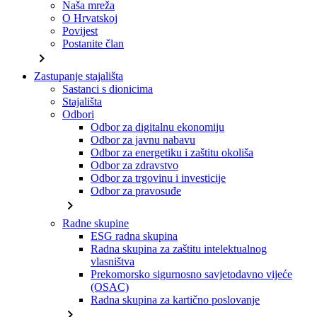
Naša mreža
O Hrvatskoj
Povijest
Postanite član
chevron_right
Zastupanje stajališta
Sastanci s dionicima
Stajališta
Odbori
Odbor za digitalnu ekonomiju
Odbor za javnu nabavu
Odbor za energetiku i zaštitu okoliša
Odbor za zdravstvo
Odbor za trgovinu i investicije
Odbor za pravosuđe
chevron_right
Radne skupine
ESG radna skupina
Radna skupina za zaštitu intelektualnog
vlasništva
Prekomorsko sigurnosno savjetodavno vijeće
(OSAC)
Radna skupina za kartično poslovanje
chevron_right