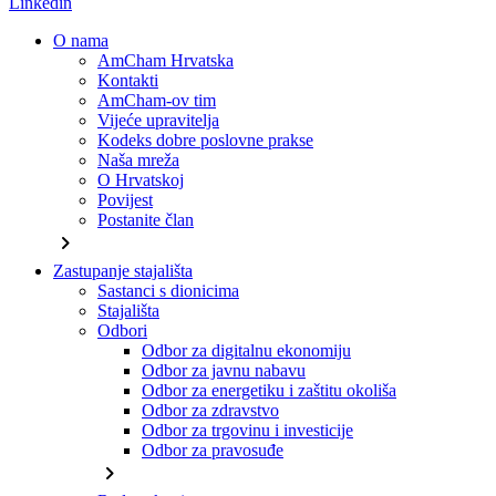
Linkedin
O nama
AmCham Hrvatska
Kontakti
AmCham-ov tim
Vijeće upravitelja
Kodeks dobre poslovne prakse
Naša mreža
O Hrvatskoj
Povijest
Postanite član
chevron_right
Zastupanje stajališta
Sastanci s dionicima
Stajališta
Odbori
Odbor za digitalnu ekonomiju
Odbor za javnu nabavu
Odbor za energetiku i zaštitu okoliša
Odbor za zdravstvo
Odbor za trgovinu i investicije
Odbor za pravosuđe
chevron_right