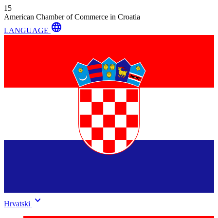
15
American Chamber of Commerce in Croatia
language
LANGUAGE
keyboard_arrow_down
Hrvatski