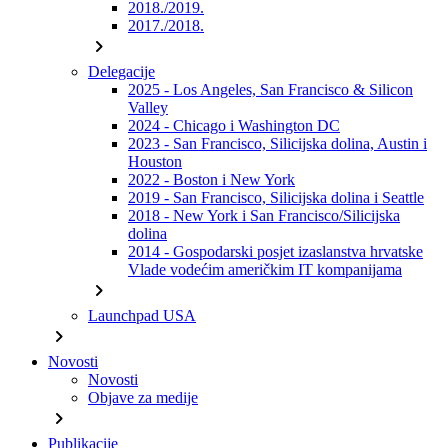
2018./2019.
2017./2018.
chevron_right
Delegacije
2025 - Los Angeles, San Francisco & Silicon
Valley
2024 - Chicago i Washington DC
2023 - San Francisco, Silicijska dolina, Austin i
Houston
2022 - Boston i New York
2019 - San Francisco, Silicijska dolina i Seattle
2018 - New York i San Francisco/Silicijska
dolina
2014 - Gospodarski posjet izaslanstva hrvatske
Vlade vodećim američkim IT kompanijama
chevron_right
Launchpad USA
chevron_right
Novosti
Novosti
Objave za medije
chevron_right
Publikacije