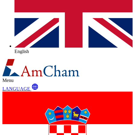
English
Menu
language
LANGUAGE