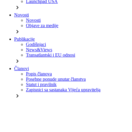
Launchpad USA
chevron_right
Novosti
Novosti
Objave za medije
chevron_right
Publikacije
Godišnjaci
News&Views
Transatlantski i EU odnosi
chevron_right
Članovi
Popis članova
Posebne ponude unutar članstva
Statut i pravilnik
Zapisnici sa sastanaka Vijeća upravitelja
chevron_right