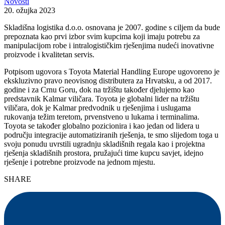
Novosti
20. ožujka 2023
Skladišna logistika d.o.o. osnovana je 2007. godine s ciljem da bude
prepoznata kao prvi izbor svim kupcima koji imaju potrebu za
manipulacijom robe i intralogističkim rješenjima nudeći inovativne
proizvode i kvalitetan servis.
Potpisom ugovora s Toyota Material Handling Europe ugovoreno je
ekskluzivno pravo neovisnog distributera za Hrvatsku, a od 2017.
godine i za Crnu Goru, dok na tržištu također djelujemo kao
predstavnik Kalmar viličara. Toyota je globalni lider na tržištu
viličara, dok je Kalmar predvodnik u rješenjima i uslugama
rukovanja težim teretom, prvenstveno u lukama i terminalima.
Toyota se također globalno pozicionira i kao jedan od lidera u
području integracije automatiziranih rješenja, te smo slijedom toga u
svoju ponudu uvrstili ugradnju skladišnih regala kao i projektna
rješenja skladišnih prostora, pružajući time kupcu savjet, idejno
rješenje i potrebne proizvode na jednom mjestu.
SHARE