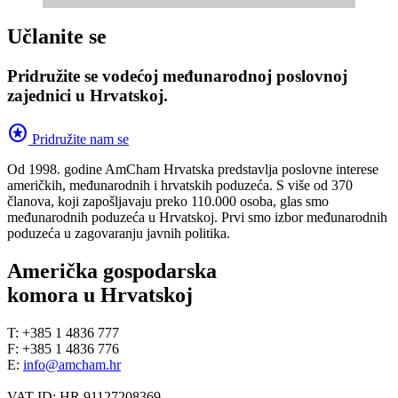
Učlanite se
Pridružite se vodećoj međunarodnoj poslovnoj
zajednici u Hrvatskoj.
stars
Pridružite nam se
Od 1998. godine AmCham Hrvatska predstavlja poslovne interese
američkih, međunarodnih i hrvatskih poduzeća. S više od 370
članova, koji zapošljavaju preko 110.000 osoba, glas smo
međunarodnih poduzeća u Hrvatskoj. Prvi smo izbor međunarodnih
poduzeća u zagovaranju javnih politika.
Američka gospodarska
komora u Hrvatskoj
T: +385 1 4836 777
F: +385 1 4836 776
E:
info@amcham.hr
VAT ID: HR 91127208369