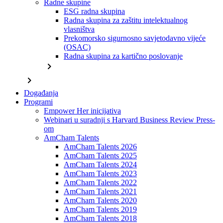
Radne skupine
ESG radna skupina
Radna skupina za zaštitu intelektualnog
vlasništva
Prekomorsko sigurnosno savjetodavno vijeće
(OSAC)
Radna skupina za kartično poslovanje
chevron_right
chevron_right
Događanja
Programi
Empower Her inicijativa
Webinari u suradnji s Harvard Business Review Press-
om
AmCham Talents
AmCham Talents 2026
AmCham Talents 2025
AmCham Talents 2024
AmCham Talents 2023
AmCham Talents 2022
AmCham Talents 2021
AmCham Talents 2020
AmCham Talents 2019
AmCham Talents 2018