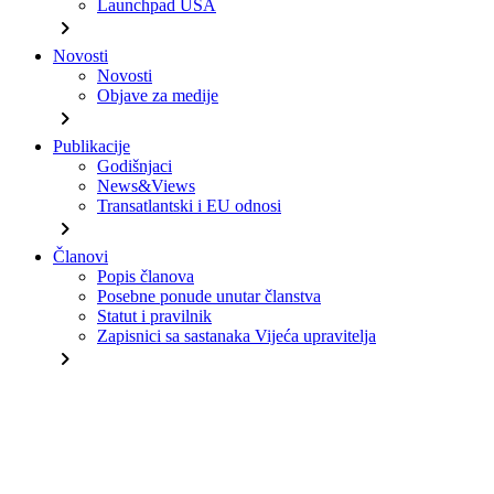
Launchpad USA
chevron_right
Novosti
Novosti
Objave za medije
chevron_right
Publikacije
Godišnjaci
News&Views
Transatlantski i EU odnosi
chevron_right
Članovi
Popis članova
Posebne ponude unutar članstva
Statut i pravilnik
Zapisnici sa sastanaka Vijeća upravitelja
chevron_right