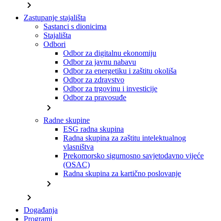
chevron_right
Zastupanje stajališta
Sastanci s dionicima
Stajališta
Odbori
Odbor za digitalnu ekonomiju
Odbor za javnu nabavu
Odbor za energetiku i zaštitu okoliša
Odbor za zdravstvo
Odbor za trgovinu i investicije
Odbor za pravosuđe
chevron_right
Radne skupine
ESG radna skupina
Radna skupina za zaštitu intelektualnog
vlasništva
Prekomorsko sigurnosno savjetodavno vijeće
(OSAC)
Radna skupina za kartično poslovanje
chevron_right
chevron_right
Događanja
Programi