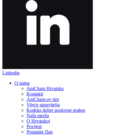
Linkedin
O nama
AmCham Hrvatska
Kontakti
AmCham-ov tim
Vijeće upravitelja
Kodeks dobre poslovne prakse
Naša mreža
O Hrvatskoj
Povijest
Postanite član