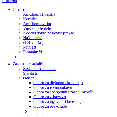
Linkedin
O nama
AmCham Hrvatska
Kontakti
AmCham-ov tim
Vijeće upravitelja
Kodeks dobre poslovne prakse
Naša mreža
O Hrvatskoj
Povijest
Postanite član
chevron_right
Zastupanje stajališta
Sastanci s dionicima
Stajališta
Odbori
Odbor za digitalnu ekonomiju
Odbor za javnu nabavu
Odbor za energetiku i zaštitu okoliša
Odbor za zdravstvo
Odbor za trgovinu i investicije
Odbor za pravosuđe
chevron_right