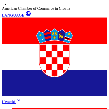
15
American Chamber of Commerce in Croatia
language
LANGUAGE
keyboard_arrow_down
Hrvatski