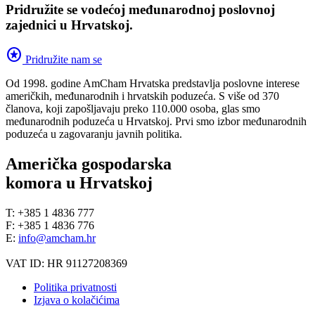
Pridružite se vodećoj međunarodnoj poslovnoj
zajednici u Hrvatskoj.
stars
Pridružite nam se
Od 1998. godine AmCham Hrvatska predstavlja poslovne interese
američkih, međunarodnih i hrvatskih poduzeća. S više od 370
članova, koji zapošljavaju preko 110.000 osoba, glas smo
međunarodnih poduzeća u Hrvatskoj. Prvi smo izbor međunarodnih
poduzeća u zagovaranju javnih politika.
Američka gospodarska
komora u Hrvatskoj
T: +385 1 4836 777
F: +385 1 4836 776
E:
info@amcham.hr
VAT ID: HR 91127208369
Politika privatnosti
Izjava o kolačićima