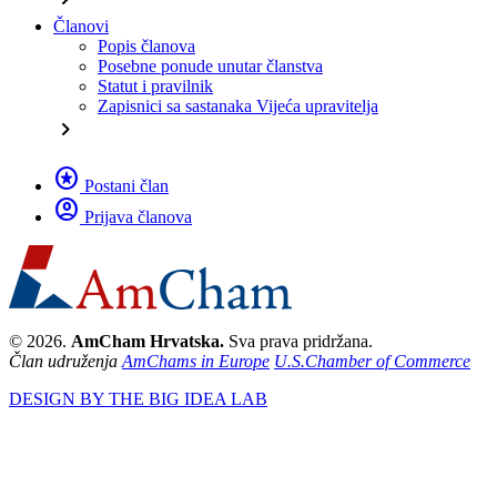
Članovi
Popis članova
Posebne ponude unutar članstva
Statut i pravilnik
Zapisnici sa sastanaka Vijeća upravitelja
chevron_right
stars
Postani član
account_circle
Prijava članova
© 2026.
AmCham Hrvatska.
Sva prava pridržana.
Član udruženja
AmChams in Europe
U.S.Chamber of Commerce
DESIGN BY THE BIG IDEA LAB