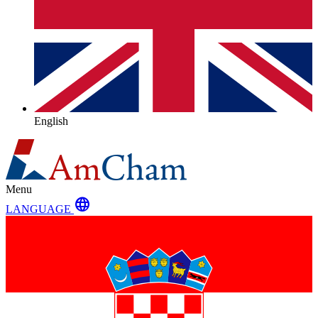
English
Menu
language
LANGUAGE