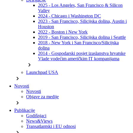
2025 - Los Angeles, San Francisco & Silicon
Valley
2024 - Chicago i Washington DC
2023 - San Francisco, Silicijska dolina, Austin i
Houston
2022 - Boston i New York
2019 - San Francisco, Silicijska dolina i Seattle
2018 - New York i San Francisco/Silicijska
dolina
2014 - Gospodarski posjet izaslanstva hrvatske
Vlade vodećim američkim IT kompanijama
chevron_right
Launchpad USA
chevron_right
Novosti
Novosti
Objave za medije
chevron_right
Publikacije
Godišnjaci
News&Views
Transatlantski i EU odnosi
chevron_right