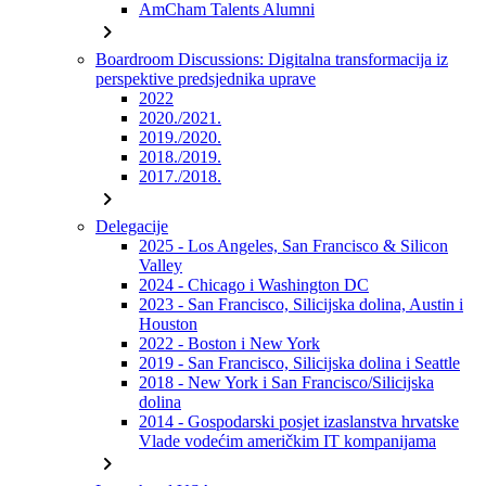
AmCham Talents Alumni
chevron_right
Boardroom Discussions: Digitalna transformacija iz
perspektive predsjednika uprave
2022
2020./2021.
2019./2020.
2018./2019.
2017./2018.
chevron_right
Delegacije
2025 - Los Angeles, San Francisco & Silicon
Valley
2024 - Chicago i Washington DC
2023 - San Francisco, Silicijska dolina, Austin i
Houston
2022 - Boston i New York
2019 - San Francisco, Silicijska dolina i Seattle
2018 - New York i San Francisco/Silicijska
dolina
2014 - Gospodarski posjet izaslanstva hrvatske
Vlade vodećim američkim IT kompanijama
chevron_right