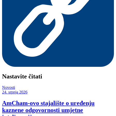
Nastavite čitati
Novosti
24. srpnja 2026
AmCham-ovo stajalište o uređenju
kaznene odgovornosti umjetne