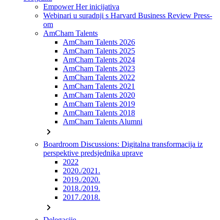
Empower Her inicijativa
Webinari u suradnji s Harvard Business Review Press-
om
AmCham Talents
AmCham Talents 2026
AmCham Talents 2025
AmCham Talents 2024
AmCham Talents 2023
AmCham Talents 2022
AmCham Talents 2021
AmCham Talents 2020
AmCham Talents 2019
AmCham Talents 2018
AmCham Talents Alumni
chevron_right
Boardroom Discussions: Digitalna transformacija iz
perspektive predsjednika uprave
2022
2020./2021.
2019./2020.
2018./2019.
2017./2018.
chevron_right
Delegacije