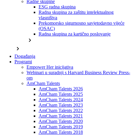
Radne skupine
ESG radna skupina
Radna skupina za zaštitu intelektualnog
vlasništva
Prekomorsko sigurnosno savjetodavno vijeće
(OSAC)
Radna skupina za kartično poslovanje
chevron_right
chevron_right
Događanja
Programi
Empower Her inicijativa
Webinari u suradnji s Harvard Business Review Press-
om
AmCham Talents
AmCham Talents 2026
AmCham Talents 2025
AmCham Talents 2024
AmCham Talents 2023
AmCham Talents 2022
AmCham Talents 2021
AmCham Talents 2020
AmCham Talents 2019
AmCham Talents 2018