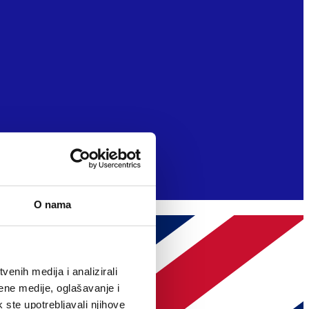
O nama
enih medija i analizirali
ene medije, oglašavanje i
k ste upotrebljavali njihove