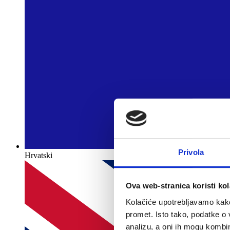
Privola
Hrvatski
Ova web-stranica koristi kol
Kolačiće upotrebljavamo kako 
promet. Isto tako, podatke o 
analizu, a oni ih mogu kombini