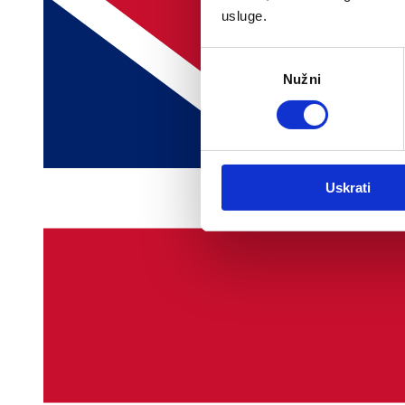
usluge.
Odabir
Nužni
pristanka
Uskrati