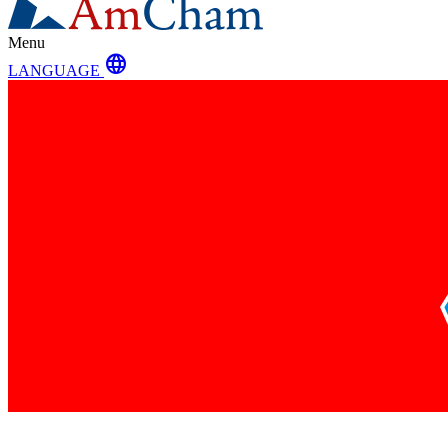
Menu
language
LANGUAGE