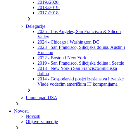
2019./2020.
2018./2019.
2017./2018.
chevron_right
Delegacije
2025 - Los Angeles, San Francisco & Silicon
Valley
2024 - Chicago i Washington DC
2023 - San Francisco, Silicijska dolina, Austin i
Houston
2022 - Boston i New York
2019 - San Francisco, Silicijska dolina i Seattle
2018 - New York i San Francisco/Silicijska
dolina
2014 - Gospodarski posjet izaslanstva hrvatske
Vlade vodećim američkim IT kompanijama
chevron_right
Launchpad USA
chevron_right
Novosti
Novosti
Objave za medije
chevron_right