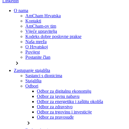
Linkedin
O nama
AmCham Hrvatska
Kontakti
AmCham-ov tim
Vijeće upravitelja
Kodeks dobre poslovne prakse
Naša mreža
O Hrvatskoj
Povijest
Postanite član
chevron_right
Zastupanje stajališta
Sastanci s dionicima
Stajališta
Odbori
Odbor za digitalnu ekonomiju
Odbor za javnu nabavu
Odbor za energetiku i zaštitu okoliša
Odbor za zdravstvo
Odbor za trgovinu i investicije
Odbor za pravosuđe
chevron_right