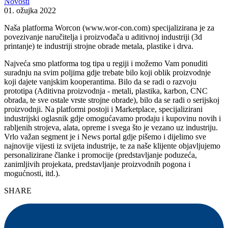
Novosti
01. ožujka 2022
Naša platforma Worcon (www.wor-con.com) specijalizirana je za
povezivanje naručitelja i proizvođača u aditivnoj industriji (3d
printanje) te industriji strojne obrade metala, plastike i drva.
Najveća smo platforma tog tipa u regiji i možemo Vam ponuditi
suradnju na svim poljima gdje trebate bilo koji oblik proizvodnje
koji dajete vanjskim kooperantima. Bilo da se radi o razvoju
prototipa (Aditivna proizvodnja - metali, plastika, karbon, CNC
obrada, te sve ostale vrste strojne obrade), bilo da se radi o serijskoj
proizvodnji. Na platformi postoji i Marketplace, specijalizirani
industrijski oglasnik gdje omogućavamo prodaju i kupovinu novih i
rabljenih strojeva, alata, opreme i svega što je vezano uz industriju.
Vrlo važan segment je i News portal gdje pišemo i dijelimo sve
najnovije vijesti iz svijeta industrije, te za naše klijente objavljujemo
personalizirane članke i promocije (predstavljanje poduzeća,
zanimljivih projekata, predstavljanje proizvodnih pogona i
mogućnosti, itd.).
SHARE