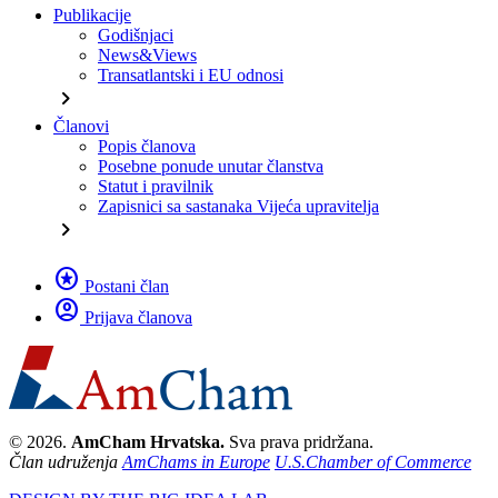
Publikacije
Godišnjaci
News&Views
Transatlantski i EU odnosi
chevron_right
Članovi
Popis članova
Posebne ponude unutar članstva
Statut i pravilnik
Zapisnici sa sastanaka Vijeća upravitelja
chevron_right
stars
Postani član
account_circle
Prijava članova
© 2026.
AmCham Hrvatska.
Sva prava pridržana.
Član udruženja
AmChams in Europe
U.S.Chamber of Commerce