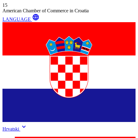
15
American Chamber of Commerce in Croatia
language
LANGUAGE
keyboard_arrow_down
Hrvatski