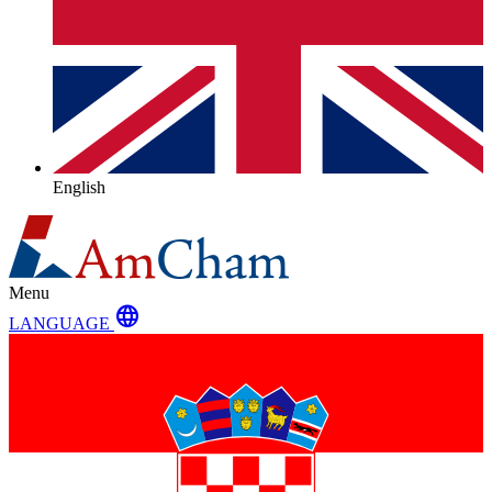
English
Menu
language
LANGUAGE