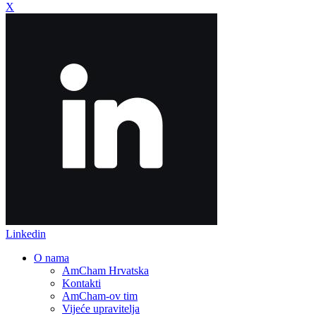
X
Linkedin
O nama
AmCham Hrvatska
Kontakti
AmCham-ov tim
Vijeće upravitelja