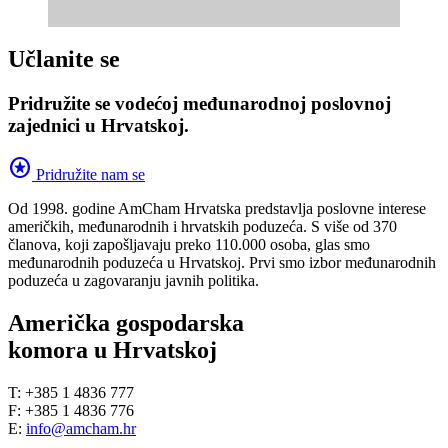
Učlanite se
Pridružite se vodećoj međunarodnoj poslovnoj
zajednici u Hrvatskoj.
stars
Pridružite nam se
Od 1998. godine AmCham Hrvatska predstavlja poslovne interese
američkih, međunarodnih i hrvatskih poduzeća. S više od 370
članova, koji zapošljavaju preko 110.000 osoba, glas smo
međunarodnih poduzeća u Hrvatskoj. Prvi smo izbor međunarodnih
poduzeća u zagovaranju javnih politika.
Američka gospodarska
komora u Hrvatskoj
T: +385 1 4836 777
F: +385 1 4836 776
E:
info@amcham.hr