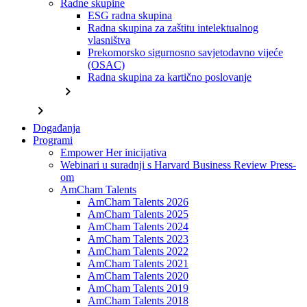
Radne skupine
ESG radna skupina
Radna skupina za zaštitu intelektualnog
vlasništva
Prekomorsko sigurnosno savjetodavno vijeće
(OSAC)
Radna skupina za kartično poslovanje
chevron_right
chevron_right
Događanja
Programi
Empower Her inicijativa
Webinari u suradnji s Harvard Business Review Press-
om
AmCham Talents
AmCham Talents 2026
AmCham Talents 2025
AmCham Talents 2024
AmCham Talents 2023
AmCham Talents 2022
AmCham Talents 2021
AmCham Talents 2020
AmCham Talents 2019
AmCham Talents 2018