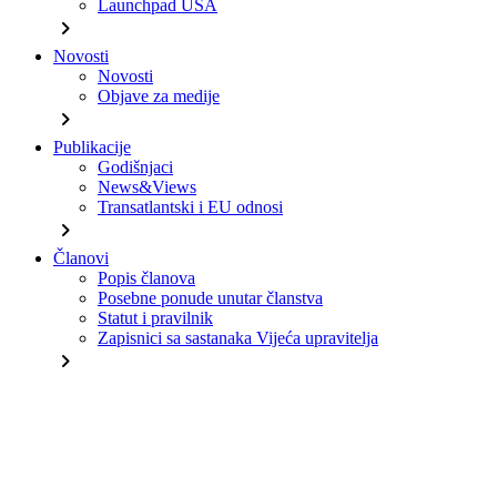
Launchpad USA
chevron_right
Novosti
Novosti
Objave za medije
chevron_right
Publikacije
Godišnjaci
News&Views
Transatlantski i EU odnosi
chevron_right
Članovi
Popis članova
Posebne ponude unutar članstva
Statut i pravilnik
Zapisnici sa sastanaka Vijeća upravitelja
chevron_right