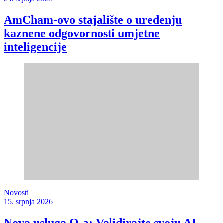
AmCham-ovo stajalište o uređenju
kaznene odgovornosti umjetne
inteligencije
Novosti
15. srpnja 2026
Nova usluga Q-a: Validirajte svoju AI