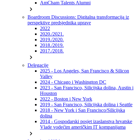
AmCham Talents Alumni
chevron_right
Boardroom Discussions: Digitalna transformacija iz
perspektive predsjednika uprave
2022
2020./2021.
2019./2020.
2018./2019.
2017./2018.
chevron_right
Delegacije
2025 - Los Angeles, San Francisco & Silicon
Valley
2024 - Chicago i Washington DC
2023 - San Francisco, Silicijska dolina, Austin i
Houston
2022 - Boston i New York
2019 - San Francisco, Silicijska dolina i Seattle
2018 - New York i San Francisco/Silicijska
dolina
2014 - Gospodarski posjet izaslanstva hrvatske
Vlade vodećim američkim IT kompanijama
chevron_right