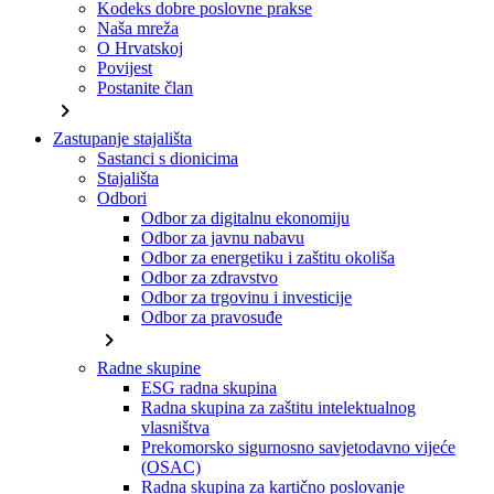
Kodeks dobre poslovne prakse
Naša mreža
O Hrvatskoj
Povijest
Postanite član
chevron_right
Zastupanje stajališta
Sastanci s dionicima
Stajališta
Odbori
Odbor za digitalnu ekonomiju
Odbor za javnu nabavu
Odbor za energetiku i zaštitu okoliša
Odbor za zdravstvo
Odbor za trgovinu i investicije
Odbor za pravosuđe
chevron_right
Radne skupine
ESG radna skupina
Radna skupina za zaštitu intelektualnog
vlasništva
Prekomorsko sigurnosno savjetodavno vijeće
(OSAC)
Radna skupina za kartično poslovanje