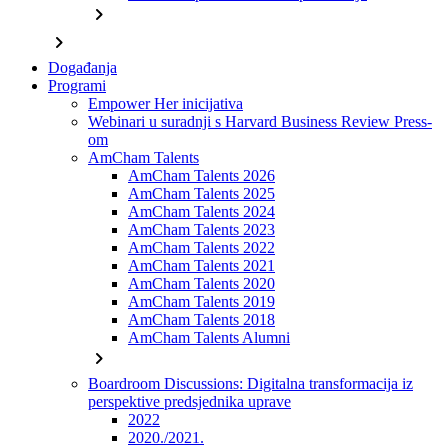
chevron_right
chevron_right
Događanja
Programi
Empower Her inicijativa
Webinari u suradnji s Harvard Business Review Press-
om
AmCham Talents
AmCham Talents 2026
AmCham Talents 2025
AmCham Talents 2024
AmCham Talents 2023
AmCham Talents 2022
AmCham Talents 2021
AmCham Talents 2020
AmCham Talents 2019
AmCham Talents 2018
AmCham Talents Alumni
chevron_right
Boardroom Discussions: Digitalna transformacija iz
perspektive predsjednika uprave
2022
2020./2021.