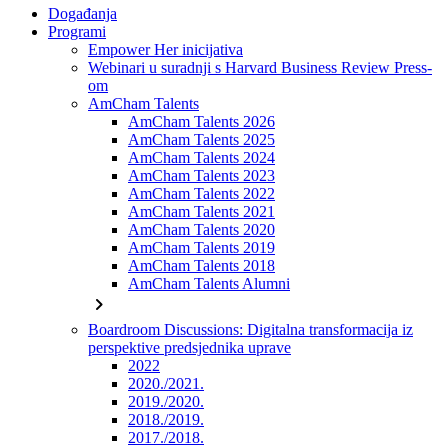
Događanja
Programi
Empower Her inicijativa
Webinari u suradnji s Harvard Business Review Press-
om
AmCham Talents
AmCham Talents 2026
AmCham Talents 2025
AmCham Talents 2024
AmCham Talents 2023
AmCham Talents 2022
AmCham Talents 2021
AmCham Talents 2020
AmCham Talents 2019
AmCham Talents 2018
AmCham Talents Alumni
chevron_right
Boardroom Discussions: Digitalna transformacija iz
perspektive predsjednika uprave
2022
2020./2021.
2019./2020.
2018./2019.
2017./2018.