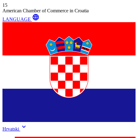
15
American Chamber of Commerce in Croatia
language
LANGUAGE
keyboard_arrow_down
Hrvatski