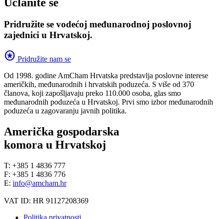
Učlanite se
Pridružite se vodećoj međunarodnoj poslovnoj
zajednici u Hrvatskoj.
stars
Pridružite nam se
Od 1998. godine AmCham Hrvatska predstavlja poslovne interese
američkih, međunarodnih i hrvatskih poduzeća. S više od 370
članova, koji zapošljavaju preko 110.000 osoba, glas smo
međunarodnih poduzeća u Hrvatskoj. Prvi smo izbor međunarodnih
poduzeća u zagovaranju javnih politika.
Američka gospodarska
komora u Hrvatskoj
T: +385 1 4836 777
F: +385 1 4836 776
E:
info@amcham.hr
VAT ID: HR 91127208369
Politika privatnosti