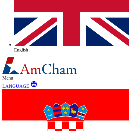
English
Menu
language
LANGUAGE