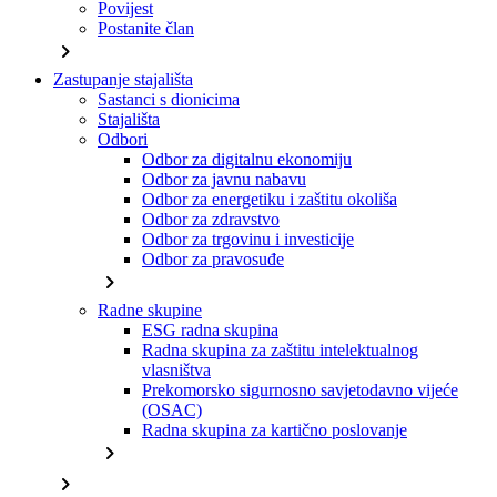
Povijest
Postanite član
chevron_right
Zastupanje stajališta
Sastanci s dionicima
Stajališta
Odbori
Odbor za digitalnu ekonomiju
Odbor za javnu nabavu
Odbor za energetiku i zaštitu okoliša
Odbor za zdravstvo
Odbor za trgovinu i investicije
Odbor za pravosuđe
chevron_right
Radne skupine
ESG radna skupina
Radna skupina za zaštitu intelektualnog
vlasništva
Prekomorsko sigurnosno savjetodavno vijeće
(OSAC)
Radna skupina za kartično poslovanje
chevron_right
chevron_right