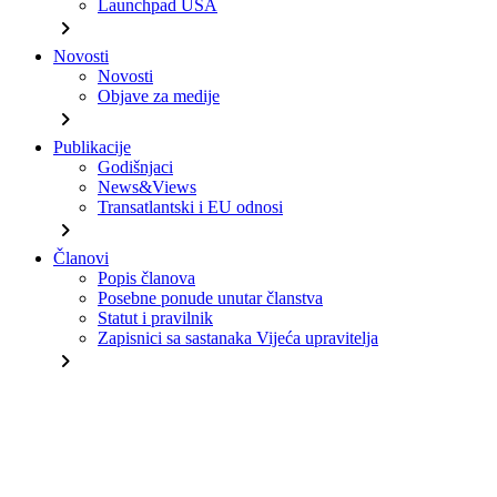
Launchpad USA
chevron_right
Novosti
Novosti
Objave za medije
chevron_right
Publikacije
Godišnjaci
News&Views
Transatlantski i EU odnosi
chevron_right
Članovi
Popis članova
Posebne ponude unutar članstva
Statut i pravilnik
Zapisnici sa sastanaka Vijeća upravitelja
chevron_right