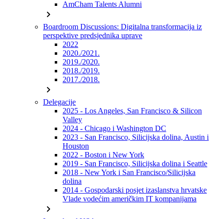
AmCham Talents Alumni
chevron_right
Boardroom Discussions: Digitalna transformacija iz
perspektive predsjednika uprave
2022
2020./2021.
2019./2020.
2018./2019.
2017./2018.
chevron_right
Delegacije
2025 - Los Angeles, San Francisco & Silicon
Valley
2024 - Chicago i Washington DC
2023 - San Francisco, Silicijska dolina, Austin i
Houston
2022 - Boston i New York
2019 - San Francisco, Silicijska dolina i Seattle
2018 - New York i San Francisco/Silicijska
dolina
2014 - Gospodarski posjet izaslanstva hrvatske
Vlade vodećim američkim IT kompanijama
chevron_right