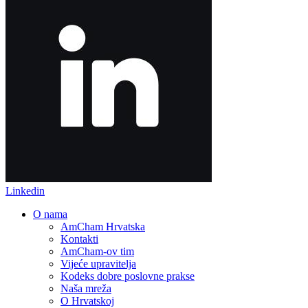
Linkedin
O nama
AmCham Hrvatska
Kontakti
AmCham-ov tim
Vijeće upravitelja
Kodeks dobre poslovne prakse
Naša mreža
O Hrvatskoj