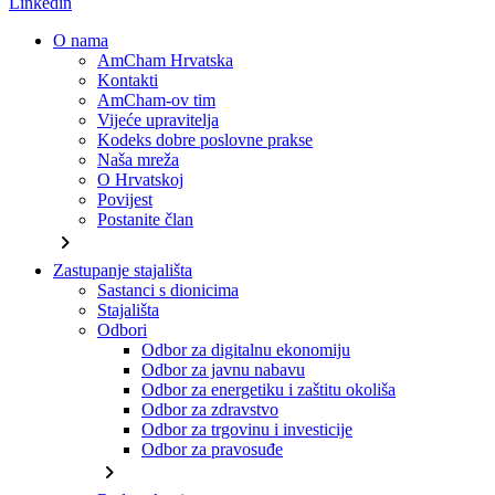
Linkedin
O nama
AmCham Hrvatska
Kontakti
AmCham-ov tim
Vijeće upravitelja
Kodeks dobre poslovne prakse
Naša mreža
O Hrvatskoj
Povijest
Postanite član
chevron_right
Zastupanje stajališta
Sastanci s dionicima
Stajališta
Odbori
Odbor za digitalnu ekonomiju
Odbor za javnu nabavu
Odbor za energetiku i zaštitu okoliša
Odbor za zdravstvo
Odbor za trgovinu i investicije
Odbor za pravosuđe
chevron_right