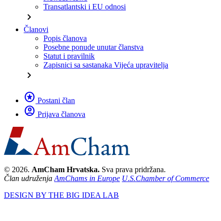
Transatlantski i EU odnosi
chevron_right
Članovi
Popis članova
Posebne ponude unutar članstva
Statut i pravilnik
Zapisnici sa sastanaka Vijeća upravitelja
chevron_right
stars
Postani član
account_circle
Prijava članova
© 2026.
AmCham Hrvatska.
Sva prava pridržana.
Član udruženja
AmChams in Europe
U.S.Chamber of Commerce
DESIGN BY THE BIG IDEA LAB