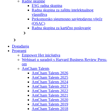
Radne skupine
ESG radna skupina
Radna skupina za zaštitu intelektualnog
vlasništva
Prekomorsko sigurnosno savjetodavno vijeće
(OSAC)
Radna skupina za kartično poslovanje
chevron_right
chevron_right
Događanja
Programi
Empower Her inicijativa
Webinari u suradnji s Harvard Business Review Press-
om
AmCham Talents
AmCham Talents 2026
AmCham Talents 2025
AmCham Talents 2024
AmCham Talents 2023
AmCham Talents 2022
AmCham Talents 2021
AmCham Talents 2020
AmCham Talents 2019
AmCham Talents 2018