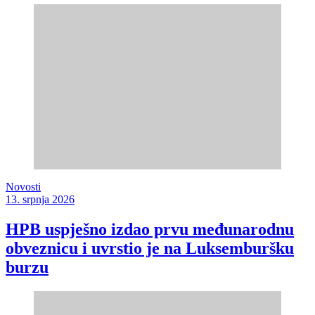
Novosti
13. srpnja 2026
HPB uspješno izdao prvu međunarodnu
obveznicu i uvrstio je na Luksemburšku
burzu