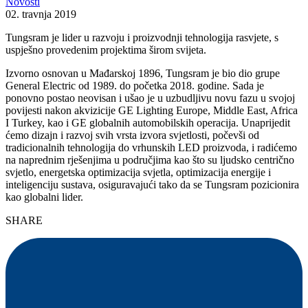
Novosti
02. travnja 2019
Tungsram je lider u razvoju i proizvodnji tehnologija rasvjete, s
uspješno provedenim projektima širom svijeta.
Izvorno osnovan u Mađarskoj 1896, Tungsram je bio dio grupe
General Electric od 1989. do početka 2018. godine. Sada je
ponovno postao neovisan i ušao je u uzbudljivu novu fazu u svojoj
povijesti nakon akvizicije GE Lighting Europe, Middle East, Africa
I Turkey, kao i GE globalnih automobilskih operacija. Unaprijedit
ćemo dizajn i razvoj svih vrsta izvora svjetlosti, počevši od
tradicionalnih tehnologija do vrhunskih LED proizvoda, i radićemo
na naprednim rješenjima u područjima kao što su ljudsko centrično
svjetlo, energetska optimizacija svjetla, optimizacija energije i
inteligenciju sustava, osiguravajući tako da se Tungsram pozicionira
kao globalni lider.
SHARE