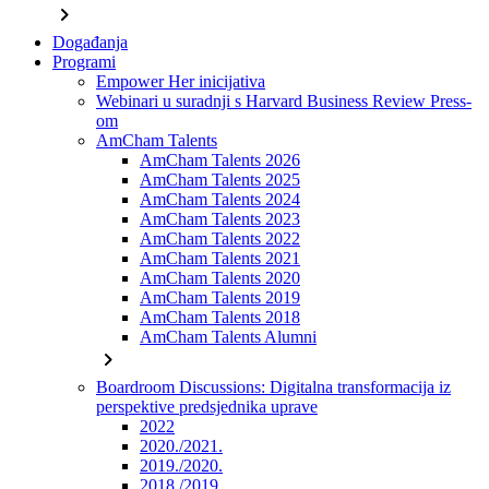
chevron_right
Događanja
Programi
Empower Her inicijativa
Webinari u suradnji s Harvard Business Review Press-
om
AmCham Talents
AmCham Talents 2026
AmCham Talents 2025
AmCham Talents 2024
AmCham Talents 2023
AmCham Talents 2022
AmCham Talents 2021
AmCham Talents 2020
AmCham Talents 2019
AmCham Talents 2018
AmCham Talents Alumni
chevron_right
Boardroom Discussions: Digitalna transformacija iz
perspektive predsjednika uprave
2022
2020./2021.
2019./2020.
2018./2019.