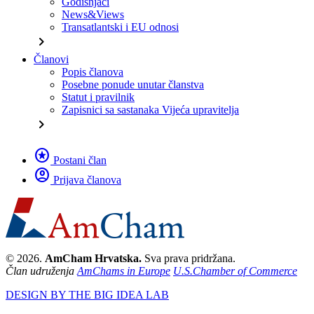
Godišnjaci
News&Views
Transatlantski i EU odnosi
chevron_right
Članovi
Popis članova
Posebne ponude unutar članstva
Statut i pravilnik
Zapisnici sa sastanaka Vijeća upravitelja
chevron_right
stars
Postani član
account_circle
Prijava članova
© 2026.
AmCham Hrvatska.
Sva prava pridržana.
Član udruženja
AmChams in Europe
U.S.Chamber of Commerce
DESIGN BY THE BIG IDEA LAB