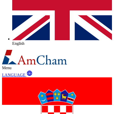
English
Menu
language
LANGUAGE