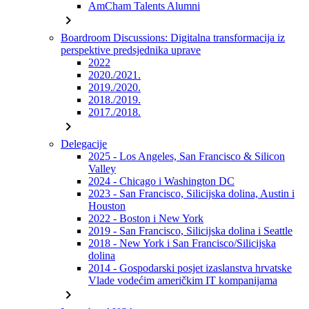
AmCham Talents Alumni
chevron_right
Boardroom Discussions: Digitalna transformacija iz
perspektive predsjednika uprave
2022
2020./2021.
2019./2020.
2018./2019.
2017./2018.
chevron_right
Delegacije
2025 - Los Angeles, San Francisco & Silicon
Valley
2024 - Chicago i Washington DC
2023 - San Francisco, Silicijska dolina, Austin i
Houston
2022 - Boston i New York
2019 - San Francisco, Silicijska dolina i Seattle
2018 - New York i San Francisco/Silicijska
dolina
2014 - Gospodarski posjet izaslanstva hrvatske
Vlade vodećim američkim IT kompanijama
chevron_right