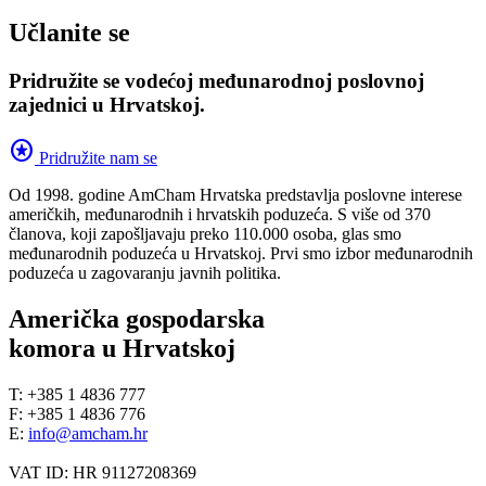
Učlanite se
Pridružite se vodećoj međunarodnoj poslovnoj
zajednici u Hrvatskoj.
stars
Pridružite nam se
Od 1998. godine AmCham Hrvatska predstavlja poslovne interese
američkih, međunarodnih i hrvatskih poduzeća. S više od 370
članova, koji zapošljavaju preko 110.000 osoba, glas smo
međunarodnih poduzeća u Hrvatskoj. Prvi smo izbor međunarodnih
poduzeća u zagovaranju javnih politika.
Američka gospodarska
komora u Hrvatskoj
T: +385 1 4836 777
F: +385 1 4836 776
E:
info@amcham.hr
VAT ID: HR 91127208369