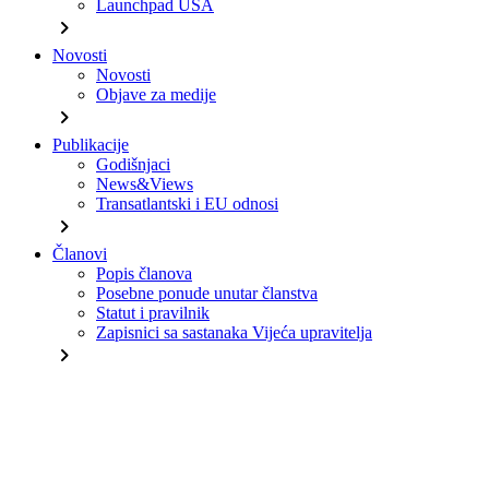
Launchpad USA
chevron_right
Novosti
Novosti
Objave za medije
chevron_right
Publikacije
Godišnjaci
News&Views
Transatlantski i EU odnosi
chevron_right
Članovi
Popis članova
Posebne ponude unutar članstva
Statut i pravilnik
Zapisnici sa sastanaka Vijeća upravitelja
chevron_right