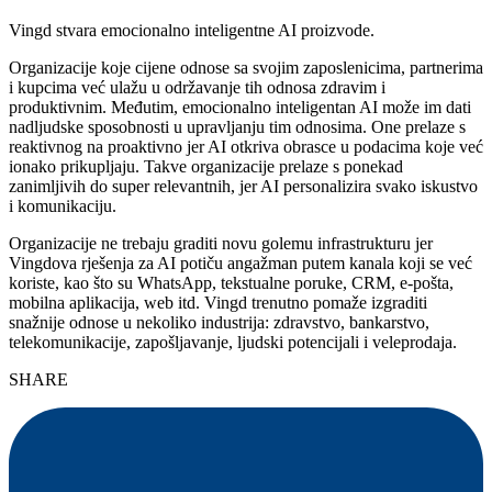
Vingd stvara emocionalno inteligentne AI proizvode.
Organizacije koje cijene odnose sa svojim zaposlenicima, partnerima
i kupcima već ulažu u održavanje tih odnosa zdravim i
produktivnim. Međutim, emocionalno inteligentan AI može im dati
nadljudske sposobnosti u upravljanju tim odnosima. One prelaze s
reaktivnog na proaktivno jer AI otkriva obrasce u podacima koje već
ionako prikupljaju. Takve organizacije prelaze s ponekad
zanimljivih do super relevantnih, jer AI personalizira svako iskustvo
i komunikaciju.
Organizacije ne trebaju graditi novu golemu infrastrukturu jer
Vingdova rješenja za AI potiču angažman putem kanala koji se već
koriste, kao što su WhatsApp, tekstualne poruke, CRM, e-pošta,
mobilna aplikacija, web itd. Vingd trenutno pomaže izgraditi
snažnije odnose u nekoliko industrija: zdravstvo, bankarstvo,
telekomunikacije, zapošljavanje, ljudski potencijali i veleprodaja.
SHARE