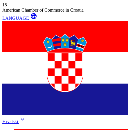
15
American Chamber of Commerce in Croatia
language
LANGUAGE
keyboard_arrow_down
Hrvatski