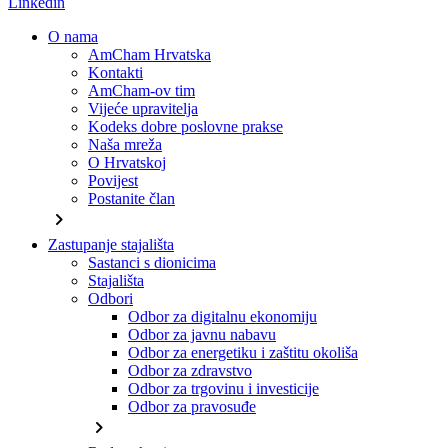
Linkedin
O nama
AmCham Hrvatska
Kontakti
AmCham-ov tim
Vijeće upravitelja
Kodeks dobre poslovne prakse
Naša mreža
O Hrvatskoj
Povijest
Postanite član
chevron_right
Zastupanje stajališta
Sastanci s dionicima
Stajališta
Odbori
Odbor za digitalnu ekonomiju
Odbor za javnu nabavu
Odbor za energetiku i zaštitu okoliša
Odbor za zdravstvo
Odbor za trgovinu i investicije
Odbor za pravosuđe
chevron_right