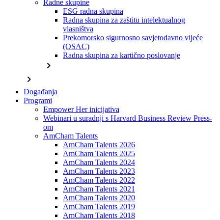
Radne skupine
ESG radna skupina
Radna skupina za zaštitu intelektualnog
vlasništva
Prekomorsko sigurnosno savjetodavno vijeće
(OSAC)
Radna skupina za kartično poslovanje
chevron_right
chevron_right
Događanja
Programi
Empower Her inicijativa
Webinari u suradnji s Harvard Business Review Press-
om
AmCham Talents
AmCham Talents 2026
AmCham Talents 2025
AmCham Talents 2024
AmCham Talents 2023
AmCham Talents 2022
AmCham Talents 2021
AmCham Talents 2020
AmCham Talents 2019
AmCham Talents 2018