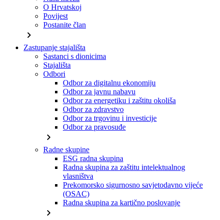
O Hrvatskoj
Povijest
Postanite član
chevron_right
Zastupanje stajališta
Sastanci s dionicima
Stajališta
Odbori
Odbor za digitalnu ekonomiju
Odbor za javnu nabavu
Odbor za energetiku i zaštitu okoliša
Odbor za zdravstvo
Odbor za trgovinu i investicije
Odbor za pravosuđe
chevron_right
Radne skupine
ESG radna skupina
Radna skupina za zaštitu intelektualnog
vlasništva
Prekomorsko sigurnosno savjetodavno vijeće
(OSAC)
Radna skupina za kartično poslovanje
chevron_right