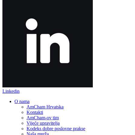
Linkedin
O nama
AmCham Hrvatska
Kontakti
AmCham-ov tim
Vijeće upravitelja
Kodeks dobre poslovne prakse
Naša mreža