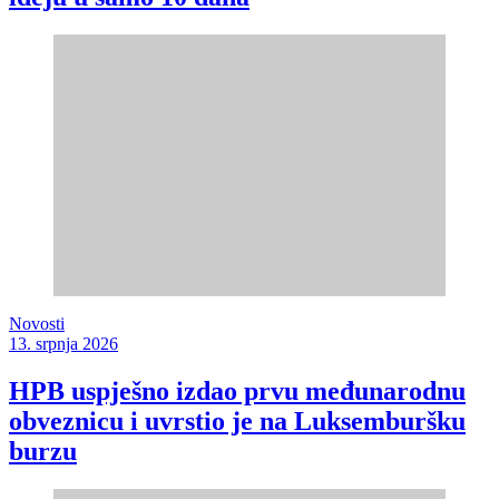
Novosti
13. srpnja 2026
HPB uspješno izdao prvu međunarodnu
obveznicu i uvrstio je na Luksemburšku
burzu