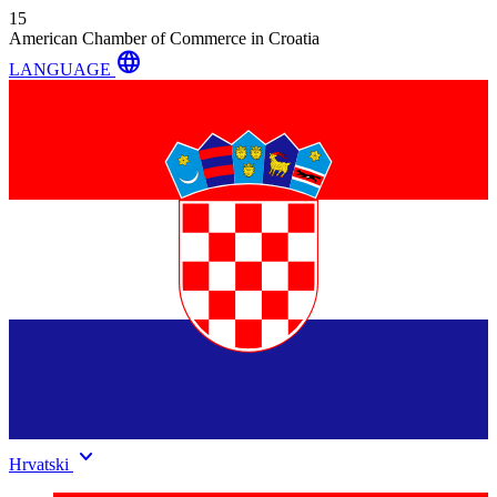
15
American Chamber of Commerce in Croatia
language
LANGUAGE
keyboard_arrow_down
Hrvatski