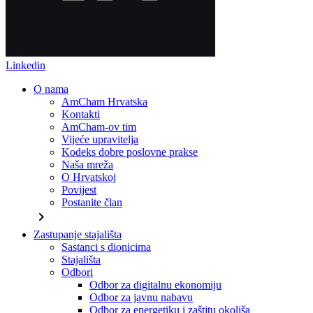
Linkedin
O nama
AmCham Hrvatska
Kontakti
AmCham-ov tim
Vijeće upravitelja
Kodeks dobre poslovne prakse
Naša mreža
O Hrvatskoj
Povijest
Postanite član
chevron_right
Zastupanje stajališta
Sastanci s dionicima
Stajališta
Odbori
Odbor za digitalnu ekonomiju
Odbor za javnu nabavu
Odbor za energetiku i zaštitu okoliša