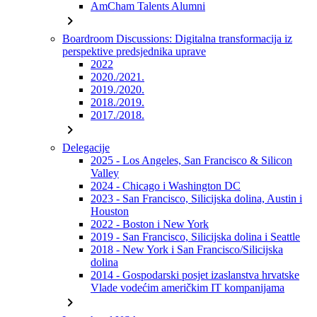
AmCham Talents Alumni
chevron_right
Boardroom Discussions: Digitalna transformacija iz
perspektive predsjednika uprave
2022
2020./2021.
2019./2020.
2018./2019.
2017./2018.
chevron_right
Delegacije
2025 - Los Angeles, San Francisco & Silicon
Valley
2024 - Chicago i Washington DC
2023 - San Francisco, Silicijska dolina, Austin i
Houston
2022 - Boston i New York
2019 - San Francisco, Silicijska dolina i Seattle
2018 - New York i San Francisco/Silicijska
dolina
2014 - Gospodarski posjet izaslanstva hrvatske
Vlade vodećim američkim IT kompanijama
chevron_right