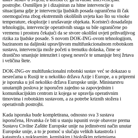
postrojbe. Osmišljen je i dizajniran za hitne intervencije u
situacijama gdje je intervencija ljudskih posada ograničena ili čak
onemogućena zbog ekstremnih okolišnih uvjeta kao što su visoke
temperature, eksplozije i urušavanje objekata. Koristeći dosadašnju
tehnologiju, intervencije operativnih snaga su bile ograničene po
vremenu i prostoru čekajući da se stvore okolišni uvjeti prihvatljivog
rizika za ljudske posade. S novom DOK-ING-ovom tehnologijom,
baziranom na daljinski upravljivom multifunkcionalnom robotskom
sustavu, intervencija može početi u trenutku dolaska, čime se
drastično smanjuje intenzitet i opseg nesreće te umanjuje broj žrtava
i veličina štete.
DOK-ING-ov multifunkcionalni robotski sustav već se dokazao u
nesrećama u Rusiji te u nekoliko država Azije i Europe, a u pripremi
je isporuka u još nekoliko država Europske unije. Ministarstvu
unutarnjih poslova je isporučen zajedno sa zapovjednim i
komunikacijskim centrom iz kojega se upravlja operativnim
timovima i robotskim sustavom, a za potrebe kriznih stožera i
operativnih postrojbi.
Kada isporuka bude kompletirana, odnosno sva 3 sustava
isporučena, Hrvatska će biti u stanju ispuniti svoje obaveze prema
Sustavu Civilne Zaštite Europske unije na jedinstveni način unutar
Europske unije, a to je pomoć u slučaju velikih katastrofa i
katastrofa s nuklearnim, kemijskim i biološkim prijetnjama.