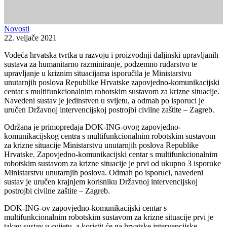
Novosti
22. veljače 2021
Vodeća hrvatska tvrtka u razvoju i proizvodnji daljinski upravljanih
sustava za humanitarno razminiranje, podzemno rudarstvo te
upravljanje u kriznim situacijama isporučila je Ministarstvu
unutarnjih poslova Republike Hrvatske zapovjedno-komunikacijski
centar s multifunkcionalnim robotskim sustavom za krizne situacije.
Navedeni sustav je jedinstven u svijetu, a odmah po isporuci je
uručen Državnoj intervencijskoj postrojbi civilne zaštite – Zagreb.
Održana je primopredaja DOK-ING-ovog zapovjedno-
komunikacijskog centra s multifunkcionalnim robotskim sustavom
za krizne situacije Ministarstvu unutarnjih poslova Republike
Hrvatske. Zapovjedno-komunikacijski centar s multifunkcionalnim
robotskim sustavom za krizne situacije je prvi od ukupno 3 isporuke
Ministarstvu unutarnjih poslova. Odmah po isporuci, navedeni
sustav je uručen krajnjem korisniku Državnoj intervencijskoj
postrojbi civilne zaštite – Zagreb.
DOK-ING-ov zapovjedno-komunikacijski centar s
multifunkcionalnim robotskim sustavom za krizne situacije prvi je
takav sustav u svijetu, a koristit će ga hrvatske intervencijske