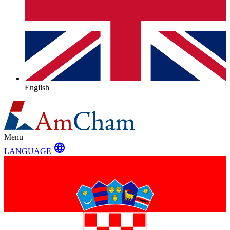
English
Menu
language
LANGUAGE