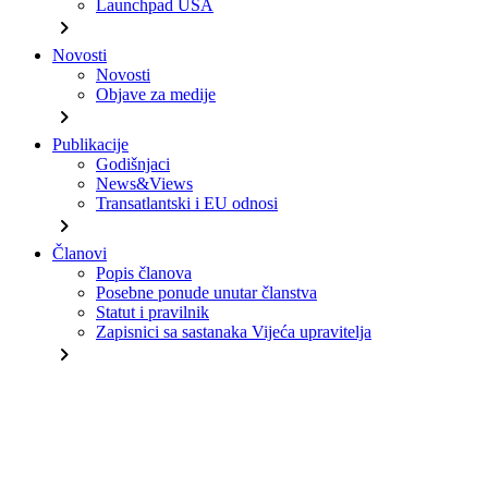
Launchpad USA
chevron_right
Novosti
Novosti
Objave za medije
chevron_right
Publikacije
Godišnjaci
News&Views
Transatlantski i EU odnosi
chevron_right
Članovi
Popis članova
Posebne ponude unutar članstva
Statut i pravilnik
Zapisnici sa sastanaka Vijeća upravitelja
chevron_right