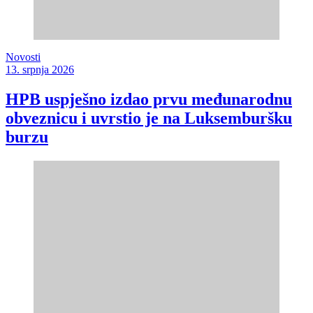
Novosti
13. srpnja 2026
HPB uspješno izdao prvu međunarodnu
obveznicu i uvrstio je na Luksemburšku
burzu