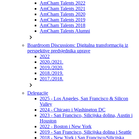
AmCham Talents 2022
AmCham Talents 2021
AmCham Talents 2020
AmCham Talents 2019
AmCham Talents 2018
AmCham Talents Alumni
chevron_right
Boardroom Discussions: Digitalna transformacija iz
perspektive predsjednika uprave
2022
2020./2021.
2019./2020.
2018./2019.
2017./2018.
chevron_right
Delegacije
2025 - Los Angeles, San Francisco & Silicon
Valley
2024 - Chicago i Washington DC
2023 - San Francisco, Silicijska dolina, Austin i
Houston
2022 - Boston i New York
2019 - San Francisco, Silicijska dolina i Seattle
2018 - New York i San Francisco/Silicijska