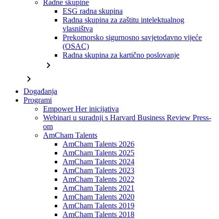
Radne skupine
ESG radna skupina
Radna skupina za zaštitu intelektualnog
vlasništva
Prekomorsko sigurnosno savjetodavno vijeće
(OSAC)
Radna skupina za kartično poslovanje
chevron_right
chevron_right
Događanja
Programi
Empower Her inicijativa
Webinari u suradnji s Harvard Business Review Press-
om
AmCham Talents
AmCham Talents 2026
AmCham Talents 2025
AmCham Talents 2024
AmCham Talents 2023
AmCham Talents 2022
AmCham Talents 2021
AmCham Talents 2020
AmCham Talents 2019
AmCham Talents 2018