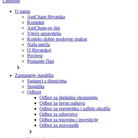
Linkedin
O nama
AmCham Hrvatska
Kontakti
AmCham-ov tim
Vijeće upravitelja
Kodeks dobre poslovne prakse
Naša mreža
O Hrvatskoj
Povijest
Postanite član
chevron_right
Zastupanje stajališta
Sastanci s dionicima
Stajališta
Odbori
Odbor za digitalnu ekonomiju
Odbor za javnu nabavu
Odbor za energetiku i zaštitu okoliša
Odbor za zdravstvo
Odbor za trgovinu i investicije
Odbor za pravosuđe
chevron_right