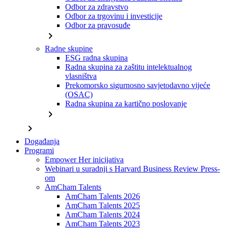
Odbor za zdravstvo
Odbor za trgovinu i investicije
Odbor za pravosuđe
chevron_right
Radne skupine
ESG radna skupina
Radna skupina za zaštitu intelektualnog
vlasništva
Prekomorsko sigurnosno savjetodavno vijeće
(OSAC)
Radna skupina za kartično poslovanje
chevron_right
chevron_right
Događanja
Programi
Empower Her inicijativa
Webinari u suradnji s Harvard Business Review Press-
om
AmCham Talents
AmCham Talents 2026
AmCham Talents 2025
AmCham Talents 2024
AmCham Talents 2023