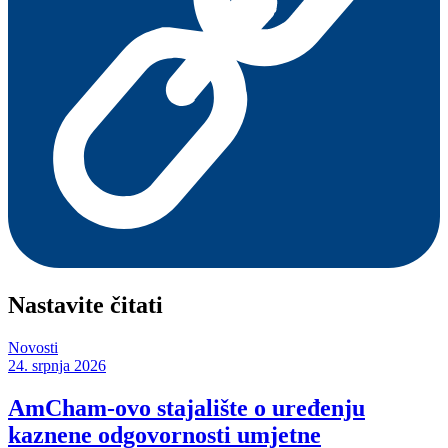
Nastavite čitati
Novosti
24. srpnja 2026
AmCham-ovo stajalište o uređenju
kaznene odgovornosti umjetne