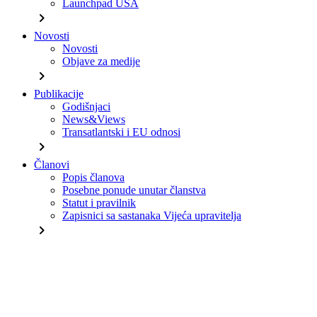
Launchpad USA
chevron_right
Novosti
Novosti
Objave za medije
chevron_right
Publikacije
Godišnjaci
News&Views
Transatlantski i EU odnosi
chevron_right
Članovi
Popis članova
Posebne ponude unutar članstva
Statut i pravilnik
Zapisnici sa sastanaka Vijeća upravitelja
chevron_right