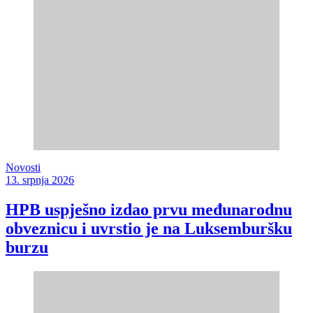
Novosti
13. srpnja 2026
HPB uspješno izdao prvu međunarodnu
obveznicu i uvrstio je na Luksemburšku
burzu