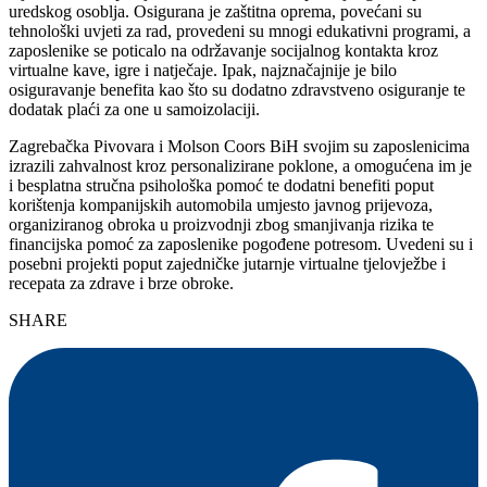
uredskog osoblja. Osigurana je zaštitna oprema, povećani su
tehnološki uvjeti za rad, provedeni su mnogi edukativni programi, a
zaposlenike se poticalo na održavanje socijalnog kontakta kroz
virtualne kave, igre i natječaje. Ipak, najznačajnije je bilo
osiguravanje benefita kao što su dodatno zdravstveno osiguranje te
dodatak plaći za one u samoizolaciji.
Zagrebačka Pivovara i Molson Coors BiH svojim su zaposlenicima
izrazili zahvalnost kroz personalizirane poklone, a omogućena im je
i besplatna stručna psihološka pomoć te dodatni benefiti poput
korištenja kompanijskih automobila umjesto javnog prijevoza,
organiziranog obroka u proizvodnji zbog smanjivanja rizika te
financijska pomoć za zaposlenike pogođene potresom. Uvedeni su i
posebni projekti poput zajedničke jutarnje virtualne tjelovježbe i
recepata za zdrave i brze obroke.
SHARE