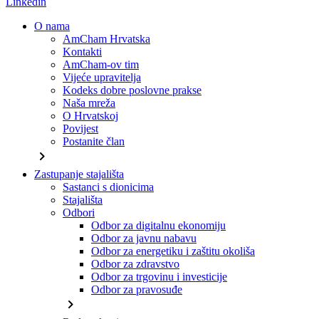
Linkedin
O nama
AmCham Hrvatska
Kontakti
AmCham-ov tim
Vijeće upravitelja
Kodeks dobre poslovne prakse
Naša mreža
O Hrvatskoj
Povijest
Postanite član
chevron_right
Zastupanje stajališta
Sastanci s dionicima
Stajališta
Odbori
Odbor za digitalnu ekonomiju
Odbor za javnu nabavu
Odbor za energetiku i zaštitu okoliša
Odbor za zdravstvo
Odbor za trgovinu i investicije
Odbor za pravosuđe
chevron_right