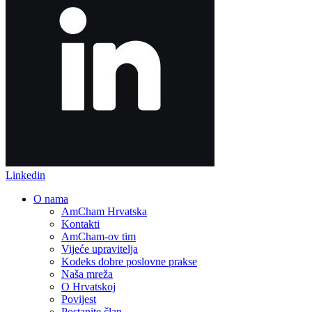
Linkedin
O nama
AmCham Hrvatska
Kontakti
AmCham-ov tim
Vijeće upravitelja
Kodeks dobre poslovne prakse
Naša mreža
O Hrvatskoj
Povijest
Postanite član