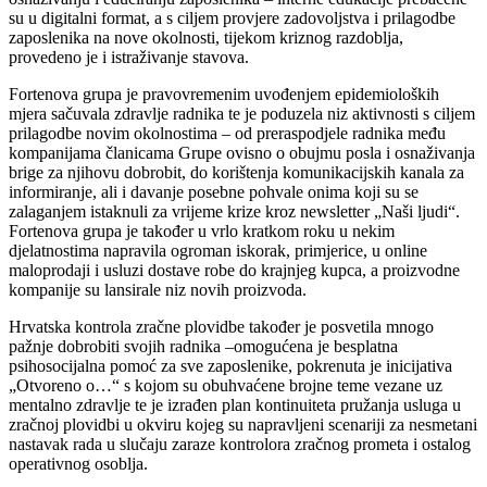
su u digitalni format, a s ciljem provjere zadovoljstva i prilagodbe
zaposlenika na nove okolnosti, tijekom kriznog razdoblja,
provedeno je i istraživanje stavova.
Fortenova grupa je pravovremenim uvođenjem epidemioloških
mjera sačuvala zdravlje radnika te je poduzela niz aktivnosti s ciljem
prilagodbe novim okolnostima – od preraspodjele radnika među
kompanijama članicama Grupe ovisno o obujmu posla i osnaživanja
brige za njihovu dobrobit, do korištenja komunikacijskih kanala za
informiranje, ali i davanje posebne pohvale onima koji su se
zalaganjem istaknuli za vrijeme krize kroz newsletter „Naši ljudi“.
Fortenova grupa je također u vrlo kratkom roku u nekim
djelatnostima napravila ogroman iskorak, primjerice, u online
maloprodaji i usluzi dostave robe do krajnjeg kupca, a proizvodne
kompanije su lansirale niz novih proizvoda.
Hrvatska kontrola zračne plovidbe također je posvetila mnogo
pažnje dobrobiti svojih radnika –omogućena je besplatna
psihosocijalna pomoć za sve zaposlenike, pokrenuta je inicijativa
„Otvoreno o…“ s kojom su obuhvaćene brojne teme vezane uz
mentalno zdravlje te je izrađen plan kontinuiteta pružanja usluga u
zračnoj plovidbi u okviru kojeg su napravljeni scenariji za nesmetani
nastavak rada u slučaju zaraze kontrolora zračnog prometa i ostalog
operativnog osoblja.