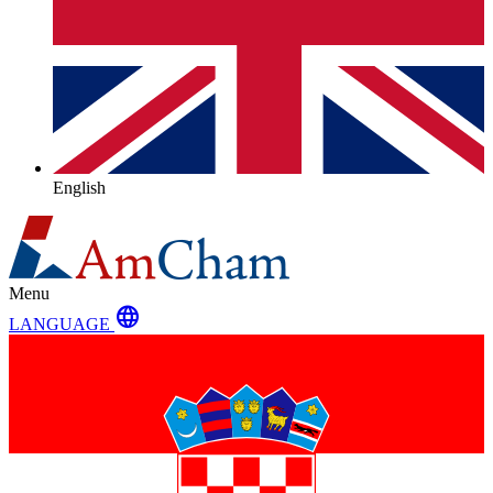
English
Menu
language
LANGUAGE