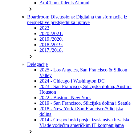
AmCham Talents Alumni
chevron_right
Boardroom Discussions: Digitalna transformacija iz
perspektive predsjednika uprave
2022
2020./2021.
2019./2020.
2018./2019.
2017./2018.
chevron_right
Delegacije
2025 - Los Angeles, San Francisco & Silicon
Valley
2024 - Chicago i Washington DC
2023 - San Francisco, Silicijska dolina, Austin i
Houston
2022 - Boston i New York
2019 - San Francisco, Silicijska dolina i Seattle
2018 - New York i San Francisco/Silicijska
dolina
2014 - Gospodarski posjet izaslanstva hrvatske
Vlade vodećim američkim IT kompanijama
chevron_right