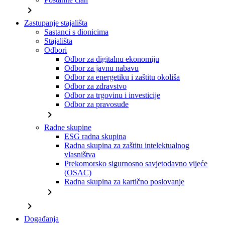
chevron_right
Zastupanje stajališta
Sastanci s dionicima
Stajališta
Odbori
Odbor za digitalnu ekonomiju
Odbor za javnu nabavu
Odbor za energetiku i zaštitu okoliša
Odbor za zdravstvo
Odbor za trgovinu i investicije
Odbor za pravosuđe
chevron_right
Radne skupine
ESG radna skupina
Radna skupina za zaštitu intelektualnog
vlasništva
Prekomorsko sigurnosno savjetodavno vijeće
(OSAC)
Radna skupina za kartično poslovanje
chevron_right
chevron_right
Događanja