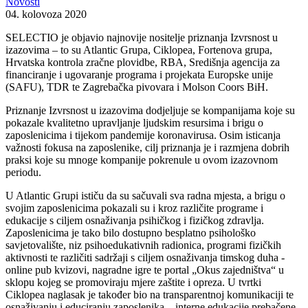
Novosti
04. kolovoza 2020
SELECTIO je objavio najnovije nositelje priznanja Izvrsnost u
izazovima – to su Atlantic Grupa, Ciklopea, Fortenova grupa,
Hrvatska kontrola zračne plovidbe, RBA, Središnja agencija za
financiranje i ugovaranje programa i projekata Europske unije
(SAFU), TDR te Zagrebačka pivovara i Molson Coors BiH.
Priznanje Izvrsnost u izazovima dodjeljuje se kompanijama koje su
pokazale kvalitetno upravljanje ljudskim resursima i brigu o
zaposlenicima i tijekom pandemije koronavirusa. Osim isticanja
važnosti fokusa na zaposlenike, cilj priznanja je i razmjena dobrih
praksi koje su mnoge kompanije pokrenule u ovom izazovnom
periodu.
U Atlantic Grupi ističu da su sačuvali sva radna mjesta, a brigu o
svojim zaposlenicima pokazali su i kroz različite programe i
edukacije s ciljem osnaživanja psihičkog i fizičkog zdravlja.
Zaposlenicima je tako bilo dostupno besplatno psihološko
savjetovalište, niz psihoedukativnih radionica, programi fizičkih
aktivnosti te različiti sadržaji s ciljem osnaživanja timskog duha -
online pub kvizovi, nagradne igre te portal „Okus zajedništva“ u
sklopu kojeg se promoviraju mjere zaštite i opreza. U tvrtki
Ciklopea naglasak je također bio na transparentnoj komunikaciji te
osnaživanju i educiranju zaposlenika – interne edukacije prebačene