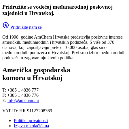
Pridružite se vodećoj međunarodnoj poslovnoj
zajednici u Hrvatskoj.
stars
Pridružite nam se
Od 1998. godine AmCham Hrvatska predstavlja poslovne interese
američkih, međunarodnih i hrvatskih poduzeća. S više od 370
članova, koji zapošljavaju preko 110.000 osoba, glas smo
međunarodnih poduzeća u Hrvatskoj. Prvi smo izbor međunarodnih
poduzeća u zagovaranju javnih politika.
Američka gospodarska
komora u Hrvatskoj
T: +385 1 4836 777
F: +385 1 4836 776
E:
info@amcham.hr
VAT ID: HR 91127208369
Politika privatnosti
Izjava o kolačićima