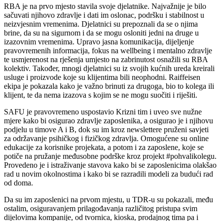
RBA je na prvo mjesto stavila svoje djelatnike. Najvažnije je bilo
sačuvati njihovo zdravlje i dati im oslonac, podršku i stabilnost u
neizvjesnim vremenima. Djelatnici su prepoznali da se o njima
brine, da su na sigurnom i da se mogu osloniti jedni na druge u
izazovnim vremenima. Upravo jasna komunikacija, dijeljenje
pravovremenih informacija, fokus na wellbeing i mentalno zdravlje
te usmjerenost na rješenja umjesto na zabrinutost osnažili su RBA
kolektiv. Također, mnogi djelatnici su iz svojih kućnih ureda kreirali
usluge i proizvode koje su klijentima bili neophodni. Raiffeisen
ekipa je pokazala kako je važno brinuti za drugoga, bio to kolega ili
klijent, te da nema izazova s kojim se ne mogu suočiti i riješiti.
SAFU je pravovremeno uspostavio Krizni tim i uveo sve nužne
mjere kako bi osigurao zdravlje zaposlenika, a osigurao je i njihovu
podjelu u timove A i B, dok su im kroz newslettere pruženi savjeti
za održavanje psihičkog i fizičkog zdravlja. Omogućene su online
edukacije za korisnike projekata, a potom i za zaposlene, koje se
potiče na pružanje međusobne podrške kroz projekt #pohvalikolegu.
Provedeno je i istraživanje stavova kako bi se zaposlenicima olakšao
rad u novim okolnostima i kako bi se razradili modeli za budući rad
od doma.
Da su im zaposlenici na prvom mjestu, u TDR-u su pokazali, među
ostalim, osiguravanjem prilagođavanja različitog pristupa svim
dijelovima kompanije, od tvornica, kioska, prodajnog tima pa i