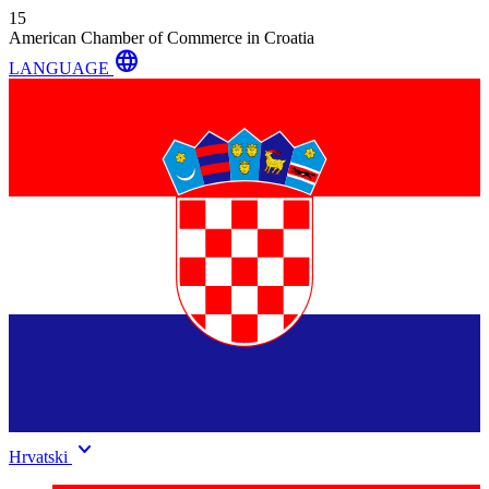
15
American Chamber of Commerce in Croatia
language
LANGUAGE
keyboard_arrow_down
Hrvatski