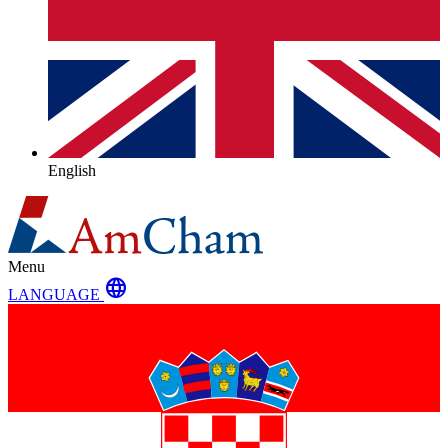
English
Menu
language
LANGUAGE