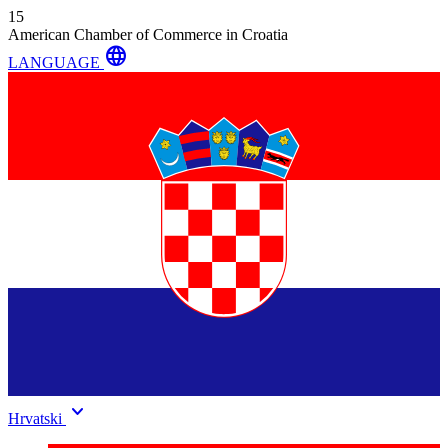
15
American Chamber of Commerce in Croatia
language
LANGUAGE
keyboard_arrow_down
Hrvatski