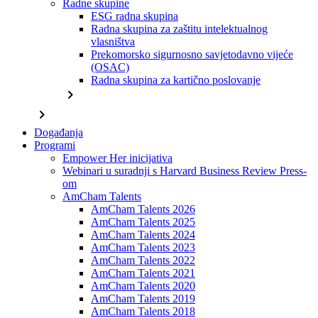
Radne skupine
ESG radna skupina
Radna skupina za zaštitu intelektualnog
vlasništva
Prekomorsko sigurnosno savjetodavno vijeće
(OSAC)
Radna skupina za kartično poslovanje
chevron_right
chevron_right
Događanja
Programi
Empower Her inicijativa
Webinari u suradnji s Harvard Business Review Press-
om
AmCham Talents
AmCham Talents 2026
AmCham Talents 2025
AmCham Talents 2024
AmCham Talents 2023
AmCham Talents 2022
AmCham Talents 2021
AmCham Talents 2020
AmCham Talents 2019
AmCham Talents 2018