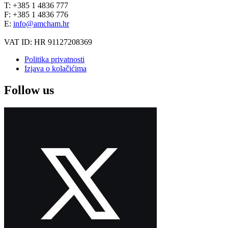
T: +385 1 4836 777
F: +385 1 4836 776
E:
info@amcham.hr
VAT ID: HR 91127208369
Politika privatnosti
Izjava o kolačićima
Follow us