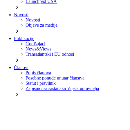
Launchpad USA
chevron_right
Novosti
Novosti
Objave za medije
chevron_right
Publikacije
Godišnjaci
News&Views
Transatlantski i EU odnosi
chevron_right
Članovi
Popis članova
Posebne ponude unutar članstva
Statut i pravilnik
Zapisnici sa sastanaka Vijeća upravitelja
chevron_right