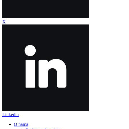
X
Linkedin
O nama