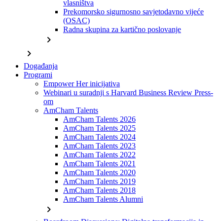
vlasništva
Prekomorsko sigurnosno savjetodavno vijeće
(OSAC)
Radna skupina za kartično poslovanje
chevron_right
chevron_right
Događanja
Programi
Empower Her inicijativa
Webinari u suradnji s Harvard Business Review Press-
om
AmCham Talents
AmCham Talents 2026
AmCham Talents 2025
AmCham Talents 2024
AmCham Talents 2023
AmCham Talents 2022
AmCham Talents 2021
AmCham Talents 2020
AmCham Talents 2019
AmCham Talents 2018
AmCham Talents Alumni
chevron_right