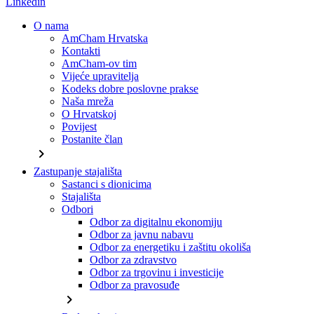
Linkedin
O nama
AmCham Hrvatska
Kontakti
AmCham-ov tim
Vijeće upravitelja
Kodeks dobre poslovne prakse
Naša mreža
O Hrvatskoj
Povijest
Postanite član
chevron_right
Zastupanje stajališta
Sastanci s dionicima
Stajališta
Odbori
Odbor za digitalnu ekonomiju
Odbor za javnu nabavu
Odbor za energetiku i zaštitu okoliša
Odbor za zdravstvo
Odbor za trgovinu i investicije
Odbor za pravosuđe
chevron_right