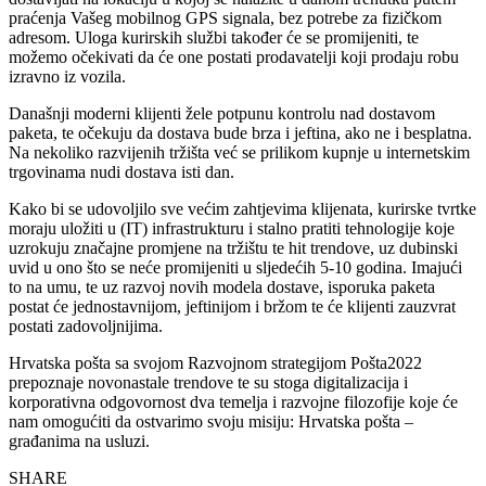
praćenja Vašeg mobilnog GPS signala, bez potrebe za fizičkom
adresom. Uloga kurirskih službi također će se promijeniti, te
možemo očekivati da će one postati prodavatelji koji prodaju robu
izravno iz vozila.
Današnji moderni klijenti žele potpunu kontrolu nad dostavom
paketa, te očekuju da dostava bude brza i jeftina, ako ne i besplatna.
Na nekoliko razvijenih tržišta već se prilikom kupnje u internetskim
trgovinama nudi dostava isti dan.
Kako bi se udovoljilo sve većim zahtjevima klijenata, kurirske tvrtke
moraju uložiti u (IT) infrastrukturu i stalno pratiti tehnologije koje
uzrokuju značajne promjene na tržištu te hit trendove, uz dubinski
uvid u ono što se neće promijeniti u sljedećih 5-10 godina. Imajući
to na umu, te uz razvoj novih modela dostave, isporuka paketa
postat će jednostavnijom, jeftinijom i bržom te će klijenti zauzvrat
postati zadovoljnijima.
Hrvatska pošta sa svojom Razvojnom strategijom Pošta2022
prepoznaje novonastale trendove te su stoga digitalizacija i
korporativna odgovornost dva temelja i razvojne filozofije koje će
nam omogućiti da ostvarimo svoju misiju: Hrvatska pošta –
građanima na usluzi.
SHARE