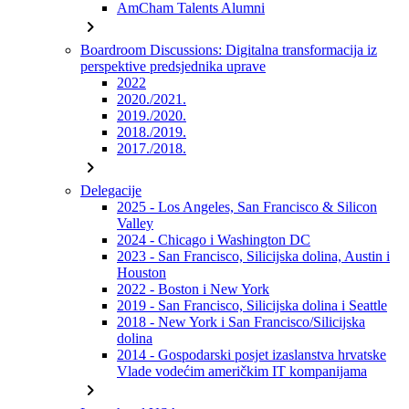
AmCham Talents Alumni
chevron_right
Boardroom Discussions: Digitalna transformacija iz
perspektive predsjednika uprave
2022
2020./2021.
2019./2020.
2018./2019.
2017./2018.
chevron_right
Delegacije
2025 - Los Angeles, San Francisco & Silicon
Valley
2024 - Chicago i Washington DC
2023 - San Francisco, Silicijska dolina, Austin i
Houston
2022 - Boston i New York
2019 - San Francisco, Silicijska dolina i Seattle
2018 - New York i San Francisco/Silicijska
dolina
2014 - Gospodarski posjet izaslanstva hrvatske
Vlade vodećim američkim IT kompanijama
chevron_right