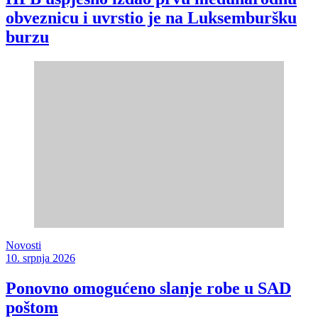
obveznicu i uvrstio je na Luksemburšku
burzu
Novosti
10. srpnja 2026
Ponovno omogućeno slanje robe u SAD
poštom