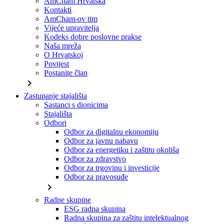
AmCham Hrvatska
Kontakti
AmCham-ov tim
Vijeće upravitelja
Kodeks dobre poslovne prakse
Naša mreža
O Hrvatskoj
Povijest
Postanite član
chevron_right
Zastupanje stajališta
Sastanci s dionicima
Stajališta
Odbori
Odbor za digitalnu ekonomiju
Odbor za javnu nabavu
Odbor za energetiku i zaštitu okoliša
Odbor za zdravstvo
Odbor za trgovinu i investicije
Odbor za pravosuđe
chevron_right
Radne skupine
ESG radna skupina
Radna skupina za zaštitu intelektualnog