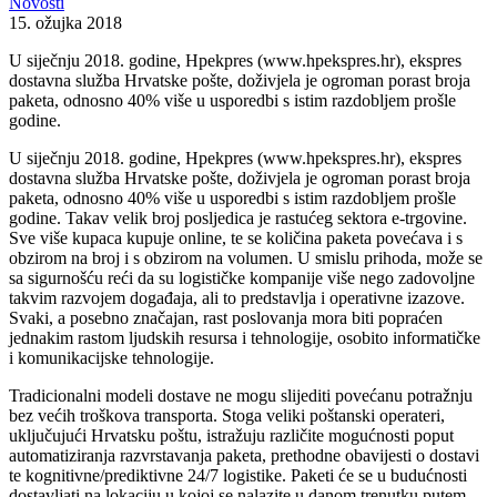
Novosti
15. ožujka 2018
U siječnju 2018. godine, Hpekpres (www.hpekspres.hr), ekspres
dostavna služba Hrvatske pošte, doživjela je ogroman porast broja
paketa, odnosno 40% više u usporedbi s istim razdobljem prošle
godine.
U siječnju 2018. godine, Hpekpres (www.hpekspres.hr), ekspres
dostavna služba Hrvatske pošte, doživjela je ogroman porast broja
paketa, odnosno 40% više u usporedbi s istim razdobljem prošle
godine. Takav velik broj posljedica je rastućeg sektora e-trgovine.
Sve više kupaca kupuje online, te se količina paketa povećava i s
obzirom na broj i s obzirom na volumen. U smislu prihoda, može se
sa sigurnošću reći da su logističke kompanije više nego zadovoljne
takvim razvojem događaja, ali to predstavlja i operativne izazove.
Svaki, a posebno značajan, rast poslovanja mora biti popraćen
jednakim rastom ljudskih resursa i tehnologije, osobito informatičke
i komunikacijske tehnologije.
Tradicionalni modeli dostave ne mogu slijediti povećanu potražnju
bez većih troškova transporta. Stoga veliki poštanski operateri,
uključujući Hrvatsku poštu, istražuju različite mogućnosti poput
automatiziranja razvrstavanja paketa, prethodne obavijesti o dostavi
te kognitivne/prediktivne 24/7 logistike. Paketi će se u budućnosti
dostavljati na lokaciju u kojoj se nalazite u danom trenutku putem