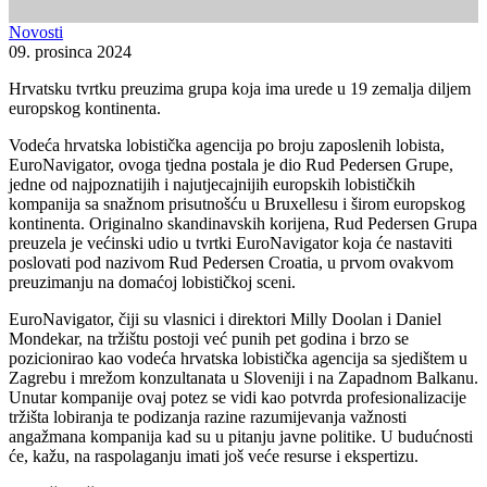
Novosti
09. prosinca 2024
Hrvatsku tvrtku preuzima grupa koja ima urede u 19 zemalja diljem
europskog kontinenta.
Vodeća hrvatska lobistička agencija po broju zaposlenih lobista,
EuroNavigator, ovoga tjedna postala je dio Rud Pedersen Grupe,
jedne od najpoznatijih i najutjecajnijih europskih lobističkih
kompanija sa snažnom prisutnošću u Bruxellesu i širom europskog
kontinenta. Originalno skandinavskih korijena, Rud Pedersen Grupa
preuzela je većinski udio u tvrtki EuroNavigator koja će nastaviti
poslovati pod nazivom Rud Pedersen Croatia, u prvom ovakvom
preuzimanju na domaćoj lobističkoj sceni.
EuroNavigator, čiji su vlasnici i direktori Milly Doolan i Daniel
Mondekar, na tržištu postoji već punih pet godina i brzo se
pozicionirao kao vodeća hrvatska lobistička agencija sa sjedištem u
Zagrebu i mrežom konzultanata u Sloveniji i na Zapadnom Balkanu.
Unutar kompanije ovaj potez se vidi kao potvrda profesionalizacije
tržišta lobiranja te podizanja razine razumijevanja važnosti
angažmana kompanija kad su u pitanju javne politike. U budućnosti
će, kažu, na raspolaganju imati još veće resurse i ekspertizu.