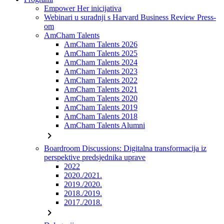
Empower Her inicijativa
Webinari u suradnji s Harvard Business Review Press-
om
AmCham Talents
AmCham Talents 2026
AmCham Talents 2025
AmCham Talents 2024
AmCham Talents 2023
AmCham Talents 2022
AmCham Talents 2021
AmCham Talents 2020
AmCham Talents 2019
AmCham Talents 2018
AmCham Talents Alumni
chevron_right
Boardroom Discussions: Digitalna transformacija iz
perspektive predsjednika uprave
2022
2020./2021.
2019./2020.
2018./2019.
2017./2018.
chevron_right