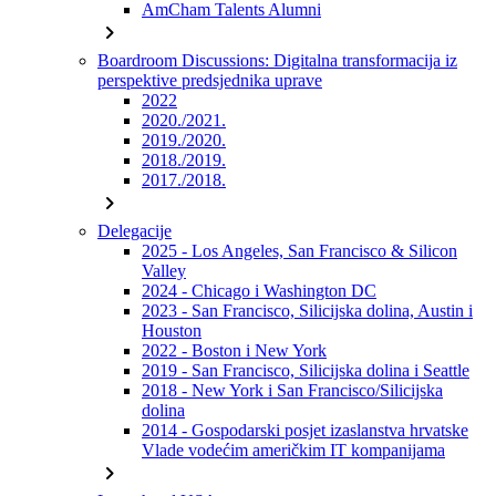
AmCham Talents Alumni
chevron_right
Boardroom Discussions: Digitalna transformacija iz
perspektive predsjednika uprave
2022
2020./2021.
2019./2020.
2018./2019.
2017./2018.
chevron_right
Delegacije
2025 - Los Angeles, San Francisco & Silicon
Valley
2024 - Chicago i Washington DC
2023 - San Francisco, Silicijska dolina, Austin i
Houston
2022 - Boston i New York
2019 - San Francisco, Silicijska dolina i Seattle
2018 - New York i San Francisco/Silicijska
dolina
2014 - Gospodarski posjet izaslanstva hrvatske
Vlade vodećim američkim IT kompanijama
chevron_right