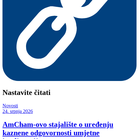
Nastavite čitati
Novosti
24. srpnja 2026
AmCham-ovo stajalište o uređenju
kaznene odgovornosti umjetne