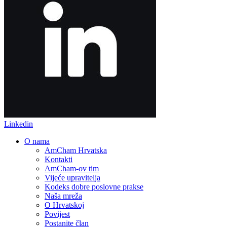
Linkedin
O nama
AmCham Hrvatska
Kontakti
AmCham-ov tim
Vijeće upravitelja
Kodeks dobre poslovne prakse
Naša mreža
O Hrvatskoj
Povijest
Postanite član