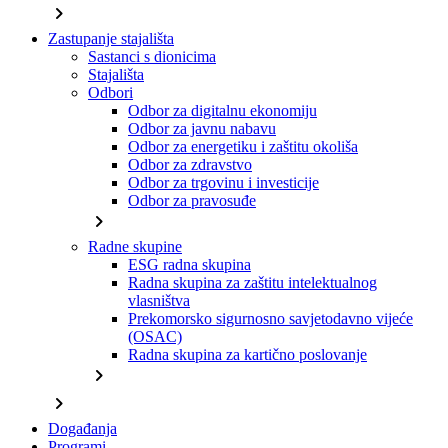
chevron_right
Zastupanje stajališta
Sastanci s dionicima
Stajališta
Odbori
Odbor za digitalnu ekonomiju
Odbor za javnu nabavu
Odbor za energetiku i zaštitu okoliša
Odbor za zdravstvo
Odbor za trgovinu i investicije
Odbor za pravosuđe
chevron_right
Radne skupine
ESG radna skupina
Radna skupina za zaštitu intelektualnog
vlasništva
Prekomorsko sigurnosno savjetodavno vijeće
(OSAC)
Radna skupina za kartično poslovanje
chevron_right
chevron_right
Događanja
Programi