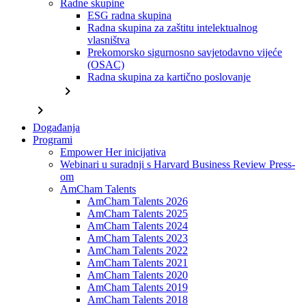
Radne skupine
ESG radna skupina
Radna skupina za zaštitu intelektualnog
vlasništva
Prekomorsko sigurnosno savjetodavno vijeće
(OSAC)
Radna skupina za kartično poslovanje
chevron_right
chevron_right
Događanja
Programi
Empower Her inicijativa
Webinari u suradnji s Harvard Business Review Press-
om
AmCham Talents
AmCham Talents 2026
AmCham Talents 2025
AmCham Talents 2024
AmCham Talents 2023
AmCham Talents 2022
AmCham Talents 2021
AmCham Talents 2020
AmCham Talents 2019
AmCham Talents 2018