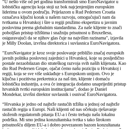
"U nešto više od pet godina transformirali smo EuroNavigator u
lobističku agenciju koja stoji uz bok najcjenjenijim europskim
liderima u ovom području. Prijelazom u Rud Pedersen Croatia
označava ključni korak u našem razvoju, omogućujući nam da
tvrtkama u Hrvatskoj i šire u regiji pružimo ekspertizu u javnim
poslovima prema globalnim standardima. Za naše klijente to znači
poboljšan pristup tržištima i snažniju prisutnost u Bruxellesu,
osiguravajući da se njihov glas čuje na najvišim razinama", izjavila
je Milly Doolan, izvršna direktorica i suvlasnica EuroNavigatora.
"EuroNavigator je kroz svoje poslovanje približio značaj europskih
javnih politika poslovnoj zajednici u Hrvatskoj, koje su posljedično
postale nezaobilazan dio strateškog razvoja svih naših klijenata. Kao
dio Rud Pedersen Grupe, ojačat ćemo našu poziciju u Hrvatskoj i
regiji, koja se sve više usklađuje s Europskom unijom. Ovo je
ključna i pozitivna prekretnica za naš tim, klijente i domaću
lobističku industriju, a ova će integracija dodatno unaprijediti pristup
hrvatskih tvrtki europskim institucijama”, dodao je Daniel
Mondekar, izvršni direktor suvlasnik i osnivač EuroNavigatora.
“Hrvatska je jedno od najbrže rastućih tržišta u jednoj od najbrže
rastućih regija u Europi. Naši klijenti od nas očekuju rješavanje
složenih regulatornih pitanja EU-a i često trebaju našu lokalnu
podršku. Mi smo jedina konzultantska tvrtka s tako širokom
prisutnošću diljem EU-a i dobro povezanom bazom konzultanata