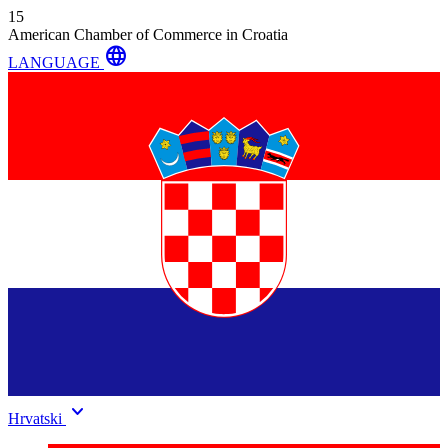
15
American Chamber of Commerce in Croatia
language
LANGUAGE
keyboard_arrow_down
Hrvatski