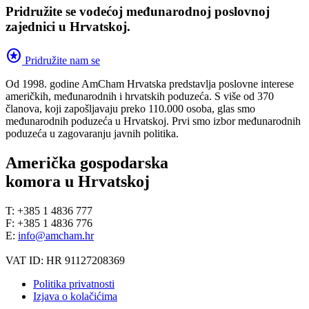
Pridružite se vodećoj međunarodnoj poslovnoj
zajednici u Hrvatskoj.
stars
Pridružite nam se
Od 1998. godine AmCham Hrvatska predstavlja poslovne interese
američkih, međunarodnih i hrvatskih poduzeća. S više od 370
članova, koji zapošljavaju preko 110.000 osoba, glas smo
međunarodnih poduzeća u Hrvatskoj. Prvi smo izbor međunarodnih
poduzeća u zagovaranju javnih politika.
Američka gospodarska
komora u Hrvatskoj
T: +385 1 4836 777
F: +385 1 4836 776
E:
info@amcham.hr
VAT ID: HR 91127208369
Politika privatnosti
Izjava o kolačićima