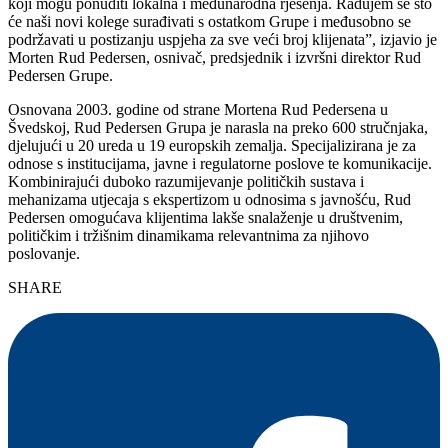
koji mogu ponuditi lokalna i međunarodna rješenja. Radujem se što
će naši novi kolege surađivati s ostatkom Grupe i međusobno se
podržavati u postizanju uspjeha za sve veći broj klijenata”, izjavio je
Morten Rud Pedersen, osnivač, predsjednik i izvršni direktor Rud
Pedersen Grupe.
Osnovana 2003. godine od strane Mortena Rud Pedersena u
Švedskoj, Rud Pedersen Grupa je narasla na preko 600 stručnjaka,
djelujući u 20 ureda u 19 europskih zemalja. Specijalizirana je za
odnose s institucijama, javne i regulatorne poslove te komunikacije.
Kombinirajući duboko razumijevanje političkih sustava i
mehanizama utjecaja s ekspertizom u odnosima s javnošću, Rud
Pedersen omogućava klijentima lakše snalaženje u društvenim,
političkim i tržišnim dinamikama relevantnima za njihovo
poslovanje.
SHARE