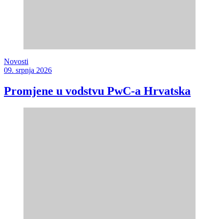
Novosti
09. srpnja 2026
Promjene u vodstvu PwC-a Hrvatska