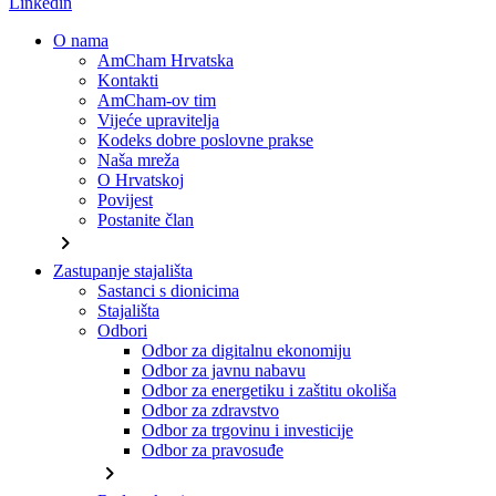
Linkedin
O nama
AmCham Hrvatska
Kontakti
AmCham-ov tim
Vijeće upravitelja
Kodeks dobre poslovne prakse
Naša mreža
O Hrvatskoj
Povijest
Postanite član
chevron_right
Zastupanje stajališta
Sastanci s dionicima
Stajališta
Odbori
Odbor za digitalnu ekonomiju
Odbor za javnu nabavu
Odbor za energetiku i zaštitu okoliša
Odbor za zdravstvo
Odbor za trgovinu i investicije
Odbor za pravosuđe
chevron_right