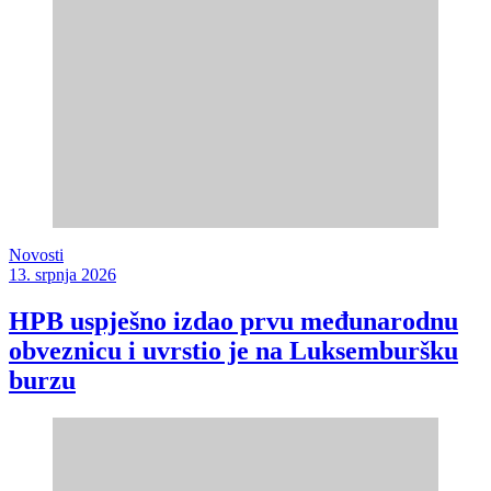
Novosti
13. srpnja 2026
HPB uspješno izdao prvu međunarodnu
obveznicu i uvrstio je na Luksemburšku
burzu