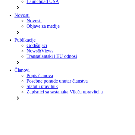
Launchpad USA
chevron_right
Novosti
Novosti
Objave za medije
chevron_right
Publikacije
Godišnjaci
News&Views
Transatlantski i EU odnosi
chevron_right
Članovi
Popis članova
Posebne ponude unutar članstva
Statut i pravilnik
Zapisnici sa sastanaka Vijeća upravitelja
chevron_right