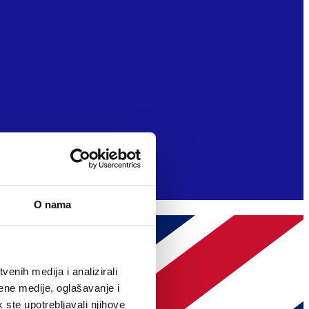
O nama
enih medija i analizirali
ene medije, oglašavanje i
k ste upotrebljavali njihove