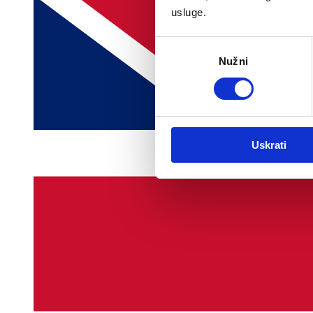
usluge.
Odabir
Nužni
pristanka
Uskrati