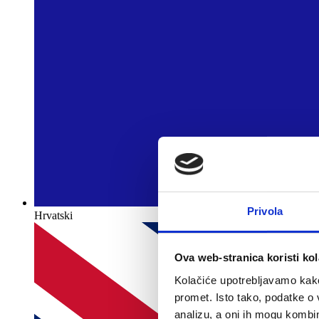
Privola
Hrvatski
Ova web-stranica koristi kol
Kolačiće upotrebljavamo kako 
promet. Isto tako, podatke o 
analizu, a oni ih mogu kombini