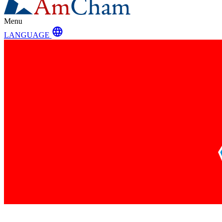
Menu
language
LANGUAGE