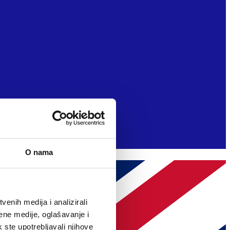
O nama
enih medija i analizirali
ene medije, oglašavanje i
k ste upotrebljavali njihove