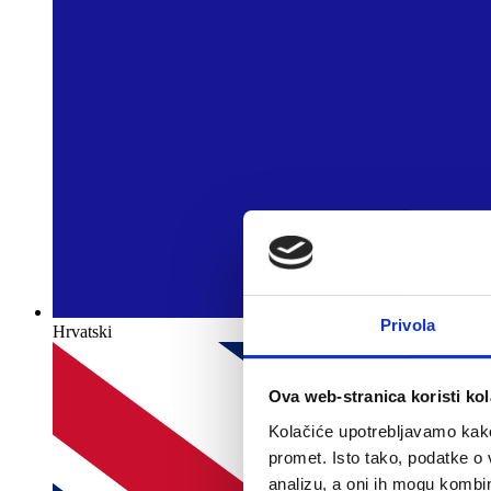
Privola
Hrvatski
Ova web-stranica koristi kol
Kolačiće upotrebljavamo kako 
promet. Isto tako, podatke o 
analizu, a oni ih mogu kombini