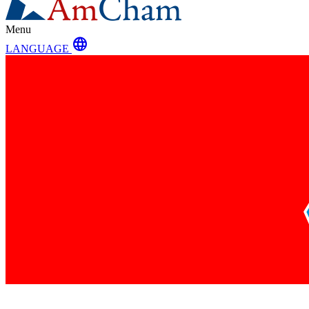
Menu
language
LANGUAGE