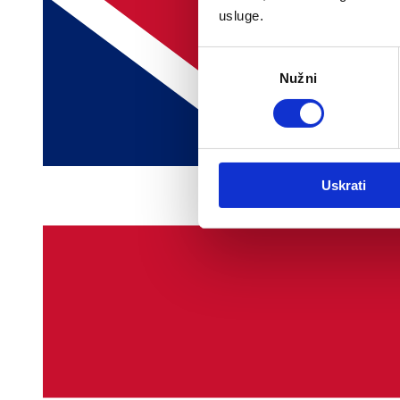
usluge.
Odabir
Nužni
pristanka
Uskrati