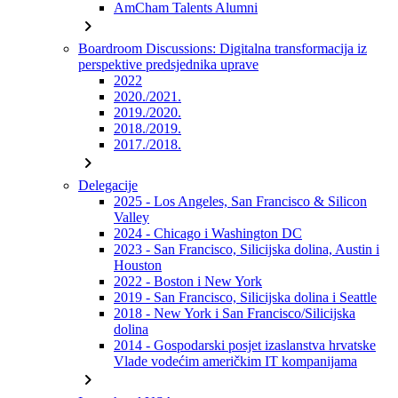
AmCham Talents Alumni
chevron_right
Boardroom Discussions: Digitalna transformacija iz
perspektive predsjednika uprave
2022
2020./2021.
2019./2020.
2018./2019.
2017./2018.
chevron_right
Delegacije
2025 - Los Angeles, San Francisco & Silicon
Valley
2024 - Chicago i Washington DC
2023 - San Francisco, Silicijska dolina, Austin i
Houston
2022 - Boston i New York
2019 - San Francisco, Silicijska dolina i Seattle
2018 - New York i San Francisco/Silicijska
dolina
2014 - Gospodarski posjet izaslanstva hrvatske
Vlade vodećim američkim IT kompanijama
chevron_right