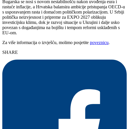
Bugarska se nosi s novom nestabilnošću nakon uvođenja eura i
rastuće inflacije, a Hrvatska balansira ambicije pristupanja OECD-u
s usporavanjem rasta i domaćom političkom polarizacijom. U Srbiji
politička neizvjesnost i pripreme za EXPO 2027 oblikuju
investicijsku klimu, dok je razvoj situacije u Ukrajini i dalje usko
povezan s događanjima na bojištu i tempom reformi usklađenih s
EU-om.
Za više informacija o izvješću, molimo posjetite
poveznicu
.
SHARE