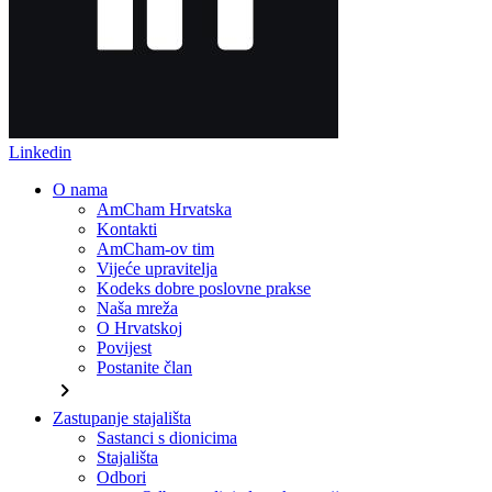
Linkedin
O nama
AmCham Hrvatska
Kontakti
AmCham-ov tim
Vijeće upravitelja
Kodeks dobre poslovne prakse
Naša mreža
O Hrvatskoj
Povijest
Postanite član
chevron_right
Zastupanje stajališta
Sastanci s dionicima
Stajališta
Odbori