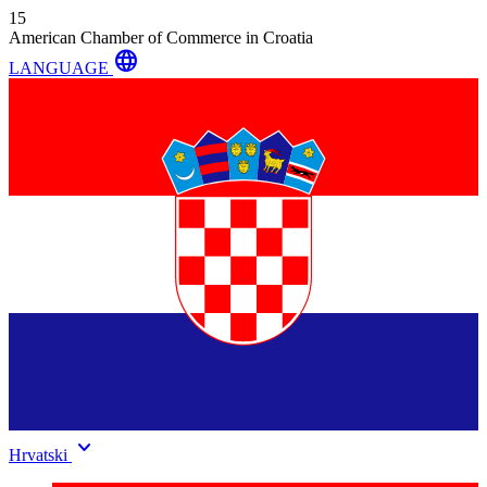
15
American Chamber of Commerce in Croatia
language
LANGUAGE
keyboard_arrow_down
Hrvatski