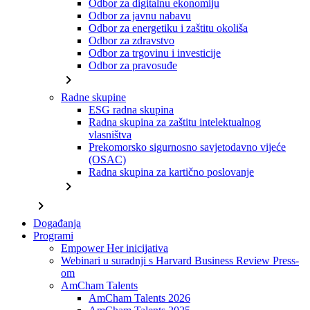
Odbor za digitalnu ekonomiju
Odbor za javnu nabavu
Odbor za energetiku i zaštitu okoliša
Odbor za zdravstvo
Odbor za trgovinu i investicije
Odbor za pravosuđe
chevron_right
Radne skupine
ESG radna skupina
Radna skupina za zaštitu intelektualnog
vlasništva
Prekomorsko sigurnosno savjetodavno vijeće
(OSAC)
Radna skupina za kartično poslovanje
chevron_right
chevron_right
Događanja
Programi
Empower Her inicijativa
Webinari u suradnji s Harvard Business Review Press-
om
AmCham Talents
AmCham Talents 2026