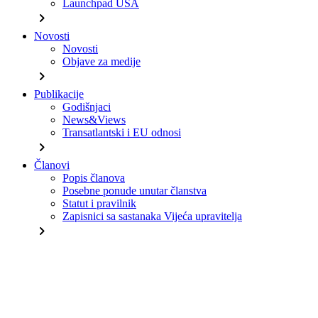
Launchpad USA
chevron_right
Novosti
Novosti
Objave za medije
chevron_right
Publikacije
Godišnjaci
News&Views
Transatlantski i EU odnosi
chevron_right
Članovi
Popis članova
Posebne ponude unutar članstva
Statut i pravilnik
Zapisnici sa sastanaka Vijeća upravitelja
chevron_right