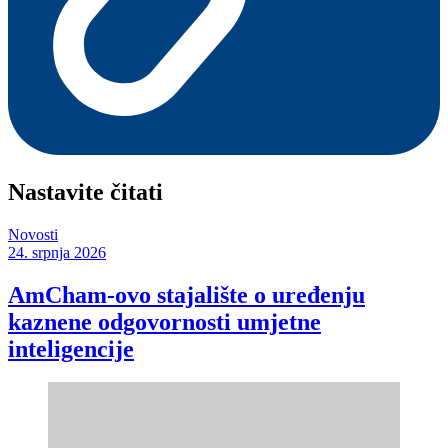
Nastavite čitati
Novosti
24. srpnja 2026
AmCham-ovo stajalište o uređenju
kaznene odgovornosti umjetne
inteligencije