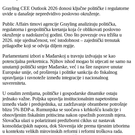
Grayling CEE Outlook 2026 donosi ključne političke i regulatorne
uvide u današnje nepredvidivo poslovno okruženje.
Public Affairs timovi agencije Grayling analiziraju politička,
regulatorna i geopolitička kretanja koja će oblikovati poslovno
okruženje u nadolazećoj godini. Ono što povezuje ova tržišta u
2026. nije ujednačenost, već istodobnost – zajednički trenutak
prilagodbe koji se odvija diljem regije.
Parlamentarni izbori u Mađarskoj u travnju izdvajaju se kao
potencijalna prekretnica. Njihov ishod mogao bi utjecati ne samo na
unutarnji politički smjer Mađarske, već i na šire rasprave unutar
Europske unije, od proširenja i politike sankcija do fiskalnog
upravljanja i ravnoteže između integracije i nacionalnog
suvereniteta.
U ostalim zemljama, političke i gospodarske dinamike ostaju
jednako važne. Poljska upravlja institucionalnim napetostima
između vlade i predsjednika, uz zadržavanje obrambene potrošnje
blizu 5% BDP-a. Rumunjska se suočava s krhkošću koalicije i
obnovljenim fiskalnim pritiscima nakon opsežnih poreznih mjera.
Slovačka ulazi u polarizirani predizborni ciklus uz nastavak
konsolidacijskih napora, dok Slovenija ide prema tijesnim izborima
u kontekstu velikih mirovinskih reformi i reformi troškova rada.