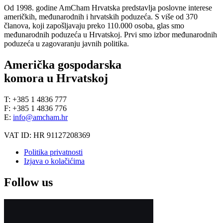
Od 1998. godine AmCham Hrvatska predstavlja poslovne interese
američkih, međunarodnih i hrvatskih poduzeća. S više od 370
članova, koji zapošljavaju preko 110.000 osoba, glas smo
međunarodnih poduzeća u Hrvatskoj. Prvi smo izbor međunarodnih
poduzeća u zagovaranju javnih politika.
Američka gospodarska
komora u Hrvatskoj
T: +385 1 4836 777
F: +385 1 4836 776
E:
info@amcham.hr
VAT ID: HR 91127208369
Politika privatnosti
Izjava o kolačićima
Follow us