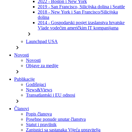
2022 - Boston i New York
2019 - San Francisco, Silicijska dolina i Seattle
2018 - New York i San Francisco/Silicijska
dolina
2014 - Gospodarski posjet izaslanstva hrvatske
Vlade vodećim američkim IT kompanijama
chevron_right
Launchpad USA
chevron_right
Novosti
Novosti
Objave za medije
chevron_right
Publikacije
Godišnjaci
News&Views
Transatlantski i EU odnosi
chevron_right
Članovi
Popis članova
Posebne ponude unutar članstva
Statut i pravilnik
Zapisnici sa sastanaka Vijeća upravitelja