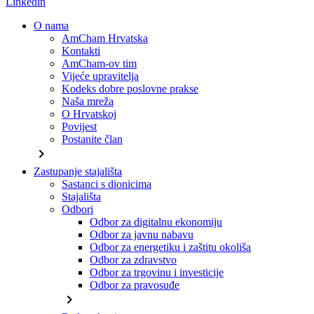
Linkedin
O nama
AmCham Hrvatska
Kontakti
AmCham-ov tim
Vijeće upravitelja
Kodeks dobre poslovne prakse
Naša mreža
O Hrvatskoj
Povijest
Postanite član
chevron_right
Zastupanje stajališta
Sastanci s dionicima
Stajališta
Odbori
Odbor za digitalnu ekonomiju
Odbor za javnu nabavu
Odbor za energetiku i zaštitu okoliša
Odbor za zdravstvo
Odbor za trgovinu i investicije
Odbor za pravosuđe
chevron_right