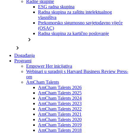
Radne skupine
ESG radna skupina
Radna skupina za zaštitu intelektualnog
vlasništva
Prekomorsko sigurnosno savjetodavno vijeće
(OSAC)
Radna skupina za kartično poslovanje
chevron_right
chevron_right
Događanja
Programi
Empower Her inicijativa
Webinari u suradnji s Harvard Business Review Press-
om
AmCham Talents
AmCham Talents 2026
AmCham Talents 2025
AmCham Talents 2024
AmCham Talents 2023
AmCham Talents 2022
AmCham Talents 2021
AmCham Talents 2020
AmCham Talents 2019
AmCham Talents 2018