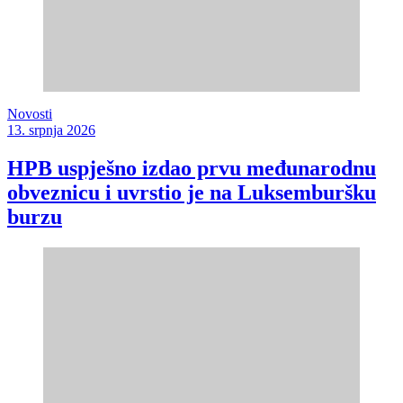
Novosti
13. srpnja 2026
HPB uspješno izdao prvu međunarodnu
obveznicu i uvrstio je na Luksemburšku
burzu