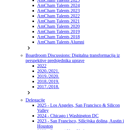
AmCham Talents 2025
AmCham Talents 2024
AmCham Talents 2023
AmCham Talents 2022
AmCham Talents 2021
AmCham Talents 2020
AmCham Talents 2019
AmCham Talents 2018
AmCham Talents Alumni
chevron_right
Boardroom Discussions: Digitalna transformacija iz
perspektive predsjednika uprave
2022
2020./2021.
2019./2020.
2018./2019.
2017./2018.
chevron_right
Delegacije
2025 - Los Angeles, San Francisco & Silicon
Valley
2024 - Chicago i Washington DC
2023 - San Francisco, Silicijska dolina, Austin i
Houston