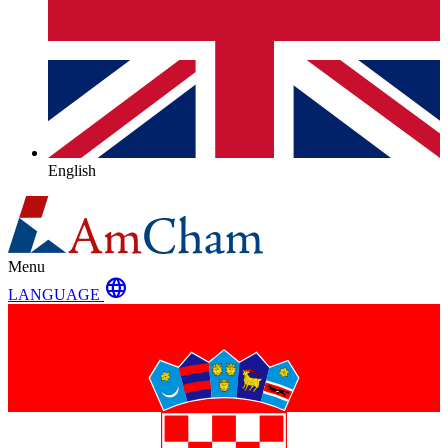
English
Menu
language
LANGUAGE