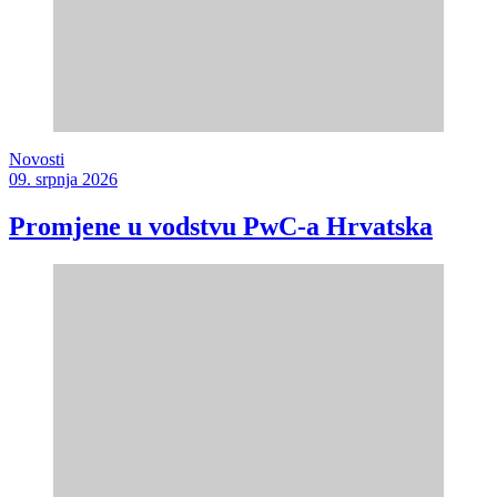
Novosti
09. srpnja 2026
Promjene u vodstvu PwC-a Hrvatska