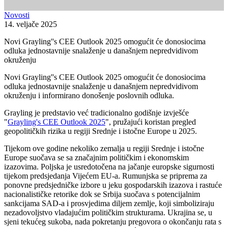
Novosti
14. veljače 2025
Novi Grayling''s CEE Outlook 2025 omogućit će donosiocima
odluka jednostavnije snalaženje u današnjem nepredvidivom
okruženju
Novi Grayling''s CEE Outlook 2025 omogućit će donosiocima
odluka jednostavnije snalaženje u današnjem nepredvidivom
okruženju i informirano donošenje poslovnih odluka.
Grayling je predstavio već tradicionalno godišnje izvješće
"
Grayling's CEE Outlook 2025
", pružajući koristan pregled
geopolitičkih rizika u regiji Srednje i istočne Europe u 2025.
Tijekom ove godine nekoliko zemalja u regiji Srednje i istočne
Europe suočava se sa značajnim političkim i ekonomskim
izazovima. Poljska je usredotočena na jačanje europske sigurnosti
tijekom predsjedanja Vijećem EU-a. Rumunjska se priprema za
ponovne predsjedničke izbore u jeku gospodarskih izazova i rastuće
nacionalističke retorike dok se Srbija suočava s potencijalnim
sankcijama SAD-a i prosvjedima diljem zemlje, koji simboliziraju
nezadovoljstvo vladajućim političkim strukturama. Ukrajina se, u
sjeni tekućeg sukoba, nada pokretanju pregovora o okončanju rata s