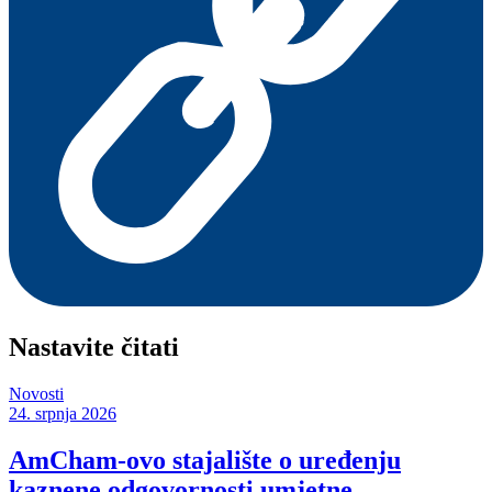
Nastavite čitati
Novosti
24. srpnja 2026
AmCham-ovo stajalište o uređenju
kaznene odgovornosti umjetne