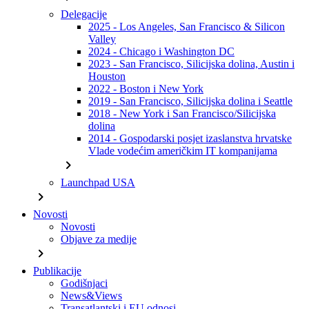
Delegacije
2025 - Los Angeles, San Francisco & Silicon
Valley
2024 - Chicago i Washington DC
2023 - San Francisco, Silicijska dolina, Austin i
Houston
2022 - Boston i New York
2019 - San Francisco, Silicijska dolina i Seattle
2018 - New York i San Francisco/Silicijska
dolina
2014 - Gospodarski posjet izaslanstva hrvatske
Vlade vodećim američkim IT kompanijama
chevron_right
Launchpad USA
chevron_right
Novosti
Novosti
Objave za medije
chevron_right
Publikacije
Godišnjaci
News&Views
Transatlantski i EU odnosi