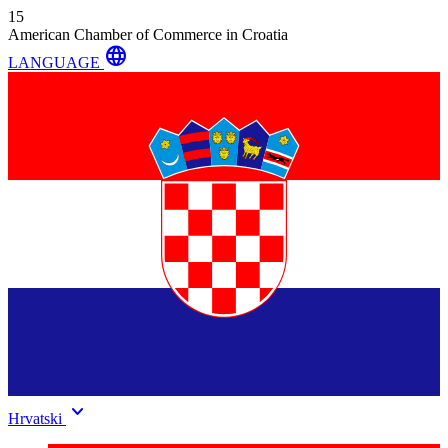
15
American Chamber of Commerce in Croatia
language
LANGUAGE
keyboard_arrow_down
Hrvatski