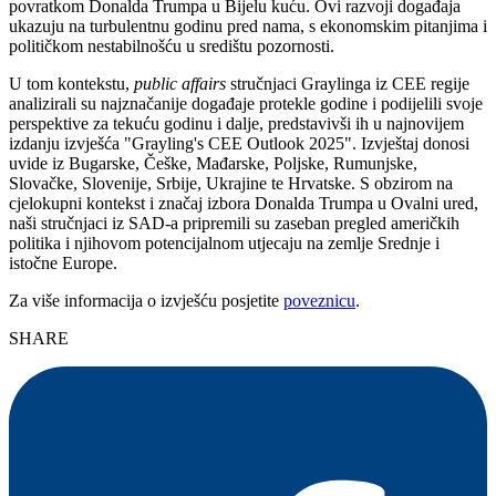
povratkom Donalda Trumpa u Bijelu kuću. Ovi razvoji događaja
ukazuju na turbulentnu godinu pred nama, s ekonomskim pitanjima i
političkom nestabilnošću u središtu pozornosti.
U tom kontekstu,
public affairs
stručnjaci Graylinga iz CEE regije
analizirali su najznačanije događaje protekle godine i podijelili svoje
perspektive za tekuću godinu i dalje, predstavivši ih u najnovijem
izdanju izvješća "Grayling's CEE Outlook 2025". Izvještaj donosi
uvide iz Bugarske, Češke, Mađarske, Poljske, Rumunjske,
Slovačke, Slovenije, Srbije, Ukrajine te Hrvatske. S obzirom na
cjelokupni kontekst i značaj izbora Donalda Trumpa u Ovalni ured,
naši stručnjaci iz SAD-a pripremili su zaseban pregled američkih
politika i njihovom potencijalnom utjecaju na zemlje Srednje i
istočne Europe.
Za više informacija o izvješću posjetite
poveznicu
.
SHARE