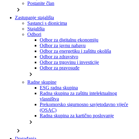
Postanite član
chevron_right
Zastupanje stajališta
Sastanci s dionicima
Stajališta
Odbori
Odbor za digitalnu ekonomiju
Odbor za javnu nabavu
Odbor za energetiku i zaštitu okoliša
Odbor za zdravstvo
Odbor za trgovinu i investicije
Odbor za pravosuđe
chevron_right
Radne skupine
ESG radna skupina
Radna skupina za zaštitu intelektualnog
vlasništva
Prekomorsko sigurnosno savjetodavno vijeće
(OSAC)
Radna skupina za kartično poslovanje
chevron_right
chevron_right
Događanja