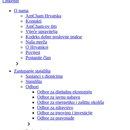
Linkedin
O nama
AmCham Hrvatska
Kontakti
AmCham-ov tim
Vijeće upravitelja
Kodeks dobre poslovne prakse
Naša mreža
O Hrvatskoj
Povijest
Postanite član
chevron_right
Zastupanje stajališta
Sastanci s dionicima
Stajališta
Odbori
Odbor za digitalnu ekonomiju
Odbor za javnu nabavu
Odbor za energetiku i zaštitu okoliša
Odbor za zdravstvo
Odbor za trgovinu i investicije
Odbor za pravosuđe
chevron_right