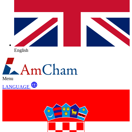
English
Menu
language
LANGUAGE