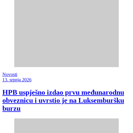
Novosti
13. srpnja 2026
HPB uspješno izdao prvu međunarodnu
obveznicu i uvrstio je na Luksemburšku
burzu