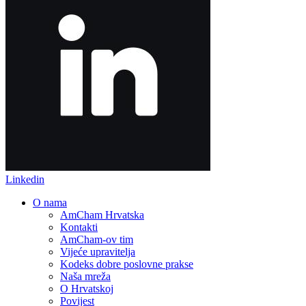
Linkedin
O nama
AmCham Hrvatska
Kontakti
AmCham-ov tim
Vijeće upravitelja
Kodeks dobre poslovne prakse
Naša mreža
O Hrvatskoj
Povijest