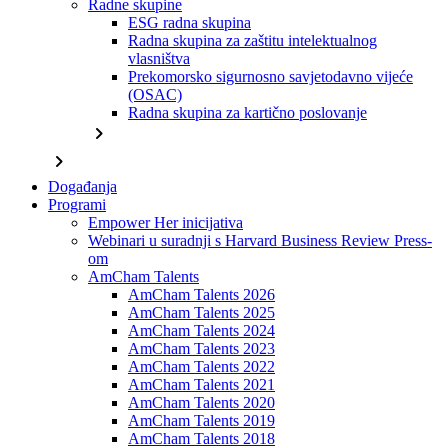
Radne skupine
ESG radna skupina
Radna skupina za zaštitu intelektualnog
vlasništva
Prekomorsko sigurnosno savjetodavno vijeće
(OSAC)
Radna skupina za kartično poslovanje
chevron_right
chevron_right
Događanja
Programi
Empower Her inicijativa
Webinari u suradnji s Harvard Business Review Press-
om
AmCham Talents
AmCham Talents 2026
AmCham Talents 2025
AmCham Talents 2024
AmCham Talents 2023
AmCham Talents 2022
AmCham Talents 2021
AmCham Talents 2020
AmCham Talents 2019
AmCham Talents 2018