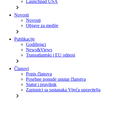
Launchpad USA
chevron_right
Novosti
Novosti
Objave za medije
chevron_right
Publikacije
Godišnjaci
News&Views
Transatlantski i EU odnosi
chevron_right
Članovi
Popis članova
Posebne ponude unutar članstva
Statut i pravilnik
Zapisnici sa sastanaka Vijeća upravitelja
chevron_right