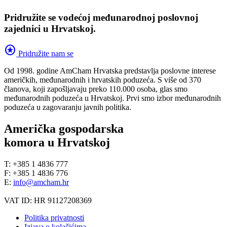
Pridružite se vodećoj međunarodnoj poslovnoj
zajednici u Hrvatskoj.
stars
Pridružite nam se
Od 1998. godine AmCham Hrvatska predstavlja poslovne interese
američkih, međunarodnih i hrvatskih poduzeća. S više od 370
članova, koji zapošljavaju preko 110.000 osoba, glas smo
međunarodnih poduzeća u Hrvatskoj. Prvi smo izbor međunarodnih
poduzeća u zagovaranju javnih politika.
Američka gospodarska
komora u Hrvatskoj
T: +385 1 4836 777
F: +385 1 4836 776
E:
info@amcham.hr
VAT ID: HR 91127208369
Politika privatnosti
Izjava o kolačićima