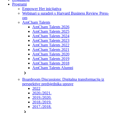
Programi
Empower Her inicijativa
Webinari u suradnji s Harvard Business Review Press-
om
AmCham Talents
AmCham Talents 2026
AmCham Talents 2025
AmCham Talents 2024
AmCham Talents 2023
AmCham Talents 2022
AmCham Talents 2021
AmCham Talents 2020
AmCham Talents 2019
AmCham Talents 2018
AmCham Talents Alumni
chevron_right
Boardroom Discussions: Digitalna transformacija iz
perspektive predsjednika uprave
2022
2020./2021.
2019./2020.
2018./2019.
2017./2018.
chevron_right