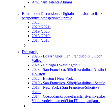
AmCham Talents Alumni
chevron_right
Boardroom Discussions: Digitalna transformacija iz
perspektive predsjednika uprave
2022
2020./2021.
2019./2020.
2018./2019.
2017./2018.
chevron_right
Delegacije
2025 - Los Angeles, San Francisco & Silicon
Valley
2024 - Chicago i Washington DC
2023 - San Francisco, Silicijska dolina, Austin i
Houston
2022 - Boston i New York
2019 - San Francisco, Silicijska dolina i Seattle
2018 - New York i San Francisco/Silicijska
dolina
2014 - Gospodarski posjet izaslanstva hrvatske
Vlade vodećim američkim IT kompanijama
chevron_right