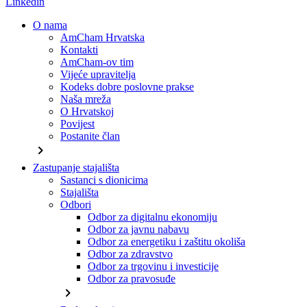
Linkedin
O nama
AmCham Hrvatska
Kontakti
AmCham-ov tim
Vijeće upravitelja
Kodeks dobre poslovne prakse
Naša mreža
O Hrvatskoj
Povijest
Postanite član
chevron_right
Zastupanje stajališta
Sastanci s dionicima
Stajališta
Odbori
Odbor za digitalnu ekonomiju
Odbor za javnu nabavu
Odbor za energetiku i zaštitu okoliša
Odbor za zdravstvo
Odbor za trgovinu i investicije
Odbor za pravosuđe
chevron_right