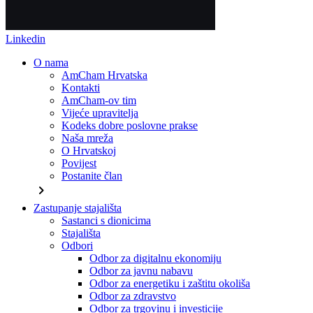
Linkedin
O nama
AmCham Hrvatska
Kontakti
AmCham-ov tim
Vijeće upravitelja
Kodeks dobre poslovne prakse
Naša mreža
O Hrvatskoj
Povijest
Postanite član
chevron_right
Zastupanje stajališta
Sastanci s dionicima
Stajališta
Odbori
Odbor za digitalnu ekonomiju
Odbor za javnu nabavu
Odbor za energetiku i zaštitu okoliša
Odbor za zdravstvo
Odbor za trgovinu i investicije