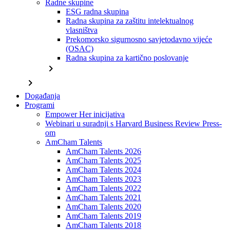
Radne skupine
ESG radna skupina
Radna skupina za zaštitu intelektualnog
vlasništva
Prekomorsko sigurnosno savjetodavno vijeće
(OSAC)
Radna skupina za kartično poslovanje
chevron_right
chevron_right
Događanja
Programi
Empower Her inicijativa
Webinari u suradnji s Harvard Business Review Press-
om
AmCham Talents
AmCham Talents 2026
AmCham Talents 2025
AmCham Talents 2024
AmCham Talents 2023
AmCham Talents 2022
AmCham Talents 2021
AmCham Talents 2020
AmCham Talents 2019
AmCham Talents 2018