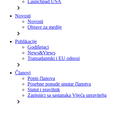
Launchpad USA
chevron_right
Novosti
Novosti
Objave za medije
chevron_right
Publikacije
Godišnjaci
News&Views
Transatlantski i EU odnosi
chevron_right
Članovi
Popis članova
Posebne ponude unutar članstva
Statut i pravilnik
Zapisnici sa sastanaka Vijeća upravitelja
chevron_right