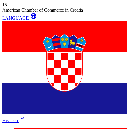
15
American Chamber of Commerce in Croatia
language
LANGUAGE
keyboard_arrow_down
Hrvatski