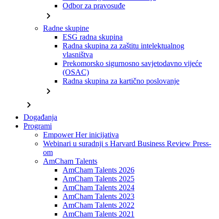
Odbor za pravosuđe
chevron_right
Radne skupine
ESG radna skupina
Radna skupina za zaštitu intelektualnog
vlasništva
Prekomorsko sigurnosno savjetodavno vijeće
(OSAC)
Radna skupina za kartično poslovanje
chevron_right
chevron_right
Događanja
Programi
Empower Her inicijativa
Webinari u suradnji s Harvard Business Review Press-
om
AmCham Talents
AmCham Talents 2026
AmCham Talents 2025
AmCham Talents 2024
AmCham Talents 2023
AmCham Talents 2022
AmCham Talents 2021