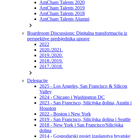
AmCham Talents 2020
AmCham Talents 2019
AmCham Talents 2018
AmCham Talents Alumni
chevron_right
Boardroom Discussions: Digitalna transformacija iz
perspektive predsjednika uprave
2022
2020./2021.
2019./2020.
2018./2019.
2017./2018.
chevron_right
Delegacije
2025 - Los Angeles, San Francisco & Silicon
Valley
2024 - Chicago i Washington DC
2023 - San Francisco, Silicijska dolina, Austin i
Houston
2022 - Boston i New York
2019 - San Francisco, Silicijska dolina i Seattle
2018 - New York i San Francisco/Silicijska
dolina
2014 - Gospodarski posjet izaslanstva hrvatske