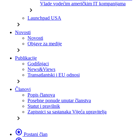
Vlade vodećim američkim IT kompanijama
chevron_right
Launchpad USA
chevron_right
Novosti
Novosti
Objave za medije
chevron_right
Publikacije
Godišnjaci
News&Views
Transatlantski i EU odnosi
chevron_right
Članovi
Popis članova
Posebne ponude unutar članstva
Statut i pravilnik
Zapisnici sa sastanaka Vijeća upravitelja
chevron_right
stars
Postani član