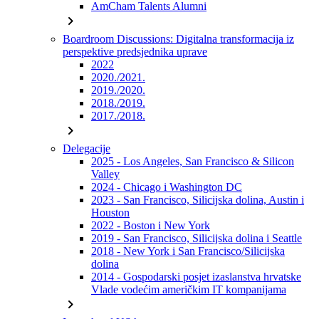
AmCham Talents Alumni
chevron_right
Boardroom Discussions: Digitalna transformacija iz
perspektive predsjednika uprave
2022
2020./2021.
2019./2020.
2018./2019.
2017./2018.
chevron_right
Delegacije
2025 - Los Angeles, San Francisco & Silicon
Valley
2024 - Chicago i Washington DC
2023 - San Francisco, Silicijska dolina, Austin i
Houston
2022 - Boston i New York
2019 - San Francisco, Silicijska dolina i Seattle
2018 - New York i San Francisco/Silicijska
dolina
2014 - Gospodarski posjet izaslanstva hrvatske
Vlade vodećim američkim IT kompanijama
chevron_right