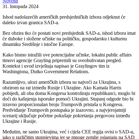
Novosti
31. listopada 2024
Ishod nadolazećih američkih predsjedničkih izbora odjeknut će
daleko izvan granica SAD-a.
Bez obzira tko će postati novi predsjednik SAD-a, ishod izbora imat
će duboke i složene učinke na političku, gospodarsku i kulturnu
dinamiku Središnje i istočne Europe.
Kako bismo istražili ove potencijalne učinke, lokalni public affairs
timovi agencije Grayling pripremili su sveobuhvatan pregled.
Kontekst i uvod izvještaja napisao je Graylingov tim iz
Washingtona, Dutko Government Relations.
Razumljivo, ulozi američkih izbora su najveći za Ukrajinu, s
obzirom na rat između Rusije i Ukrajine. Ako Kamala Harris
pobijedi, ali oba doma Kongresa kontroliraju republikanci, moglo bi
doći do kašnjenja isporuke pomoći Ukrajini. Stupanj odgode bio bi
izravno proporcionalan broju Trumpovih pristaša u Kongresu.
Predviđanje Trumpovih postupaka je izazovno, a najvjerojatniji
scenarij uključuje početne pokušaje pokretanja pregovora između
Ukrajine i Rusije.
Međutim, ne samo Ukrajina, već i cijela CEE regija ovisi o SAD-u,
iako u različitim stupnjevima jer se mnoge zemlje oslanjaju na SAD