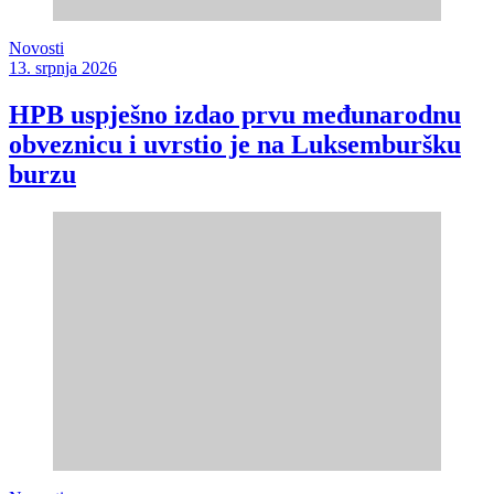
Novosti
13. srpnja 2026
HPB uspješno izdao prvu međunarodnu
obveznicu i uvrstio je na Luksemburšku
burzu