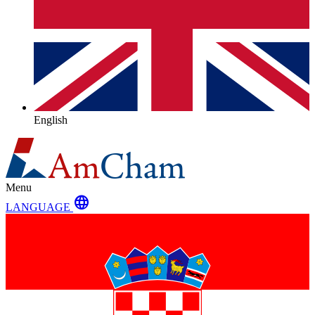
English
Menu
language
LANGUAGE