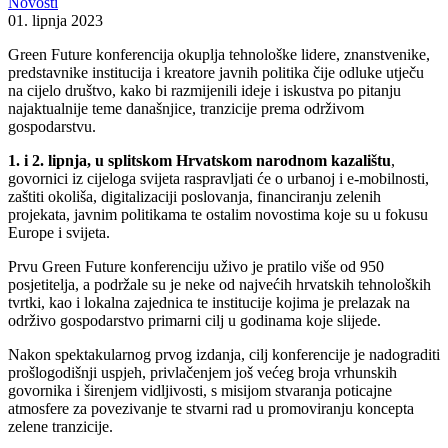
Novosti
01. lipnja 2023
Green Future konferencija okuplja tehnološke lidere, znanstvenike,
predstavnike institucija i kreatore javnih politika čije odluke utječu
na cijelo društvo, kako bi razmijenili ideje i iskustva po pitanju
najaktualnije teme današnjice, tranzicije prema održivom
gospodarstvu.
1. i 2. lipnja, u splitskom Hrvatskom narodnom kazalištu
,
govornici iz cijeloga svijeta raspravljati će o urbanoj i e-mobilnosti,
zaštiti okoliša, digitalizaciji poslovanja, financiranju zelenih
projekata, javnim politikama te ostalim novostima koje su u fokusu
Europe i svijeta.
Prvu Green Future konferenciju uživo je pratilo više od 950
posjetitelja, a podržale su je neke od najvećih hrvatskih tehnoloških
tvrtki, kao i lokalna zajednica te institucije kojima je prelazak na
održivo gospodarstvo primarni cilj u godinama koje slijede.
Nakon spektakularnog prvog izdanja, cilj konferencije je nadograditi
prošlogodišnji uspjeh, privlačenjem još većeg broja vrhunskih
govornika i širenjem vidljivosti, s misijom stvaranja poticajne
atmosfere za povezivanje te stvarni rad u promoviranju koncepta
zelene tranzicije.