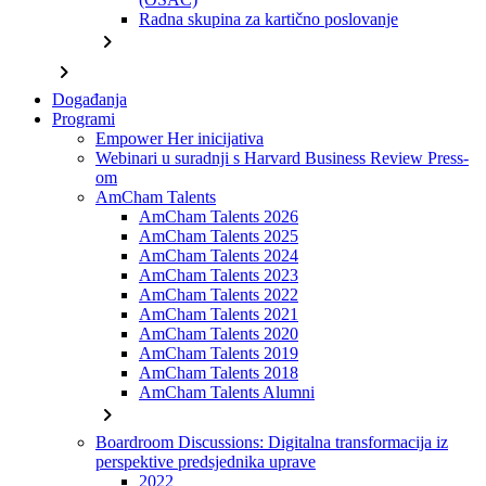
Radna skupina za kartično poslovanje
chevron_right
chevron_right
Događanja
Programi
Empower Her inicijativa
Webinari u suradnji s Harvard Business Review Press-
om
AmCham Talents
AmCham Talents 2026
AmCham Talents 2025
AmCham Talents 2024
AmCham Talents 2023
AmCham Talents 2022
AmCham Talents 2021
AmCham Talents 2020
AmCham Talents 2019
AmCham Talents 2018
AmCham Talents Alumni
chevron_right
Boardroom Discussions: Digitalna transformacija iz
perspektive predsjednika uprave
2022