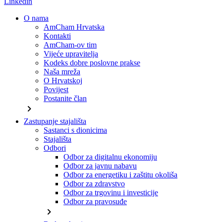
Linkedin
O nama
AmCham Hrvatska
Kontakti
AmCham-ov tim
Vijeće upravitelja
Kodeks dobre poslovne prakse
Naša mreža
O Hrvatskoj
Povijest
Postanite član
chevron_right
Zastupanje stajališta
Sastanci s dionicima
Stajališta
Odbori
Odbor za digitalnu ekonomiju
Odbor za javnu nabavu
Odbor za energetiku i zaštitu okoliša
Odbor za zdravstvo
Odbor za trgovinu i investicije
Odbor za pravosuđe
chevron_right