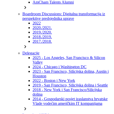
AmCham Talents Alumni
chevron_right
Boardroom Discussions: Digitalna transformacija iz
perspektive predsjednika uprave
2022
2020./2021.
2019./2020.
2018./2019.
2017./2018.
chevron_right
Delegacije
2025 - Los Angeles, San Francisco & Silicon
Valley
2024 - Chicago i Washington DC
2023 - San Francisco, Silicijska dolina, Austin i
Houston
2022 - Boston i New York
2019 - San Francisco, Silicijska dolina i Seattle
2018 - New York i San Francisco/Silicijska
dolina
2014 - Gospodarski posjet izaslanstva hrvatske
Vlade vodećim američkim IT kompanijama
chevron_right