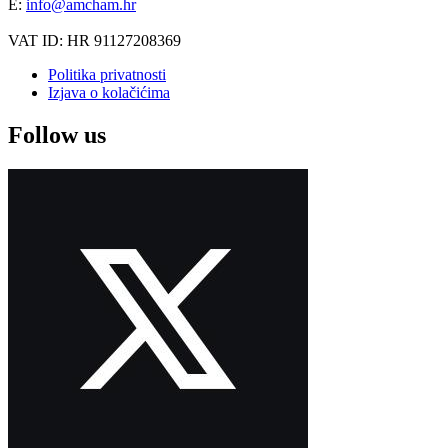
E:
info@amcham.hr
VAT ID: HR 91127208369
Politika privatnosti
Izjava o kolačićima
Follow us