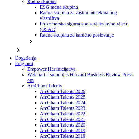
Radne skupine
ESG radna skupina
Radna skupina za zaštitu intelektualnog
vlasništva
Prekomorsko sigurnosno savjetodavno vijeće
(OSAC)
Radna skupina za kartično poslovanje
chevron_right
chevron_right
Događanja
Programi
Empower Her inicijativa
Webinari u suradnji s Harvard Business Review Press-
om
AmCham Talents
AmCham Talents 2026
AmCham Talents 2025
AmCham Talents 2024
AmCham Talents 2023
AmCham Talents 2022
AmCham Talents 2021
AmCham Talents 2020
AmCham Talents 2019
AmCham Talents 2018