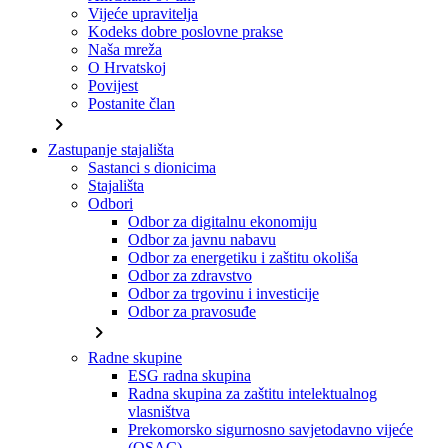
Vijeće upravitelja
Kodeks dobre poslovne prakse
Naša mreža
O Hrvatskoj
Povijest
Postanite član
chevron_right
Zastupanje stajališta
Sastanci s dionicima
Stajališta
Odbori
Odbor za digitalnu ekonomiju
Odbor za javnu nabavu
Odbor za energetiku i zaštitu okoliša
Odbor za zdravstvo
Odbor za trgovinu i investicije
Odbor za pravosuđe
chevron_right
Radne skupine
ESG radna skupina
Radna skupina za zaštitu intelektualnog
vlasništva
Prekomorsko sigurnosno savjetodavno vijeće
(OSAC)