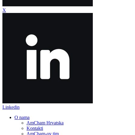
X
Linkedin
O nama
AmCham Hrvatska
Kontakti
AmCham-ov tim