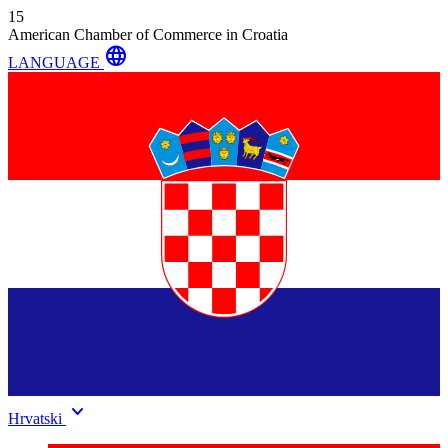
15
American Chamber of Commerce in Croatia
language
LANGUAGE
keyboard_arrow_down
Hrvatski