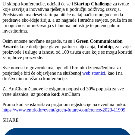
U sklopu konferencije, održati će se i
Startup Challenge
za tvrtke
koje razvijaju inovativna rješenja u području održivog razvoja.
Predstavnicima deset startupa biti će na taj način omogućeno da
predstave eko-ideje žiriju, a uz nagrade i stručne savjete, pruža im se
i mogućnost umrežavanja s titanima industrije te potencijalnim
investitorima.
Osim unosne novčane nagrade, tu su i
Green Communication
Awards
koje dodjeljuje glavni partner natjecanja,
Infobip
, za svoje
proizvode i usluge u iznosu od 100 tisuća eura koje se mogu koristiti
za njihove proizvode.
Sve novosti o govornicima, agendi i brojnim iznenađenjima za
posjetitelje biti će objavljene na službenoj
web stranici
, kao i na
društvenim mrežama konferencije.
Za AmCham članove je osiguran popust od 30% popusta za sve
vrste ulaznica, uz
promo kod
: AmCham
Promo kod se iskorištava prigodom registracije na event na linku:
https://www.entrio.hr/event/green-future-conference-2023-11999
SHARE