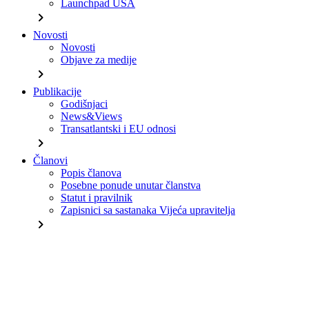
Launchpad USA
chevron_right
Novosti
Novosti
Objave za medije
chevron_right
Publikacije
Godišnjaci
News&Views
Transatlantski i EU odnosi
chevron_right
Članovi
Popis članova
Posebne ponude unutar članstva
Statut i pravilnik
Zapisnici sa sastanaka Vijeća upravitelja
chevron_right