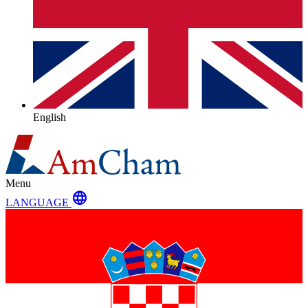
English
Menu
language
LANGUAGE