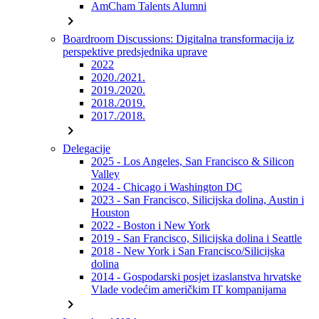
AmCham Talents Alumni
chevron_right
Boardroom Discussions: Digitalna transformacija iz
perspektive predsjednika uprave
2022
2020./2021.
2019./2020.
2018./2019.
2017./2018.
chevron_right
Delegacije
2025 - Los Angeles, San Francisco & Silicon
Valley
2024 - Chicago i Washington DC
2023 - San Francisco, Silicijska dolina, Austin i
Houston
2022 - Boston i New York
2019 - San Francisco, Silicijska dolina i Seattle
2018 - New York i San Francisco/Silicijska
dolina
2014 - Gospodarski posjet izaslanstva hrvatske
Vlade vodećim američkim IT kompanijama
chevron_right