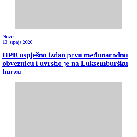
Novosti
13. srpnja 2026
HPB uspješno izdao prvu međunarodnu
obveznicu i uvrstio je na Luksemburšku
burzu