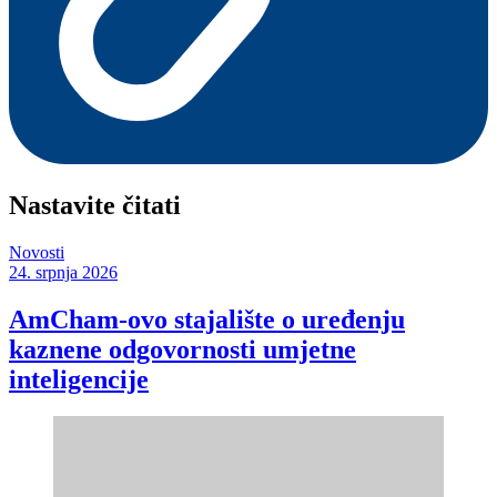
Nastavite čitati
Novosti
24. srpnja 2026
AmCham-ovo stajalište o uređenju
kaznene odgovornosti umjetne
inteligencije