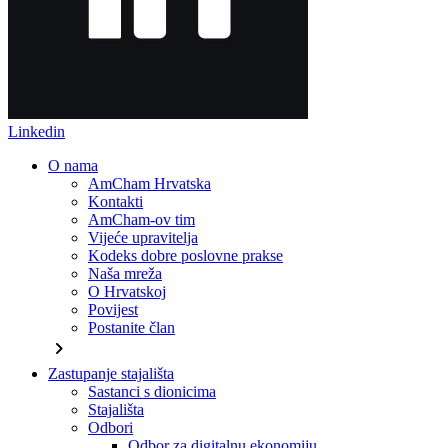
Linkedin
O nama
AmCham Hrvatska
Kontakti
AmCham-ov tim
Vijeće upravitelja
Kodeks dobre poslovne prakse
Naša mreža
O Hrvatskoj
Povijest
Postanite član
chevron_right
Zastupanje stajališta
Sastanci s dionicima
Stajališta
Odbori
Odbor za digitalnu ekonomiju