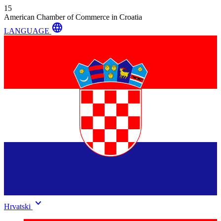
15
American Chamber of Commerce in Croatia
language
LANGUAGE
keyboard_arrow_down
Hrvatski