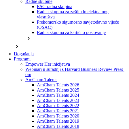
Radne skupine
ESG radna skupina
Radna skupina za zaštitu intelektualnog
vlasništva
Prekomorsko sigurnosno savjetodavno vijeće
(OSAC)
Radna skupina za kartično poslovanje
chevron_right
chevron_right
Događanja
Programi
Empower Her inicijativa
Webinari u suradnji s Harvard Business Review Press-
om
AmCham Talents
AmCham Talents 2026
AmCham Talents 2025
AmCham Talents 2024
AmCham Talents 2023
AmCham Talents 2022
AmCham Talents 2021
AmCham Talents 2020
AmCham Talents 2019
AmCham Talents 2018