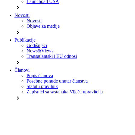
Launchpad USA
chevron_right
Novosti
Novosti
Objave za medije
chevron_right
Publikacije
Godišnjaci
News&Views
Transatlantski i EU odnosi
chevron_right
Članovi
Popis članova
Posebne ponude unutar članstva
Statut i pravilnik
Zapisnici sa sastanaka Vijeća upravitelja
chevron_right