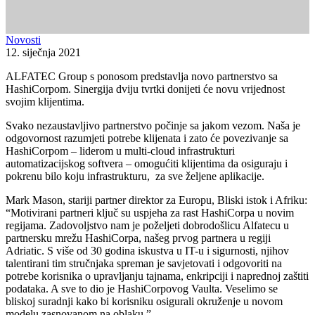
Novosti
12. siječnja 2021
ALFATEC Group s ponosom predstavlja novo partnerstvo sa
HashiCorpom. Sinergija dviju tvrtki donijeti će novu vrijednost
svojim klijentima.
Svako nezaustavljivo partnerstvo počinje sa jakom vezom. Naša je
odgovornost razumjeti potrebe klijenata i zato će povezivanje sa
HashiCorpom – liderom u multi-cloud infrastrukturi
automatizacijskog softvera – omogućiti klijentima da osiguraju i
pokrenu bilo koju infrastrukturu, za sve željene aplikacije.
Mark Mason, stariji partner direktor za Europu, Bliski istok i Afriku:
“Motivirani partneri ključ su uspjeha za rast HashiCorpa u novim
regijama. Zadovoljstvo nam je poželjeti dobrodošlicu Alfatecu u
partnersku mrežu HashiCorpa, našeg prvog partnera u regiji
Adriatic. S više od 30 godina iskustva u IT-u i sigurnosti, njihov
talentirani tim stručnjaka spreman je savjetovati i odgovoriti na
potrebe korisnika o upravljanju tajnama, enkripciji i naprednoj zaštiti
podataka. A sve to dio je HashiCorpovog Vaulta. Veselimo se
bliskoj suradnji kako bi korisniku osigurali okruženje u novom
modelu zasnovanom na oblaku.”