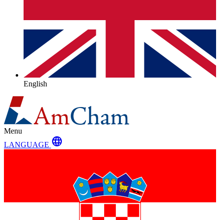
English
Menu
language
LANGUAGE