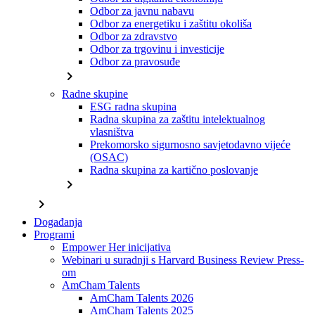
Odbor za javnu nabavu
Odbor za energetiku i zaštitu okoliša
Odbor za zdravstvo
Odbor za trgovinu i investicije
Odbor za pravosuđe
chevron_right
Radne skupine
ESG radna skupina
Radna skupina za zaštitu intelektualnog
vlasništva
Prekomorsko sigurnosno savjetodavno vijeće
(OSAC)
Radna skupina za kartično poslovanje
chevron_right
chevron_right
Događanja
Programi
Empower Her inicijativa
Webinari u suradnji s Harvard Business Review Press-
om
AmCham Talents
AmCham Talents 2026
AmCham Talents 2025