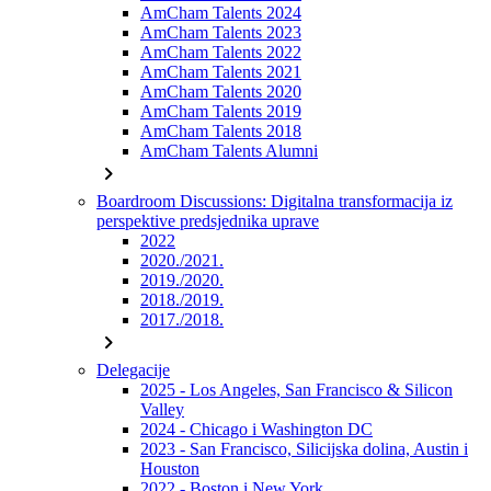
AmCham Talents 2024
AmCham Talents 2023
AmCham Talents 2022
AmCham Talents 2021
AmCham Talents 2020
AmCham Talents 2019
AmCham Talents 2018
AmCham Talents Alumni
chevron_right
Boardroom Discussions: Digitalna transformacija iz
perspektive predsjednika uprave
2022
2020./2021.
2019./2020.
2018./2019.
2017./2018.
chevron_right
Delegacije
2025 - Los Angeles, San Francisco & Silicon
Valley
2024 - Chicago i Washington DC
2023 - San Francisco, Silicijska dolina, Austin i
Houston
2022 - Boston i New York