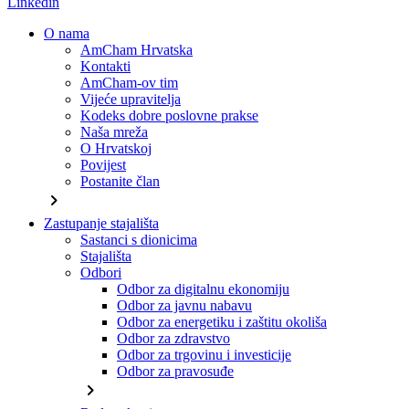
Linkedin
O nama
AmCham Hrvatska
Kontakti
AmCham-ov tim
Vijeće upravitelja
Kodeks dobre poslovne prakse
Naša mreža
O Hrvatskoj
Povijest
Postanite član
chevron_right
Zastupanje stajališta
Sastanci s dionicima
Stajališta
Odbori
Odbor za digitalnu ekonomiju
Odbor za javnu nabavu
Odbor za energetiku i zaštitu okoliša
Odbor za zdravstvo
Odbor za trgovinu i investicije
Odbor za pravosuđe
chevron_right