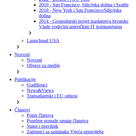
2019 - San Francisco, Silicijska dolina i Seattle
2018 - New York i San Francisco/Silicijska
dolina
2014 - Gospodarski posjet izaslanstva hrvatske
Vlade vodećim američkim IT kompanijama
chevron_right
Launchpad USA
chevron_right
Novosti
Novosti
Objave za medije
chevron_right
Publikacije
Godišnjaci
News&Views
Transatlantski i EU odnosi
chevron_right
Članovi
Popis članova
Posebne ponude unutar članstva
Statut i pravilnik
Zapisnici sa sastanaka Vijeća upravitelja