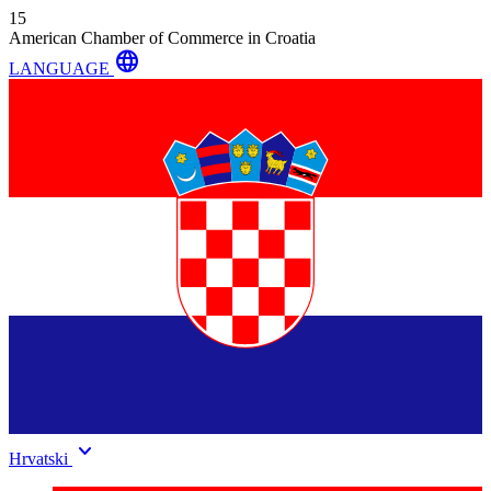
15
American Chamber of Commerce in Croatia
language
LANGUAGE
keyboard_arrow_down
Hrvatski