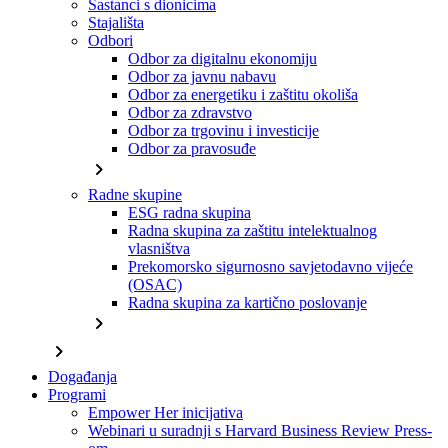
Sastanci s dionicima
Stajališta
Odbori
Odbor za digitalnu ekonomiju
Odbor za javnu nabavu
Odbor za energetiku i zaštitu okoliša
Odbor za zdravstvo
Odbor za trgovinu i investicije
Odbor za pravosuđe
chevron_right
Radne skupine
ESG radna skupina
Radna skupina za zaštitu intelektualnog
vlasništva
Prekomorsko sigurnosno savjetodavno vijeće
(OSAC)
Radna skupina za kartično poslovanje
chevron_right
chevron_right
Događanja
Programi
Empower Her inicijativa
Webinari u suradnji s Harvard Business Review Press-