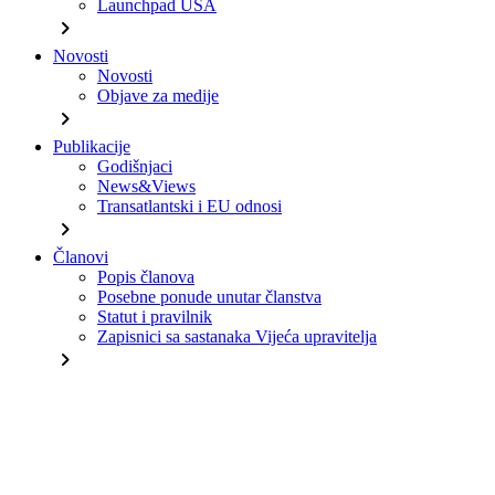
Launchpad USA
chevron_right
Novosti
Novosti
Objave za medije
chevron_right
Publikacije
Godišnjaci
News&Views
Transatlantski i EU odnosi
chevron_right
Članovi
Popis članova
Posebne ponude unutar članstva
Statut i pravilnik
Zapisnici sa sastanaka Vijeća upravitelja
chevron_right