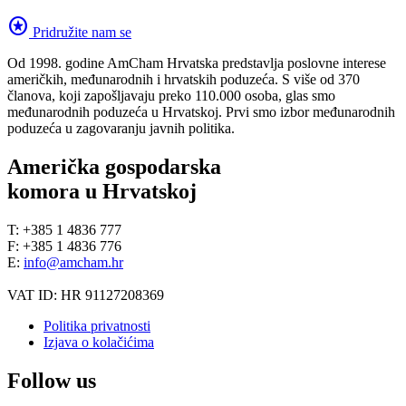
stars
Pridružite nam se
Od 1998. godine AmCham Hrvatska predstavlja poslovne interese
američkih, međunarodnih i hrvatskih poduzeća. S više od 370
članova, koji zapošljavaju preko 110.000 osoba, glas smo
međunarodnih poduzeća u Hrvatskoj. Prvi smo izbor međunarodnih
poduzeća u zagovaranju javnih politika.
Američka gospodarska
komora u Hrvatskoj
T: +385 1 4836 777
F: +385 1 4836 776
E:
info@amcham.hr
VAT ID: HR 91127208369
Politika privatnosti
Izjava o kolačićima
Follow us