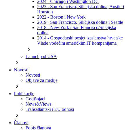
2024 - Chicago i Washington DC
2023 - San Francisco, Silicijska dolina, Austin i
Houston
2022 - Boston i New York
2019 - San Francisco, Silicijska dolina i Seattle
2018 - New York i San Francisco/Silicijska
dolina
2014 - Gospodarski posjet izaslanstva hrvatske
Vlade vodećim američkim IT kompanijama
chevron_right
Launchpad USA
chevron_right
Novosti
Novosti
Objave za medije
chevron_right
Publikacije
Godišnjaci
News&Views
Transatlantski i EU odnosi
chevron_right
Članovi
Popis članova