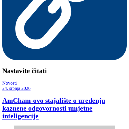
Nastavite čitati
Novosti
24. srpnja 2026
AmCham-ovo stajalište o uređenju
kaznene odgovornosti umjetne
inteligencije