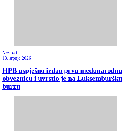
Novosti
13. srpnja 2026
HPB uspješno izdao prvu međunarodnu
obveznicu i uvrstio je na Luksemburšku
burzu