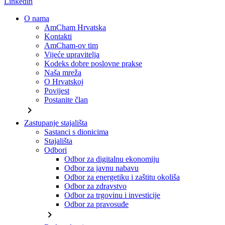
Linkedin
O nama
AmCham Hrvatska
Kontakti
AmCham-ov tim
Vijeće upravitelja
Kodeks dobre poslovne prakse
Naša mreža
O Hrvatskoj
Povijest
Postanite član
chevron_right
Zastupanje stajališta
Sastanci s dionicima
Stajališta
Odbori
Odbor za digitalnu ekonomiju
Odbor za javnu nabavu
Odbor za energetiku i zaštitu okoliša
Odbor za zdravstvo
Odbor za trgovinu i investicije
Odbor za pravosuđe
chevron_right