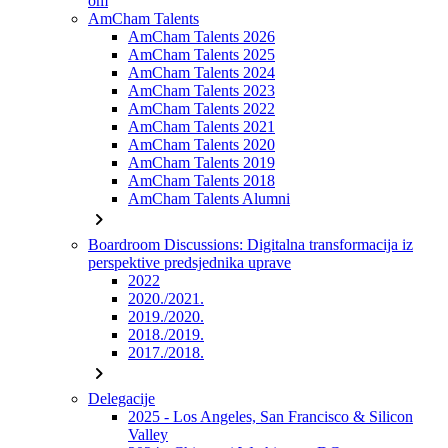
om
AmCham Talents
AmCham Talents 2026
AmCham Talents 2025
AmCham Talents 2024
AmCham Talents 2023
AmCham Talents 2022
AmCham Talents 2021
AmCham Talents 2020
AmCham Talents 2019
AmCham Talents 2018
AmCham Talents Alumni
chevron_right
Boardroom Discussions: Digitalna transformacija iz
perspektive predsjednika uprave
2022
2020./2021.
2019./2020.
2018./2019.
2017./2018.
chevron_right
Delegacije
2025 - Los Angeles, San Francisco & Silicon
Valley