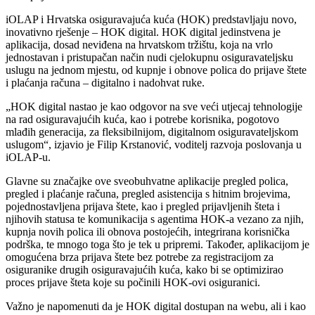
iOLAP i Hrvatska osiguravajuća kuća (HOK) predstavljaju novo,
inovativno rješenje – HOK digital. HOK digital jedinstvena je
aplikacija, dosad neviđena na hrvatskom tržištu, koja na vrlo
jednostavan i pristupačan način nudi cjelokupnu osiguravateljsku
uslugu na jednom mjestu, od kupnje i obnove polica do prijave štete
i plaćanja računa – digitalno i nadohvat ruke.
„HOK digital nastao je kao odgovor na sve veći utjecaj tehnologije
na rad osiguravajućih kuća, kao i potrebe korisnika, pogotovo
mlađih generacija, za fleksibilnijom, digitalnom osiguravateljskom
uslugom“, izjavio je Filip Krstanović, voditelj razvoja poslovanja u
iOLAP-u.
Glavne su značajke ove sveobuhvatne aplikacije pregled polica,
pregled i plaćanje računa, pregled asistencija s hitnim brojevima,
pojednostavljena prijava štete, kao i pregled prijavljenih šteta i
njihovih statusa te komunikacija s agentima HOK-a vezano za njih,
kupnja novih polica ili obnova postojećih, integrirana korisnička
podrška, te mnogo toga što je tek u pripremi. Također, aplikacijom je
omogućena brza prijava štete bez potrebe za registracijom za
osiguranike drugih osiguravajućih kuća, kako bi se optimizirao
proces prijave šteta koje su počinili HOK-ovi osiguranici.
Važno je napomenuti da je HOK digital dostupan na webu, ali i kao