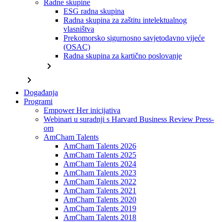
Radne skupine
ESG radna skupina
Radna skupina za zaštitu intelektualnog
vlasništva
Prekomorsko sigurnosno savjetodavno vijeće
(OSAC)
Radna skupina za kartično poslovanje
chevron_right
chevron_right
Događanja
Programi
Empower Her inicijativa
Webinari u suradnji s Harvard Business Review Press-
om
AmCham Talents
AmCham Talents 2026
AmCham Talents 2025
AmCham Talents 2024
AmCham Talents 2023
AmCham Talents 2022
AmCham Talents 2021
AmCham Talents 2020
AmCham Talents 2019
AmCham Talents 2018