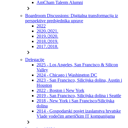
AmCham Talents Alumni
chevron_right
Boardroom Discussions: Digitalna transformacija iz
perspektive predsjednika uprave
2022
2020./2021.
2019./2020.
2018./2019.
2017./2018.
chevron_right
Delegacije
2025 - Los Angeles, San Francisco & Silicon
Valley
2024 - Chicago i Washington DC
2023 - San Francisco, Silicijska dolina, Austin i
Houston
2022 - Boston i New York
2019 - San Francisco, Silicijska dolina i Seattle
2018 - New York i San Francisco/Silicijska
dolina
2014 - Gospodarski posjet izaslanstva hrvatske
Vlade vodećim američkim IT kompanijama
chevron_right