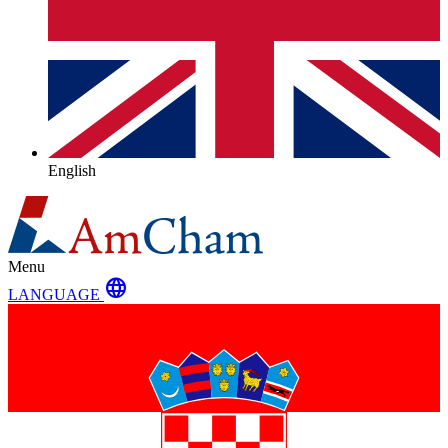
English
Menu
language
LANGUAGE