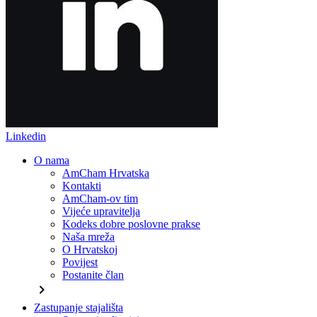
Linkedin
O nama
AmCham Hrvatska
Kontakti
AmCham-ov tim
Vijeće upravitelja
Kodeks dobre poslovne prakse
Naša mreža
O Hrvatskoj
Povijest
Postanite član
chevron_right
Zastupanje stajališta