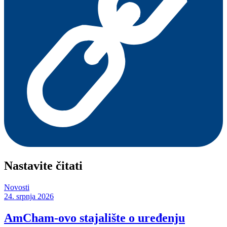
Nastavite čitati
Novosti
24. srpnja 2026
AmCham-ovo stajalište o uređenju