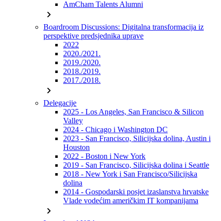
AmCham Talents Alumni
chevron_right
Boardroom Discussions: Digitalna transformacija iz
perspektive predsjednika uprave
2022
2020./2021.
2019./2020.
2018./2019.
2017./2018.
chevron_right
Delegacije
2025 - Los Angeles, San Francisco & Silicon
Valley
2024 - Chicago i Washington DC
2023 - San Francisco, Silicijska dolina, Austin i
Houston
2022 - Boston i New York
2019 - San Francisco, Silicijska dolina i Seattle
2018 - New York i San Francisco/Silicijska
dolina
2014 - Gospodarski posjet izaslanstva hrvatske
Vlade vodećim američkim IT kompanijama
chevron_right