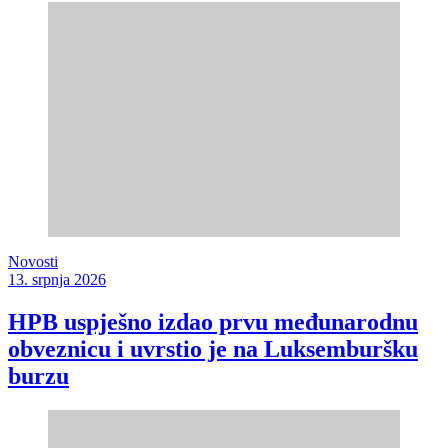
Novosti
13. srpnja 2026
HPB uspješno izdao prvu međunarodnu
obveznicu i uvrstio je na Luksemburšku
burzu