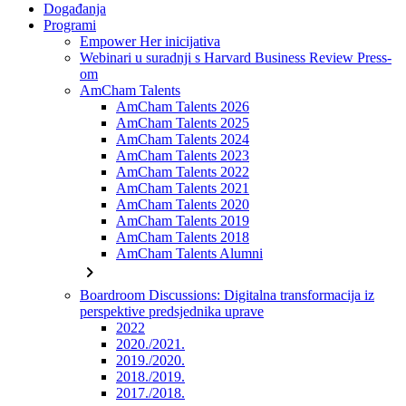
Događanja
Programi
Empower Her inicijativa
Webinari u suradnji s Harvard Business Review Press-
om
AmCham Talents
AmCham Talents 2026
AmCham Talents 2025
AmCham Talents 2024
AmCham Talents 2023
AmCham Talents 2022
AmCham Talents 2021
AmCham Talents 2020
AmCham Talents 2019
AmCham Talents 2018
AmCham Talents Alumni
chevron_right
Boardroom Discussions: Digitalna transformacija iz
perspektive predsjednika uprave
2022
2020./2021.
2019./2020.
2018./2019.
2017./2018.