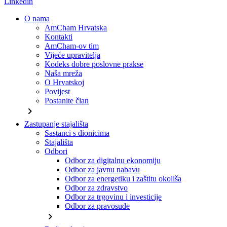
Linkedin
O nama
AmCham Hrvatska
Kontakti
AmCham-ov tim
Vijeće upravitelja
Kodeks dobre poslovne prakse
Naša mreža
O Hrvatskoj
Povijest
Postanite član
chevron_right
Zastupanje stajališta
Sastanci s dionicima
Stajališta
Odbori
Odbor za digitalnu ekonomiju
Odbor za javnu nabavu
Odbor za energetiku i zaštitu okoliša
Odbor za zdravstvo
Odbor za trgovinu i investicije
Odbor za pravosuđe
chevron_right