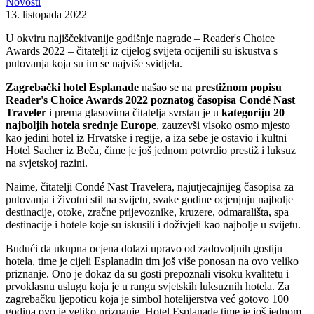
Novosti
13. listopada 2022
U okviru najiščekivanije godišnje nagrade – Reader's Choice
Awards 2022 – čitatelji iz cijelog svijeta ocijenili su iskustva s
putovanja koja su im se najviše svidjela.
Zagrebački hotel Esplanade
našao se na
prestižnom popisu
Reader's Choice Awards 2022 poznatog časopisa Condé Nast
Traveler
i prema glasovima čitatelja svrstan je u
kategoriju 20
najboljih hotela srednje Europe
, zauzevši visoko
osmo mjesto
kao jedini hotel iz Hrvatske i regije, a iza sebe je ostavio i kultni
Hotel Sacher iz Beča, čime je još jednom potvrdio prestiž i luksuz
na svjetskoj razini.
Naime, čitatelji Condé Nast Travelera, najutjecajnijeg časopisa za
putovanja i životni stil na svijetu, svake godine ocjenjuju najbolje
destinacije, otoke, zračne prijevoznike, kruzere, odmarališta, spa
destinacije i hotele koje su iskusili i doživjeli kao najbolje u svijetu.
Budući da ukupna ocjena dolazi upravo od zadovoljnih gostiju
hotela, time je cijeli Esplanadin tim još više ponosan na ovo veliko
priznanje. Ono je dokaz da su gosti prepoznali visoku kvalitetu i
prvoklasnu uslugu koja je u rangu svjetskih luksuznih hotela. Za
zagrebačku ljepoticu koja je simbol hotelijerstva već gotovo 100
godina ovo je veliko priznanje. Hotel Esplanade time je još jednom