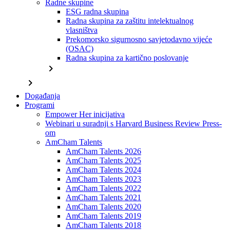
Radne skupine
ESG radna skupina
Radna skupina za zaštitu intelektualnog
vlasništva
Prekomorsko sigurnosno savjetodavno vijeće
(OSAC)
Radna skupina za kartično poslovanje
chevron_right
chevron_right
Događanja
Programi
Empower Her inicijativa
Webinari u suradnji s Harvard Business Review Press-
om
AmCham Talents
AmCham Talents 2026
AmCham Talents 2025
AmCham Talents 2024
AmCham Talents 2023
AmCham Talents 2022
AmCham Talents 2021
AmCham Talents 2020
AmCham Talents 2019
AmCham Talents 2018