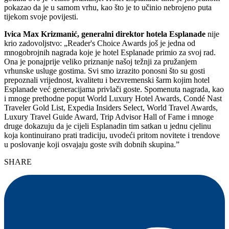
pokazao da je u samom vrhu, kao što je to učinio nebrojeno puta
tijekom svoje povijesti.
Ivica Max Krizmanić, generalni direktor hotela Esplanade
nije
krio zadovoljstvo: „Reader's Choice Awards još je jedna od
mnogobrojnih nagrada koje je hotel Esplanade primio za svoj rad.
Ona je ponajprije veliko priznanje našoj težnji za pružanjem
vrhunske usluge gostima. Svi smo izrazito ponosni što su gosti
prepoznali vrijednost, kvalitetu i bezvremenski šarm kojim hotel
Esplanade već generacijama privlači goste. Spomenuta nagrada, kao
i mnoge prethodne poput World Luxury Hotel Awards, Condé Nast
Traveler Gold List, Expedia Insiders Select, World Travel Awards,
Luxury Travel Guide Award, Trip Advisor Hall of Fame i mnoge
druge dokazuju da je cijeli Esplanadin tim satkan u jednu cjelinu
koja kontinuirano prati tradiciju, uvodeći pritom novitete i trendove
u poslovanje koji osvajaju goste svih dobnih skupina.”
SHARE