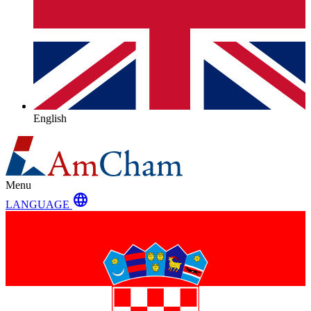
English
Menu
language
LANGUAGE