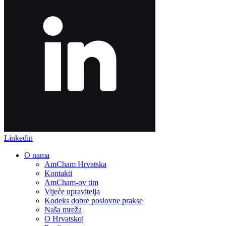
Linkedin
O nama
AmCham Hrvatska
Kontakti
AmCham-ov tim
Vijeće upravitelja
Kodeks dobre poslovne prakse
Naša mreža
O Hrvatskoj