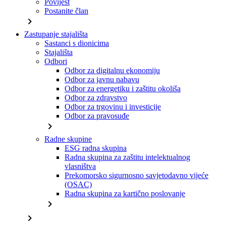
Povijest
Postanite član
chevron_right
Zastupanje stajališta
Sastanci s dionicima
Stajališta
Odbori
Odbor za digitalnu ekonomiju
Odbor za javnu nabavu
Odbor za energetiku i zaštitu okoliša
Odbor za zdravstvo
Odbor za trgovinu i investicije
Odbor za pravosuđe
chevron_right
Radne skupine
ESG radna skupina
Radna skupina za zaštitu intelektualnog
vlasništva
Prekomorsko sigurnosno savjetodavno vijeće
(OSAC)
Radna skupina za kartično poslovanje
chevron_right
chevron_right