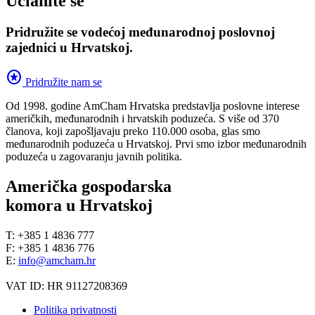
Učlanite se
Pridružite se vodećoj međunarodnoj poslovnoj
zajednici u Hrvatskoj.
stars
Pridružite nam se
Od 1998. godine AmCham Hrvatska predstavlja poslovne interese
američkih, međunarodnih i hrvatskih poduzeća. S više od 370
članova, koji zapošljavaju preko 110.000 osoba, glas smo
međunarodnih poduzeća u Hrvatskoj. Prvi smo izbor međunarodnih
poduzeća u zagovaranju javnih politika.
Američka gospodarska
komora u Hrvatskoj
T: +385 1 4836 777
F: +385 1 4836 776
E:
info@amcham.hr
VAT ID: HR 91127208369
Politika privatnosti