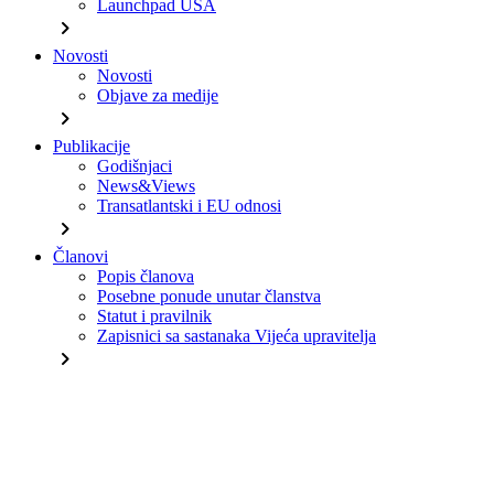
Launchpad USA
chevron_right
Novosti
Novosti
Objave za medije
chevron_right
Publikacije
Godišnjaci
News&Views
Transatlantski i EU odnosi
chevron_right
Članovi
Popis članova
Posebne ponude unutar članstva
Statut i pravilnik
Zapisnici sa sastanaka Vijeća upravitelja
chevron_right