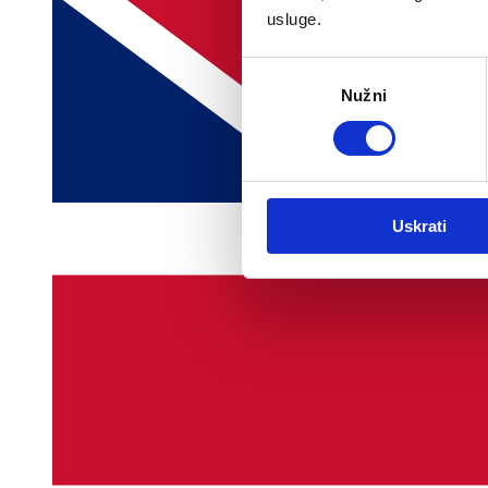
usluge.
Odabir
Nužni
pristanka
Uskrati