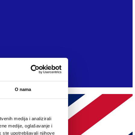
O nama
enih medija i analizirali
ene medije, oglašavanje i
k ste upotrebljavali njihove