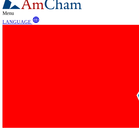
Menu
language
LANGUAGE