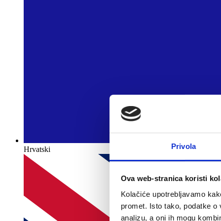
Privola
Hrvatski
Ova web-stranica koristi kol
Kolačiće upotrebljavamo kako 
promet. Isto tako, podatke o 
analizu, a oni ih mogu kombini