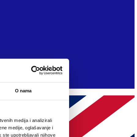
O nama
enih medija i analizirali
ene medije, oglašavanje i
k ste upotrebljavali njihove