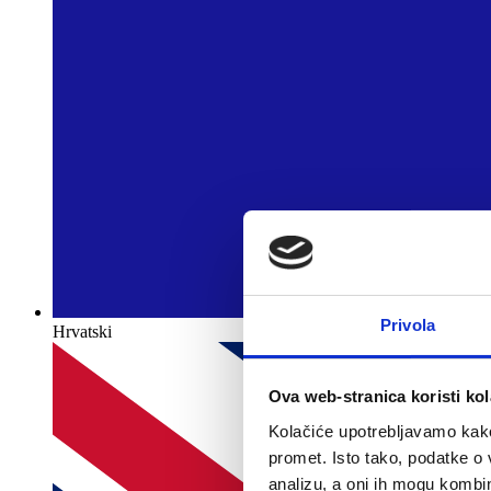
Privola
Hrvatski
Ova web-stranica koristi kol
Kolačiće upotrebljavamo kako 
promet. Isto tako, podatke o 
analizu, a oni ih mogu kombini