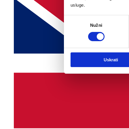
usluge.
Odabir
Nužni
pristanka
Uskrati