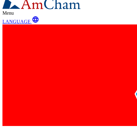
Menu
language
LANGUAGE