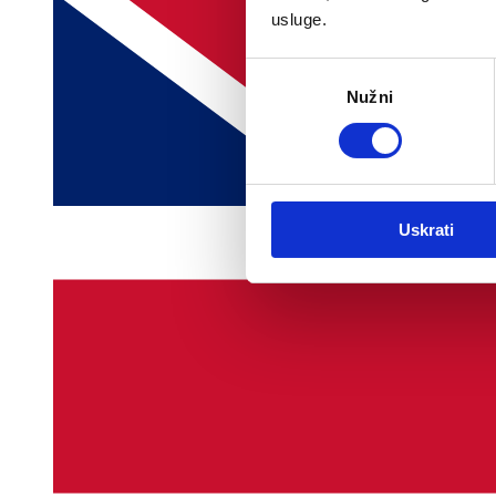
usluge.
Odabir
Nužni
pristanka
Uskrati