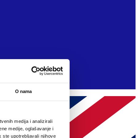
O nama
enih medija i analizirali
ene medije, oglašavanje i
k ste upotrebljavali njihove