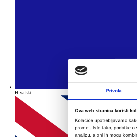
Privola
Hrvatski
Ova web-stranica koristi kol
Kolačiće upotrebljavamo kako 
promet. Isto tako, podatke o 
analizu, a oni ih mogu kombini