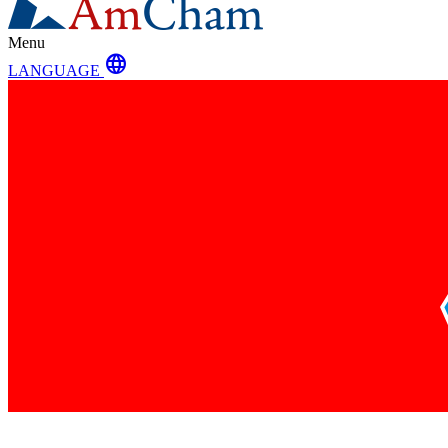
Menu
language
LANGUAGE