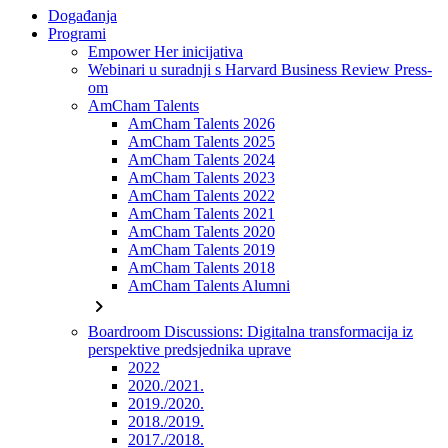
Događanja
Programi
Empower Her inicijativa
Webinari u suradnji s Harvard Business Review Press-
om
AmCham Talents
AmCham Talents 2026
AmCham Talents 2025
AmCham Talents 2024
AmCham Talents 2023
AmCham Talents 2022
AmCham Talents 2021
AmCham Talents 2020
AmCham Talents 2019
AmCham Talents 2018
AmCham Talents Alumni
chevron_right
Boardroom Discussions: Digitalna transformacija iz
perspektive predsjednika uprave
2022
2020./2021.
2019./2020.
2018./2019.
2017./2018.