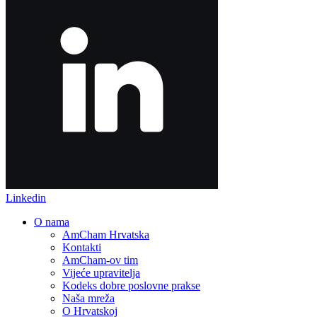
Linkedin
O nama
AmCham Hrvatska
Kontakti
AmCham-ov tim
Vijeće upravitelja
Kodeks dobre poslovne prakse
Naša mreža
O Hrvatskoj