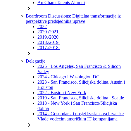
AmCham Talents Alumni
chevron_right
Boardroom Discussions: Digitalna transformacija iz
perspektive predsjednika uprave
2022
2020./2021.
2019./2020.
2018./2019.
2017./2018.
chevron_right
Delegacije
2025 - Los Angeles, San Francisco & Silicon
Valley
2024 - Chicago i Washington DC
2023 - San Francisco, Silicijska dolina, Austin i
Houston
2022 - Boston i New York
2019 - San Francisco, Silicijska dolina i Seattle
2018 - New York i San Francisco/Silicijska
dolina
2014 - Gospodarski posjet izaslanstva hrvatske
Vlade vodećim američkim IT kompanijama
chevron_right