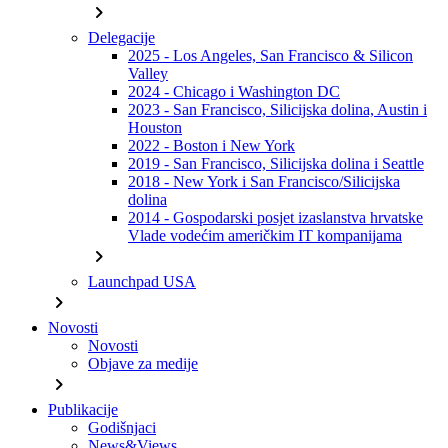
chevron_right
Delegacije
2025 - Los Angeles, San Francisco & Silicon
Valley
2024 - Chicago i Washington DC
2023 - San Francisco, Silicijska dolina, Austin i
Houston
2022 - Boston i New York
2019 - San Francisco, Silicijska dolina i Seattle
2018 - New York i San Francisco/Silicijska
dolina
2014 - Gospodarski posjet izaslanstva hrvatske
Vlade vodećim američkim IT kompanijama
chevron_right
Launchpad USA
chevron_right
Novosti
Novosti
Objave za medije
chevron_right
Publikacije
Godišnjaci
News&Views