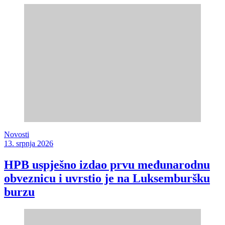
Novosti
13. srpnja 2026
HPB uspješno izdao prvu međunarodnu
obveznicu i uvrstio je na Luksemburšku
burzu