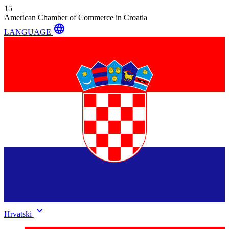
15
American Chamber of Commerce in Croatia
language
LANGUAGE
keyboard_arrow_down
Hrvatski