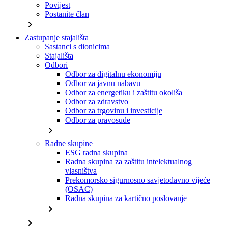
Povijest
Postanite član
chevron_right
Zastupanje stajališta
Sastanci s dionicima
Stajališta
Odbori
Odbor za digitalnu ekonomiju
Odbor za javnu nabavu
Odbor za energetiku i zaštitu okoliša
Odbor za zdravstvo
Odbor za trgovinu i investicije
Odbor za pravosuđe
chevron_right
Radne skupine
ESG radna skupina
Radna skupina za zaštitu intelektualnog
vlasništva
Prekomorsko sigurnosno savjetodavno vijeće
(OSAC)
Radna skupina za kartično poslovanje
chevron_right
chevron_right