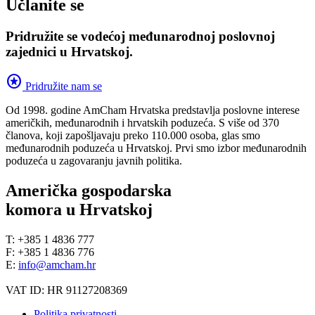
Učlanite se
Pridružite se vodećoj međunarodnoj poslovnoj
zajednici u Hrvatskoj.
stars
Pridružite nam se
Od 1998. godine AmCham Hrvatska predstavlja poslovne interese
američkih, međunarodnih i hrvatskih poduzeća. S više od 370
članova, koji zapošljavaju preko 110.000 osoba, glas smo
međunarodnih poduzeća u Hrvatskoj. Prvi smo izbor međunarodnih
poduzeća u zagovaranju javnih politika.
Američka gospodarska
komora u Hrvatskoj
T: +385 1 4836 777
F: +385 1 4836 776
E:
info@amcham.hr
VAT ID: HR 91127208369
Politika privatnosti