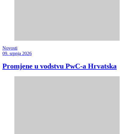
Novosti
09. srpnja 2026
Promjene u vodstvu PwC-a Hrvatska