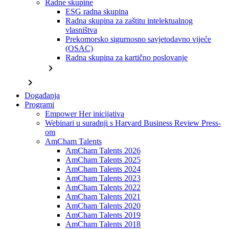
Radne skupine
ESG radna skupina
Radna skupina za zaštitu intelektualnog
vlasništva
Prekomorsko sigurnosno savjetodavno vijeće
(OSAC)
Radna skupina za kartično poslovanje
chevron_right
chevron_right
Događanja
Programi
Empower Her inicijativa
Webinari u suradnji s Harvard Business Review Press-
om
AmCham Talents
AmCham Talents 2026
AmCham Talents 2025
AmCham Talents 2024
AmCham Talents 2023
AmCham Talents 2022
AmCham Talents 2021
AmCham Talents 2020
AmCham Talents 2019
AmCham Talents 2018