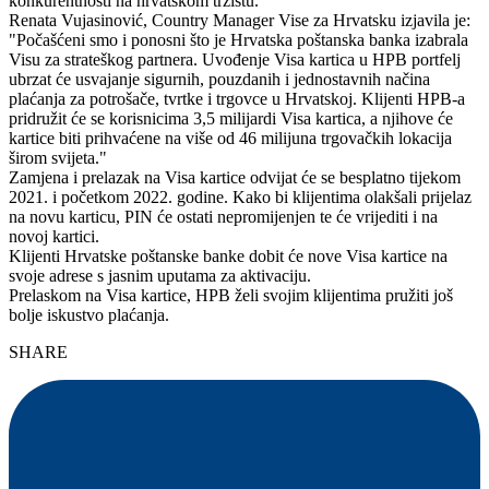
konkurentnosti na hrvatskom tržištu."
Renata Vujasinović, Country Manager Vise za Hrvatsku izjavila je:
"Počašćeni smo i ponosni što je Hrvatska poštanska banka izabrala
Visu za strateškog partnera. Uvođenje Visa kartica u HPB portfelj
ubrzat će usvajanje sigurnih, pouzdanih i jednostavnih načina
plaćanja za potrošače, tvrtke i trgovce u Hrvatskoj. Klijenti HPB-a
pridružit će se korisnicima 3,5 milijardi Visa kartica, a njihove će
kartice biti prihvaćene na više od 46 milijuna trgovačkih lokacija
širom svijeta."
Zamjena i prelazak na Visa kartice odvijat će se besplatno tijekom
2021. i početkom 2022. godine. Kako bi klijentima olakšali prijelaz
na novu karticu, PIN će ostati nepromijenjen te će vrijediti i na
novoj kartici.
Klijenti Hrvatske poštanske banke dobit će nove Visa kartice na
svoje adrese s jasnim uputama za aktivaciju.
Prelaskom na Visa kartice, HPB želi svojim klijentima pružiti još
bolje iskustvo plaćanja.
SHARE