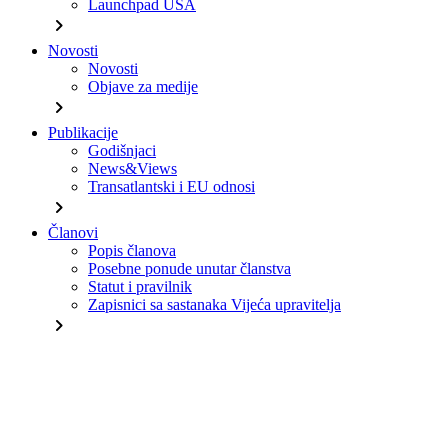
Launchpad USA
chevron_right
Novosti
Novosti
Objave za medije
chevron_right
Publikacije
Godišnjaci
News&Views
Transatlantski i EU odnosi
chevron_right
Članovi
Popis članova
Posebne ponude unutar članstva
Statut i pravilnik
Zapisnici sa sastanaka Vijeća upravitelja
chevron_right