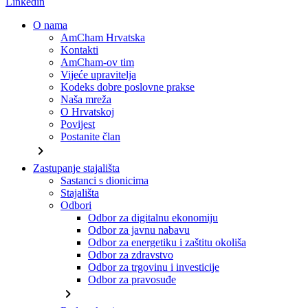
Linkedin
O nama
AmCham Hrvatska
Kontakti
AmCham-ov tim
Vijeće upravitelja
Kodeks dobre poslovne prakse
Naša mreža
O Hrvatskoj
Povijest
Postanite član
chevron_right
Zastupanje stajališta
Sastanci s dionicima
Stajališta
Odbori
Odbor za digitalnu ekonomiju
Odbor za javnu nabavu
Odbor za energetiku i zaštitu okoliša
Odbor za zdravstvo
Odbor za trgovinu i investicije
Odbor za pravosuđe
chevron_right