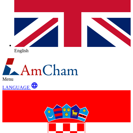
English
Menu
language
LANGUAGE