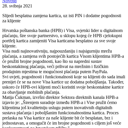
Novosti
28. svibnja 2021
Slijedi besplatna zamjena kartica, uz isti PIN i dodatne pogodnosti
za klijente
Hrvatska poštanska banka (HPB) i Visa, svjetski lider u digitalnom
plaćanju, šire svoje partnerstvo, u sklopu kojeg će HPB cjelokupni
portfelj kartica zamijeniti Visa karticama besplatno za sve svoje
klijente.
Visa nudi najinovativniju, najpouzdaniju i najsigurniju mrežu
plaćanja, a zamjena svih postojećih kartica Visom klijentima HPB-a
će pružiti brojne pogodnosti, kao što su napredni sustav
beskontaktnog plaćanja, veći prihvat na mrežnim i fizičkim
prodajnim mjestima te mogućnost plaćanja putem PayPala.
Svi uvjeti, pogodnosti i funkcionalnosti koje su klijenti do sada imali
prenijet će se na nove Visa kartice uz dodatna poboljšanja. Također,
uskoro će HPB-ovi klijenti moći koristiti svoje beskontaktne kartice
za obavljanje mobilnih plaćanja.
Matija Čukman, izvršni direktor Sektora direktnih kanala HPB-a
izjavio je: „Širenjem suradnje između HPB-a i Vise pružit ćemo
klijentima još kvalitetniju uslugu putem inovativnih digitalnih
sustava plaćanja i poboljšanim funkcionalnostima kartica. Proces
prelaska na Visa kartice za naše klijente bit će besplatan, brz i
jednostavan, a omogućit će im brojne pogodnosti s ciljem još veće