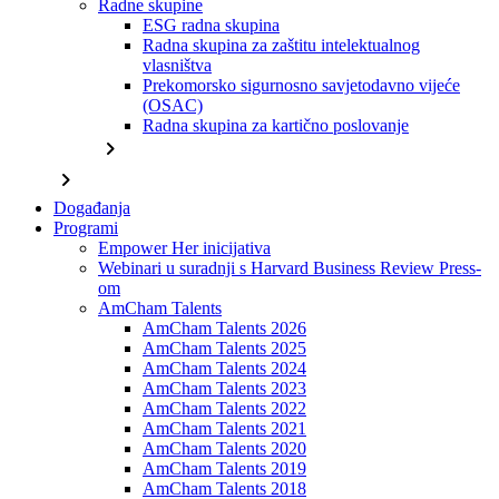
Radne skupine
ESG radna skupina
Radna skupina za zaštitu intelektualnog
vlasništva
Prekomorsko sigurnosno savjetodavno vijeće
(OSAC)
Radna skupina za kartično poslovanje
chevron_right
chevron_right
Događanja
Programi
Empower Her inicijativa
Webinari u suradnji s Harvard Business Review Press-
om
AmCham Talents
AmCham Talents 2026
AmCham Talents 2025
AmCham Talents 2024
AmCham Talents 2023
AmCham Talents 2022
AmCham Talents 2021
AmCham Talents 2020
AmCham Talents 2019
AmCham Talents 2018