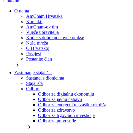
Linkedin
O nama
AmCham Hrvatska
Kontakti
AmCham-ov tim
Vijeće upravitelja
Kodeks dobre poslovne prakse
Naša mreža
O Hrvatskoj
Povijest
Postanite član
chevron_right
Zastupanje stajališta
Sastanci s dionicima
Stajališta
Odbori
Odbor za digitalnu ekonomiju
Odbor za javnu nabavu
Odbor za energetiku i zaštitu okoliša
Odbor za zdravstvo
Odbor za trgovinu i investicije
Odbor za pravosuđe
chevron_right