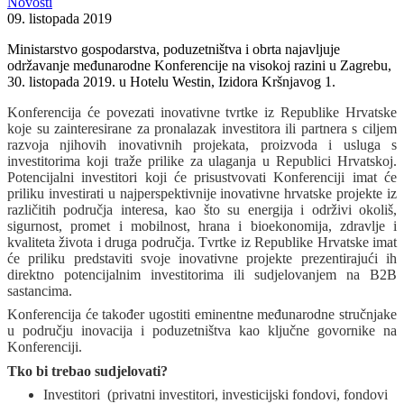
Novosti
09. listopada 2019
Ministarstvo gospodarstva, poduzetništva i obrta najavljuje
održavanje međunarodne Konferencije na visokoj razini u Zagrebu,
30. listopada 2019. u Hotelu Westin, Izidora Kršnjavog 1.
Konferencija će povezati inovativne tvrtke iz Republike Hrvatske
koje su zainteresirane za pronalazak investitora ili partnera s ciljem
razvoja njihovih inovativnih projekata, proizvoda i usluga s
investitorima koji traže prilike za ulaganja u Republici Hrvatskoj.
Potencijalni investitori koji će prisustvovati Konferenciji imat će
priliku investirati u najperspektivnije inovativne hrvatske projekte iz
različitih područja interesa, kao što su energija i održivi okoliš,
sigurnost, promet i mobilnost, hrana i bioekonomija, zdravlje i
kvaliteta života i druga područja. Tvrtke iz Republike Hrvatske imat
će priliku predstaviti svoje inovativne projekte prezentirajući ih
direktno potencijalnim investitorima ili sudjelovanjem na B2B
sastancima.
Konferencija će također ugostiti eminentne međunarodne stručnjake
u području inovacija i poduzetništva kao ključne govornike na
Konferenciji.
Tko bi trebao sudjelovati?
Investitori (privatni investitori, investicijski fondovi, fondovi