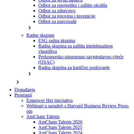
Odbor za energetiku i zaštitu okoliša
Odbor za zdravstvo
Odbor za trgovinu i investicije
Odbor za pravosuđe
chevron_right
Radne skupine
ESG radna skupina
Radna skupina za zaštitu intelektualnog
vlasništva
Prekomorsko sigurnosno savjetodavno vijeće
(OSAC)
Radna skupina za kartično poslovanje
chevron_right
chevron_right
Događanja
Programi
Empower Her inicijativa
Webinari u suradnji s Harvard Business Review Press-
om
AmCham Talents
AmCham Talents 2026
AmCham Talents 2025
AmCham Talents 2024