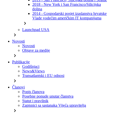
2018 - New York i San Francisco/Silicijska
dolina
2014 - Gospodarski posjet izaslanstva hrvatske
Vlade vodećim američkim IT kompanijama
chevron_right
Launchpad USA
chevron_right
Novosti
Novosti
Objave za medije
chevron_right
Publikacije
Godišnjaci
News&Views
Transatlantski i EU odnosi
chevron_right
Članovi
Popis članova
Posebne ponude unutar članstva
Statut i pravilnik
Zapisnici sa sastanaka Vijeća upravitelja
chevron_right