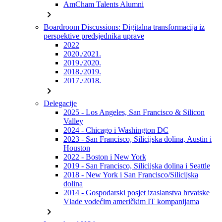
AmCham Talents Alumni
chevron_right
Boardroom Discussions: Digitalna transformacija iz
perspektive predsjednika uprave
2022
2020./2021.
2019./2020.
2018./2019.
2017./2018.
chevron_right
Delegacije
2025 - Los Angeles, San Francisco & Silicon
Valley
2024 - Chicago i Washington DC
2023 - San Francisco, Silicijska dolina, Austin i
Houston
2022 - Boston i New York
2019 - San Francisco, Silicijska dolina i Seattle
2018 - New York i San Francisco/Silicijska
dolina
2014 - Gospodarski posjet izaslanstva hrvatske
Vlade vodećim američkim IT kompanijama
chevron_right