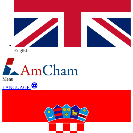
English
Menu
language
LANGUAGE