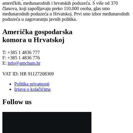
američkih, međunarodnih i hrvatskih poduzeća. S više od 370
članova, koji zapošljavaju preko 110.000 osoba, glas smo
međunarodnih poduzeća u Hrvatskoj. Prvi smo izbor međunarodnih
poduzeća u zagovaranju javnih politika.
Američka gospodarska
komora u Hrvatskoj
T: +385 1 4836 777
F: +385 1 4836 776
E:
info@amcham.hr
VAT ID: HR 91127208369
Politika privatnosti
Izjava o kolačićima
Follow us