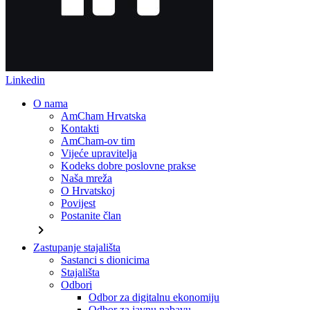
Linkedin
O nama
AmCham Hrvatska
Kontakti
AmCham-ov tim
Vijeće upravitelja
Kodeks dobre poslovne prakse
Naša mreža
O Hrvatskoj
Povijest
Postanite član
chevron_right
Zastupanje stajališta
Sastanci s dionicima
Stajališta
Odbori
Odbor za digitalnu ekonomiju
Odbor za javnu nabavu