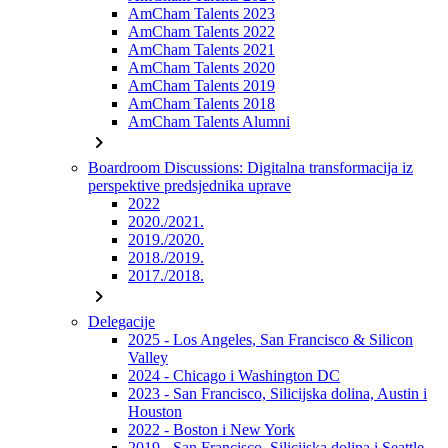
AmCham Talents 2023
AmCham Talents 2022
AmCham Talents 2021
AmCham Talents 2020
AmCham Talents 2019
AmCham Talents 2018
AmCham Talents Alumni
chevron_right
Boardroom Discussions: Digitalna transformacija iz
perspektive predsjednika uprave
2022
2020./2021.
2019./2020.
2018./2019.
2017./2018.
chevron_right
Delegacije
2025 - Los Angeles, San Francisco & Silicon
Valley
2024 - Chicago i Washington DC
2023 - San Francisco, Silicijska dolina, Austin i
Houston
2022 - Boston i New York
2019 - San Francisco, Silicijska dolina i Seattle