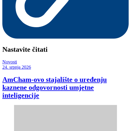
Nastavite čitati
Novosti
24. srpnja 2026
AmCham-ovo stajalište o uređenju
kaznene odgovornosti umjetne
inteligencije