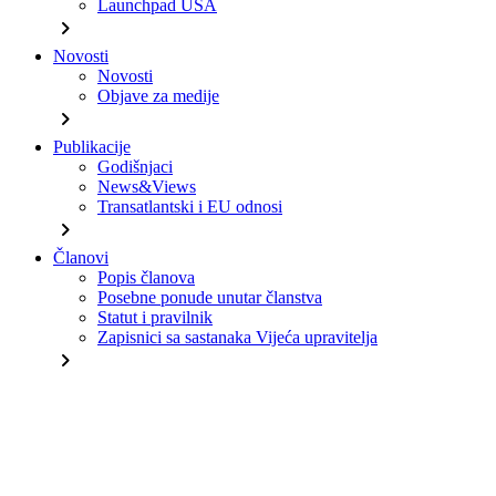
Launchpad USA
chevron_right
Novosti
Novosti
Objave za medije
chevron_right
Publikacije
Godišnjaci
News&Views
Transatlantski i EU odnosi
chevron_right
Članovi
Popis članova
Posebne ponude unutar članstva
Statut i pravilnik
Zapisnici sa sastanaka Vijeća upravitelja
chevron_right