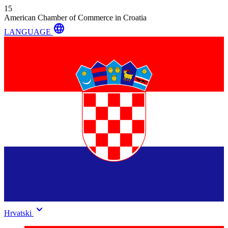
15
American Chamber of Commerce in Croatia
language
LANGUAGE
keyboard_arrow_down
Hrvatski