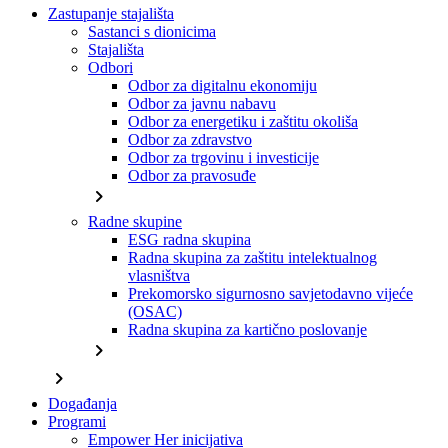
Zastupanje stajališta
Sastanci s dionicima
Stajališta
Odbori
Odbor za digitalnu ekonomiju
Odbor za javnu nabavu
Odbor za energetiku i zaštitu okoliša
Odbor za zdravstvo
Odbor za trgovinu i investicije
Odbor za pravosuđe
chevron_right
Radne skupine
ESG radna skupina
Radna skupina za zaštitu intelektualnog
vlasništva
Prekomorsko sigurnosno savjetodavno vijeće
(OSAC)
Radna skupina za kartično poslovanje
chevron_right
chevron_right
Događanja
Programi
Empower Her inicijativa