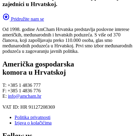
zajednici u Hrvatskoj.
stars
Pridružite nam se
Od 1998. godine AmCham Hrvatska predstavlja poslovne interese
američkih, međunarodnih i hrvatskih poduzeća. S više od 370
članova, koji zapošljavaju preko 110.000 osoba, glas smo
međunarodnih poduzeća u Hrvatskoj. Prvi smo izbor međunarodnih
poduzeća u zagovaranju javnih politika.
Američka gospodarska
komora u Hrvatskoj
T: +385 1 4836 777
F: +385 1 4836 776
E:
info@amcham.hr
VAT ID: HR 91127208369
Politika privatnosti
Izjava o kolačićima
Follow us