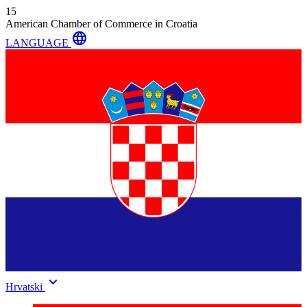
15
American Chamber of Commerce in Croatia
language
LANGUAGE
keyboard_arrow_down
Hrvatski