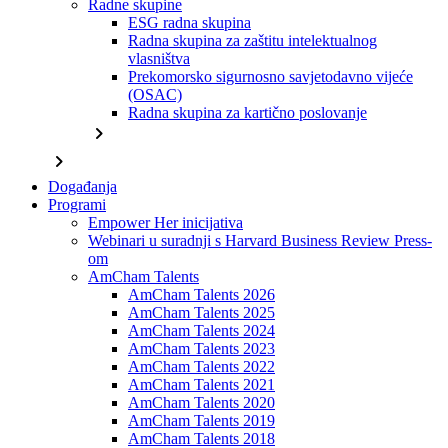
Radne skupine
ESG radna skupina
Radna skupina za zaštitu intelektualnog
vlasništva
Prekomorsko sigurnosno savjetodavno vijeće
(OSAC)
Radna skupina za kartično poslovanje
chevron_right
chevron_right
Događanja
Programi
Empower Her inicijativa
Webinari u suradnji s Harvard Business Review Press-
om
AmCham Talents
AmCham Talents 2026
AmCham Talents 2025
AmCham Talents 2024
AmCham Talents 2023
AmCham Talents 2022
AmCham Talents 2021
AmCham Talents 2020
AmCham Talents 2019
AmCham Talents 2018