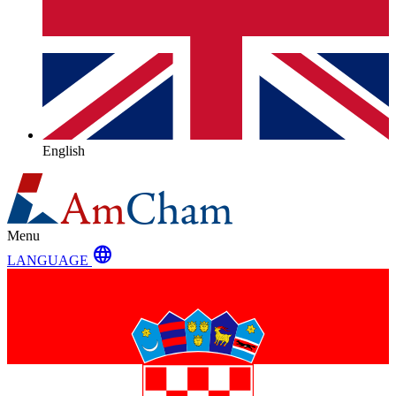
English
Menu
language
LANGUAGE