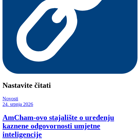
Nastavite čitati
Novosti
24. srpnja 2026
AmCham-ovo stajalište o uređenju
kaznene odgovornosti umjetne
inteligencije