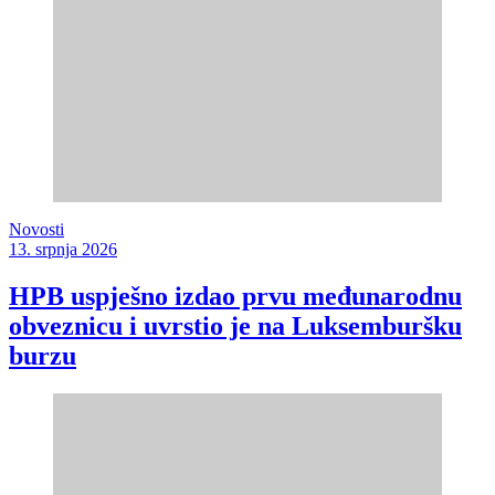
Novosti
13. srpnja 2026
HPB uspješno izdao prvu međunarodnu
obveznicu i uvrstio je na Luksemburšku
burzu