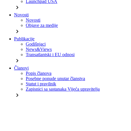
Launchpad USA
chevron_right
Novosti
Novosti
Objave za medije
chevron_right
Publikacije
Godišnjaci
News&Views
Transatlantski i EU odnosi
chevron_right
Članovi
Popis članova
Posebne ponude unutar članstva
Statut i pravilnik
Zapisnici sa sastanaka Vijeća upravitelja
chevron_right