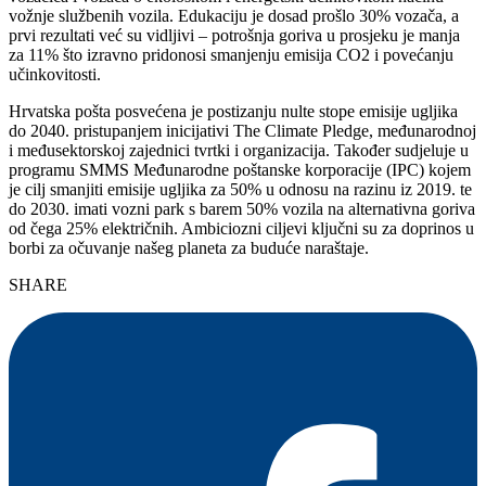
vožnje službenih vozila. Edukaciju je dosad prošlo 30% vozača, a
prvi rezultati već su vidljivi – potrošnja goriva u prosjeku je manja
za 11% što izravno pridonosi smanjenju emisija CO2 i povećanju
učinkovitosti.
Hrvatska pošta posvećena je postizanju nulte stope emisije ugljika
do 2040. pristupanjem inicijativi The Climate Pledge, međunarodnoj
i međusektorskoj zajednici tvrtki i organizacija. Također sudjeluje u
programu SMMS Međunarodne poštanske korporacije (IPC) kojem
je cilj smanjiti emisije ugljika za 50% u odnosu na razinu iz 2019. te
do 2030. imati vozni park s barem 50% vozila na alternativna goriva
od čega 25% električnih. Ambiciozni ciljevi ključni su za doprinos u
borbi za očuvanje našeg planeta za buduće naraštaje.
SHARE