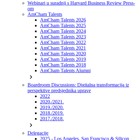
Webinari u suradnji s Harvard Business Review Press-
om
AmCham Talents
AmCham Talents 2026
AmCham Talents 2025
AmCham Talents 2024
AmCham Talents 2023
AmCham Talents 2022
AmCham Talents 2021
AmCham Talents 2020
AmCham Talents 2019
AmCham Talents 2018
AmCham Talents Alumni
chevron_right
Boardroom Discussions: Digitalna transformacija iz
perspektive predsjednika uprave
2022
2020./2021.
2019./2020.
2018./2019.
2017./2018.
chevron_right
Delegacije
2025 - Los Angeles, San Francisco & Silicon