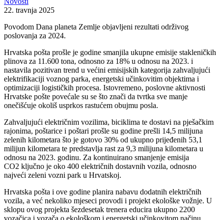
Novosti
22. travnja 2025
Povodom Dana planeta Zemlje objavljeni rezultati održivog
poslovanja za 2024.
Hrvatska pošta prošle je godine smanjila ukupne emisije stakleničkih
plinova za 11.600 tona, odnosno za 18% u odnosu na 2023. i
nastavila pozitivan trend u većini emisijskih kategorija zahvaljujući
elektrifikaciji voznog parka, energetski učinkovitim objektima i
optimizaciji logističkih procesa. Istovremeno, poslovne aktivnosti
Hrvatske pošte povećale su se što znači da tvrtka sve manje
onečišćuje okoliš usprkos rastućem obujmu posla.
Zahvaljujući električnim vozilima, biciklima te dostavi na pješačkim
rajonima, poštarice i poštari prošle su godine prešli 14,5 milijuna
zelenih kilometara što je gotovo 30% od ukupno prijeđenih 53,1
milijun kilometara te predstavlja rast za 9,3 milijuna kilometara u
odnosu na 2023. godinu. Za kontinuirano smanjenje emisija
CO2 ključno je oko 400 električnih dostavnih vozila, odnosno
najveći zeleni vozni park u Hrvatskoj.
Hrvatska pošta i ove godine planira nabavu dodatnih električnih
vozila, a već nekoliko mjeseci provodi i projekt ekološke vožnje. U
sklopu ovog projekta šezdesetak trenera educira ukupno 2200
vozačica i vozača o ekološkom i energetski učinkovitom načinu