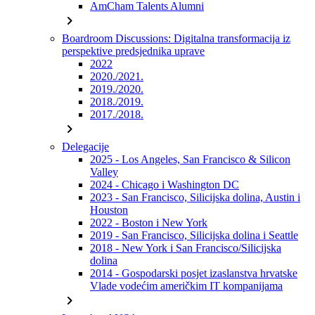
AmCham Talents Alumni
chevron_right
Boardroom Discussions: Digitalna transformacija iz
perspektive predsjednika uprave
2022
2020./2021.
2019./2020.
2018./2019.
2017./2018.
chevron_right
Delegacije
2025 - Los Angeles, San Francisco & Silicon
Valley
2024 - Chicago i Washington DC
2023 - San Francisco, Silicijska dolina, Austin i
Houston
2022 - Boston i New York
2019 - San Francisco, Silicijska dolina i Seattle
2018 - New York i San Francisco/Silicijska
dolina
2014 - Gospodarski posjet izaslanstva hrvatske
Vlade vodećim američkim IT kompanijama
chevron_right