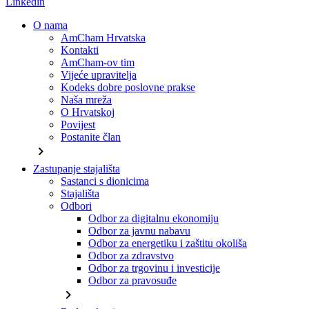
Linkedin
O nama
AmCham Hrvatska
Kontakti
AmCham-ov tim
Vijeće upravitelja
Kodeks dobre poslovne prakse
Naša mreža
O Hrvatskoj
Povijest
Postanite član
chevron_right
Zastupanje stajališta
Sastanci s dionicima
Stajališta
Odbori
Odbor za digitalnu ekonomiju
Odbor za javnu nabavu
Odbor za energetiku i zaštitu okoliša
Odbor za zdravstvo
Odbor za trgovinu i investicije
Odbor za pravosuđe
chevron_right