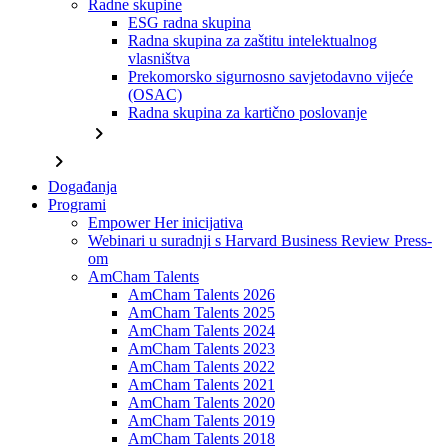
Radne skupine
ESG radna skupina
Radna skupina za zaštitu intelektualnog
vlasništva
Prekomorsko sigurnosno savjetodavno vijeće
(OSAC)
Radna skupina za kartično poslovanje
chevron_right
chevron_right
Događanja
Programi
Empower Her inicijativa
Webinari u suradnji s Harvard Business Review Press-
om
AmCham Talents
AmCham Talents 2026
AmCham Talents 2025
AmCham Talents 2024
AmCham Talents 2023
AmCham Talents 2022
AmCham Talents 2021
AmCham Talents 2020
AmCham Talents 2019
AmCham Talents 2018