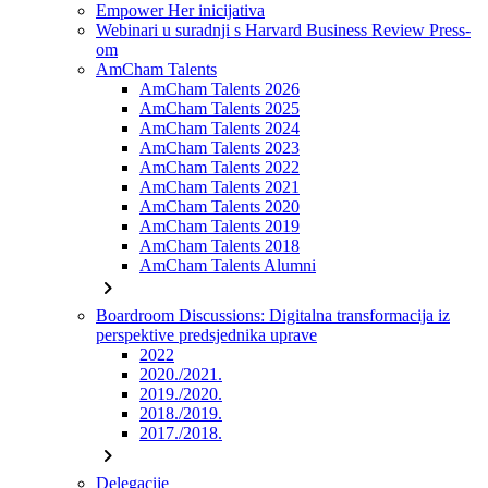
Empower Her inicijativa
Webinari u suradnji s Harvard Business Review Press-
om
AmCham Talents
AmCham Talents 2026
AmCham Talents 2025
AmCham Talents 2024
AmCham Talents 2023
AmCham Talents 2022
AmCham Talents 2021
AmCham Talents 2020
AmCham Talents 2019
AmCham Talents 2018
AmCham Talents Alumni
chevron_right
Boardroom Discussions: Digitalna transformacija iz
perspektive predsjednika uprave
2022
2020./2021.
2019./2020.
2018./2019.
2017./2018.
chevron_right
Delegacije