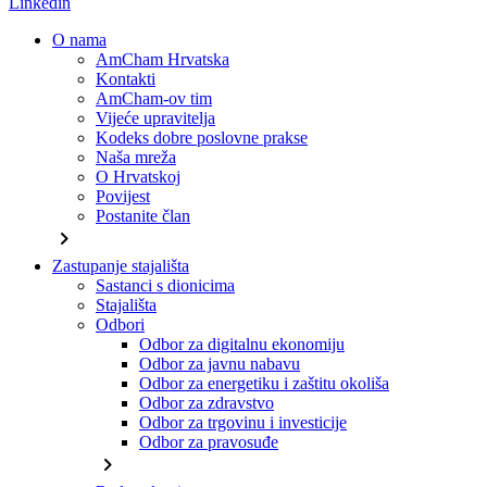
Linkedin
O nama
AmCham Hrvatska
Kontakti
AmCham-ov tim
Vijeće upravitelja
Kodeks dobre poslovne prakse
Naša mreža
O Hrvatskoj
Povijest
Postanite član
chevron_right
Zastupanje stajališta
Sastanci s dionicima
Stajališta
Odbori
Odbor za digitalnu ekonomiju
Odbor za javnu nabavu
Odbor za energetiku i zaštitu okoliša
Odbor za zdravstvo
Odbor za trgovinu i investicije
Odbor za pravosuđe
chevron_right