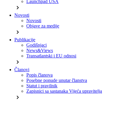
Launchpad USA
chevron_right
Novosti
Novosti
Objave za medije
chevron_right
Publikacije
Godišnjaci
News&Views
Transatlantski i EU odnosi
chevron_right
Članovi
Popis članova
Posebne ponude unutar članstva
Statut i pravilnik
Zapisnici sa sastanaka Vijeća upravitelja
chevron_right