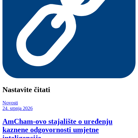
Nastavite čitati
Novosti
24. srpnja 2026
AmCham-ovo stajalište o uređenju
kaznene odgovornosti umjetne
inteligencije