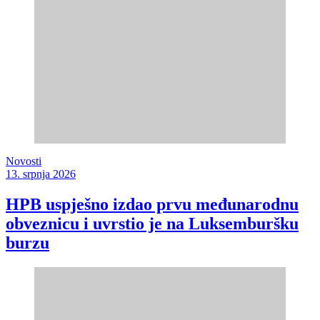
Novosti
13. srpnja 2026
HPB uspješno izdao prvu međunarodnu
obveznicu i uvrstio je na Luksemburšku
burzu