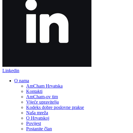
Linkedin
O nama
AmCham Hrvatska
Kontakti
AmCham-ov tim
Vijeće upravitelja
Kodeks dobre poslovne prakse
Naša mreža
O Hrvatskoj
Povijest
Postanite član