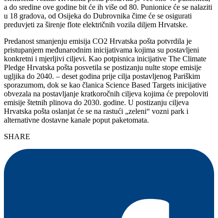
a do sredine ove godine bit će ih više od 80. Punionice će se nalaziti
u 18 gradova, od Osijeka do Dubrovnika čime će se osigurati
preduvjeti za širenje flote električnih vozila diljem Hrvatske.
Predanost smanjenju emisija CO2 Hrvatska pošta potvrdila je
pristupanjem međunarodnim inicijativama kojima su postavljeni
konkretni i mjerljivi ciljevi. Kao potpisnica inicijative The Climate
Pledge Hrvatska pošta posvetila se postizanju nulte stope emisije
ugljika do 2040. – deset godina prije cilja postavljenog Pariškim
sporazumom, dok se kao članica Science Based Targets inicijative
obvezala na postavljanje kratkoročnih ciljeva kojima će prepoloviti
emisije štetnih plinova do 2030. godine. U postizanju ciljeva
Hrvatska pošta oslanjat će se na rastući „zeleni“ vozni park i
alternativne dostavne kanale poput paketomata.
SHARE