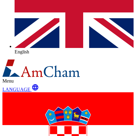
English
Menu
language
LANGUAGE