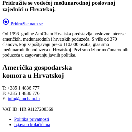
Pridružite se vodećoj međunarodnoj poslovnoj
zajednici u Hrvatskoj.
stars
Pridružite nam se
Od 1998. godine AmCham Hrvatska predstavlja poslovne interese
američkih, međunarodnih i hrvatskih poduzeća. S više od 370
članova, koji zapošljavaju preko 110.000 osoba, glas smo
međunarodnih poduzeća u Hrvatskoj. Prvi smo izbor međunarodnih
poduzeća u zagovaranju javnih politika.
Američka gospodarska
komora u Hrvatskoj
T: +385 1 4836 777
F: +385 1 4836 776
E:
info@amcham.hr
VAT ID: HR 91127208369
Politika privatnosti
Izjava o kolačićima