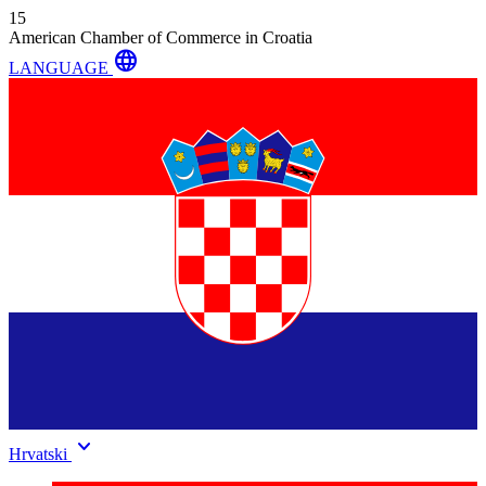
15
American Chamber of Commerce in Croatia
language
LANGUAGE
keyboard_arrow_down
Hrvatski