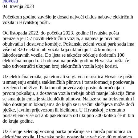
Novosti
04. travnja 2023
Početkom godine završio je dosad najveći ciklus nabave električnih
vozila u Hrvatskoj pošti.
Od listopada 2022. do početka 2023. godine Hrvatska pošta
preuzela je 157 novih električnih vozila, a nabava je prvi put
obuhvatila i dostavne kombije. Poštanski zeleni vozni park sada ima
više od 320 električnih vozila koja uključuju 114 kombija i
lakodostavnih vozila. Do ljeta se također očekuje dodatnih 100
električna mopeda. U odnosu na prošlu godinu Hrvatska pošta će
tako udvostručiti ukupan broj električnih vozila koje koristi.
Uz električna vozila, paketomati su glavna okosnica Hrvatske pošte
u smanjenju emisija stakleničkih plinova i transformacije poslovanja
u zeleno i održivo. Paketomati povećavaju postotak uručenja u
prvom pokušaju, a dostavna vozila trebaju obići manje lokacija čime
se smanjuju emisije stakleničkih plinova. Nalaze se na frekventnim i
lako dostupnim lokacijama do kojih se u većini slučajeva može doći
pješke, javnim prijevozom ili biciklom. U Hrvatskoj je trenutno
postavljeno više od 250 paketomata od ukupno 300 koliko će ih biti
do kraja godine.
Uz širenje zelenog voznog parka proširuje se i mreža punionica za
električna vozila. Hrvatska pošta postavila je već oko 40 punionica,