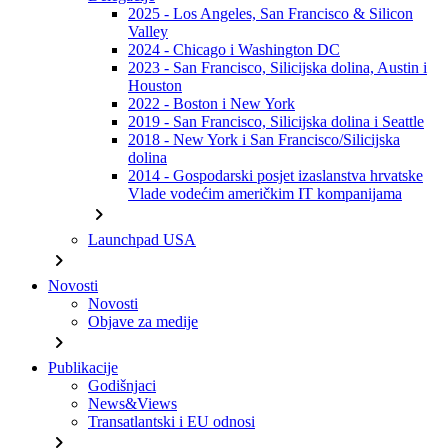
2025 - Los Angeles, San Francisco & Silicon
Valley
2024 - Chicago i Washington DC
2023 - San Francisco, Silicijska dolina, Austin i
Houston
2022 - Boston i New York
2019 - San Francisco, Silicijska dolina i Seattle
2018 - New York i San Francisco/Silicijska
dolina
2014 - Gospodarski posjet izaslanstva hrvatske
Vlade vodećim američkim IT kompanijama
chevron_right
Launchpad USA
chevron_right
Novosti
Novosti
Objave za medije
chevron_right
Publikacije
Godišnjaci
News&Views
Transatlantski i EU odnosi
chevron_right