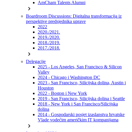
AmCham Talents Alumni
chevron_right
Boardroom Discussions: Digitalna transformacija iz
perspektive predsjednika uprave
2022
2020./2021.
2019./2020.
2018./2019.
2017./2018.
chevron_right
Delegacije
2025 - Los Angeles, San Francisco & Silicon
Valley
2024 - Chicago i Washington DC
2023 - San Francisco, Silicijska dolina, Austin i
Houston
2022 - Boston i New York
2019 - San Francisco, Silicijska dolina i Seattle
2018 - New York i San Francisco/Silicijska
dolina
2014 - Gospodarski posjet izaslanstva hrvatske
Vlade vodećim američkim IT kompanijama
chevron_right