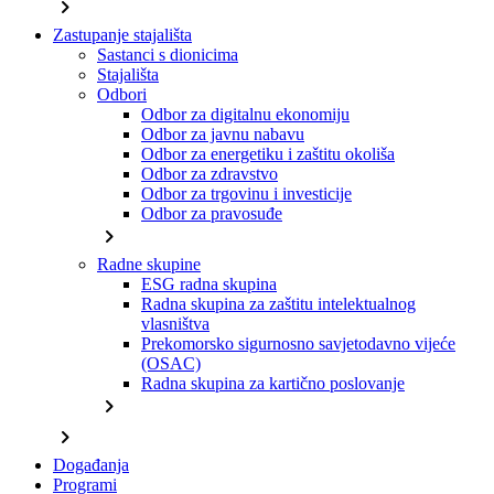
chevron_right
Zastupanje stajališta
Sastanci s dionicima
Stajališta
Odbori
Odbor za digitalnu ekonomiju
Odbor za javnu nabavu
Odbor za energetiku i zaštitu okoliša
Odbor za zdravstvo
Odbor za trgovinu i investicije
Odbor za pravosuđe
chevron_right
Radne skupine
ESG radna skupina
Radna skupina za zaštitu intelektualnog
vlasništva
Prekomorsko sigurnosno savjetodavno vijeće
(OSAC)
Radna skupina za kartično poslovanje
chevron_right
chevron_right
Događanja
Programi