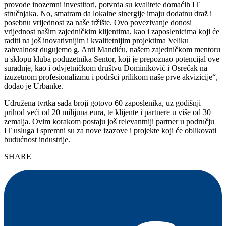
provode inozemni investitori, potvrda su kvalitete domaćih IT
stručnjaka. No, smatram da lokalne sinergije imaju dodatnu draž i
posebnu vrijednost za naše tržište. Ovo povezivanje donosi
vrijednost našim zajedničkim klijentima, kao i zaposlenicima koji će
raditi na još inovativnijim i kvalitetnijim projektima Veliku
zahvalnost dugujemo g. Anti Mandiću, našem zajedničkom mentoru
u sklopu kluba poduzetnika Sentor, koji je prepoznao potencijal ove
suradnje, kao i odvjetničkom društvu Dominiković i Osrečak na
izuzetnom profesionalizmu i podršci prilikom naše prve akvizicije“,
dodao je Urbanke.
Udružena tvrtka sada broji gotovo 60 zaposlenika, uz godišnji
prihod veći od 20 milijuna eura, te klijente i partnere u više od 30
zemalja. Ovim korakom postaju još relevantniji partner u području
IT usluga i spremni su za nove izazove i projekte koji će oblikovati
budućnost industrije.
SHARE