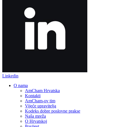
Linkedin
O nama
AmCham Hrvatska
Kontakti
AmCham-ov tim
Vijeće upravitelja
Kodeks dobre poslovne prakse
Naša mreža
O Hrvatskoj
Povijest