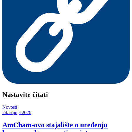
Nastavite čitati
Novosti
24. srpnja 2026
AmCham-ovo stajalište o uređenju