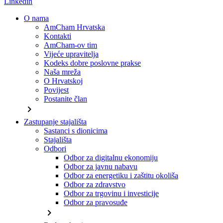
Linkedin
O nama
AmCham Hrvatska
Kontakti
AmCham-ov tim
Vijeće upravitelja
Kodeks dobre poslovne prakse
Naša mreža
O Hrvatskoj
Povijest
Postanite član
chevron_right
Zastupanje stajališta
Sastanci s dionicima
Stajališta
Odbori
Odbor za digitalnu ekonomiju
Odbor za javnu nabavu
Odbor za energetiku i zaštitu okoliša
Odbor za zdravstvo
Odbor za trgovinu i investicije
Odbor za pravosuđe
chevron_right