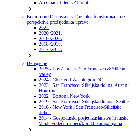
AmCham Talents Alumni
chevron_right
Boardroom Discussions: Digitalna transformacija iz
perspektive predsjednika uprave
2022
2020./2021.
2019./2020.
2018./2019.
2017./2018.
chevron_right
Delegacije
2025 - Los Angeles, San Francisco & Silicon
Valley
2024 - Chicago i Washington DC
2023 - San Francisco, Silicijska dolina, Austin i
Houston
2022 - Boston i New York
2019 - San Francisco, Silicijska dolina i Seattle
2018 - New York i San Francisco/Silicijska
dolina
2014 - Gospodarski posjet izaslanstva hrvatske
Vlade vodećim američkim IT kompanijama
chevron_right