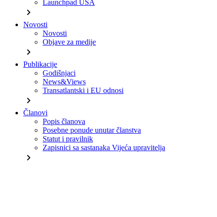
Launchpad USA
chevron_right
Novosti
Novosti
Objave za medije
chevron_right
Publikacije
Godišnjaci
News&Views
Transatlantski i EU odnosi
chevron_right
Članovi
Popis članova
Posebne ponude unutar članstva
Statut i pravilnik
Zapisnici sa sastanaka Vijeća upravitelja
chevron_right