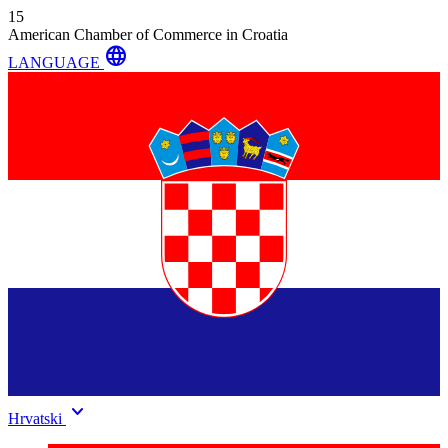
15
American Chamber of Commerce in Croatia
language
LANGUAGE
keyboard_arrow_down
Hrvatski