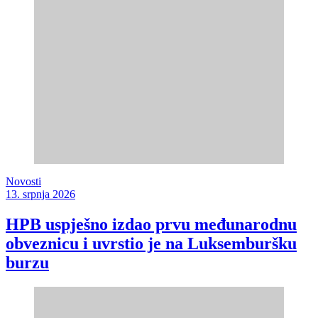
Novosti
13. srpnja 2026
HPB uspješno izdao prvu međunarodnu
obveznicu i uvrstio je na Luksemburšku
burzu