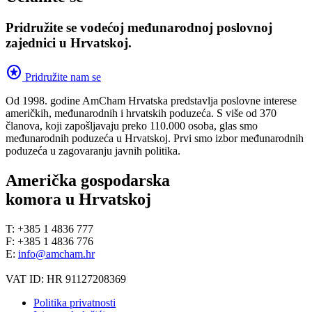
Pridružite se vodećoj međunarodnoj poslovnoj
zajednici u Hrvatskoj.
stars
Pridružite nam se
Od 1998. godine AmCham Hrvatska predstavlja poslovne interese
američkih, međunarodnih i hrvatskih poduzeća. S više od 370
članova, koji zapošljavaju preko 110.000 osoba, glas smo
međunarodnih poduzeća u Hrvatskoj. Prvi smo izbor međunarodnih
poduzeća u zagovaranju javnih politika.
Američka gospodarska
komora u Hrvatskoj
T: +385 1 4836 777
F: +385 1 4836 776
E:
info@amcham.hr
VAT ID: HR 91127208369
Politika privatnosti