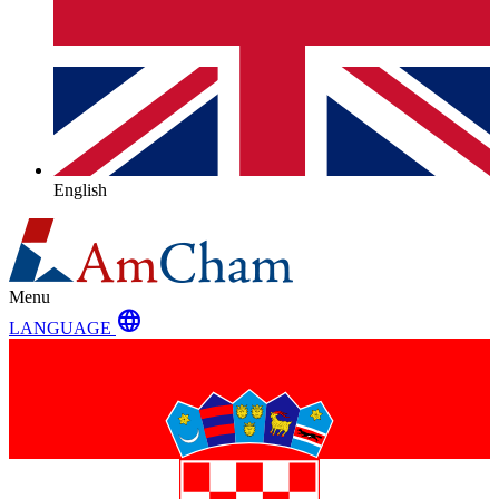
English
Menu
language
LANGUAGE