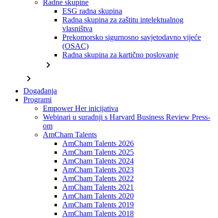
Radne skupine
ESG radna skupina
Radna skupina za zaštitu intelektualnog
vlasništva
Prekomorsko sigurnosno savjetodavno vijeće
(OSAC)
Radna skupina za kartično poslovanje
chevron_right
chevron_right
Događanja
Programi
Empower Her inicijativa
Webinari u suradnji s Harvard Business Review Press-
om
AmCham Talents
AmCham Talents 2026
AmCham Talents 2025
AmCham Talents 2024
AmCham Talents 2023
AmCham Talents 2022
AmCham Talents 2021
AmCham Talents 2020
AmCham Talents 2019
AmCham Talents 2018