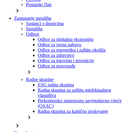
Postanite član
chevron_right
Zastupanje stajališta
Sastanci s dionicima
Stajališta
Odbori
Odbor za digitalnu ekonomiju
Odbor za javnu nabavu
Odbor za energetiku i zaštitu okoliša
Odbor za zdravstvo
Odbor za trgovinu i investicije
Odbor za pravosuđe
chevron_right
Radne skupine
ESG radna skupina
Radna skupina za zaštitu intelektualnog
vlasništva
Prekomorsko sigurnosno savjetodavno vijeće
(OSAC)
Radna skupina za kartično poslovanje
chevron_right
chevron_right