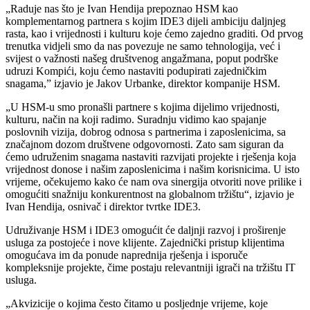
„Raduje nas što je Ivan Hendija prepoznao HSM kao
komplementarnog partnera s kojim IDE3 dijeli ambiciju daljnjeg
rasta, kao i vrijednosti i kulturu koje ćemo zajedno graditi. Od prvog
trenutka vidjeli smo da nas povezuje ne samo tehnologija, već i
svijest o važnosti našeg društvenog angažmana, poput podrške
udruzi Kompići, koju ćemo nastaviti podupirati zajedničkim
snagama,” izjavio je Jakov Urbanke, direktor kompanije HSM.
„U HSM-u smo pronašli partnere s kojima dijelimo vrijednosti,
kulturu, način na koji radimo. Suradnju vidimo kao spajanje
poslovnih vizija, dobrog odnosa s partnerima i zaposlenicima, sa
značajnom dozom društvene odgovornosti. Zato sam siguran da
ćemo udruženim snagama nastaviti razvijati projekte i rješenja koja
vrijednost donose i našim zaposlenicima i našim korisnicima. U isto
vrijeme, očekujemo kako će nam ova sinergija otvoriti nove prilike i
omogućiti snažniju konkurentnost na globalnom tržištu“, izjavio je
Ivan Hendija, osnivač i direktor tvrtke IDE3.
Udruživanje HSM i IDE3 omogućit će daljnji razvoj i proširenje
usluga za postojeće i nove klijente. Zajednički pristup klijentima
omogućava im da ponude naprednija rješenja i isporuče
kompleksnije projekte, čime postaju relevantniji igrači na tržištu IT
usluga.
„Akvizicije o kojima često čitamo u posljednje vrijeme, koje