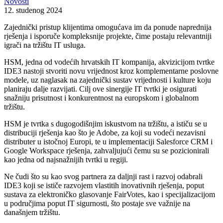
Novosti
12. studenog 2024
Zajednički pristup klijentima omogućava im da ponude naprednija
rješenja i isporuče kompleksnije projekte, čime postaju relevantniji
igrači na tržištu IT usluga.
HSM, jedna od vodećih hrvatskih IT kompanija, akvizicijom tvrtke
IDE3 nastoji stvoriti novu vrijednost kroz komplementarne poslovne
modele, uz naglasak na zajednički sustav vrijednosti i kulture koju
planiraju dalje razvijati. Cilj ove sinergije IT tvrtki je osigurati
snažniju prisutnost i konkurentnost na europskom i globalnom
tržištu.
HSM je tvrtka s dugogodišnjim iskustvom na tržištu, a ističu se u
distribuciji rješenja kao što je Adobe, za koji su vodeći nezavisni
distributer u istočnoj Europi, te u implementaciji Salesforce CRM i
Google Workspace rješenja, zahvaljujući čemu su se pozicionirali
kao jedna od najsnažnijih tvrtki u regiji.
Ne čudi što su kao svog partnera za daljnji rast i razvoj odabrali
IDE3 koji se ističe razvojem vlastitih inovativnih rješenja, poput
sustava za elektroničko glasovanje FairVotes, kao i specijalizacijom
u područjima poput IT sigurnosti, što postaje sve važnije na
današnjem tržištu.