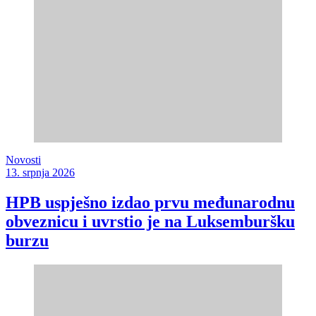
Novosti
13. srpnja 2026
HPB uspješno izdao prvu međunarodnu
obveznicu i uvrstio je na Luksemburšku
burzu