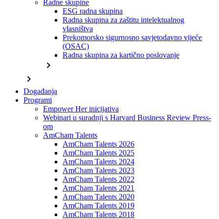
Radne skupine
ESG radna skupina
Radna skupina za zaštitu intelektualnog
vlasništva
Prekomorsko sigurnosno savjetodavno vijeće
(OSAC)
Radna skupina za kartično poslovanje
chevron_right
chevron_right
Događanja
Programi
Empower Her inicijativa
Webinari u suradnji s Harvard Business Review Press-
om
AmCham Talents
AmCham Talents 2026
AmCham Talents 2025
AmCham Talents 2024
AmCham Talents 2023
AmCham Talents 2022
AmCham Talents 2021
AmCham Talents 2020
AmCham Talents 2019
AmCham Talents 2018