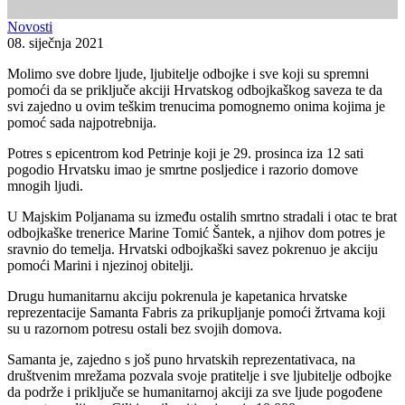
Novosti
08. siječnja 2021
Molimo sve dobre ljude, ljubitelje odbojke i sve koji su spremni
pomoći da se priključe akciji Hrvatskog odbojkaškog saveza te da
svi zajedno u ovim teškim trenucima pomognemo onima kojima je
pomoć sada najpotrebnija.
Potres s epicentrom kod Petrinje koji je 29. prosinca iza 12 sati
pogodio Hrvatsku imao je smrtne posljedice i razorio domove
mnogih ljudi.
U Majskim Poljanama su između ostalih smrtno stradali i otac te brat
odbojkaške trenerice Marine Tomić Šantek, a njihov dom potres je
sravnio do temelja. Hrvatski odbojkaški savez pokrenuo je akciju
pomoći Marini i njezinoj obitelji.
Drugu humanitarnu akciju pokrenula je kapetanica hrvatske
reprezentacije Samanta Fabris za prikupljanje pomoći žrtvama koji
su u razornom potresu ostali bez svojih domova.
Samanta je, zajedno s još puno hrvatskih reprezentativaca, na
društvenim mrežama pozvala svoje pratitelje i sve ljubitelje odbojke
da podrže i priključe se humanitarnoj akciji za sve ljude pogođene