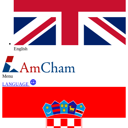
English
Menu
language
LANGUAGE