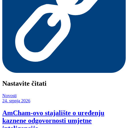
Nastavite čitati
Novosti
24. srpnja 2026
AmCham-ovo stajalište o uređenju
kaznene odgovornosti umjetne