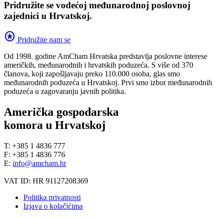
Pridružite se vodećoj međunarodnoj poslovnoj
zajednici u Hrvatskoj.
stars
Pridružite nam se
Od 1998. godine AmCham Hrvatska predstavlja poslovne interese
američkih, međunarodnih i hrvatskih poduzeća. S više od 370
članova, koji zapošljavaju preko 110.000 osoba, glas smo
međunarodnih poduzeća u Hrvatskoj. Prvi smo izbor međunarodnih
poduzeća u zagovaranju javnih politika.
Američka gospodarska
komora u Hrvatskoj
T: +385 1 4836 777
F: +385 1 4836 776
E:
info@amcham.hr
VAT ID: HR 91127208369
Politika privatnosti
Izjava o kolačićima