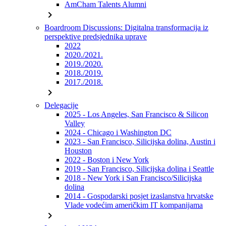
AmCham Talents Alumni
chevron_right
Boardroom Discussions: Digitalna transformacija iz
perspektive predsjednika uprave
2022
2020./2021.
2019./2020.
2018./2019.
2017./2018.
chevron_right
Delegacije
2025 - Los Angeles, San Francisco & Silicon
Valley
2024 - Chicago i Washington DC
2023 - San Francisco, Silicijska dolina, Austin i
Houston
2022 - Boston i New York
2019 - San Francisco, Silicijska dolina i Seattle
2018 - New York i San Francisco/Silicijska
dolina
2014 - Gospodarski posjet izaslanstva hrvatske
Vlade vodećim američkim IT kompanijama
chevron_right