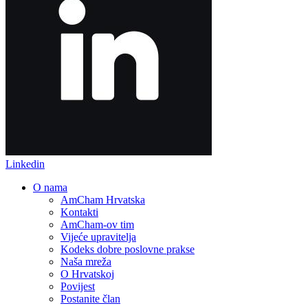
Linkedin
O nama
AmCham Hrvatska
Kontakti
AmCham-ov tim
Vijeće upravitelja
Kodeks dobre poslovne prakse
Naša mreža
O Hrvatskoj
Povijest
Postanite član