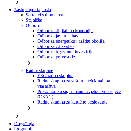
chevron_right
Zastupanje stajališta
Sastanci s dionicima
Stajališta
Odbori
Odbor za digitalnu ekonomiju
Odbor za javnu nabavu
Odbor za energetiku i zaštitu okoliša
Odbor za zdravstvo
Odbor za trgovinu i investicije
Odbor za pravosuđe
chevron_right
Radne skupine
ESG radna skupina
Radna skupina za zaštitu intelektualnog
vlasništva
Prekomorsko sigurnosno savjetodavno vijeće
(OSAC)
Radna skupina za kartično poslovanje
chevron_right
chevron_right
Događanja
Programi