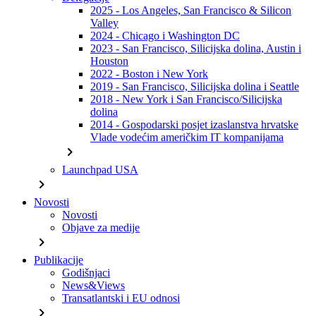
2025 - Los Angeles, San Francisco & Silicon
Valley
2024 - Chicago i Washington DC
2023 - San Francisco, Silicijska dolina, Austin i
Houston
2022 - Boston i New York
2019 - San Francisco, Silicijska dolina i Seattle
2018 - New York i San Francisco/Silicijska
dolina
2014 - Gospodarski posjet izaslanstva hrvatske
Vlade vodećim američkim IT kompanijama
chevron_right
Launchpad USA
chevron_right
Novosti
Novosti
Objave za medije
chevron_right
Publikacije
Godišnjaci
News&Views
Transatlantski i EU odnosi
chevron_right