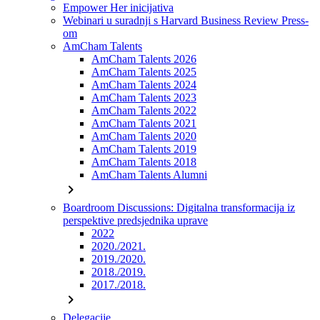
Empower Her inicijativa
Webinari u suradnji s Harvard Business Review Press-
om
AmCham Talents
AmCham Talents 2026
AmCham Talents 2025
AmCham Talents 2024
AmCham Talents 2023
AmCham Talents 2022
AmCham Talents 2021
AmCham Talents 2020
AmCham Talents 2019
AmCham Talents 2018
AmCham Talents Alumni
chevron_right
Boardroom Discussions: Digitalna transformacija iz
perspektive predsjednika uprave
2022
2020./2021.
2019./2020.
2018./2019.
2017./2018.
chevron_right
Delegacije