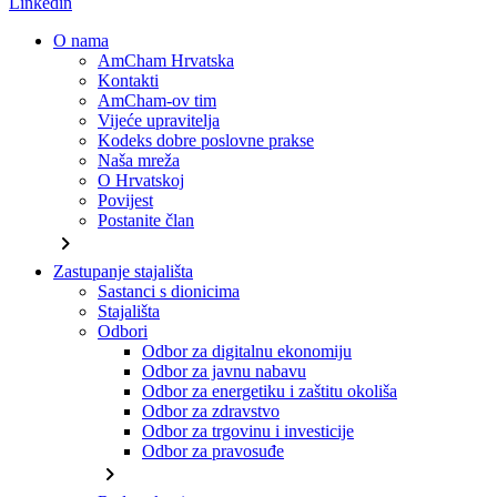
Linkedin
O nama
AmCham Hrvatska
Kontakti
AmCham-ov tim
Vijeće upravitelja
Kodeks dobre poslovne prakse
Naša mreža
O Hrvatskoj
Povijest
Postanite član
chevron_right
Zastupanje stajališta
Sastanci s dionicima
Stajališta
Odbori
Odbor za digitalnu ekonomiju
Odbor za javnu nabavu
Odbor za energetiku i zaštitu okoliša
Odbor za zdravstvo
Odbor za trgovinu i investicije
Odbor za pravosuđe
chevron_right