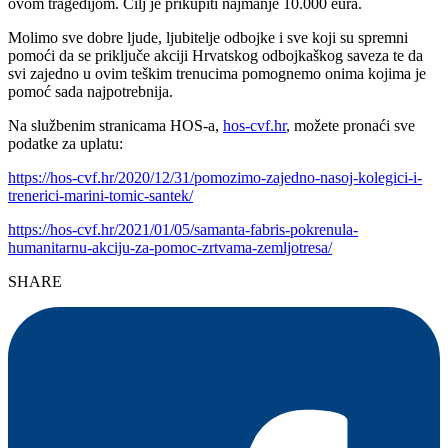
ovom tragedijom. Cilj je prikupiti najmanje 10.000 eura.
Molimo sve dobre ljude, ljubitelje odbojke i sve koji su spremni
pomoći da se priključe akciji Hrvatskog odbojkaškog saveza te da
svi zajedno u ovim teškim trenucima pomognemo onima kojima je
pomoć sada najpotrebnija.
Na službenim stranicama HOS-a,
hos-cvf.hr
, možete pronaći sve
podatke za uplatu:
https://hos-cvf.hr/2020/12/31/pomozimo-zajedno-nasoj-kolegici-i-
trenerici-marini-tomic-santek/
https://hos-cvf.hr/2021/01/05/samanta-fabris-pokrenula-
humanitarnu-akciju-za-pomoc-zrtvama-zemljotresa/
SHARE