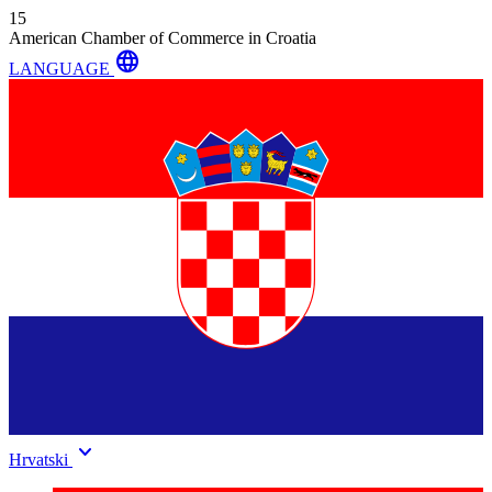
15
American Chamber of Commerce in Croatia
language
LANGUAGE
keyboard_arrow_down
Hrvatski