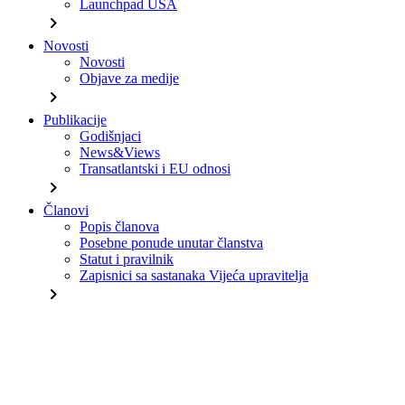
Launchpad USA
chevron_right
Novosti
Novosti
Objave za medije
chevron_right
Publikacije
Godišnjaci
News&Views
Transatlantski i EU odnosi
chevron_right
Članovi
Popis članova
Posebne ponude unutar članstva
Statut i pravilnik
Zapisnici sa sastanaka Vijeća upravitelja
chevron_right