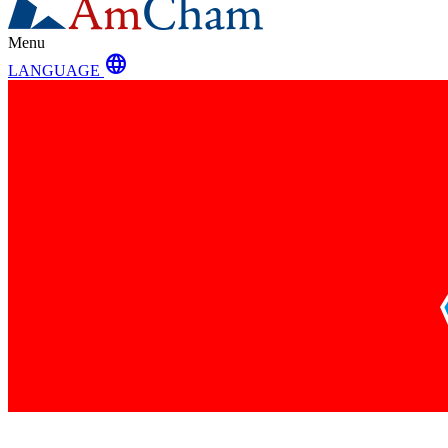
Menu
language
LANGUAGE