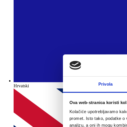
Privola
Hrvatski
Ova web-stranica koristi kol
Kolačiće upotrebljavamo kako 
promet. Isto tako, podatke o 
analizu, a oni ih mogu kombini