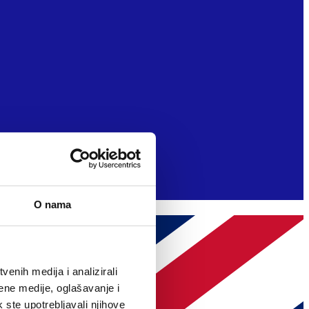
O nama
enih medija i analizirali
ene medije, oglašavanje i
k ste upotrebljavali njihove