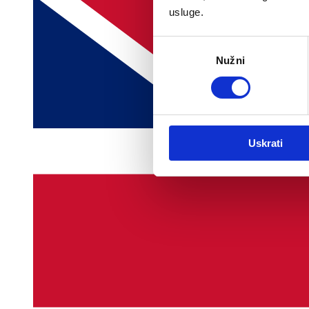
usluge.
Odabir
Nužni
pristanka
Uskrati