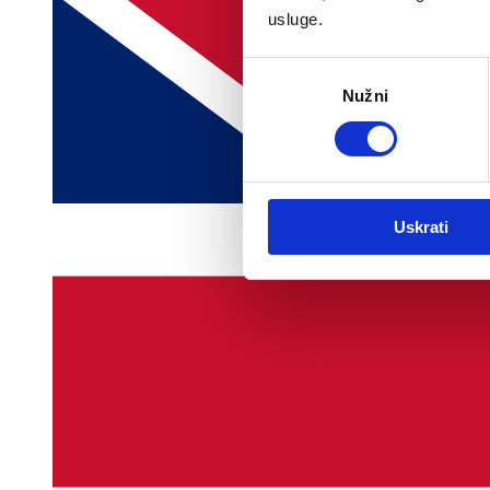
usluge.
Odabir
Nužni
pristanka
Uskrati