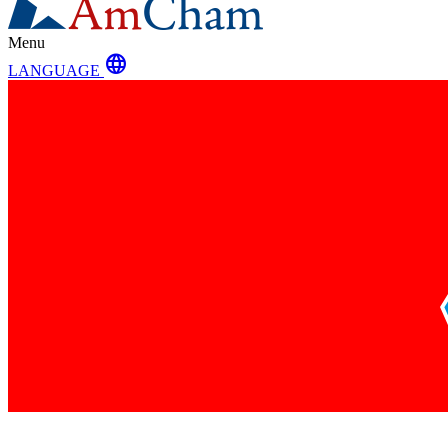
Menu
language
LANGUAGE