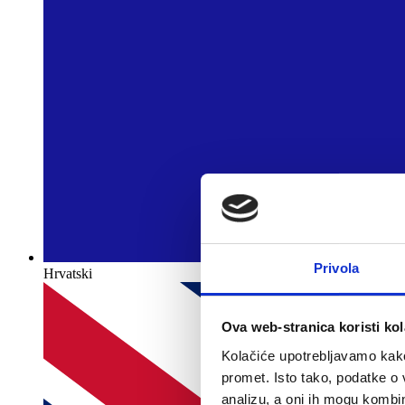
Privola
Hrvatski
Ova web-stranica koristi kol
Kolačiće upotrebljavamo kako 
promet. Isto tako, podatke o 
analizu, a oni ih mogu kombini