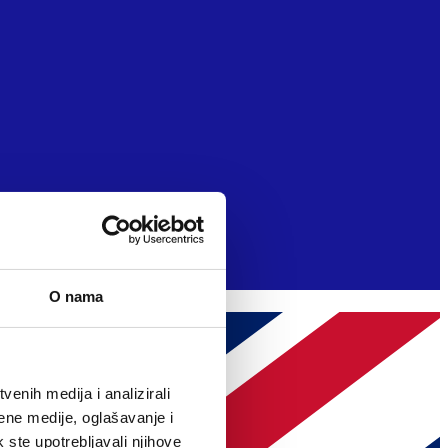
O nama
enih medija i analizirali
ene medije, oglašavanje i
k ste upotrebljavali njihove