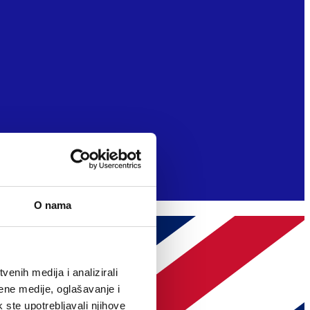
O nama
enih medija i analizirali
ene medije, oglašavanje i
k ste upotrebljavali njihove