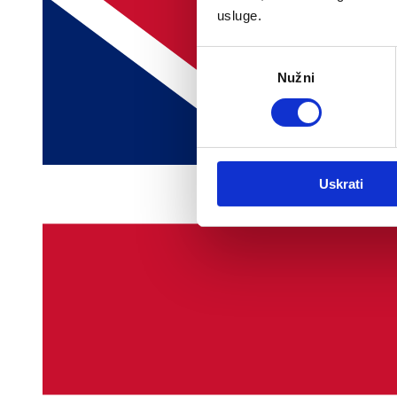
usluge.
Odabir
Nužni
pristanka
Uskrati