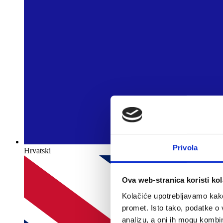
Privola
Hrvatski
Ova web-stranica koristi kol
Kolačiće upotrebljavamo kako 
promet. Isto tako, podatke o 
analizu, a oni ih mogu kombini