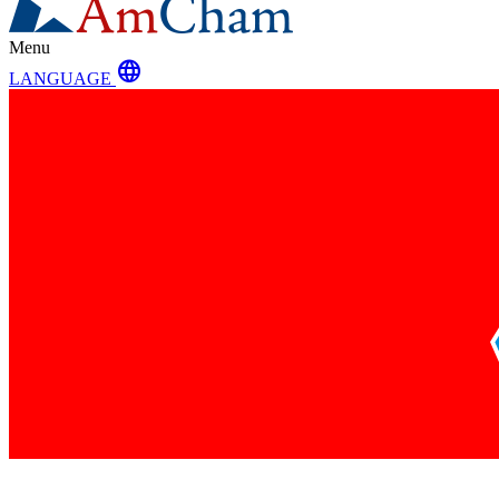
Menu
language
LANGUAGE