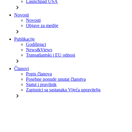
Launchpad USA
chevron_right
Novosti
Novosti
Objave za medije
chevron_right
Publikacije
Godišnjaci
News&Views
Transatlantski i EU odnosi
chevron_right
Članovi
Popis članova
Posebne ponude unutar članstva
Statut i pravilnik
Zapisnici sa sastanaka Vijeća upravitelja
chevron_right