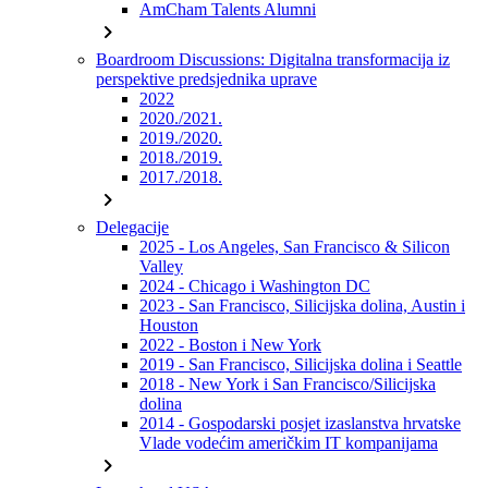
AmCham Talents Alumni
chevron_right
Boardroom Discussions: Digitalna transformacija iz
perspektive predsjednika uprave
2022
2020./2021.
2019./2020.
2018./2019.
2017./2018.
chevron_right
Delegacije
2025 - Los Angeles, San Francisco & Silicon
Valley
2024 - Chicago i Washington DC
2023 - San Francisco, Silicijska dolina, Austin i
Houston
2022 - Boston i New York
2019 - San Francisco, Silicijska dolina i Seattle
2018 - New York i San Francisco/Silicijska
dolina
2014 - Gospodarski posjet izaslanstva hrvatske
Vlade vodećim američkim IT kompanijama
chevron_right