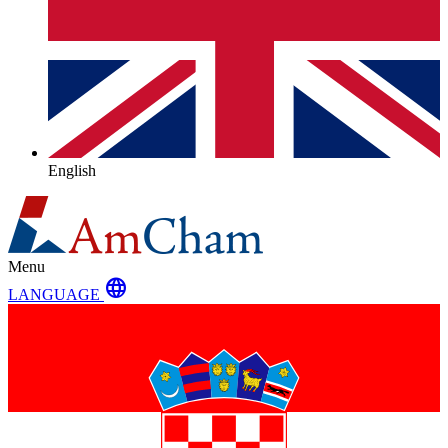
English
Menu
language
LANGUAGE