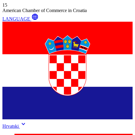
15
American Chamber of Commerce in Croatia
language
LANGUAGE
keyboard_arrow_down
Hrvatski