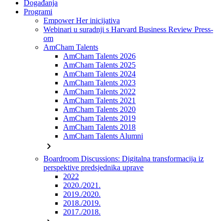
Događanja
Programi
Empower Her inicijativa
Webinari u suradnji s Harvard Business Review Press-
om
AmCham Talents
AmCham Talents 2026
AmCham Talents 2025
AmCham Talents 2024
AmCham Talents 2023
AmCham Talents 2022
AmCham Talents 2021
AmCham Talents 2020
AmCham Talents 2019
AmCham Talents 2018
AmCham Talents Alumni
chevron_right
Boardroom Discussions: Digitalna transformacija iz
perspektive predsjednika uprave
2022
2020./2021.
2019./2020.
2018./2019.
2017./2018.