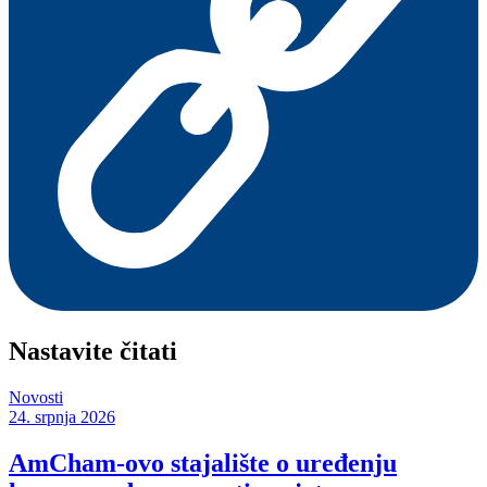
Nastavite čitati
Novosti
24. srpnja 2026
AmCham-ovo stajalište o uređenju