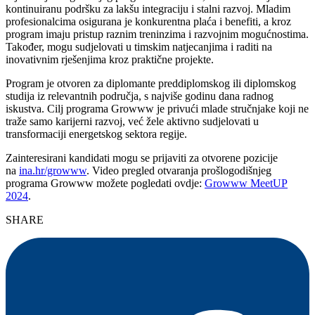
kontinuiranu podršku za lakšu integraciju i stalni razvoj. Mladim
profesionalcima osigurana je konkurentna plaća i benefiti, a kroz
program imaju pristup raznim treninzima i razvojnim mogućnostima.
Također, mogu sudjelovati u timskim natjecanjima i raditi na
inovativnim rješenjima kroz praktične projekte.
Program je otvoren za diplomante preddiplomskog ili diplomskog
studija iz relevantnih područja, s najviše godinu dana radnog
iskustva. Cilj programa Growww je privući mlade stručnjake koji ne
traže samo karijerni razvoj, već žele aktivno sudjelovati u
transformaciji energetskog sektora regije.
Zainteresirani kandidati mogu se prijaviti za otvorene pozicije
na
ina.hr/growww
. Video pregled otvaranja prošlogodišnjeg
programa Growww možete pogledati ovdje:
Growww MeetUP
2024
.
SHARE