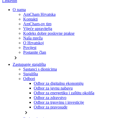
Linkedin
O nama
AmCham Hrvatska
Kontakti
AmCham-ov tim
Vijeće upravitelja
Kodeks dobre poslovne prakse
Naša mreža
O Hrvatskoj
Povijest
Postanite član
chevron_right
Zastupanje stajališta
Sastanci s dionicima
Stajališta
Odbori
Odbor za digitalnu ekonomiju
Odbor za javnu nabavu
Odbor za energetiku i zaštitu okoliša
Odbor za zdravstvo
Odbor za trgovinu i investicije
Odbor za pravosuđe
chevron_right