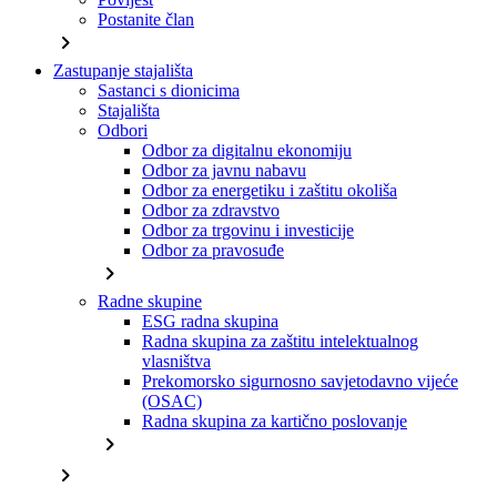
Postanite član
chevron_right
Zastupanje stajališta
Sastanci s dionicima
Stajališta
Odbori
Odbor za digitalnu ekonomiju
Odbor za javnu nabavu
Odbor za energetiku i zaštitu okoliša
Odbor za zdravstvo
Odbor za trgovinu i investicije
Odbor za pravosuđe
chevron_right
Radne skupine
ESG radna skupina
Radna skupina za zaštitu intelektualnog
vlasništva
Prekomorsko sigurnosno savjetodavno vijeće
(OSAC)
Radna skupina za kartično poslovanje
chevron_right
chevron_right