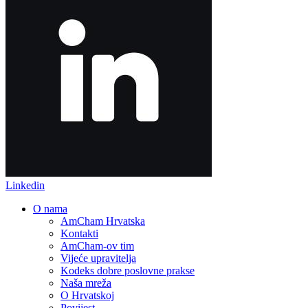
Linkedin
O nama
AmCham Hrvatska
Kontakti
AmCham-ov tim
Vijeće upravitelja
Kodeks dobre poslovne prakse
Naša mreža
O Hrvatskoj
Povijest