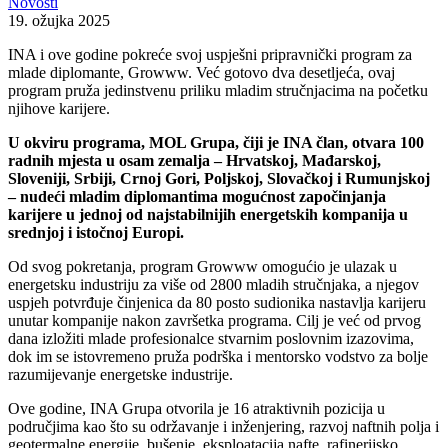
Novosti
19. ožujka 2025
INA i ove godine pokreće svoj uspješni pripravnički program za
mlade diplomante, Growww. Već gotovo dva desetljeća, ovaj
program pruža jedinstvenu priliku mladim stručnjacima na početku
njihove karijere.
U okviru programa, MOL Grupa, čiji je INA član, otvara 100
radnih mjesta u osam zemalja – Hrvatskoj, Mađarskoj,
Sloveniji, Srbiji, Crnoj Gori, Poljskoj, Slovačkoj i Rumunjskoj
– nudeći mladim diplomantima mogućnost započinjanja
karijere u jednoj od najstabilnijih energetskih kompanija u
srednjoj i istočnoj Europi.
Od svog pokretanja, program Growww omogućio je ulazak u
energetsku industriju za više od 2800 mladih stručnjaka, a njegov
uspjeh potvrđuje činjenica da 80 posto sudionika nastavlja karijeru
unutar kompanije nakon završetka programa. Cilj je već od prvog
dana izložiti mlade profesionalce stvarnim poslovnim izazovima,
dok im se istovremeno pruža podrška i mentorsko vodstvo za bolje
razumijevanje energetske industrije.
Ove godine, INA Grupa otvorila je 16 atraktivnih pozicija u
područjima kao što su održavanje i inženjering, razvoj naftnih polja i
geotermalne energije, bušenje, eksploatacija nafte, rafinerijsko