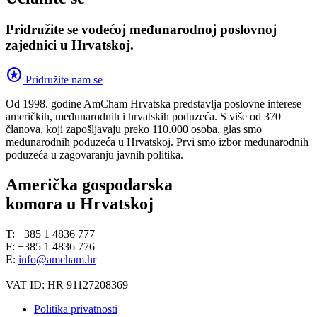
Pridružite se vodećoj međunarodnoj poslovnoj
zajednici u Hrvatskoj.
stars
Pridružite nam se
Od 1998. godine AmCham Hrvatska predstavlja poslovne interese
američkih, međunarodnih i hrvatskih poduzeća. S više od 370
članova, koji zapošljavaju preko 110.000 osoba, glas smo
međunarodnih poduzeća u Hrvatskoj. Prvi smo izbor međunarodnih
poduzeća u zagovaranju javnih politika.
Američka gospodarska
komora u Hrvatskoj
T: +385 1 4836 777
F: +385 1 4836 776
E:
info@amcham.hr
VAT ID: HR 91127208369
Politika privatnosti