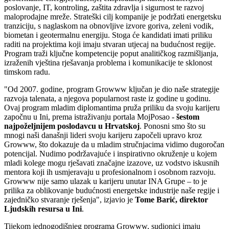
poslovanje, IT, kontroling, zaštita zdravlja i sigurnost te razvoj
maloprodajne mreže. Strateški cilj kompanije je podržati energetsku
tranziciju, s naglaskom na obnovljive izvore goriva, zeleni vodik,
biometan i geotermalnu energiju. Stoga će kandidati imati priliku
raditi na projektima koji imaju stvaran utjecaj na budućnost regije.
Program traži ključne kompetencije poput analitičkog razmišljanja,
izraženih vještina rješavanja problema i komunikacije te sklonost
timskom radu.
"Od 2007. godine, program Growww ključan je dio naše strategije
razvoja talenata, a njegova popularnost raste iz godine u godinu.
Ovaj program mladim diplomantima pruža priliku da svoju karijeru
započnu u Ini, prema istraživanju portala MojPosao -
šestom
najpoželjnijem poslodavcu u Hrvatskoj
. Ponosni smo što su
mnogi naši današnji lideri svoju karijeru započeli upravo kroz
Growww, što dokazuje da u mladim stručnjacima vidimo dugoročan
potencijal. Nudimo podržavajuće i inspirativno okruženje u kojem
mladi kolege mogu rješavati značajne izazove, uz vodstvo iskusnih
mentora koji ih usmjeravaju u profesionalnom i osobnom razvoju.
Growww nije samo ulazak u karijeru unutar INA Grupe – to je
prilika za oblikovanje budućnosti energetske industrije naše regije i
zajedničko stvaranje rješenja", izjavio je
Tome Barić, direktor
Ljudskih resursa u Ini
.
Tijekom jednogodišnjeg programa Growww, sudionici imaju