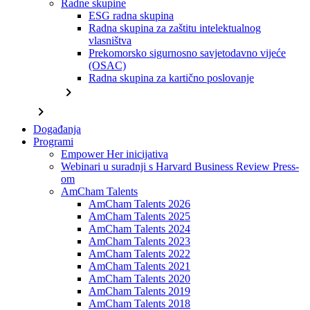
Radne skupine
ESG radna skupina
Radna skupina za zaštitu intelektualnog
vlasništva
Prekomorsko sigurnosno savjetodavno vijeće
(OSAC)
Radna skupina za kartično poslovanje
chevron_right
chevron_right
Događanja
Programi
Empower Her inicijativa
Webinari u suradnji s Harvard Business Review Press-
om
AmCham Talents
AmCham Talents 2026
AmCham Talents 2025
AmCham Talents 2024
AmCham Talents 2023
AmCham Talents 2022
AmCham Talents 2021
AmCham Talents 2020
AmCham Talents 2019
AmCham Talents 2018